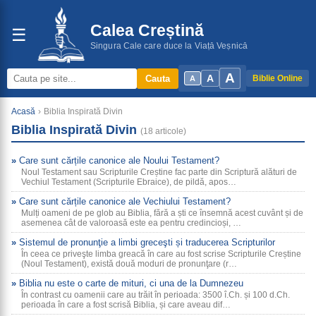
Calea Creștină
☰
Singura Cale care duce la Viață Veșnică
A
A
Cauta
Biblie Online
A
Acasă
›
Biblia Inspirată Divin
Biblia Inspirată Divin
(18 articole)
Care sunt cărțile canonice ale Noului Testament?
Noul Testament sau Scripturile Creștine fac parte din Scriptură alături de
Vechiul Testament (Scripturile Ebraice), de pildă, apos…
Care sunt cărțile canonice ale Vechiului Testament?
Mulți oameni de pe glob au Biblia, fără a ști ce însemnă acest cuvânt și de
asemenea cât de valoroasă este ea pentru credincioși, …
Sistemul de pronunţie a limbi greceşti și traducerea Scripturilor
În ceea ce priveşte limba greacă în care au fost scrise Scripturile Creștine
(Noul Testament), există două moduri de pronunţare (r…
Biblia nu este o carte de mituri, ci una de la Dumnezeu
În contrast cu oamenii care au trăit în perioada: 3500 î.Ch. și 100 d.Ch.
perioada în care a fost scrisă Biblia, și care aveau dif…