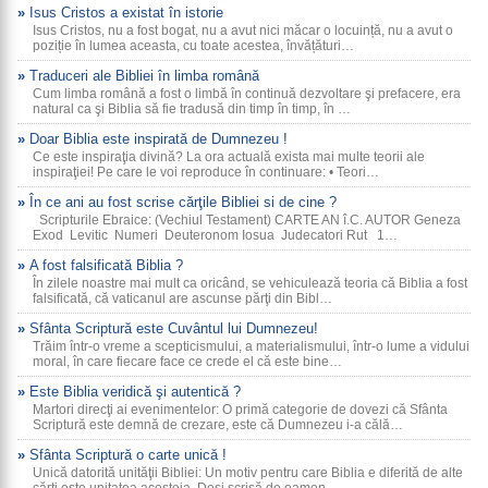
Isus Cristos a existat în istorie
Isus Cristos, nu a fost bogat, nu a avut nici măcar o locuință, nu a avut o
poziție în lumea aceasta, cu toate acestea, învățături…
Traduceri ale Bibliei în limba română
Cum limba română a fost o limbă în continuă dezvoltare şi prefacere, era
natural ca şi Biblia să fie tradusă din timp în timp, în …
Doar Biblia este inspirată de Dumnezeu !
Ce este inspiraţia divină? La ora actuală exista mai multe teorii ale
inspiraţiei! Pe care le voi reproduce în continuare: • Teori…
În ce ani au fost scrise cărţile Bibliei si de cine ?
Scripturile Ebraice: (Vechiul Testament) CARTE AN î.C. AUTOR Geneza
Exod Levitic Numeri Deuteronom Iosua Judecatori Rut 1…
A fost falsificată Biblia ?
În zilele noastre mai mult ca oricând, se vehiculează teoria că Biblia a fost
falsificată, că vaticanul are ascunse părţi din Bibl…
Sfânta Scriptură este Cuvântul lui Dumnezeu!
Trăim într-o vreme a scepticismului, a materialismului, într-o lume a vidului
moral, în care fiecare face ce crede el că este bine…
Este Biblia veridică şi autentică ?
Martori direcţi ai evenimentelor: O primă categorie de dovezi că Sfânta
Scriptură este demnă de crezare, este că Dumnezeu i-a călă…
Sfânta Scriptură o carte unică !
Unică datorită unităţii Bibliei: Un motiv pentru care Biblia e diferită de alte