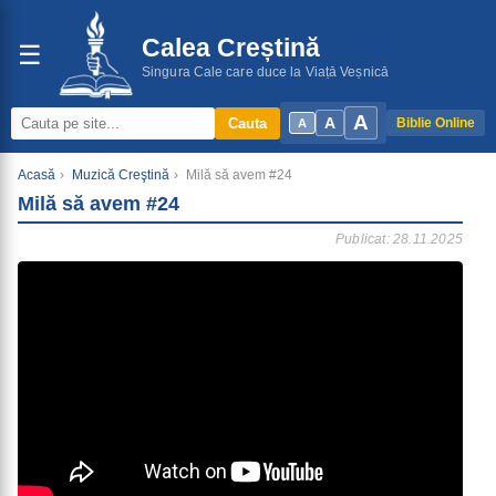
Calea Creștină
☰
Singura Cale care duce la Viață Veșnică
A
A
Cauta
Biblie Online
A
Acasă
›
Muzică Creştină
›
Milă să avem #24
Milă să avem #24
Publicat: 28.11.2025