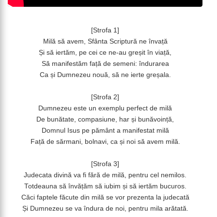
[Strofa 1]
Milă să avem, Sfânta Scriptură ne învață
Și să iertăm, pe cei ce ne-au greșit în viață,
Să manifestăm față de semeni: îndurarea
Ca și Dumnezeu nouă, să ne ierte greșala.
[Strofa 2]
Dumnezeu este un exemplu perfect de milă
De bunătate, compasiune, har și bunăvoință,
Domnul Isus pe pământ a manifestat milă
Față de sărmani, bolnavi, ca și noi să avem milă.
[Strofa 3]
Judecata divină va fi fără de milă, pentru cel nemilos.
Totdeauna să învățăm să iubim și să iertăm bucuros.
Căci faptele făcute din milă se vor prezenta la judecată
Și Dumnezeu se va îndura de noi, pentru mila arătată.