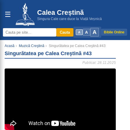
Calea Creștină
☰
Singura Cale care duce la Viață Veșnică
A
A
Cauta
Biblie Online
A
Acasă
›
Muzică Creştină
›
Singurătatea pe Calea Creştină #43
Singurătatea pe Calea Creştină #43
Publicat: 28.11.2025