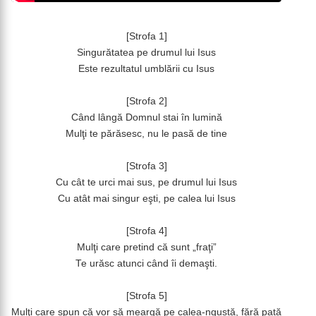
[Strofa 1]
Singurătatea pe drumul lui Isus
Este rezultatul umblării cu Isus
[Strofa 2]
Când lângă Domnul stai în lumină
Mulţi te părăsesc, nu le pasă de tine
[Strofa 3]
Cu cât te urci mai sus, pe drumul lui Isus
Cu atât mai singur eşti, pe calea lui Isus
[Strofa 4]
Mulţi care pretind că sunt „fraţi”
Te urăsc atunci când îi demaşti.
[Strofa 5]
Mulţi care spun că vor să meargă pe calea-ngustă, fără pată