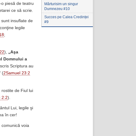
r-o piesă de teatru
Mărturisim un singur
Dumnezeu #10
tarei ce să scrie.
Succes pe Calea Credinței
 sunt insuflate de
#9
conţine legile
18
;
22
),
„Aşa
l Domnului a
scris Scriptura au
”
(
2Samuel 23:2
ostite de Fiul lui
i 2:2
).
tul Lui, legile şi
ea în cer!
e comunică voia