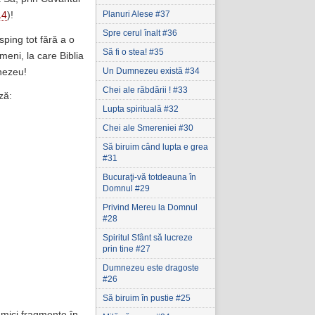
Planuri Alese #37
14
)!
Spre cerul înalt #36
sping tot fără a o
Să fi o stea! #35
meni, la care Biblia
Un Dumnezeu există #34
nezeu!
Chei ale răbdării ! #33
ză:
Lupta spirituală #32
Chei ale Smereniei #30
Să biruim când lupta e grea
#31
Bucuraţi-vă totdeauna în
Domnul #29
Privind Mereu la Domnul
#28
Spiritul Sfânt să lucreze
prin tine #27
Dumnezeu este dragoste
#26
Să biruim în pustie #25
r mici fragmente în