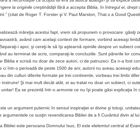
ără a recunoaşte că scopul lui era să aducă adăugiri şi să explice Bibli
gere la originile creştinătăţii fără a accepta Biblia, în întregul ei, drept
rii.”
(citat de Roger T. Forster şi V. Paul Marston, That.s a Good Questi
ealizează măreţia acestui fapt, vrem să propunem o provocare: găsiţi 
voastră, având cam acelaşi context de formare, vorbind aceeaşi limbă 
Separaţi-i apoi, şi cereţi-le să îşi aştearnă opiniile despre un subiect c
 Când au terminat de scris, comparaţi-le concluziile. Sunt părerile lor c
r Biblia e scrisă nu doar de zece autori, ci de patruzeci. Ea n-a fost co
e ci într-o perioadă de peste 1500 de ani; autorii nu aveau aceeaşi educ
au din culturi diferite formate pe trei continente, vorbeau trei limbi difer
 instruire! Şi mai mult decât atât, ei au tratat nu doar un subiect, ci sut
t unitar! Ea se prezintă într-o armonie ce nu îşi poate găsi explicaţia în
este un argument puternic în sensul inspiraţiei ei divine şi totuşi, unitate
e argumentele ce susţin revendicarea Bibliei de a fi Cuvântul divin al l
a Bibliei este persoana Domnului Isus, El este elelemtul central al Eva