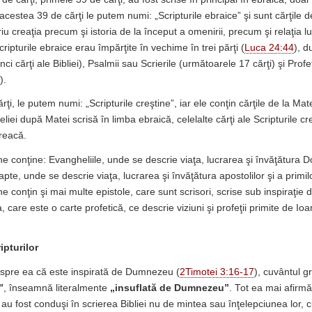
 acestea 39 de cărţi le putem numi: „Scripturile ebraice” şi sunt cărţile 
iu creaţia precum şi istoria de la început a omenirii, precum şi relaţia
cripturile ebraice erau împărţite în vechime în trei părţi (
Luca 24:44
), 
ci cărţi ale Bibliei), Psalmii sau Scrierile (următoarele 17 cărţi) şi Profe
).
rţi, le putem numi: „Scripturile creştine”, iar ele conţin cărţile de la Mat
iei după Matei scrisă în limba ebraică, celelalte cărţi ale Scripturile cre
greacă.
ine conţine: Evangheliile, unde se descrie viaţa, lucrarea şi învăţătura 
pte, unde se descrie viaţa, lucrarea şi învăţătura apostolilor şi a primilo
ine conţin şi mai multe epistole, care sunt scrisori, scrise sub inspiraţie d
, care este o carte profetică, ce descrie viziuni şi profeţii primite de Io
ipturilor
espre ea că este inspirată de Dumnezeu (
2Timotei 3:16-17
), cuvântul g
”
, înseamnă literalmente
„insuflată de Dumnezeu”
. Tot ea mai afirmă
i, au fost conduşi în scrierea Bibliei nu de mintea sau înţelepciunea lor, c