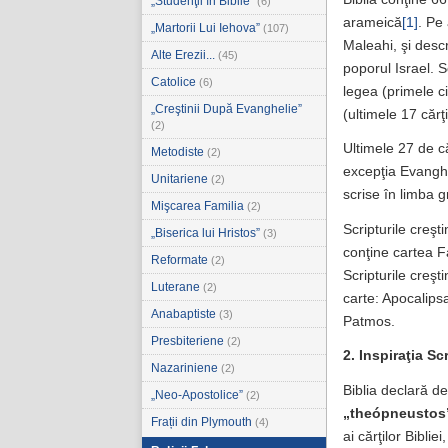
„Studenţii în Biblie”
(6)
arameică
[1]
. Pe
„Martorii Lui Iehova”
(107)
Maleahi, şi descr
Alte Erezii...
(45)
poporul Israel. S
Catolice
(6)
legea (primele cin
„Creştinii După Evanghelie”
(ultimele 17 cărţi
(2)
Ultimele 27 de că
Metodiste
(2)
excepţia Evanghel
Unitariene
(2)
scrise în limba 
Mişcarea Familia
(2)
Scripturile creşt
„Biserica lui Hristos”
(3)
conţine cartea Fa
Reformate
(2)
Scripturile creşt
Luterane
(2)
carte: Apocalipsa
Anabaptiste
(3)
Patmos.
Presbiteriene
(2)
2. Inspiraţia Scr
Nazariniene
(2)
Biblia declară d
„Neo-Apostolice”
(2)
„theópneustos
Frații din Plymouth
(4)
ai cărţilor Biblie