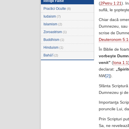
Religii False
(
2Petru 1:21
). I
Practici Oculte
(8)
suflă, le şopteşt
Iudaism
(7)
Chiar dacă omeni
Islamism
(2)
Dumnezeu, sau că
Zoroastrism
(1)
scrise de Dumne
Deuteronom 5:1
Buddhism
(1)
Hinduism
(1)
În Biblie de foar
Bahá'í
(2)
vorbeşte Dum
venit”
(
Iona 1:1
declarat:
„
Spiri
NW
[2]
).
Sfânta Scriptură
Dumnezeu şi de 
Importanţa Scrip
poruncile Lui, da
Prin Scripturi p
Sa, ne revelează 