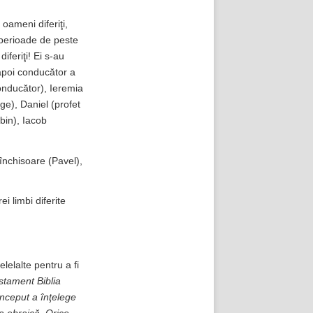
oameni diferiţi,
i perioade de peste
iferiţi! Ei s-au
i apoi conducător a
conducător), Ieremia
ge), Daniel (profet
bin), Iacob
a închisoare (Pavel),
ei limbi diferite
elelalte pentru a fi
estament Biblia
conceput a înţelege