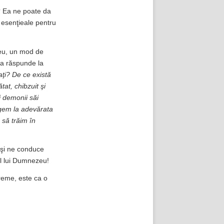
t? Ea ne poate da
le esenţieale pentru
zeu, un mod de
ea răspunde la
ţi? De ce există
at, chibzuit şi
 demonii săi
ngem la adevărata
să trăim în
 şi ne conduce
al lui Dumnezeu!
vreme, este ca o