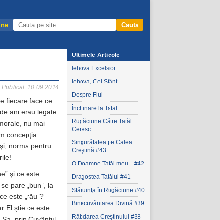
ine
Cauta
Ultimele Articole
Iehova Excelsior
Iehova, Cel Sfânt
Publicat: 10.09.2014
Despre Fiul
re fiecare face ce
Închinare la Tatal
 de ani erau legate
Rugăciune Către Tatăl
 morale, nu mai
Ceresc
zim concepţia
Singurătatea pe Calea
uşi, norma pentru
Creştină #43
ile!
O Doamne Tatăl meu... #42
ne” şi ce este
Dragostea Tatălui #41
i se pare „bun”, la
Stăruinţa în Rugăciune #40
i ce este „rău”?
Binecuvântarea Divină #39
r El ştie ce este
Răbdarea Creştinului #38
 Sa, prin Cuvântul