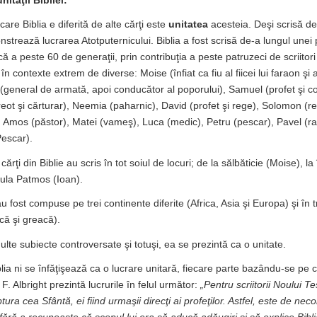
nităţii Bibliei:
are Biblia e diferită de alte cărţi este
unitatea
acesteia. Deşi scrisă de 
nstrează lucrarea Atotputernicului. Biblia a fost scrisă de-a lungul une
ă a peste 60 de generaţii, prin contribuţia a peste patruzeci de scriitori d
t în contexte extrem de diverse: Moise (înfiat ca fiu al fiicei lui faraon ş
ua (general de armată, apoi conducător al poporului), Samuel (profet şi 
reot şi cărturar), Neemia (paharnic), David (profet şi rege), Solomon (re
), Amos (păstor), Matei (vameş), Luca (medic), Petru (pescar), Pavel (ra
Pescar).
r cărţi din Biblie au scris în tot soiul de locuri; de la sălbăticie (Moise), l
sula Patmos (Ioan).
au fost compuse pe trei continente diferite (Africa, Asia şi Europa) şi în tr
că şi greacă).
ulte subiecte controversate şi totuşi, ea se prezintă ca o unitate.
iblia ni se înfăţişează ca o lucrare unitară, fiecare parte bazându-se pe c
F. Albright prezintă lucrurile în felul următor:
„
Pentru scriitorii Noului T
tura cea Sfântă, ei fiind urmaşii direcţi ai profeţilor. Astfel, este de ne