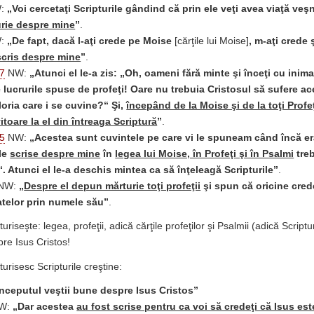
:
„
Voi cercetaţi Scripturile gândind că prin ele veţi avea viaţă veş
rie despre mine
”
.
:
„De fapt, dacă l-aţi crede pe Moise
[cărţile lui Moise]
, m-aţi crede 
 scris despre mine
”
.
27
NW:
„Atunci el le-a zis: „Oh, oameni fără minte şi înceţi cu inim
e lucrurile spuse de profeţi! Oare nu trebuia Cristosul să sufere ac
oria care i se cuvine?“ Şi,
începând de la Moise şi de la toţi Profeţ
vitoare la el din întreaga Scriptură
”
.
45
NW:
„Acestea sunt cuvintele pe care vi le spuneam când încă er
ile
scrise despre mine
în
legea lui Moise, în Profeţi şi în Psalmi
treb
. Atunci el le-a deschis mintea ca să înţeleagă Scripturile”
.
NW:
„
Despre el depun mărturie toţi profeţii
şi spun că oricine cred
atelor prin numele său”
.
riseşte: legea, profeţii, adică cărţile profeţilor şi Psalmii (adică Scriptu
re Isus Cristos!
urisesc Scripturile creştine:
Începutul veştii bune despre Isus Cristos”
W:
„Dar acestea
au fost scrise pentru ca voi să credeţi că Isus est