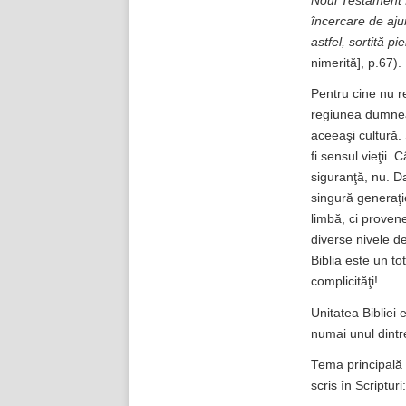
Noul Testament f
încercare de ajun
astfel, sortită piei
nimerită], p.67).
Pentru cine nu r
regiunea dumnea
aceeaşi cultură. 
fi sensul vieţii.
siguranţă, nu. Da
singură generaţi
limbă, ci provene
diverse nivele de
Biblia este un to
complicităţi!
Unitatea Bibliei 
numai unul dintr
Tema principală 
scris în Scripturi: