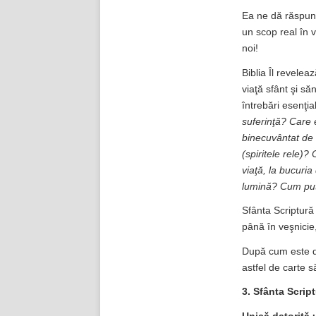
Ea ne dă răspuns
un scop real în v
noi!
Biblia Îl revele
viaţă sfânt şi s
întrebări esenţi
suferinţă? Care 
binecuvântat de
(spiritele rele
viaţă, la bucur
lumină? Cum put
Sfânta Scriptură 
până în veşnicie
După cum este de
astfel de carte 
3. Sfânta Scrip