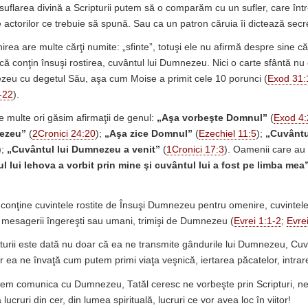
nsuflarea divină a Scripturii putem să o comparăm cu un sufler, care înt
e actorilor ce trebuie să spună. Sau ca un patron căruia îi dictează secre
rea are multe cărţi numite: „sfinte”, totuşi ele nu afirmă despre sine că
 conţin însuşi rostirea, cuvântul lui Dumnezeu. Nici o carte sfântă nu 
zeu cu degetul Său, aşa cum Moise a primit cele 10 porunci (
Exod 31:
-22
).
te multe ori găsim afirmaţii de genul:
„
Aşa vorbeşte Domnul”
(
Exod 4:
nezeu”
(
2Cronici 24:20
);
„Aşa zice Domnul”
(
Ezechiel 11:5
);
„Cuvântu
);
„Cuvântul lui
Dumnezeu a venit”
(
1Cronici 17:3
). Oamenii care au 
tul lui Iehova a vorbit prin mine şi cuvântul lui a fost pe limba mea
 conţine cuvintele rostite de Însuşi Dumnezeu pentru omenire, cuvintele r
mesagerii îngereşti sau umani, trimişi de Dumnezeu (
Evrei 1:1-2
;
Evre
turii este dată nu doar că ea ne transmite gândurile lui Dumnezeu, Cuvân
r ea ne învaţă cum putem primi viaţa veşnică, iertarea păcatelor, intrar
utem comunica cu Dumnezeu, Tatăl ceresc ne vorbeşte prin Scripturi, n
lucruri din cer, din lumea spirituală, lucruri ce vor avea loc în viitor!