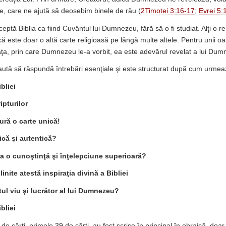
ie, care ne ajută să deosebim binele de rău (
2Timotei 3:16-17
;
Evrei 5:
eptă Biblia ca fiind Cuvântul lui Dumnezeu, fără să o fi studiat. Alţi o re
ă este doar o altă carte religioasă pe lângă multe altele. Pentru unii oa
aţa, prin care Dumnezeu le-a vorbit, ea este adevărul revelat a lui Dum
aută să răspundă întrebări esenţiale şi este structurat după cum urmea
bliei
ipturilor
tură o carte unică!
dică şi autentică?
ia o cunoştinţă şi înţelepciune superioară?
plinite atestă inspiraţia divină a Bibliei
tul viu şi lucrător al lui Dumnezeu?
bliei
 de cărţi, primele 39 de cărţi, au fost scrise în principal în ebraică, doa