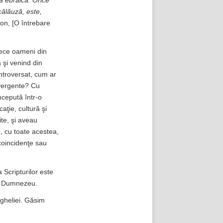
a ebraică. Orice
 călăuză, este,
on, [O întrebare
zece oameni din
şi venind din
ontroversat, cum ar
onvergente? Cu
ncepută într-o
aţie, cultură şi
ite, şi aveau
e, cu toate acestea,
 coincidenţe sau
a Scripturilor este
ui Dumnezeu.
ngheliei. Găsim