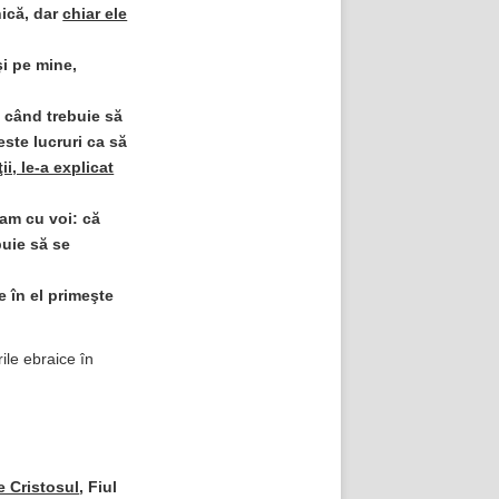
nică, dar
chiar ele
şi pe mine,
a când trebuie să
este lucruri ca să
ii, le-a explicat
am cu voi: că
uie să se
e în el primeşte
rile ebraice în
e Cristosul
, Fiul