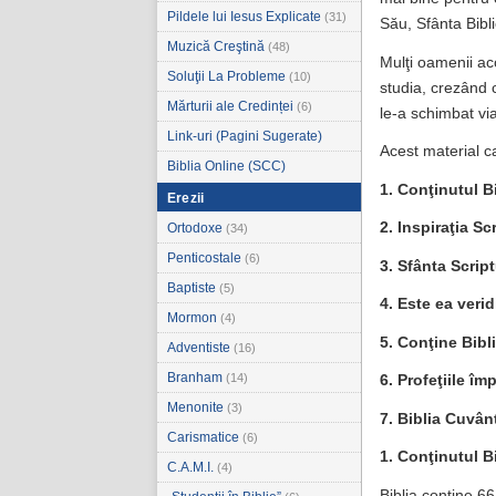
Pildele lui Iesus Explicate
(31)
Său, Sfânta Bibl
Muzică Creştină
(48)
Mulţi oamenii acc
Soluţii La Probleme
(10)
studia, crezând c
Mărturii ale Credinței
(6)
le-a schimbat vi
Link-uri (Pagini Sugerate)
Acest material c
Biblia Online (SCC)
1. Conţinutul Bi
Erezii
2. Inspiraţia Scr
Ortodoxe
(34)
Penticostale
(6)
3. Sfânta Scrip
Baptiste
(5)
4. Este ea veri
Mormon
(4)
5. Conţine Bibl
Adventiste
(16)
Branham
(14)
6. Profeţiile îm
Menonite
(3)
7. Biblia Cuvân
Carismatice
(6)
1. Conţinutul Bi
C.A.M.I.
(4)
Biblia conţine 66