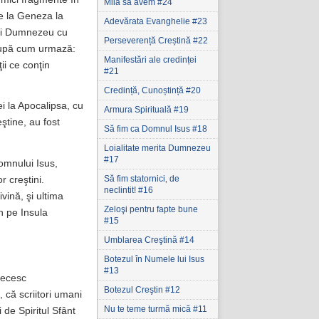
Milă să avem #24
de la Geneza la
Adevărata Evanghelie #23
 lui Dumnezeu cu
Perseverență Creștină #22
după cum urmază:
Manifestări ale credinței
ţii ce conţin
#21
Credință, Cunoștință #20
ei la Apocalipsa, cu
Armura Spirituală #19
ştine, au fost
Să fim ca Domnul Isus #18
Loialitate merita Dumnezeu
#17
Domnului Isus,
Să fim statornici‚ de
r creştini.
neclintit! #16
ivină, şi ultima
Zeloşi pentru fapte bune
an pe Insula
#15
Umblarea Creştină #14
Botezul în Numele lui Isus
#13
recesc
Botezul Creştin #12
, că scriitori umani
Nu te teme turmă mică #11
i de Spiritul Sfânt