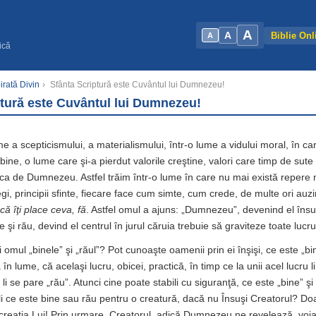
A
A
Biblie Onl
A
ică
irată Divin
›
Sfânta Scriptură este Cuvântul lui Dumnezeu!
ptură este Cuvântul lui Dumnezeu!
e a scepticismului, a materialismului, într-o lume a vidului moral, în ca
bine, o lume care şi-a pierdut valorile creştine, valori care timp de sute
frica de Dumnezeu. Astfel trăim într-o lume în care nu mai există repere
gi, principii sfinte, fiecare face cum simte, cum crede, de multe ori au
că îţi place ceva, fă
. Astfel omul a ajuns: „Dumnezeu”, devenind el îns
 şi rău, devind el centrul în jurul căruia trebuie să graviteze toate lucrur
i omul „binele” şi „răul”? Pot cunoaşte oamenii prin ei înşişi, ce este „bi
n lume, că acelaşi lucru, obicei, practică, în timp ce la unii acel lucru l
u, li se pare „rău”. Atunci cine poate stabili cu siguranţă, ce este „bine” ş
li ce este bine sau rău pentru o creatură, dacă nu Însuşi Creatorul? Doa
creaţia Lui! Prin urmare, Creatorul, adică Dumnezeu ne revelează, voia