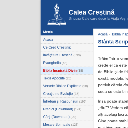
Calea Creștină
Singura Cale care duce la Viață Veșn
Meniu
Acasă
›
Biblia Insp
Acasa
Sfânta Scri
Ce Cred Crestinii:
Învăţătura Creştină
(399)
Trăim într-o vrem
Evanghelia
(45)
crede el că este 
Biblia Inspirată Divin
(18)
de Biblie şi de 
Texte Apocrife
există modele, le
(23)
potrivit căreia
da
Versete Biblice Explicate
(98)
ceea ce este bine
Creaţie nu Evoluţie
(18)
Însă poate stabil
Întrebări şi Răspunsuri
(196)
„rău”? Vedem că î
Predici (Download)
(174)
alţi acelaşi lucr
Cărţi (Download)
(20)
Cine poate stabi
Mesaje Spirituale
(125)
mai bine pentru 