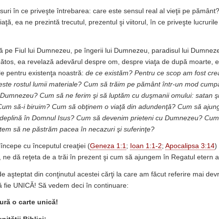
uri în ce priveşte întrebarea: care este sensul real al vieţii pe pămân
iaţă, ea ne prezintă trecutul, prezentul şi viitorul, în ce priveşte lucruri
ază pe Fiul lui Dumnezeu, pe îngerii lui Dumnezeu, paradisul lui Dumne
ănătos, ea revelază adevărul despre om, despre viaţa de după moarte, 
ale pentru existenţa noastră:
de ce existăm? Pentru ce scop am fost crea
este rostul lumii materiale? Cum să trăim pe pământ într-un mod cumpăt
 Dumnezeu? Cum să ne ferim şi să luptăm cu duşmanii omului: satan şi
)? Cum să-i biruim? Cum să obţinem o viaţă din adundenţă? Cum să aju
ia deplină în Domnul Isus? Cum să devenim prieteni cu Dumnezeu? Cum 
em să ne păstrăm pacea în necazuri şi suferinţe?
începe cu începutul creaţiei (
Geneza 1:1
;
Ioan 1:1-2
;
Apocalipsa 3:14
)
, ne dă reţeta de a trăi în prezent şi cum să ajungem în Regatul etern 
 aşteptat din conţinutul acestei cărţi la care am făcut referire mai de
să fie UNICĂ! Să vedem deci în continuare:
tură o carte unică!