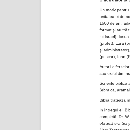
Unică datorită u
Un motiv pentru c
unitatea ei demo
1500 de ani, adic
format şi au trăi
lui Israel), Ios
(profet), Ezra (p
şi administrator
(pescar), Ioan (
Autorii diferitelo
sau exilul din In
Scrierile biblice 
(ebraică, aramai
Biblia tratează m
În întregul ei, B
completă. Dr. W. 
ebraică era Scrip