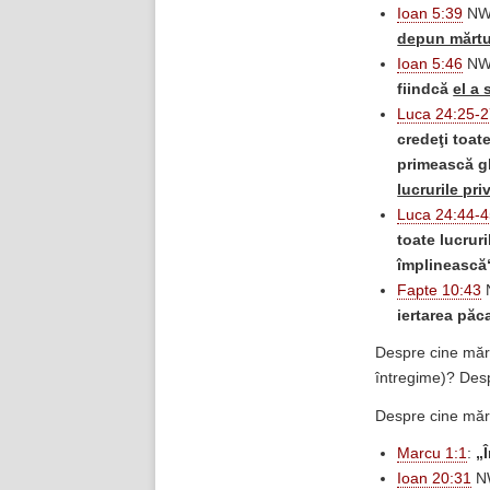
Ioan 5:39
NW
depun mărtu
Ioan 5:46
NW
fiindcă
el a
Luca 24:25-
credeţi toat
primească gl
lucrurile pri
Luca 24:44-
toate lucrur
împlinească“
Fapte 10:43
iertarea păc
Despre cine mărtu
întregime)? Desp
Despre cine mărt
Marcu 1:1
:
„
Ioan 20:31
N