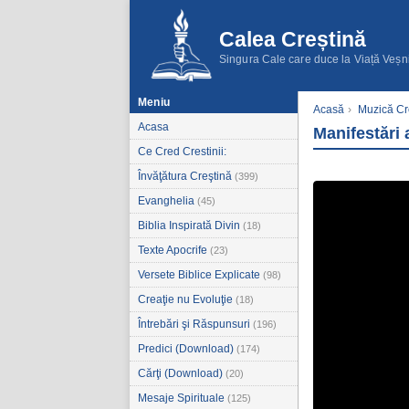
Calea Creștină
Singura Cale care duce la Viață Veșn
Meniu
Acasă
›
Muzică Cr
Acasa
Manifestări 
Ce Cred Crestinii:
Învăţătura Creştină
(399)
Evanghelia
(45)
Biblia Inspirată Divin
(18)
Texte Apocrife
(23)
Versete Biblice Explicate
(98)
Creaţie nu Evoluţie
(18)
Întrebări şi Răspunsuri
(196)
Predici (Download)
(174)
Cărţi (Download)
(20)
Mesaje Spirituale
(125)