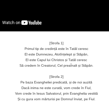
[Strofa 1]
Primul tip de credință este în Tatăl ceresc
El este Dumnezeu, Atotînțelept și Stăpân,
El este Capul lui Christos și Tatăl ceresc
Să credem în Creatorul, Cel preaÎnalt și Stăpân.
[Strofa 2]
Pe baza Evangheliei predicată, și de noi auzită
Dacă inima ne este curată, vom crede în Fiul,
Vom crede în Iesus Salvatorul, prin Evanghelia vestită
Și cu gura vom mărturisi pe Domnul înviat, pe Fiul.