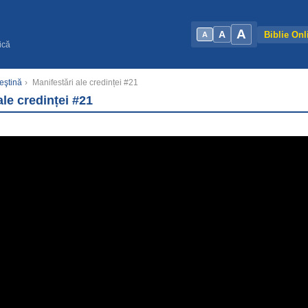
A
A
Biblie Onl
A
ică
eştină
›
Manifestări ale credinței #21
ale credinței #21