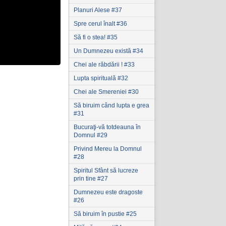
Planuri Alese #37
Spre cerul înalt #36
Să fi o stea! #35
Un Dumnezeu există #34
Chei ale răbdării ! #33
Lupta spirituală #32
Chei ale Smereniei #30
Să biruim când lupta e grea
#31
Bucuraţi-vă totdeauna în
Domnul #29
Privind Mereu la Domnul
#28
Spiritul Sfânt să lucreze
prin tine #27
Dumnezeu este dragoste
#26
Să biruim în pustie #25