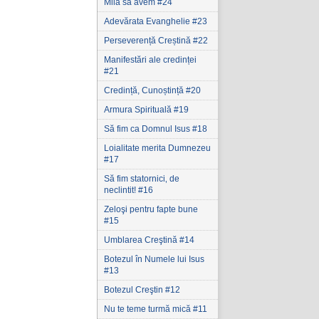
Milă să avem #24
Adevărata Evanghelie #23
Perseverență Creștină #22
Manifestări ale credinței
#21
Credință, Cunoștință #20
Armura Spirituală #19
Să fim ca Domnul Isus #18
Loialitate merita Dumnezeu
#17
Să fim statornici‚ de
neclintit! #16
Zeloşi pentru fapte bune
#15
Umblarea Creştină #14
Botezul în Numele lui Isus
.
#13
Botezul Creştin #12
Nu te teme turmă mică #11