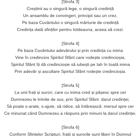
[Strofa 3]
Creștinii au o singură lege, o singură credință
Un ansamblu de convingeri, principii sau un crez,
Pe baza Cuvântului o singură mărturie de credință
Credința dată sfinților pentru totdeauna, aceea să crezi.
[Strofa 4]
Pe baza Cuvântului adevărului și prin credința cu inima
Vine în credincios Spiritul Sfânt care rodește credincioșia,
Spiritul Sfânt îți dă credincioșie să iubești pe Iah în toată inima
Prin adevăr și ascultare Spiritul Sfânt rodește credincioșia.
[Strofa 5]
La unii frați și surori, care cu inima cred și pășesc spre cer
Dumnezeu le trimite de sus, prin Spiritul Sfânt: darul credinței,
Să poate s-arate, s-ajute, să ridice, să întărească: mersul spre cer
Ce minunat când Dumnezeu a răspuns prin minuni la darul credinței
[Strofa 6]
Conform Sfintelor Scripturi, frații și surorile sunt liberi în Domnul