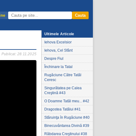
ine
Cauta
Ultimele Articole
Iehova Excelsior
Iehova, Cel Sfânt
Publicat: 28.11.2025
Despre Fiul
Închinare la Tatal
Rugăciune Către Tatăl
Ceresc
Singurătatea pe Calea
Creştină #43
O Doamne Tatăl meu... #42
Dragostea Tatălui #41
Stăruinţa în Rugăciune #40
Binecuvântarea Divină #39
Răbdarea Creştinului #38