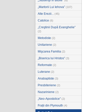
„Studenţii în Biblie”
(6)
„Martorii Lui Iehova”
(107)
Alte Erezii...
(45)
Catolice
(6)
„Creştinii După Evanghelie”
(2)
Metodiste
(2)
Unitariene
(2)
Mişcarea Familia
(2)
„Biserica lui Hristos”
(3)
Reformate
(2)
Luterane
(2)
Anabaptiste
(3)
Presbiteriene
(2)
Nazariniene
(2)
„Neo-Apostolice”
(2)
Frații din Plymouth
(4)