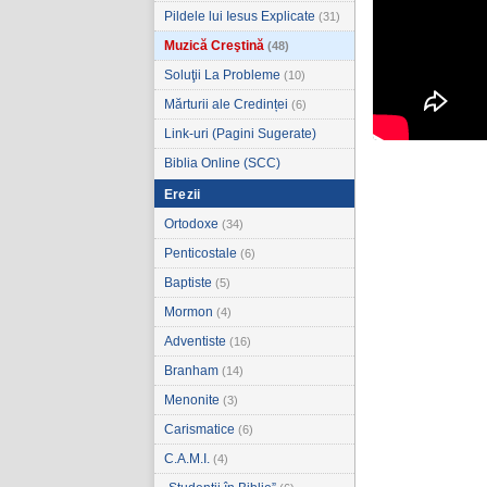
Pildele lui Iesus Explicate
(31)
Muzică Creştină
(48)
Soluţii La Probleme
(10)
Mărturii ale Credinței
(6)
Link-uri (Pagini Sugerate)
Biblia Online (SCC)
Erezii
Ortodoxe
(34)
Penticostale
(6)
Baptiste
(5)
Mormon
(4)
Adventiste
(16)
Branham
(14)
Menonite
(3)
Carismatice
(6)
C.A.M.I.
(4)