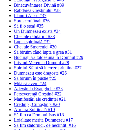
Binecuvântarea Divină #39
Răbdarea Creştinului #38
Planuri Alese #37
Spre cerul înalt #36
Să fi o stea! #35
Un Dumnezeu există #34
Chei ale răbdării ! #33
Lupta spirituală #32
Chei ale Smereniei #30
Să biruim când lupta e grea #31
Bucuraţi-vă totdeauna în Domnul #29
Privind Mereu la Domnul #28
Spiritul Sfânt să lucreze prin tine #27
Dumnezeu este dragoste #26
Să biruim în pustie #25
Milă să avem #24
Adevărata Evanghelie #23
Perseverență Creștină #22
Manifestări ale credinței #21
Credință, Cunoștință #20
Armura Spirituală #19
Să fim ca Domnul Isus #18
Loialitate merita Dumnezeu #17
Să fim statornici‚ de neclintit! #16