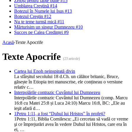
Zeloşi pentru fapte bune #15
Umblarea Creştină #14
Botezul în Numele lui Isus #13
Botezul Creştin #12
Nu te teme turmă mică #11
Mărturisim un singur Dumnezeu #10
Succes pe Calea Credinței #9
Acasă
›
Texte Apocrife
Texte Apocrife
(23 articole)
Cartea lui Enoh neinspirată divin
La sfârșitul secolului 18 d.Ch. un călător britanic, Bruce,
găsește în Etiopia trei manuscrise, ele conțineau o versiune
relativ c…
Interpolările contrazic Cuvântul lui Dumnezeu
Interpolările contrazic Cuvântul lui Dumnezeu (comp. Marcu
16:8 cu Matei 25:8 și Luca 24:10) Marcu 16:8, BC: „Ele au
ieşit afară d…
1Petru 1:11, a fost “Duhul lui Hristos” în profeți?
1Petru 1:11, Biblia Cornilescu: „Ei cercetau să vadă ce vreme
şi ce împrejurări avea în vedere Duhul lui Hristos, care era în
ei, …