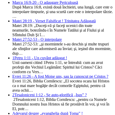
Marcu 16:9-20 - O adaugare Periculoasă
După Marcu 16:8, există două închieiri, una lungă, care este o
interpolare timpurie, şi una scurtă care este o interpolare târzie.
…
Matei 28:19 - Verset Falsificat ! Trinitatea Adăugată
Matei 28:19: „Duceţi-vă şi faceţi ucenici din toate
neamurile, botezîndu-i în Numele Tatălui şi al Fiului şi al
Sfîntului Duh Şi î…
Matei 27:52-53 - O interpolare
Matei 27:52-53: „şi mormintele s-au deschis şi multe trupuri
ale sfinţilor care adormiseră au înviat; şi, ieşind din morminte,
dup…
1Petru 1:11 - Un cuvânt adăugat !
Unii oameni citind 1Petru 1:11, se întreabă: cum au avut
profeţii din Vechiul Legământ: Spiritul lui Cristos? Căci
conform cu Vers…
Evrei 11:26 - A fost Moise uns, sau la cunoscut pe Cristos ?
Evrei 11:26, Biblia Cornilescu: „El socotea ocara lui Hristos
ca o mai mare bogăţie decât comorile Egiptului, pentru că
avea ochii…
2Tesaloniceni 1:12 - Se auto-glorifică „Isus” ?
2Tesaloniceni 1:12, Biblia Cornilescu: „pentru ca Numele
Domnului nostru Isus Hristos să fie proslăvit în voi, şi voi în
El, potr…
Adevarul despre „evanghelia după Toma” !