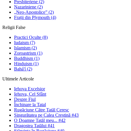
Presbiteriene
(2)
Nazariniene
(2)
„Neo-Apostolice”
(2)
Frații din Plymouth
(4)
Religii False
Practici Oculte
(8)
Iudaism
(7)
Islamism
(2)
Zoroastrism
(1)
Buddhism
(1)
Hinduism
(1)
Bahá'í
(2)
Ultimele Articole
Iehova Excelsior
Iehova, Cel Sfânt
Despre Fiul
Închinare la Tatal
Rugăciune Către Tatăl Ceresc
Singurătatea pe Calea Creştină #43
O Doamne Tatăl meu... #42
Dragostea Tatălui #41
Stăruinţa în Rugăciune #40