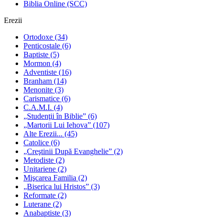
Biblia Online (SCC)
Erezii
Ortodoxe
(34)
Penticostale
(6)
Baptiste
(5)
Mormon
(4)
Adventiste
(16)
Branham
(14)
Menonite
(3)
Carismatice
(6)
C.A.M.I.
(4)
„Studenţii în Biblie”
(6)
„Martorii Lui Iehova”
(107)
Alte Erezii...
(45)
Catolice
(6)
„Creştinii După Evanghelie”
(2)
Metodiste
(2)
Unitariene
(2)
Mişcarea Familia
(2)
„Biserica lui Hristos”
(3)
Reformate
(2)
Luterane
(2)
Anabaptiste
(3)