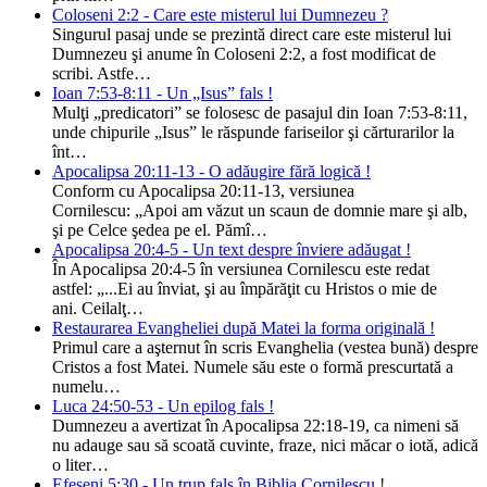
Coloseni 2:2 - Care este misterul lui Dumnezeu ?
Singurul pasaj unde se prezintă direct care este misterul lui
Dumnezeu şi anume în Coloseni 2:2, a fost modificat de
scribi. Astfe…
Ioan 7:53-8:11 - Un „Isus” fals !
Mulţi „predicatori” se folosesc de pasajul din Ioan 7:53-8:11,
unde chipurile „Isus” le răspunde fariseilor şi cărturarilor la
înt…
Apocalipsa 20:11-13 - O adăugire fără logică !
Conform cu Apocalipsa 20:11-13, versiunea
Cornilescu: „Apoi am văzut un scaun de domnie mare şi alb,
şi pe Celce şedea pe el. Pămî…
Apocalipsa 20:4-5 - Un text despre înviere adăugat !
În Apocalipsa 20:4-5 în versiunea Cornilescu este redat
astfel: „...Ei au înviat, şi au împărăţit cu Hristos o mie de
ani. Ceilalţ…
Restaurarea Evangheliei după Matei la forma originală !
Primul care a aşternut în scris Evanghelia (vestea bună) despre
Cristos a fost Matei. Numele său este o formă prescurtată a
numelu…
Luca 24:50-53 - Un epilog fals !
Dumnezeu a avertizat în Apocalipsa 22:18-19, ca nimeni să
nu adauge sau să scoată cuvinte, fraze, nici măcar o iotă, adică
o liter…
Efeseni 5:30 - Un trup fals în Biblia Cornilescu !