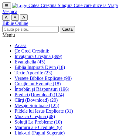
Calea Creștină
Singura Cale care duce la Viață
☰
Veșnică
A
A
A
Biblie Online
Cauta
Meniu
Acasa
Ce Cred Crestinii:
Învăţătura Creştină
(399)
Evanghelia
(45)
Biblia Inspirată Divin
(18)
Texte Apocrife
(23)
Versete Biblice Explicate
(98)
Creaţie nu Evoluţie
(18)
Întrebări şi Răspunsuri
(196)
Predici (Download)
(174)
Cărţi (Download)
(20)
Mesaje Spirituale
(125)
Pildele lui Iesus Explicate
(31)
Muzică Creştină
(48)
Soluţii La Probleme
(10)
Mărturii ale Credinței
(6)
Link-uri (Pagini Sugerate)