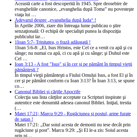
Această carte a fost descoperită în 1945. Spre deosebire de
evangheliile canonice, „evanghelia după Toma” nu povesteşte
viaţa lui …
Adevarul despre „evanghelia după Iuda“ !
În Aprilie 2006, ziare din întreaga lume publicau o ştire
senzaţională: O echipă de specialişti punea la dispoziţia
publicului lar…
1Ioan 5:7- Trinitatea, o frază adăugată !
1Ioan 5:6-8: „El, Isus Hristos, este Cel ce a venit cu apă şi cu
sânge; nu numai cu apă, ci cu apă şi cu sânge; şi Duhul este
Cel …
Ioan 3:13 - A fost "Isus" şi în cer şi pe pământ în timpul vieţii
pământeşti ?
În timpul vieţii pământeşti a Fiului Omului Isus, a fost El şi în
cer şi pe pământ conform cu Ioan 3:13? În Ioan 3:13, se spune
co…
Canonul Bibliei şi cărţile Apocrife
Colecţia sau lista cărţilor acceptate ca Scripturi inspirate şi
autentice este denumită adesea canonul Bibliei. Iniţial, trestia
(…
Matei 17:21; Marcu 9:29 - Rugăciunea şi postul, arme furate
de satan !
Matei 17:21: „Dar soiul acesta de demonii nu iese decât prin
rugăciune şi post”. Marcu 9:29: „Şi El le-a zis: Soiul acesta
prin ni…