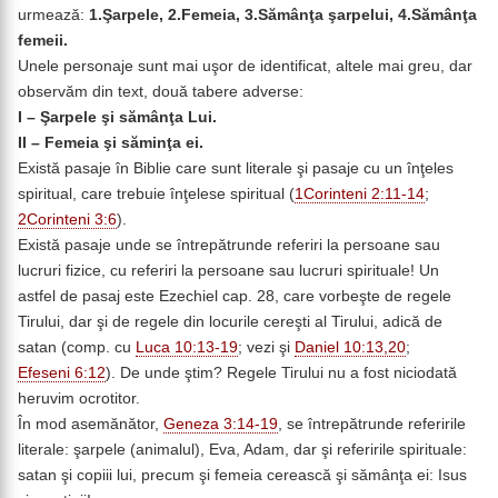
urmează:
1.Şarpele, 2.Femeia, 3.Sămânţa şarpelui, 4.Sămânţa
femeii.
Unele personaje sunt mai uşor de identificat, altele mai greu, dar
observăm din text, două tabere adverse:
I – Şarpele şi sămânţa Lui.
II – Femeia şi săminţa ei.
Există pasaje în Biblie care sunt literale şi pasaje cu un înţeles
spiritual, care trebuie înţelese spiritual (
1Corinteni 2:11-14
;
2Corinteni 3:6
).
Există pasaje unde se întrepătrunde referiri la persoane sau
lucruri fizice, cu referiri la persoane sau lucruri spirituale! Un
astfel de pasaj este Ezechiel cap. 28, care vorbeşte de regele
Tirului, dar şi de regele din locurile cereşti al Tirului, adică de
satan (comp. cu
Luca 10:13-19
; vezi şi
Daniel 10:13,20
;
Efeseni 6:12
). De unde ştim? Regele Tirului nu a fost niciodată
heruvim ocrotitor.
În mod asemănător,
Geneza 3:14-19
, se întrepătrunde referirile
literale: şarpele (animalul), Eva, Adam, dar şi referirile spirituale:
satan şi copiii lui, precum şi femeia cerească şi sămânţa ei: Isus