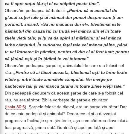
va fi spre soţul tău şi el va stăpâni peste tine”.
Observăm pedeapsa bărbatului:
„Pentru că ai ascultat de
glasul soţiei tale şi ai mâncat din pomul despre care ţi-am
poruncit, zicând: «Să nu mănânci din el», blestemat este
pământul din cauza ta; cu trudă vei mânca din el în toate
zilele vieţii tale;
şi îţi va da spini şi mărăcini; şi vei mânca
iarba câmpului. În sudoarea feţei tale vei mânca pâine, până
te vei întoarce în pământ, pentru că din el ai fost luat; pentru
că ţărână eşti şi în ţărână te vei întoarce”
.
Observăm pedeapsa şarpului, animalului de care s-a folosit cel
rău:
„Pentru că ai făcut aceasta, blestemat eşti tu între toate
vitele şi între toate animalele câmpului. Vei merge pe
pântecele tău şi vei mânca ţărână în toate zilele vieţii tale.”
Din pedeapsă deducem că aceast şarpe de care s-a folosit cel
rău, nu era târâtor, Biblia vorbeşte de şarpele zburător
(
Isaia 30:6
). Şarpele folosit de diavol, era un şarpe zburător! Dar
de ce este pedepsit şi animalul? Deoarece el şi-a dezvoltat
progresiv o înclinaţie spre şiretenie, aşa cum căderea diavolului a
fost progresivă, prima dată lăuntrică şi apoi pe faţă şi apoi