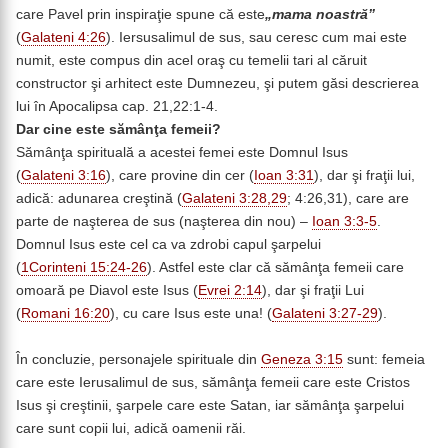
care Pavel prin inspiraţie spune că este
„mama noastră”
(
Galateni 4:26
). Iersusalimul de sus, sau ceresc cum mai este
numit, este compus din acel oraş cu temelii tari al căruit
constructor şi arhitect este Dumnezeu, şi putem găsi descrierea
lui în Apocalipsa cap. 21,22:1-4.
Dar cine este sămânţa femeii?
Sămânţa spirituală a acestei femei este Domnul Isus
(
Galateni 3:16
), care provine din cer (
Ioan 3:31
), dar şi fraţii lui,
adică: adunarea creştină (
Galateni 3:28,29
; 4:26,31), care are
parte de naşterea de sus (naşterea din nou) –
Ioan 3:3-5
.
Domnul Isus este cel ca va zdrobi capul şarpelui
(
1Corinteni 15:24-26
). Astfel este clar că sămânţa femeii care
omoară pe Diavol este Isus (
Evrei 2:14
), dar şi fraţii Lui
(
Romani 16:20
), cu care Isus este una! (
Galateni 3:27-29
).
În concluzie, personajele spirituale din
Geneza 3:15
sunt: femeia
care este Ierusalimul de sus, sămânţa femeii care este Cristos
Isus şi creştinii, şarpele care este Satan, iar sămânţa şarpelui
care sunt copii lui, adică oamenii răi.