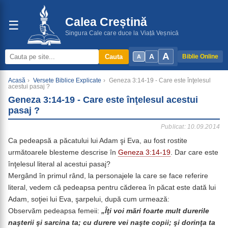
Calea Creștină
☰
Singura Cale care duce la Viață Veșnică
A
A
Cauta
Biblie Online
A
Acasă
›
Versete Biblice Explicate
›
Geneza 3:14-19 - Care este înţelesul
acestui pasaj ?
Geneza 3:14-19 - Care este înţelesul acestui
pasaj ?
Publicat: 10.09.2014
Ca pedeapsă a păcatului lui Adam şi Eva, au fost rostite
următoarele blesteme descrise în
Geneza 3:14-19
. Dar care este
înţelesul literal al acestui pasaj?
Mergând în primul rând, la personajele la care se face referire
literal, vedem că pedeapsa pentru căderea în păcat este dată lui
Adam, soţiei lui Eva, şarpelui, după cum urmează:
Observăm pedeapsa femeii:
„Îţi voi mări foarte mult durerile
naşterii şi sarcina ta; cu durere vei naşte copii; şi dorinţa ta