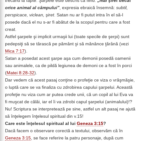
trecând la fapte. Şarpele este descris ca fiind:
„mai şiret decât
orice animal al câmpului”
, expresia ebraică însemnă:
subtil,
perspicace, viclean, şiret
. Satan nu ar fi putut intra în el să-l
posede dacă el nu s-ar fi abătut de la scopul pentru care a fost
creat.
Astfel şarpele şi implicit urmaşii lui (toate specile de şerpi) sunt
pedepsiţi să se târască pe pământ şi să mănânce ţărână (vezi
Mica 7:17
).
Satan a posedat acest şarpe aşa cum demonii posedă oamenii
sau animalele, ca de pildă legiunea de demoni ce a fost în porci
(
Matei 8:28-32
).
Dar vedem că acest pasaj conţine o profeţie ce viza o vrăşmăşie,
o luptă care se va finaliza cu zdrobirea capului şarpelui. Această
profeţie nu viza cum ar putea crede unii, că un copil al lui Eva va
fi muşcat de călâi, iar el îi va zdrobi capul şarpelui (animalului)!?
Nu! Scriptura se interpretează pe sine, astfel un alt pasaj ne ajută
să înţelegem înţelesul spiritual din v.15!
Care este înţelesul spiritual al lui
Geneza 3:15
?
Dacă facem o observare corectă a textului, observăm că în
Geneza 3:15
, se face referire la patru personaje, după cum