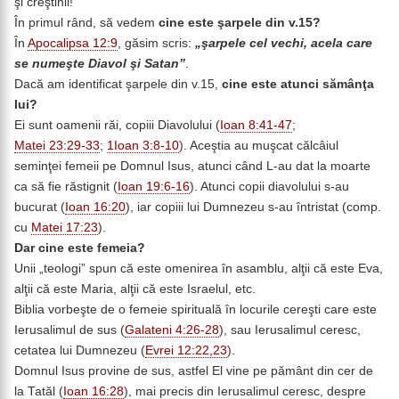
şi creştinii!
În primul rând, să vedem
cine este şarpele din v.15?
În
Apocalipsa 12:9
, găsim scris:
„şarpele cel vechi, acela care
se numeşte Diavol şi Satan”
.
Dacă am identificat şarpele din v.15,
cine este atunci sămânţa
lui?
Ei sunt oamenii răi, copiii Diavolului (
Ioan 8:41-47
;
Matei 23:29-33
;
1Ioan 3:8-10
). Aceştia au muşcat călcâiul
seminţei femeii pe Domnul Isus, atunci când L-au dat la moarte
ca să fie răstignit (
Ioan 19:6-16
). Atunci copii diavolului s-au
bucurat (
Ioan 16:20
), iar copiii lui Dumnezeu s-au întristat (comp.
cu
Matei 17:23
).
Dar cine este femeia?
Unii „teologi” spun că este omenirea în asamblu, alţii că este Eva,
alţii că este Maria, alţii că este Israelul, etc.
Biblia vorbeşte de o femeie spirituală în locurile cereşti care este
Ierusalimul de sus (
Galateni 4:26-28
), sau Ierusalimul ceresc,
cetatea lui Dumnezeu (
Evrei 12:22,23
).
Domnul Isus provine de sus, astfel El vine pe pământ din cer de
la Tatăl (
Ioan 16:28
), mai precis din Ierusalimul ceresc, despre