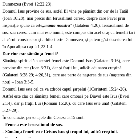
Dumnezeu (Evrei 12:22,23).
Domnul Isus provine de sus, astfel El vine pe pământ din cer de la Tatăl
(Ioan 16:28), mai precis din Ierusalimul ceresc, despre care Pavel prin
inspiraţie spune că este
„mama noastră”
(Galateni 4:26). Iersusalimul de
sus, sau ceresc cum mai este numit, este compus din acel oraş cu temelii tari
al căruit constructor şi arhitect este Dumnezeu, şi putem găsi descrierea lui
în Apocalipsa cap. 21,22:1-4.
Dar cine este sămânţa femeii?
Sămânţa spirituală a acestei femei este Domnul Isus (Galateni 3:16), care
provine din cer (Ioan 3:31), dar şi fraţii lui, adică: adunarea creştină
(Galateni 3:28,29; 4:26,31), care are parte de naşterea de sus (naşterea din
nou) – Ioan 3:3-5.
Domnul Isus este cel ca va zdrobi capul şarpelui (1Corinteni 15:24-26).
Astfel este clar că sămânţa femeii care omoară pe Diavol este Isus (Evrei
2:14), dar şi fraţii Lui (Romani 16:20), cu care Isus este una! (Galateni
3:27-29).
În concluzie, personajele din Geneza 3:15 sunt:
- Femeia este Ierusalimul de sus.
- Sămânţa femeii este Cristos Isus şi trupul lui, adică creştinii.