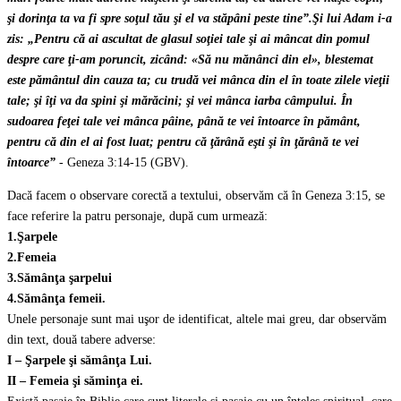
şi dorinţa ta va fi spre soţul tău şi el va stăpâni peste tine”.Şi lui Adam i-a
zis: „Pentru că ai ascultat de glasul soţiei tale şi ai mâncat din pomul
despre care ţi-am poruncit, zicând: «Să nu mănânci din el», blestemat
este pământul din cauza ta; cu trudă vei mânca din el în toate zilele vieţii
tale; şi îţi va da spini şi mărăcini; şi vei mânca iarba câmpului. În
sudoarea feţei tale vei mânca pâine, până te vei întoarce în pământ,
pentru că din el ai fost luat; pentru că ţărână eşti şi în ţărână te vei
întoarce”
- Geneza 3:14-15 (GBV).
Dacă facem o observare corectă a textului, observăm că în Geneza 3:15, se
face referire la patru personaje, după cum urmează:
1.Şarpele
2.Femeia
3.Sămânţa şarpelui
4.Sămânţa femeii.
Unele personaje sunt mai uşor de identificat, altele mai greu, dar observăm
din text, două tabere adverse:
I – Şarpele şi sămânţa Lui.
II – Femeia şi săminţa ei.