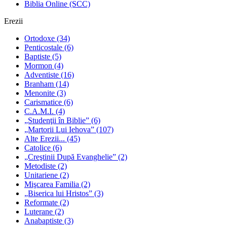
Biblia Online (SCC)
Erezii
Ortodoxe
(34)
Penticostale
(6)
Baptiste
(5)
Mormon
(4)
Adventiste
(16)
Branham
(14)
Menonite
(3)
Carismatice
(6)
C.A.M.I.
(4)
„Studenţii în Biblie”
(6)
„Martorii Lui Iehova”
(107)
Alte Erezii...
(45)
Catolice
(6)
„Creştinii După Evanghelie”
(2)
Metodiste
(2)
Unitariene
(2)
Mişcarea Familia
(2)
„Biserica lui Hristos”
(3)
Reformate
(2)
Luterane
(2)
Anabaptiste
(3)