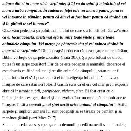
mânca din el în toate zilele vieţii tale;
şi îţi va da spini şi mărăcini; şi vei
mânca iarba câmpului. În sudoarea feţei tale vei mânca pâine, până te
vei întoarce în pământ, pentru că din el ai fost luat; pentru că ţărână eşti
şi în ţărână te vei întoarce”
.
Observăm pedeapsa şarpului, animalului de care s-a folosit cel rău:
„Pentru
că ai făcut aceasta, blestemat eşti tu între toate vitele şi între toate
animalele câmpului. Vei merge pe pântecele tău şi vei mânca ţărână în
toate zilele vieţii tale.”
Din pedeapsă deducem că aceast şarpe nu era târâtor,
Biblia vorbeşte de şarpele zburător (Isaia 30:6). Şarpele folosit de diavol,
putea fi un şarpe zburător! Dar de ce este pedepsit şi animalul, deoarece el
este descris ca fiind cel mai şiret din animalele câmpului, satan nu ar fi
putut intra în el să-l posede dacă el în inteligenţa lui animală nu avea o
însuşire de care satan s-a folosit! Găsim scris că el era cel mai şiret, expresia
ebraică însemnă:
subtil, perspicace, viclean, şiret
. El fost creat cu o
înclinaţie de acest gen, dar el şi-a dezvoltat într-un mod atât de mult aceste
însuşire, încât a devenit
„
mai şiret decât orice animal al câmpului”
! Astfel
şarpele şi implicit urmaşii lui sunt pedepsiţi să se târască pe pământ şi să
mănânce ţărână (vezi Mica 7:17).
Satan a posedat acest şarpe aşa cum demonii posedă oamenii sau animalele,