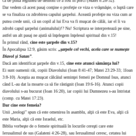
ca de pildă legiunea de demoni ce a fost în porci (Matei 8:28-32).
Dar vedem că acest pasaj conţine o profeţie ce viza o vrăşmăşie, o luptă care
se va finaliza cu zdrobirea capului şarpelui. Această profeţie nu viza cum ar
putea crede unii, că un copil al lui Eva va fi muşcat de călâi, iar el îi va
zdrobi capul şarpelui (animalului)!? Nu! Scriptura se interpretează pe sine,
astfel un alt pasaj ne ajută să înţelegem înţelesul spiritual din v.15!
În primul rând,
cine este şarpele din v.15?
În Apocalipsa 12:9, găsim scris:
„şarpele cel vechi, acela care se numeşte
Diavol şi Satan”
.
Dacă am identificat şarpele din v.15,
cine este atunci sămânţa lui?
Ei sunt oamenii răi, copiii Diavolului (Ioan 8:41-47; Matei 23:29-33; 1Ioan
3:8-10). Aceştia au muşcat călcâiul seminţei femeii pe Domnul Isus, atunci
când L-au dat la moarte ca să fie răstignit (Ioan 19:6-16). Atunci copii
diavolului s-au bucurat (Ioan 16:20), iar copiii lui Dumnezeu s-au întristat
(comp. cu Matei 17:23).
Dar cine este femeia?
Unii „teologi” spun că este omenirea în asamblu, alţii că este Eva, alţii că
este Maria, alţii că este Israelul, etc.
Biblia vorbeşte de o femeie spirituală în locurile cereşti care este
Ierusalimul de sus (Galateni 4:26-28), sau Ierusalimul ceresc, cetatea lui