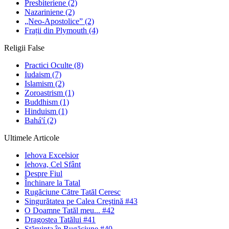
Presbiteriene
(2)
Nazariniene
(2)
„Neo-Apostolice”
(2)
Frații din Plymouth
(4)
Religii False
Practici Oculte
(8)
Iudaism
(7)
Islamism
(2)
Zoroastrism
(1)
Buddhism
(1)
Hinduism
(1)
Bahá'í
(2)
Ultimele Articole
Iehova Excelsior
Iehova, Cel Sfânt
Despre Fiul
Închinare la Tatal
Rugăciune Către Tatăl Ceresc
Singurătatea pe Calea Creştină #43
O Doamne Tatăl meu... #42
Dragostea Tatălui #41
Stăruinţa în Rugăciune #40