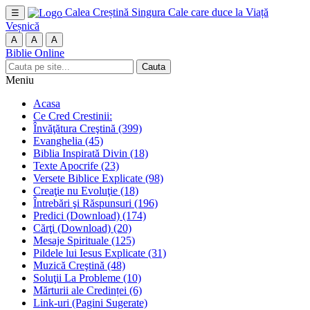
Calea Creștină
Singura Cale care duce la Viață
☰
Veșnică
A
A
A
Biblie Online
Cauta
Meniu
Acasa
Ce Cred Crestinii:
Învăţătura Creştină
(399)
Evanghelia
(45)
Biblia Inspirată Divin
(18)
Texte Apocrife
(23)
Versete Biblice Explicate
(98)
Creaţie nu Evoluţie
(18)
Întrebări şi Răspunsuri
(196)
Predici (Download)
(174)
Cărţi (Download)
(20)
Mesaje Spirituale
(125)
Pildele lui Iesus Explicate
(31)
Muzică Creştină
(48)
Soluţii La Probleme
(10)
Mărturii ale Credinței
(6)
Link-uri (Pagini Sugerate)