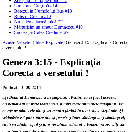
Zeloşi pentru fapte bune #15
Umblarea Creştină #14
Botezul în Numele lui Isus #13
Botezul Creştin #12
Nu te teme turmă mică #11
Mărturisim un singur Dumnezeu #10
Succes pe Calea Credinței #9
Acasă
›
Versete Biblice Explicate
›
Geneza 3:15 - Explicaţia Corecta
a versetului !
Geneza 3:15 - Explicaţia
Corecta a versetului !
Publicat: 10.09.2014
„
Şi Domnul Dumnezeu a zis şarpelui: „Pentru că ai făcut aceasta,
blestemat eşti tu între toate vitele şi între toate animalele câmpului. Vei
merge pe pântecele tău şi vei mânca ţărână în toate zilele vieţii tale.
Şi
vrăjmăşie voi pune între tine şi femeie şi între sămânţa ta şi sămânţa ei;
ea îţi va zdrobi capul şi tu îi vei zdrobi călcâiul”. Femeii i-a zis: „Îţi voi
mări foarte mult durerile naşterii şi sarcina ta; cu durere vei naşte copii;