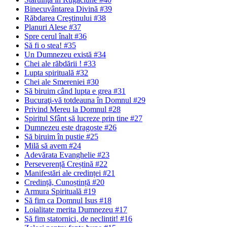
Binecuvântarea Divină #39
Răbdarea Creştinului #38
Planuri Alese #37
Spre cerul înalt #36
Să fi o stea! #35
Un Dumnezeu există #34
Chei ale răbdării ! #33
Lupta spirituală #32
Chei ale Smereniei #30
Să biruim când lupta e grea #31
Bucuraţi-vă totdeauna în Domnul #29
Privind Mereu la Domnul #28
Spiritul Sfânt să lucreze prin tine #27
Dumnezeu este dragoste #26
Să biruim în pustie #25
Milă să avem #24
Adevărata Evanghelie #23
Perseverență Creștină #22
Manifestări ale credinței #21
Credință, Cunoștință #20
Armura Spirituală #19
Să fim ca Domnul Isus #18
Loialitate merita Dumnezeu #17
Să fim statornici‚ de neclintit! #16