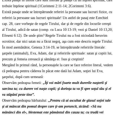
Există pasaje în Biblie care sunt literale şi pasaje cu un înţeles spiritual, care
trebuie înţelese spiritual (1Corinteni 2:11-14; 2Corinteni 3:6).
Există pasaje unde se întrepătrunde referiri la persoane sau lucruri fizice, cu
referiri la persoane sau lucruri spirituale! Un astfel de pasaj este Ezechiel
cap. 28, care vorbeşte de regele Tirului, dar şi de regele din locurile cereşti
al Tirului, adică de satan (comp. cu Luca 10:13-19; vezi şi Daniel 10:13,20;
Efeseni 6:12). De unde ştim? Regele Tirului nu a fost niciodată heruvim
ocrotitor, dar nici satan nu a făcut negoţ, aşa cum este descris regele Tirului.
În mod asemănător, Geneza 3:14-19, se întrepătrunde referirile literale:
şarpele (animalul), Eva, Adam, dar şi referirile spirituale: satan şi copiii lui,
precum şi femeia cerească şi sămânţa ei: Isus şi creştinii!
Mergând în primul rând, la personajele la care se face referire literal, vedem
că pedeapsa pentru căderea în păcat este dată lui Adam, soţiei lui Eva,
şarpelui, după cum urmează:
Observăm pedeapsa femeii:
„Îţi voi mări foarte mult durerile naşterii şi
sarcina ta; cu durere vei naşte copii; şi dorinţa ta va fi spre soţul tău şi el
va stăpâni peste tine”.
Observăm pedeapsa bărbatului:
„Pentru că ai ascultat de glasul soţiei tale
şi ai mâncat din pomul despre care ţi-am poruncit, zicând: «Să nu
mănânci din el», blestemat este pământul din cauza ta; cu trudă vei