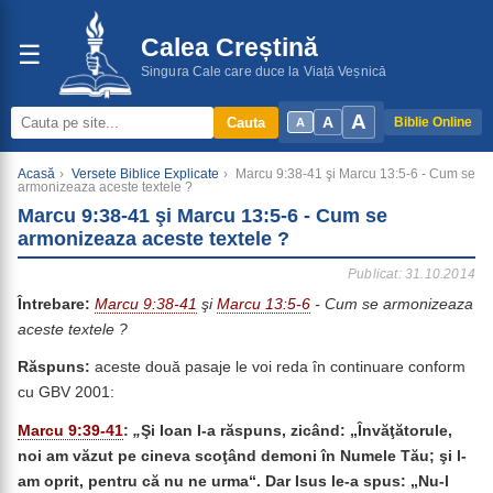
Calea Creștină
☰
Singura Cale care duce la Viață Veșnică
A
A
Cauta
Biblie Online
A
Acasă
›
Versete Biblice Explicate
›
Marcu 9:38-41 şi Marcu 13:5-6 - Cum se
armonizeaza aceste textele ?
Marcu 9:38-41 şi Marcu 13:5-6 - Cum se
armonizeaza aceste textele ?
Publicat: 31.10.2014
Întrebare:
Marcu 9:38-41
şi
Marcu 13:5-6
- Cum se armonizeaza
aceste textele ?
Răspuns:
aceste două pasaje le voi reda în continuare conform
cu GBV 2001:
Marcu 9:39-41
:
„
Şi Ioan I-a răspuns, zicând: „Învăţătorule,
noi am văzut pe cineva scoţând demoni în Numele Tău; şi l-
am oprit, pentru că nu ne urma“. Dar Isus le-a spus: „Nu-l