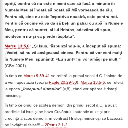
opriţi; pentru că nu este nimeni care să facă o minune în
Numele Meu şi îndată să poată să Mă vorbească de rău.
Pentru că, cine nu este împotriva noastră, este pentru noi.
Pentru că oricine vă va da să beţi un pahar cu apă în Numele
Meu, pentru că sunteţi ai lui Hristos, adevărat vă spun,
nicidecum nu-şi va pierde răsplata
”
.
Marcu 13:5,6
:
„
Şi Isus, răspunzându-le, a început să spună:
„Vedeţi să nu vă amăgească cineva.
Pentru că vor veni mulţi
în Numele Meu, spunând: «Eu sunt»; şi vor amăgi pe mulţi
”
(GBV 2001).
În timp ce
Marcu 9:39-41
se referă la primul secol d.C. înainte de
a veni apostazia (vezi şi
Fapte 20:29-30
),
Marcu 13:5-6
, se referă
la epoca
„începutul durerilor”
(v,8), când vor apărea Hristoşi
mincinoşi.
În timp ce omul ce scotea demoni din primul secol d.C. a auzit
predicile lui Isus şi pe baza Cuvântului autentic auzit şi prin
credinţă a scos demoni, în contrast Hristoşi mincinoşi se bazează
pe învăţături false!!! –
2Petru 2:1-2
.