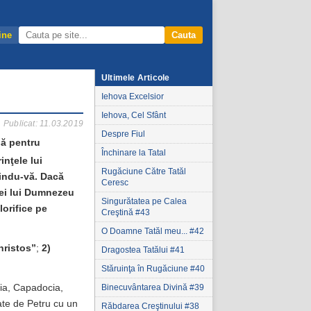
ine
Cauta
Ultimele Articole
Iehova Excelsior
Iehova, Cel Sfânt
Publicat: 11.03.2019
Despre Fiul
uă pentru
Închinare la Tatal
inţele lui
Rugăciune Către Tatăl
lindu-vă. Dacă
Ceresc
riei lui Dumnezeu
Singurătatea pe Calea
lorifice pe
Creştină #43
O Doamne Tatăl meu... #42
Christos”
;
2)
Dragostea Tatălui #41
Stăruinţa în Rugăciune #40
Binecuvântarea Divină #39
atia, Capadocia,
ate de Petru cu un
Răbdarea Creştinului #38