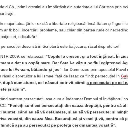
le d.Ch., primii creștini au împărtășit din suferințele lui Christos prin ocă
artiraje.
în majoritatea țărilor există o libertate religioasă, însă Satan și îngerii 
m ar fi: boli, încercări, probleme, sau chiar din partea rudelor necredinc
atjocuri, ridiculizări!
ersecuției descrisă în Scriptură este batjocura, râsul disprețuitor!
 NTR 2009, se relatează:
“
Copilul a crescut şi a fost înţărcat. În ziu
Avraam a dat un ospăţ mare.
Dar Sara l-a văzut pe fiul egiptencei Ag
cuse lui Avraam, bătându-şi joc”
. Iar Dumnezeu prin apostolul Pavel 
n râsul disprețuitor a lui Ismael față de Isaac ca fiind: persecuție! În
Gal
r, după cum atunci, cel născut potrivit cărnii
a persecutat pe cel n
este şi acum”
.
ând suntem persecutați, așa cum a îndemnat Domnul și Învățătorul no
SCC:
“Fericiţi sunt cei persecutaţi din cauza dreptăţii, pentru că al
iţi sunteţi când au să vă defăimeze, şi au să vă persecute; şi minţi
riva voastră, din cauza Mea. Bucuraţi-vă şi veseliţi-vă, pentru că p
; fiindcă aşa au persecutat pe profeţii cei dinaintea voastră”
.