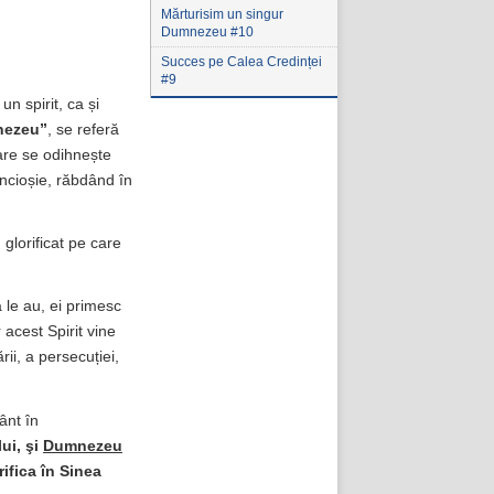
Mărturisim un singur
Dumnezeu #10
Succes pe Calea Credinței
#9
un spirit, ca și
mnezeu”
, se referă
care se odihnește
incioșie, răbdând în
glorificat pe care
a le au, ei primesc
 acest Spirit vine
ii, a persecuției,
ânt în
ui, şi
Dumnezeu
ifica în Sinea