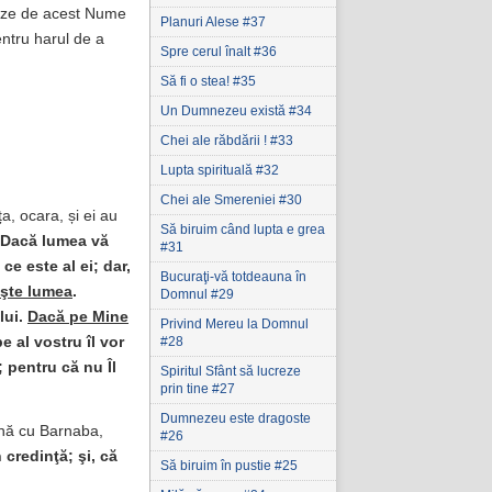
ineze de acest Nume
Planuri Alese #37
entru harul de a
Spre cerul înalt #36
Să fi o stea! #35
Un Dumnezeu există #34
Chei ale răbdării ! #33
Lupta spirituală #32
Chei ale Smereniei #30
a, ocara, și ei au
Să biruim când lupta e grea
„Dacă lumea vă
#31
ce este al ei; dar,
Bucuraţi-vă totdeauna în
ăşte lumea
.
Domnul #29
lui.
Dacă pe Mine
Privind Mereu la Domnul
#28
e al vostru îl vor
; pentru că nu Îl
Spiritul Sfânt să lucreze
prin tine #27
Dumnezeu este dragoste
ună cu Barnaba,
#26
 credinţă; şi, că
Să biruim în pustie #25