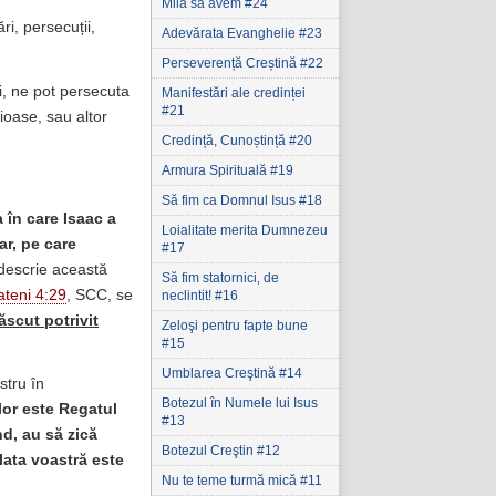
Milă să avem #24
ri, persecuții,
Adevărata Evanghelie #23
Perseverență Creștină #22
lui, ne pot persecuta
Manifestări ale credinței
#21
ioase, sau altor
Credință, Cunoștință #20
Armura Spirituală #19
Să fim ca Domnul Isus #18
a în care Isaac a
Loialitate merita Dumnezeu
ar, pe care
#17
descrie această
Să fim statornici‚ de
ateni 4:29
, SCC, se
neclintit! #16
ăscut potrivit
Zeloşi pentru fapte bune
#15
Umblarea Creştină #14
stru în
Botezul în Numele lui Isus
 lor este Regatul
#13
nd, au să zică
Botezul Creştin #12
lata voastră este
Nu te teme turmă mică #11