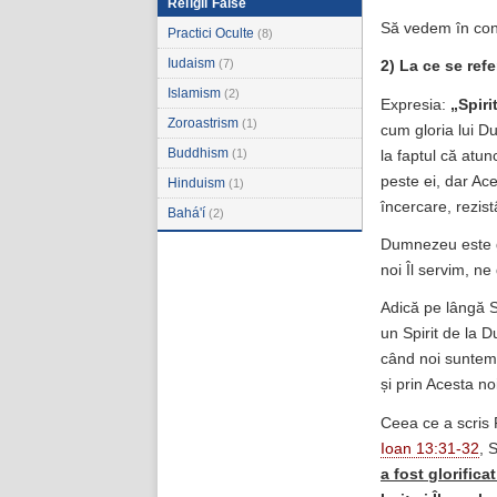
Religii False
Să vedem în con
Practici Oculte
(8)
Iudaism
(7)
2) La ce se ref
Islamism
(2)
Expresia:
„Spiri
Zoroastrism
(1)
cum gloria lui D
Buddhism
(1)
la faptul că atun
peste ei, dar Ac
Hinduism
(1)
încercare, rezist
Bahá'í
(2)
Dumnezeu este gl
noi Îl servim, ne 
Adică pe lângă Sp
un Spirit de la D
când noi suntem 
și prin Acesta no
Ceea ce a scris 
Ioan 13:31-32
, 
a fost glorificat