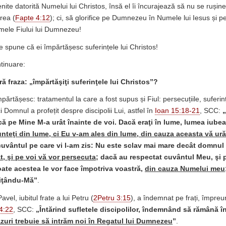
venite datorită Numelui lui Christos, însă el îi încurajează să nu se ruș
rea (
Fapte 4:12
); ci, să glorifice pe Dumnezeu în Numele lui Iesus și p
mele Fiului lui Dumnezeu!
e spune că ei împărtășesc suferințele lui Christos!
tinuare:
ră fraza: „împărtăşiţi suferinţele lui Christos”?
mpărtășesc: tratamentul la care a fost supus și Fiul: persecuțiile, suferinț
i Domnul a profețit despre discipolii Lui, astfel în
Ioan 15:18-21
, SCC:
 că pe Mine M-a urât înainte de voi. Dacă eraţi în lume, lumea iubea 
nteţi din lume, ci Eu v-am ales din lume, din cauza aceasta vă ur
cuvântul pe care vi l-am zis: Nu este sclav mai mare decât domnul 
, şi pe voi vă vor persecuta
; dacă au respectat cuvântul Meu, şi p
oate acestea le vor face împotriva voastră,
din cauza Numelui meu
miţându-Mă”
.
avel, iubitul frate a lui Petru (
2Petru 3:15
), a îndemnat pe frați, împre
4:22
, SCC:
„Întărind sufletele discipolilor, îndemnând să rămână în
zuri trebuie să intrăm noi în Regatul lui Dumnezeu
”
.