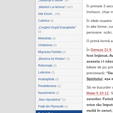
„Studenţii în Biblie”
(6)
În primele 3 seco
„Martorii Lui Iehova”
(107)
închisori, chiar m
Alte Erezii...
(45)
În zilele noastre 
Catolice
(6)
în alte forme, cu
„Creştinii După Evanghelie”
(2)
persoane: ocări, b
Metodiste
(2)
O primă formă a p
Unitariene
(2)
În
Geneza 21:9
,
Mişcarea Familia
(2)
fost înţărcat, 
„Biserica lui Hristos”
(3)
aceasta i-l năs
Reformate
(2)
bătaie de joc pri
Luterane
(2)
precizează
:
“
Da
Spiritului
; aşa 
Anabaptiste
(3)
Presbiteriene
(2)
Să ne bucurăm c
Nazariniene
(2)
Matei 5:10-12
, 
cerurilor. Feric
„Neo-Apostolice”
(2)
orice rău împot
Frații din Plymouth
(4)
multă în ceruri