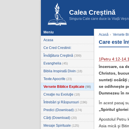
Calea Creștină
Singura Cale care duce la Viață Veșn
Meniu
Acasă
›
Versete Bi
Acasa
Care este în
Ce Cred Crestinii:
Învăţătura Creştină
(399)
1Petru 4:12-14,
Evanghelia
(45)
încercare, ca d
Biblia Inspirată Divin
(18)
Christos, bucur
Texte Apocrife
(23)
sunteţi ocărâţi 
se odihneşte pe
Versete Biblice Explicate
(98)
Dumnezeu în n
Creaţie nu Evoluţie
(18)
Întrebări şi Răspunsuri
(196)
În acest pasaj s
„Spiritul glori
Predici (Download)
(174)
Cărţi (Download)
(20)
Apostolul Petru l
Mesaje Spirituale
(125)
Asia mică şi Bitin