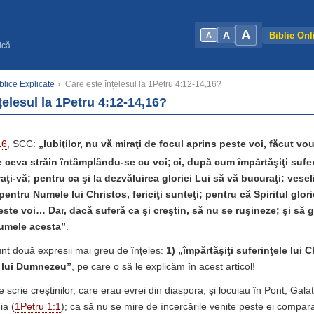
A
A
Biblie Onl
A
ică
blice Explicate
›
Care este înțelesul la 1Petru 4:12-14,16?
țelesul la 1Petru 4:12-14,16?
16
, SCC:
„Iubiţilor, nu vă miraţi de focul aprins peste voi, făcut vo
e ceva străin întâmplându-se cu voi;
ci, după cum împărtăşiţi sufer
aţi-vă; pentru ca şi la dezvăluirea gloriei Lui să vă bucuraţi: vese
pentru Numele lui Christos, fericiţi sunteţi; pentru că Spiritul glo
ste voi… Dar, dacă suferă ca şi creştin, să nu se ruşineze; şi să g
umele acesta”
.
unt două expresii mai greu de înțeles:
1)
„împărtăşiţi suferinţele lui 
ei lui Dumnezeu”
, pe care o să le explicăm în acest articol!
e scrie creștinilor, care erau evrei din diaspora, și locuiau în Pont, Gal
ia (
1Petru 1:1
); ca să nu se mire de încercările venite peste ei compar