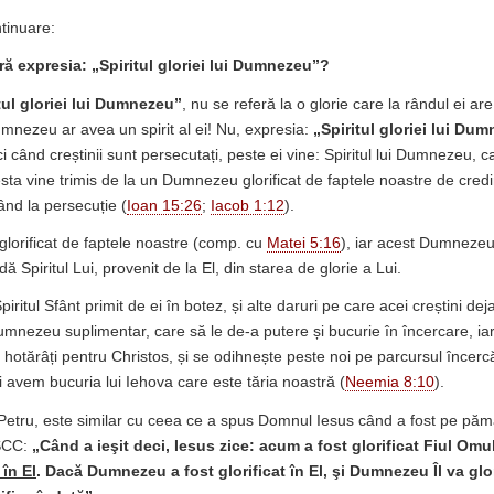
tinuare:
eră expresia: „Spiritul gloriei lui Dumnezeu”?
tul gloriei lui Dumnezeu”
, nu se referă la o glorie care la rândul ei are 
umnezeu ar avea un spirit al ei! Nu, expresia:
„Spiritul gloriei lui Du
ci când creștinii sunt persecutați, peste ei vine: Spiritul lui Dumnezeu, 
esta vine trimis de la un Dumnezeu glorificat de faptele noastre de cred
ând la persecuție (
Ioan 15:26
;
Iacob 1:12
).
orificat de faptele noastre (comp. cu
Matei 5:16
), iar acest Dumnezeu 
dă Spiritul Lui, provenit de la El, din starea de glorie a Lui.
iritul Sfânt primit de ei în botez, și alte daruri pe care acei creștini dej
umnezeu suplimentar, care să le de-a putere și bucurie în încercare, iar
hotărâți pentru Christos, și se odihnește peste noi pe parcursul încercăr
i avem bucuria lui Iehova care este tăria noastră (
Neemia 8:10
).
Petru, este similar cu ceea ce a spus Domnul Iesus când a fost pe păm
SCC:
„Când a ieşit deci, Iesus zice: acum a fost glorificat Fiul Omul
 în El
. Dacă Dumnezeu a fost glorificat în El, şi Dumnezeu Îl va glor