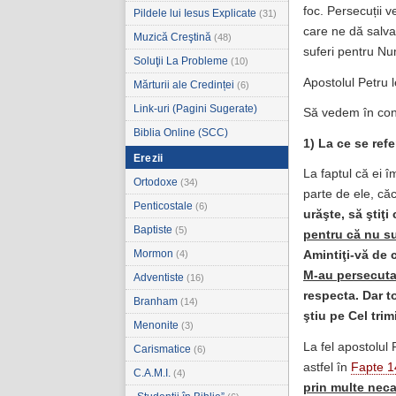
foc. Persecuții 
Pildele lui Iesus Explicate
(31)
care ne dă salva
Muzică Creştină
(48)
suferi pentru Nu
Soluţii La Probleme
(10)
Apostolul Petru l
Mărturii ale Credinței
(6)
Link-uri (Pagini Sugerate)
Să vedem în con
Biblia Online (SCC)
1) La ce se refe
Erezii
La faptul că ei î
Ortodoxe
(34)
parte de ele, căc
Penticostale
(6)
urăşte, să ştiţi
Baptiste
(5)
pentru că nu su
Mormon
(4)
Amintiţi-vă de 
M-au persecutat
Adventiste
(16)
respecta. Dar t
Branham
(14)
ştiu pe Cel tri
Menonite
(3)
La fel apostolul P
Carismatice
(6)
astfel în
Fapte 1
C.A.M.I.
(4)
prin multe neca