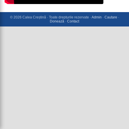
© 2026 Calea Creștină · Toate drepturile rezervate ·
Admin
·
Cautare
·
Donează
·
Contact