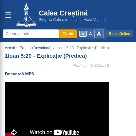
Calea Creștină
☰
Singura Cale care duce la Viață Veșnică
A
A
Cauta
Biblie Online
A
Acasă
›
Predici (Download)
›
1Ioan 5:20 - Explicație (Predica)
1Ioan 5:20 - Explicație (Predica)
Publicat: 01.01.2016
Descarcă MP3