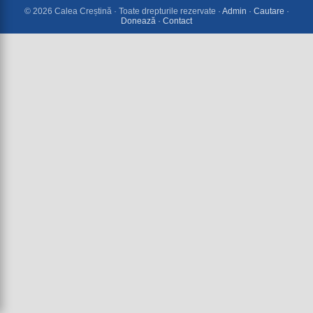
© 2026 Calea Creștină · Toate drepturile rezervate ·
Admin
·
Cautare
·
Donează
·
Contact