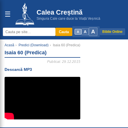
Calea Creștină
☰
Singura Cale care duce la Viață Veșnică
A
A
Cauta
Biblie Online
A
Acasă
›
Predici (Download)
›
Isaia 60 (Predica)
Isaia 60 (Predica)
Publicat: 29.12.2015
Descarcă MP3