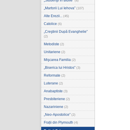
„Studenţii în Biblie”
(6)
„Martorii Lui Iehova”
(107)
Alte Erezii...
(45)
Catolice
(6)
„Creştinii După Evanghelie”
(2)
Metodiste
(2)
Unitariene
(2)
Mişcarea Familia
(2)
„Biserica lui Hristos”
(3)
Reformate
(2)
Luterane
(2)
Anabaptiste
(3)
Presbiteriene
(2)
Nazariniene
(2)
„Neo-Apostolice”
(2)
Frații din Plymouth
(4)