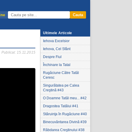
ine
Cauta
Ultimele Articole
Iehova Excelsior
Iehova, Cel Sfânt
Publicat: 15.11.2015
Despre Fiul
Închinare la Tatal
Rugăciune Către Tatăl
Ceresc
Singurătatea pe Calea
Creştină #43
O Doamne Tatăl meu... #42
Dragostea Tatălui #41
Stăruinţa în Rugăciune #40
Binecuvântarea Divină #39
Răbdarea Creştinului #38