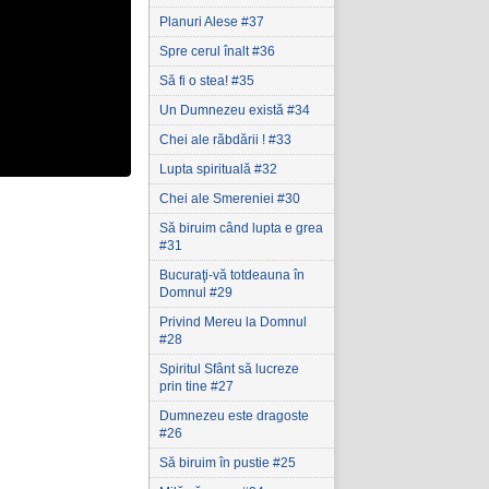
Planuri Alese #37
Spre cerul înalt #36
Să fi o stea! #35
Un Dumnezeu există #34
Chei ale răbdării ! #33
Lupta spirituală #32
Chei ale Smereniei #30
Să biruim când lupta e grea
#31
Bucuraţi-vă totdeauna în
Domnul #29
Privind Mereu la Domnul
#28
Spiritul Sfânt să lucreze
prin tine #27
Dumnezeu este dragoste
#26
Să biruim în pustie #25