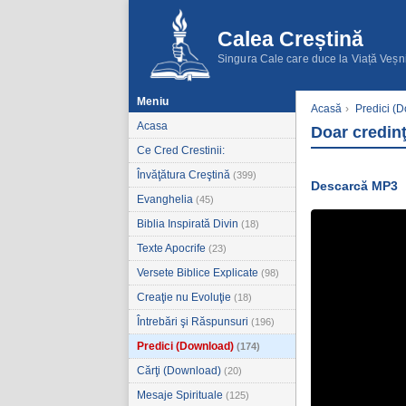
Calea Creștină
Singura Cale care duce la Viață Veșn
Meniu
Acasă
›
Predici (
Acasa
Doar credinţ
Ce Cred Crestinii:
Învăţătura Creştină
(399)
Descarcă MP3
Evanghelia
(45)
Biblia Inspirată Divin
(18)
Texte Apocrife
(23)
Versete Biblice Explicate
(98)
Creaţie nu Evoluţie
(18)
Întrebări şi Răspunsuri
(196)
Predici (Download)
(174)
Cărţi (Download)
(20)
Mesaje Spirituale
(125)