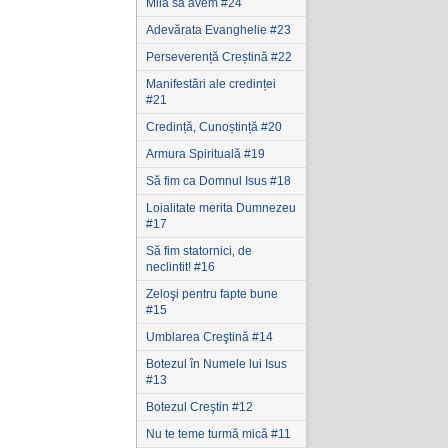
Milă să avem #24
Adevărata Evanghelie #23
Perseverență Creștină #22
Manifestări ale credinței
#21
Credință, Cunoștință #20
Armura Spirituală #19
Să fim ca Domnul Isus #18
Loialitate merita Dumnezeu
#17
Să fim statornici‚ de
neclintit! #16
Zeloşi pentru fapte bune
#15
Umblarea Creştină #14
Botezul în Numele lui Isus
#13
Botezul Creştin #12
Nu te teme turmă mică #11