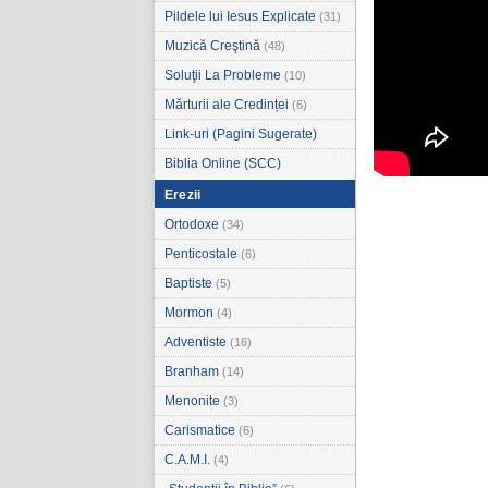
Pildele lui Iesus Explicate
(31)
Muzică Creştină
(48)
Soluţii La Probleme
(10)
Mărturii ale Credinței
(6)
Link-uri (Pagini Sugerate)
Biblia Online (SCC)
Erezii
Ortodoxe
(34)
Penticostale
(6)
Baptiste
(5)
Mormon
(4)
Adventiste
(16)
Branham
(14)
Menonite
(3)
Carismatice
(6)
C.A.M.I.
(4)