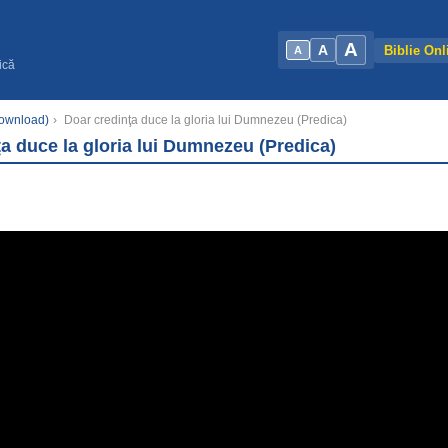
A
A
Biblie Onl
A
ică
Download)
›
Doar credinţa duce la gloria lui Dumnezeu (Predica)
a duce la gloria lui Dumnezeu (Predica)