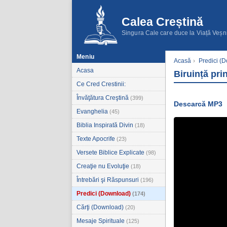
Calea Creștină
Singura Cale care duce la Viață Veșn
Meniu
Acasă
›
Predici (
Acasa
Biruință pri
Ce Cred Crestinii:
Învăţătura Creştină
(399)
Descarcă MP3
Evanghelia
(45)
Biblia Inspirată Divin
(18)
Texte Apocrife
(23)
Versete Biblice Explicate
(98)
Creaţie nu Evoluţie
(18)
Întrebări şi Răspunsuri
(196)
Predici (Download)
(174)
Cărţi (Download)
(20)
Mesaje Spirituale
(125)