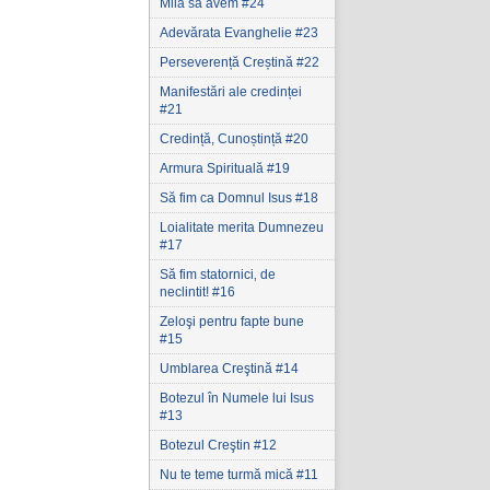
Milă să avem #24
Adevărata Evanghelie #23
Perseverență Creștină #22
Manifestări ale credinței
#21
Credință, Cunoștință #20
Armura Spirituală #19
Să fim ca Domnul Isus #18
Loialitate merita Dumnezeu
#17
Să fim statornici‚ de
neclintit! #16
Zeloşi pentru fapte bune
#15
Umblarea Creştină #14
Botezul în Numele lui Isus
#13
Botezul Creştin #12
Nu te teme turmă mică #11