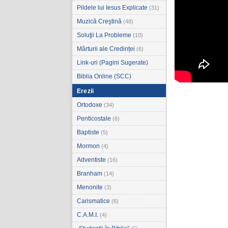
Pildele lui Iesus Explicate
(31)
Muzică Creştină
(48)
Soluţii La Probleme
(10)
Mărturii ale Credinței
(6)
Link-uri (Pagini Sugerate)
Biblia Online (SCC)
Erezii
Ortodoxe
(34)
Penticostale
(6)
Baptiste
(5)
Mormon
(4)
Adventiste
(16)
Branham
(14)
Menonite
(3)
Carismatice
(6)
C.A.M.I.
(4)