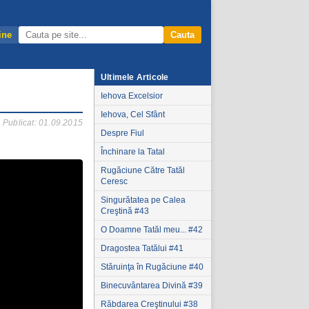
ine
Cauta
Ultimele Articole
Iehova Excelsior
Iehova, Cel Sfânt
Publicat: 01.09.2015
Despre Fiul
Închinare la Tatal
Rugăciune Către Tatăl
Ceresc
Singurătatea pe Calea
Creştină #43
O Doamne Tatăl meu... #42
Dragostea Tatălui #41
Stăruinţa în Rugăciune #40
Binecuvântarea Divină #39
Răbdarea Creştinului #38