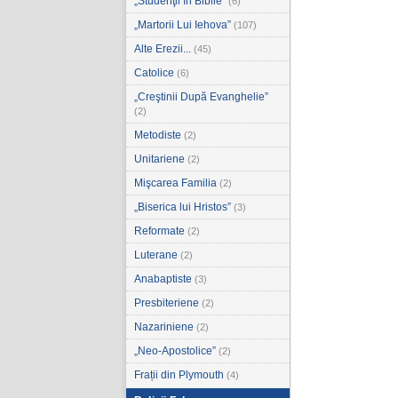
„Studenţii în Biblie”
(6)
„Martorii Lui Iehova”
(107)
Alte Erezii...
(45)
Catolice
(6)
„Creştinii După Evanghelie”
(2)
Metodiste
(2)
Unitariene
(2)
Mişcarea Familia
(2)
„Biserica lui Hristos”
(3)
Reformate
(2)
Luterane
(2)
Anabaptiste
(3)
Presbiteriene
(2)
Nazariniene
(2)
„Neo-Apostolice”
(2)
Frații din Plymouth
(4)