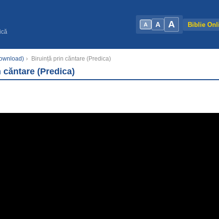
A
A
Biblie Onl
A
ică
Download)
›
Biruință prin căntare (Predica)
n căntare (Predica)