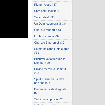
Planuri Alese #37
Spre cerul înalt #36
Să fi o stea! #35
Un Dumnezeu există #34
Chei ale răbdării ! #33
Lupta spirituală #32
Chei ale Smereniei #30
Să biruim când lupta e grea
#31
Bucuraţi-vă totdeauna în
Domnul #29
Privind Mereu la Domnul
#28
Spiritul Sfânt să lucreze
prin tine #27
Dumnezeu este dragoste
#26
Să biruim în pustie #25