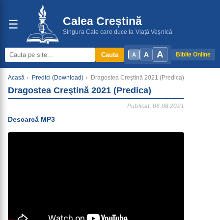
Calea Creștină
☰
Singura Cale care duce la Viață Veșnică
A
A
Cauta
Biblie Online
A
Acasă
›
Predici (Download)
›
Dragostea Creştină 2021 (Predica)
Dragostea Creştină 2021 (Predica)
Publicat: 06.08.2021
Descarcă MP3