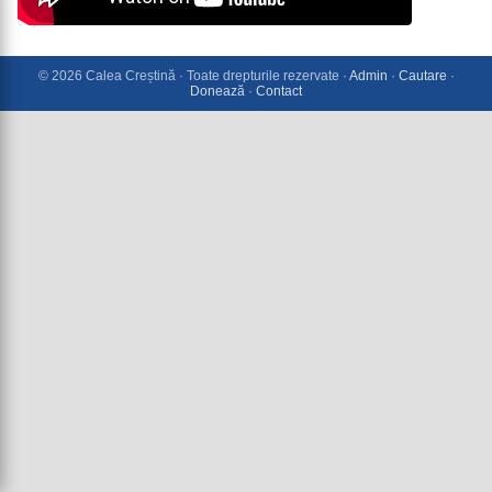
© 2026 Calea Creștină · Toate drepturile rezervate ·
Admin
·
Cautare
·
Donează
·
Contact