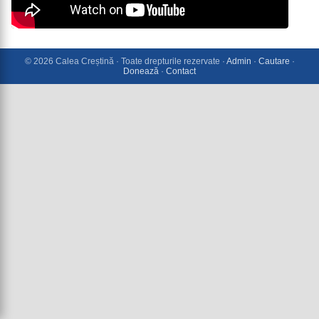
© 2026 Calea Creștină · Toate drepturile rezervate ·
Admin
·
Cautare
·
Donează
·
Contact