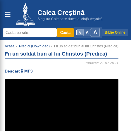
Calea Creștină
☰
Singura Cale care duce la Viață Veșnică
A
A
Cauta
Biblie Online
A
Acasă
›
Predici (Download)
›
Fii un soldat bun al lui Christos (Predica)
Fii un soldat bun al lui Christos (Predica)
Publicat: 21.07.2021
Descarcă MP3