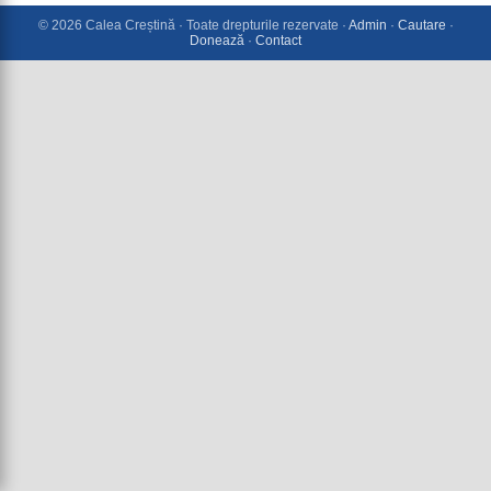
© 2026 Calea Creștină · Toate drepturile rezervate ·
Admin
·
Cautare
·
Donează
·
Contact