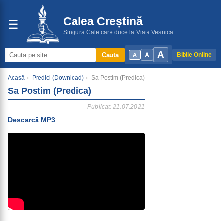
Calea Creștină
☰
Singura Cale care duce la Viață Veșnică
A
A
Cauta
Biblie Online
A
Acasă
›
Predici (Download)
›
Sa Postim (Predica)
Sa Postim (Predica)
Publicat: 21.07.2021
Descarcă MP3