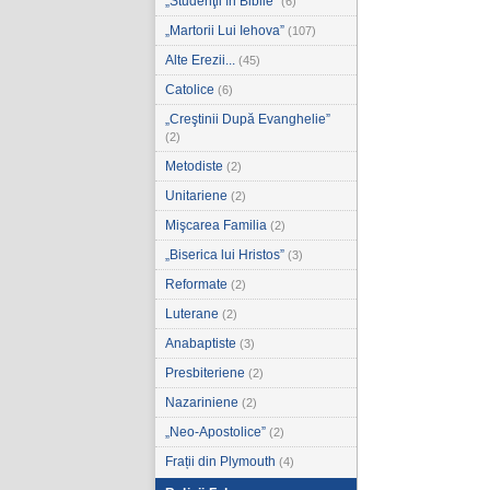
„Studenţii în Biblie”
(6)
„Martorii Lui Iehova”
(107)
Alte Erezii...
(45)
Catolice
(6)
„Creştinii După Evanghelie”
(2)
Metodiste
(2)
Unitariene
(2)
Mişcarea Familia
(2)
„Biserica lui Hristos”
(3)
Reformate
(2)
Luterane
(2)
Anabaptiste
(3)
Presbiteriene
(2)
Nazariniene
(2)
„Neo-Apostolice”
(2)
Frații din Plymouth
(4)