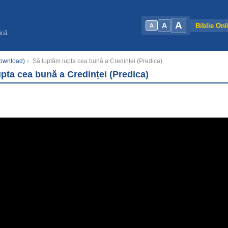
A
A
Biblie Onl
A
ică
Download)
›
Să luptăm lupta cea bună a Credinței (Predica)
pta cea bună a Credinței (Predica)