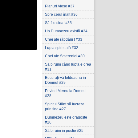
Planuri Alese #37
Spre cerul înalt #36
Să fi o stea! #35
Un Dumnezeu există #34
Chei ale răbdării ! #33
Lupta spirituală #32
Chei ale Smereniei #30
Să biruim când lupta e grea
#31
Bucuraţi-vă totdeauna în
Domnul #29
Privind Mereu la Domnul
#28
Spiritul Sfânt să lucreze
prin tine #27
Dumnezeu este dragoste
#26
Să biruim în pustie #25