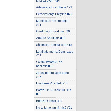
Milă să avem #24
Adevărata Evanghelie #23
Perseverență Creștină #22
Manifestări ale credinței
#21
Credință, Cunoștință #20
Armura Spirituală #19
Să fim ca Domnul Isus #18
Loialitate merita Dumnezeu
#17
Să fim statornici‚ de
neclintit! #16
Zeloşi pentru fapte bune
#15
Umblarea Creştină #14
Botezul în Numele lui Isus
#13
Botezul Creştin #12
Nu te teme turmă mică #11