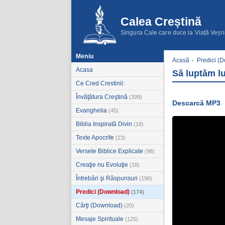
Calea Creștină
Singura Cale care duce la Viață Veșn
Meniu
Acasă
›
Predici (
Acasa
Să luptăm lu
Ce Cred Crestinii:
Învăţătura Creştină
(399)
Descarcă MP3
Evanghelia
(45)
Biblia Inspirată Divin
(18)
Texte Apocrife
(23)
Versete Biblice Explicate
(98)
Creaţie nu Evoluţie
(18)
Întrebări şi Răspunsuri
(196)
Predici (Download)
(174)
Cărţi (Download)
(20)
Mesaje Spirituale
(125)