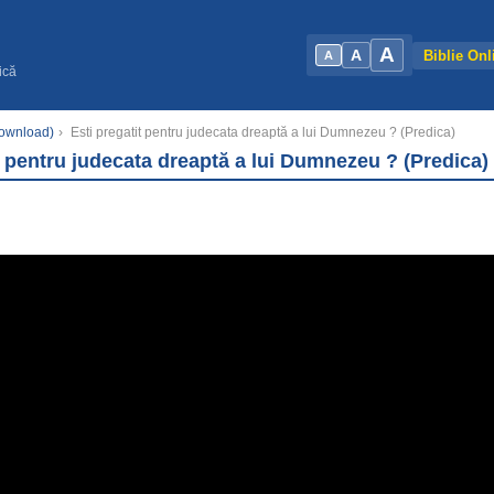
A
A
Biblie Onl
A
ică
Download)
›
Esti pregatit pentru judecata dreaptă a lui Dumnezeu ? (Predica)
t pentru judecata dreaptă a lui Dumnezeu ? (Predica)