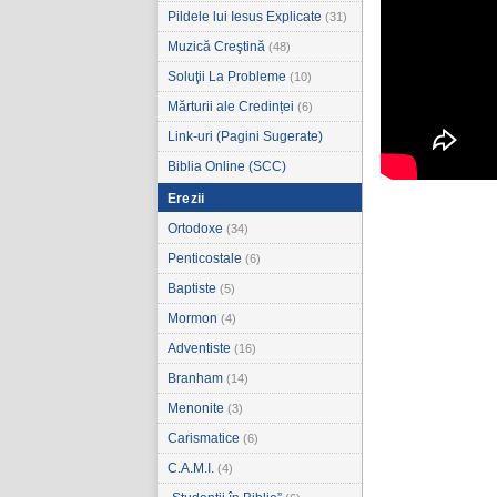
Pildele lui Iesus Explicate
(31)
Muzică Creştină
(48)
Soluţii La Probleme
(10)
Mărturii ale Credinței
(6)
Link-uri (Pagini Sugerate)
Biblia Online (SCC)
Erezii
Ortodoxe
(34)
Penticostale
(6)
Baptiste
(5)
Mormon
(4)
Adventiste
(16)
Branham
(14)
Menonite
(3)
Carismatice
(6)
C.A.M.I.
(4)