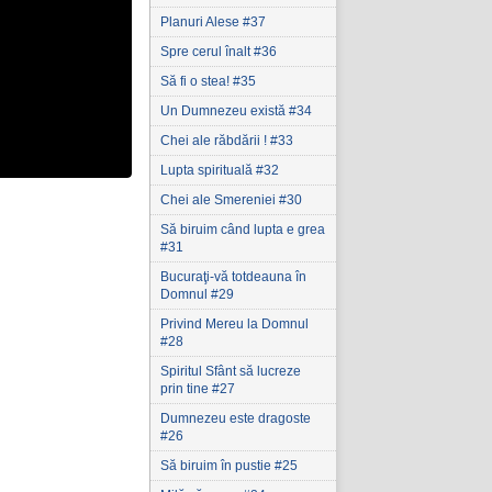
Planuri Alese #37
Spre cerul înalt #36
Să fi o stea! #35
Un Dumnezeu există #34
Chei ale răbdării ! #33
Lupta spirituală #32
Chei ale Smereniei #30
Să biruim când lupta e grea
#31
Bucuraţi-vă totdeauna în
Domnul #29
Privind Mereu la Domnul
#28
Spiritul Sfânt să lucreze
prin tine #27
Dumnezeu este dragoste
#26
Să biruim în pustie #25