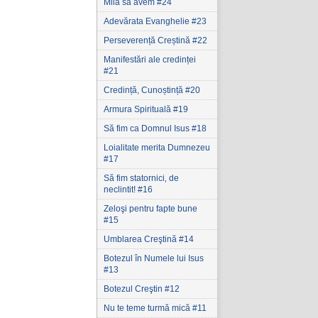
Milă să avem #24
Adevărata Evanghelie #23
Perseverență Creștină #22
Manifestări ale credinței
#21
Credință, Cunoștință #20
Armura Spirituală #19
Să fim ca Domnul Isus #18
Loialitate merita Dumnezeu
#17
Să fim statornici‚ de
neclintit! #16
Zeloşi pentru fapte bune
#15
Umblarea Creştină #14
Botezul în Numele lui Isus
#13
Botezul Creştin #12
Nu te teme turmă mică #11