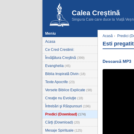
Calea Creștină
Singura Cale care duce la Viață Veșn
Meniu
Acasă
›
Predici (
Acasa
Esti pregati
Ce Cred Crestinii:
Învăţătura Creştină
(399)
Descarcă MP3
Evanghelia
(45)
Biblia Inspirată Divin
(18)
Texte Apocrife
(23)
Versete Biblice Explicate
(98)
Creaţie nu Evoluţie
(18)
Întrebări şi Răspunsuri
(196)
Predici (Download)
(174)
Cărţi (Download)
(20)
Mesaje Spirituale
(125)