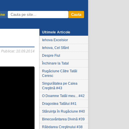
ine
Cauta
Ultimele Articole
Iehova Excelsior
Iehova, Cel Sfânt
Publicat: 10.09.2014
Despre Fiul
Închinare la Tatal
Rugăciune Către Tatăl
Ceresc
Singurătatea pe Calea
Creştină #43
O Doamne Tatăl meu... #42
Dragostea Tatălui #41
Stăruinţa în Rugăciune #40
Binecuvântarea Divină #39
Răbdarea Creştinului #38