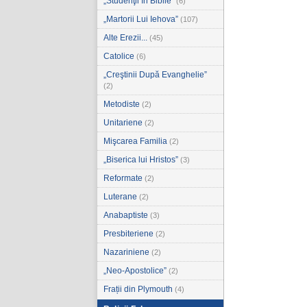
„Studenţii în Biblie”
(6)
„Martorii Lui Iehova”
(107)
Alte Erezii...
(45)
Catolice
(6)
„Creştinii După Evanghelie”
(2)
Metodiste
(2)
Unitariene
(2)
Mişcarea Familia
(2)
„Biserica lui Hristos”
(3)
Reformate
(2)
Luterane
(2)
Anabaptiste
(3)
Presbiteriene
(2)
Nazariniene
(2)
„Neo-Apostolice”
(2)
Frații din Plymouth
(4)