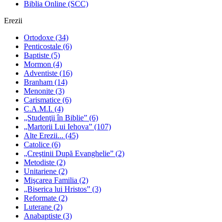
Biblia Online (SCC)
Erezii
Ortodoxe
(34)
Penticostale
(6)
Baptiste
(5)
Mormon
(4)
Adventiste
(16)
Branham
(14)
Menonite
(3)
Carismatice
(6)
C.A.M.I.
(4)
„Studenţii în Biblie”
(6)
„Martorii Lui Iehova”
(107)
Alte Erezii...
(45)
Catolice
(6)
„Creştinii După Evanghelie”
(2)
Metodiste
(2)
Unitariene
(2)
Mişcarea Familia
(2)
„Biserica lui Hristos”
(3)
Reformate
(2)
Luterane
(2)
Anabaptiste
(3)