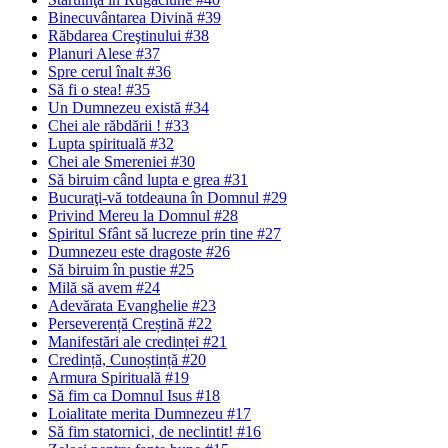
Binecuvântarea Divină #39
Răbdarea Creştinului #38
Planuri Alese #37
Spre cerul înalt #36
Să fi o stea! #35
Un Dumnezeu există #34
Chei ale răbdării ! #33
Lupta spirituală #32
Chei ale Smereniei #30
Să biruim când lupta e grea #31
Bucuraţi-vă totdeauna în Domnul #29
Privind Mereu la Domnul #28
Spiritul Sfânt să lucreze prin tine #27
Dumnezeu este dragoste #26
Să biruim în pustie #25
Milă să avem #24
Adevărata Evanghelie #23
Perseverență Creștină #22
Manifestări ale credinței #21
Credință, Cunoștință #20
Armura Spirituală #19
Să fim ca Domnul Isus #18
Loialitate merita Dumnezeu #17
Să fim statornici‚ de neclintit! #16