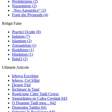
Presbiteriene
(2)
Nazariniene
(2)
„Neo-Apostolice”
(2)
Frații din Plymouth
(4)
Religii False
Practici Oculte
(8)
Iudaism
(7)
Islamism
(2)
Zoroastrism
(1)
Buddhism
(1)
Hinduism
(1)
Bahá'í
(2)
Ultimele Articole
Iehova Excelsior
Iehova, Cel Sfânt
Despre Fiul
Închinare la Tatal
Rugăciune Către Tatăl Ceresc
Singurătatea pe Calea Creştină #43
O Doamne Tatăl meu... #42
Dragostea Tatălui #41
Stăruinţa în Rugăciune #40