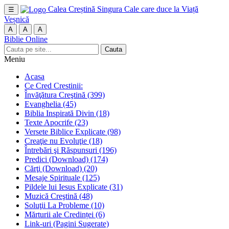
Calea Creștină
Singura Cale care duce la Viață
☰
Veșnică
A
A
A
Biblie Online
Cauta
Meniu
Acasa
Ce Cred Crestinii:
Învăţătura Creştină
(399)
Evanghelia
(45)
Biblia Inspirată Divin
(18)
Texte Apocrife
(23)
Versete Biblice Explicate
(98)
Creaţie nu Evoluţie
(18)
Întrebări şi Răspunsuri
(196)
Predici (Download)
(174)
Cărţi (Download)
(20)
Mesaje Spirituale
(125)
Pildele lui Iesus Explicate
(31)
Muzică Creştină
(48)
Soluţii La Probleme
(10)
Mărturii ale Credinței
(6)
Link-uri (Pagini Sugerate)