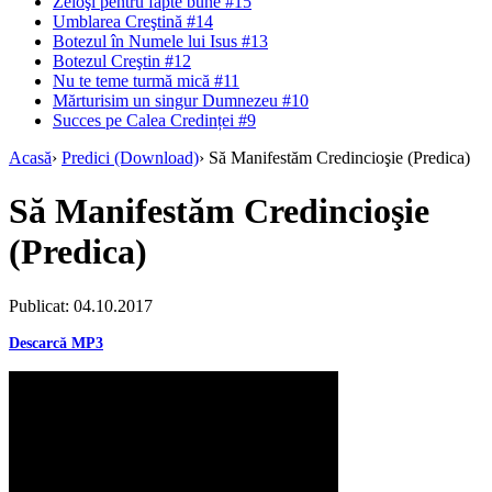
Zeloşi pentru fapte bune #15
Umblarea Creştină #14
Botezul în Numele lui Isus #13
Botezul Creştin #12
Nu te teme turmă mică #11
Mărturisim un singur Dumnezeu #10
Succes pe Calea Credinței #9
Acasă
›
Predici (Download)
›
Să Manifestăm Credincioşie (Predica)
Să Manifestăm Credincioşie
(Predica)
Publicat: 04.10.2017
Descarcă MP3