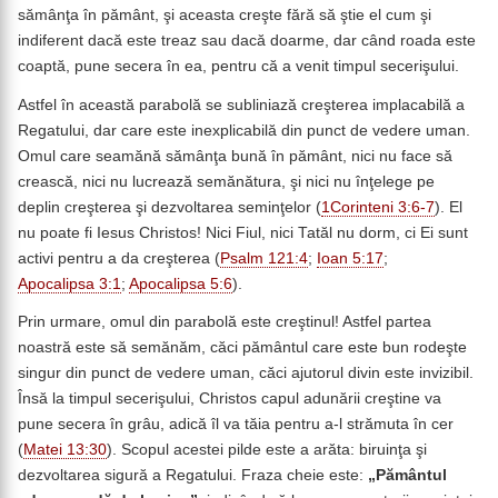
sămânţa în pământ, şi aceasta creşte fără să ştie el cum şi
indiferent dacă este treaz sau dacă doarme, dar când roada este
coaptă, pune secera în ea, pentru că a venit timpul secerişului.
Astfel în această parabolă se subliniază creşterea implacabilă a
Regatului, dar care este inexplicabilă din punct de vedere uman.
Omul care seamănă sămânţa bună în pământ, nici nu face să
crească, nici nu lucrează semănătura, şi nici nu înţelege pe
deplin creşterea şi dezvoltarea seminţelor (
1Corinteni 3:6-7
). El
nu poate fi Iesus Christos! Nici Fiul, nici Tatăl nu dorm, ci Ei sunt
activi pentru a da creşterea (
Psalm 121:4
;
Ioan 5:17
;
Apocalipsa 3:1
;
Apocalipsa 5:6
).
Prin urmare, omul din parabolă este creştinul! Astfel partea
noastră este să semănăm, căci pământul care este bun rodeşte
singur din punct de vedere uman, căci ajutorul divin este invizibil.
Însă la timpul secerişului, Christos capul adunării creştine va
pune secera în grâu, adică îl va tăia pentru a-l strămuta în cer
(
Matei 13:30
). Scopul acestei pilde este a arăta: biruinţa şi
dezvoltarea sigură a Regatului. Fraza cheie este:
„Pământul