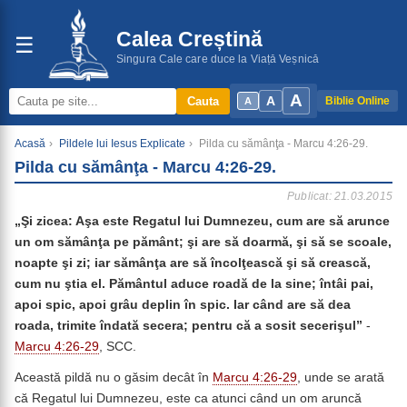
Calea Creștină
☰
Singura Cale care duce la Viață Veșnică
A
A
Cauta
Biblie Online
A
Acasă
›
Pildele lui Iesus Explicate
›
Pilda cu sămânţa - Marcu 4:26-29.
Pilda cu sămânţa - Marcu 4:26-29.
Publicat: 21.03.2015
„Şi zicea: Aşa este Regatul lui Dumnezeu, cum are să arunce
un om sămânţa pe pământ; şi are să doarmă, şi să se scoale,
noapte şi zi; iar sămânţa are să încolţească şi să crească,
cum nu ştia el. Pământul aduce roadă de la sine; întâi pai,
apoi spic, apoi grâu deplin în spic. Iar când are să dea
roada, trimite îndată secera; pentru că a sosit secerişul”
-
Marcu 4:26-29
, SCC.
Această pildă nu o găsim decât în
Marcu 4:26-29
, unde se arată
că Regatul lui Dumnezeu, este ca atunci când un om aruncă