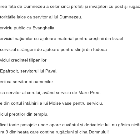
virea față de Dumnezeu a celor cinci profeți și învățători cu post și rugă
toritățile laice ca servitor ai lui Dumnezeu.
serviciu public cu Evanghelia.
serviciul națiunilor cu ajutoare material pentru creștinii din Israel.
 serviciul strângerii de ajutoare pentru sfinții din Iudeea
viciul credinței filipenilor
 Epafrodit, servitorul lui Pavel.
erii ca servitor ai oamenilor.
 ca servitor al cerului, având serviciu de Mare Preot.
e din cortul întâlnirii a lui Moise vase pentru serviciu.
viciul preoților din templu.
cat toate pasajele unde apare cuvântul și derivatele lui, nu găsim nicăie
ora 9 dimineața care conține rugăciuni și cina Domnului!