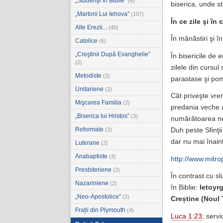
„Studenţii în Biblie”
(6)
biserica, unde st
„Martorii Lui Iehova”
(107)
În ce zile şi în
Alte Erezii...
(45)
În mânăstiri şi î
Catolice
(6)
„Creştinii După Evanghelie”
În bisericile de 
(2)
zilele din cursu
Metodiste
(2)
parastase şi pom
Unitariene
(2)
Cât priveşte vre
Mişcarea Familia
(2)
predania veche a
„Biserica lui Hristos”
(3)
numărătoarea noa
Reformate
(2)
Duh peste Sfinţii
dar nu mai înain
Luterane
(2)
Anabaptiste
(3)
http://www.mitro
Presbiteriene
(2)
În contrast cu sl
Nazariniene
(2)
în Biblie:
letoyr
„Neo-Apostolice”
(2)
Creștine (Noul 
Frații din Plymouth
(4)
Luca 1:23
; serv