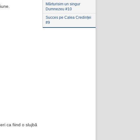
Mărturisim un singur
ciune.
Dumnezeu #10
Succes pe Calea Credinței
#9
ri ca fiind o slujbă