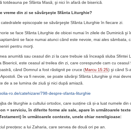
ă totdeauna pe Sfânta Masă; şi nici în afară de biserică.
 ce vreme din zi se săvârşeşte Sfânta Liturghie?
n catedralele episcopale se săvârşeşte Sfânta Liturghie în fiecare zi.
enorie se face Sfânta Liturghie de obicei numai în zilele de Duminică şi în
l saptamânii se face numai atunci când este nevoie, mai ales sâmbata, 
eniri pentru morţi.
mea anumită sau ceasul din zi la care trebuie să înceapă sluba Sfintei L
 Bisericii, este ceasul al treilea din zi, care corespunde cam cu ceasul
stră, când Domnul a fost răstignit pe cruce (
Marcu 15:25
) şi când S-
 Apostoli. De va fi nevoie, se poate săvârşi Sfânta Liturghie şi mai dev
te de a se lumina de ziuă şi nici după amiază.
polia-ro.de/catehizare/798-despre-sfanta-liturghie
ujba de liturghie a cultului ortodox, care susține că și-a luat numele din
gon = serviciu
,
în diferite forme ale sale, apare în următoarele texte
Testament) în următoarele contexte, unele chiar nereligioase:
iciul preoțesc a lui Zaharia, care servea de două ori pe an.