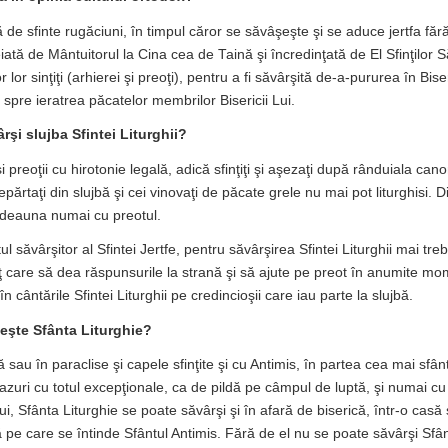
 de sfinte rugăciuni, în timpul căror se săvâşeşte şi se aduce jertfa făr
iată de Mântuitorul la Cina cea de Taină şi încredinţată de El Sfinţilor Să
 lor sinţiţi (arhierei şi preoţi), pentru a fi săvârşită de-a-pururea în Bis
spre ieratrea păcatelor membrilor Bisericii Lui.
rşi slujba Sfintei Liturghii?
i preoţii cu hirotonie legală, adică sfinţiţi şi aşezaţi după rânduiala cano
depărtaţi din slujbă şi cei vinovaţi de păcate grele nu mai pot liturghisi.
totdeauna numai cu preotul.
ul săvârşitor al Sfintei Jertfe, pentru săvârşirea Sfintei Liturghii mai tr
ţ care să dea răspunsurile la strană şi să ajute pe preot în anumite mom
 cântările Sfintei Liturghii pe credincioşii care iau parte la slujbă.
eşte Sfânta Liturghie?
 sau în paraclise şi capele sfinţite şi cu Antimis, în partea cea mai sfân
cazuri cu totul excepţionale, ca de pildă pe câmpul de luptă, şi numai cu
ui, Sfânta Liturghie se poate săvârşi şi în afară de biserică, într-o casă 
 pe care se întinde Sfântul Antimis. Fără de el nu se poate săvârşi Sfânt