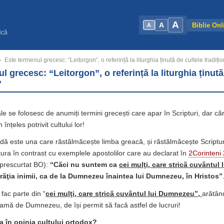
A
A
Biblie Onl
A
ică
›
Este termenul grecesc: “Leitorgon”, o referință la liturghia ținută de cultele tradiți
l grecesc: “Leitorgon”, o referință la liturghia ținută
?
ale se folosesc de anumiți termini grecești care apar în Scripturi, dar c
 înțeles potrivit cultului lor!
dă este una care răstălmăcește limba greacă, și răstălmăcește Scriptura
ptura în contrast cu exemplele apostolilor care au declarat în
2Corinteni
prescurtat BO):
“
Căci nu suntem ca
cei mulţi, care strică cuvântul
răţia inimii, ca de la Dumnezeu înaintea lui Dumnezeu, în Hristos”
 fac parte din “
cei mulţi, care strică cuvântul lui Dumnezeu”,
arătân
teamă de Dumnezeu, de își permit să facă astfel de lucruri!
ia în opinia cultului ortodox?