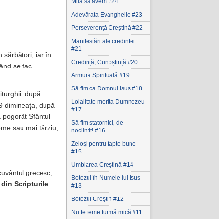
Milă să avem #24
Adevărata Evanghelie #23
Perseverență Creștină #22
Manifestări ale credinței
#21
 sărbători, iar în
Credință, Cunoștință #20
când se fac
Armura Spirituală #19
Să fim ca Domnul Isus #18
iturghii, după
Loialitate merita Dumnezeu
 9 dimineaţa, după
#17
a pogorât Sfântul
Să fim statornici‚ de
reme sau mai târziu,
neclintit! #16
Zeloşi pentru fapte bune
#15
Umblarea Creştină #14
 cuvântul grecesc,
Botezul în Numele lui Isus
 din Scripturile
#13
Botezul Creştin #12
Nu te teme turmă mică #11