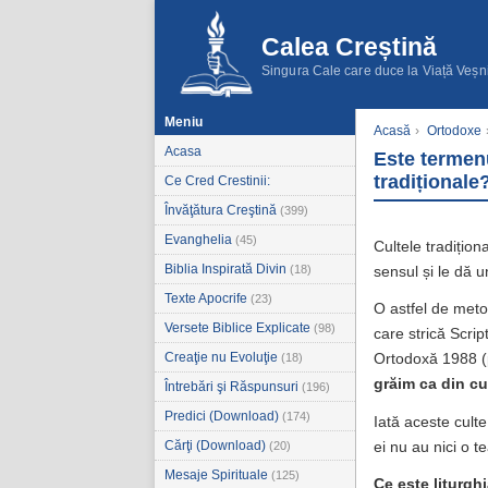
Calea Creștină
Singura Cale care duce la Viață Veșn
Meniu
Acasă
›
Ortodoxe
Acasa
Este termenu
tradiționale
Ce Cred Crestinii:
Învăţătura Creştină
(399)
Evanghelia
(45)
Cultele tradițion
Biblia Inspirată Divin
(18)
sensul și le dă un
Texte Apocrife
(23)
O astfel de meto
Versete Biblice Explicate
(98)
care strică Scri
Creaţie nu Evoluţie
(18)
Ortodoxă 1988 (
grăim ca din cu
Întrebări şi Răspunsuri
(196)
Predici (Download)
(174)
Iată aceste culte
Cărţi (Download)
ei nu au nici o 
(20)
Mesaje Spirituale
(125)
Ce este liturgh