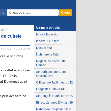
ine
Cauta
Ultimele Articole
onale?
Iehova Excelsior
 de cultele
Iehova, Cel Sfânt
Despre Fiul
Publicat: 17.04.2018
Închinare la Tatal
ărora le schimbă
Rugăciune Către Tatăl
Ceresc
, astfel ei sunt cei
Singurătatea pe Calea
Creştină #43
 2:17
, Biblia
 lui Dumnezeu
, ci
O Doamne Tatăl meu... #42
.
Dragostea Tatălui #41
d prin aceasta că
Stăruinţa în Rugăciune #40
Binecuvântarea Divină #39
Răbdarea Creştinului #38