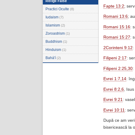
Religii False
Fapte 13:2
; ser
Practici Oculte
(8)
Romani 13:6
; au
Iudaism
(7)
Islamism
(2)
Romani 15:16
: 
Zoroastrism
(1)
Romani 15:27
: 
Buddhism
(1)
2Corinteni 9:12
:
Hinduism
(1)
Bahá'í
Filipeni 2:17
: ser
(2)
Filipeni 2:25,30
:
Evrei 1:7,14
: îng
Evrei 8:2,6
, Isus
Evrei 9:21
: vasel
Evrei 10:11
: ser
După ce am verifi
bisericească la 