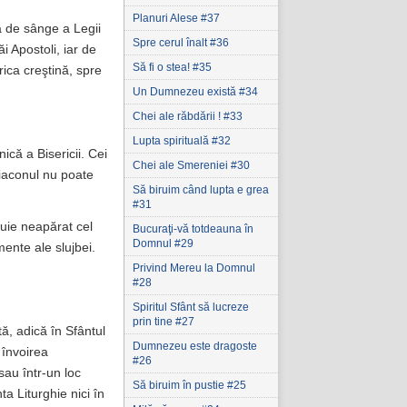
Planuri Alese #37
ă de sânge a Legii
Spre cerul înalt #36
i Apostoli, iar de
Să fi o stea! #35
erica creştină, spre
Un Dumnezeu există #34
Chei ale răbdării ! #33
Lupta spirituală #32
nică a Bisericii. Cei
Chei ale Smereniei #30
 Diaconul nu poate
Să biruim când lupta e grea
#31
ebuie neapărat cel
Bucuraţi-vă totdeauna în
Domnul #29
ente ale slujbei.
Privind Mereu la Domnul
#28
Spiritul Sfânt să lucreze
prin tine #27
tă, adică în Sfântul
Dumnezeu este dragoste
 învoirea
#26
sau într-un loc
Să biruim în pustie #25
a Liturghie nici în