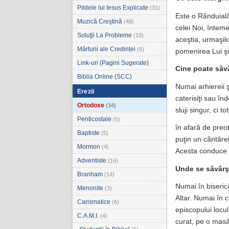
Pildele lui Iesus Explicate
(31)
Este o Rânduială
Muzică Creştină
(48)
celei Noi, înteme
Soluţii La Probleme
(10)
aceştia, urmaşilor
Mărturii ale Credinței
(6)
pomenirea Lui şi 
Link-uri (Pagini Sugerate)
Cine poate săvâ
Biblia Online (SCC)
Numai arhiereii ş
Erezii
caterisiţi sau în
Ortodoxe
(34)
sluji singur, ci 
Penticostale
(6)
în afară de preot
Baptiste
(5)
puţin un cântăre
Mormon
(4)
Acesta conduce în
Adventiste
(16)
Unde se săvârş
Branham
(14)
Numai în biserică
Menonite
(3)
Altar. Numai în 
Carismatice
(6)
episcopului locul
C.A.M.I.
(4)
curat, pe o masă