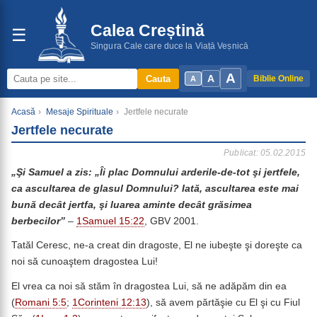
Calea Creștină
☰
Singura Cale care duce la Viață Veșnică
A
A
Cauta
Biblie Online
A
Acasă
›
Mesaje Spirituale
›
Jertfele necurate
Jertfele necurate
Publicat: 05.02.2015
„Şi Samuel a zis: „Îi plac Domnului arderile-de-tot şi jertfele,
ca ascultarea de glasul Domnului? Iată, ascultarea este mai
bună decât jertfa, şi luarea aminte decât grăsimea
berbecilor”
–
1Samuel 15:22
, GBV 2001.
Tatăl Ceresc, ne-a creat din dragoste, El ne iubeşte şi doreşte ca
noi să cunoaştem dragostea Lui!
El vrea ca noi să stăm în dragostea Lui, să ne adăpăm din ea
(
Romani 5:5
;
1Corinteni 12:13
), să avem părtăşie cu El şi cu Fiul