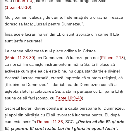
Său (
1Ioan 1:3
), care este manifestarea dragostei Sale
(
1Ioan 4:8-10
).
Mulţi oameni călăuziţi de carne, îndemnaţi de o o râvnă firească
doresc să facă: „lucrări pentru Dumnezeu”.
Însă acele lucrări nu vin din El, ci sunt izvorâte din carne!!! Ele
sunt jertfe necurate!
La carnea păcătoasă nu-i place odihna în Cristos
(
Matei 11:28-30
), ca Dumnezeu să lucreze prin noi (
Filipeni 2:13
),
ca noi să fim ca nişte instrumente în mâna Sa. Ei îi place să
activeze cum ştie
ea
că este bine, nu după standardele divine!
Această lucrare carnală, crează impresia că suntem religioşi, că
„îl iubim pe Dumnezeu”....dar iubirea de Dumnezeu constă a
aştepta sfatul şi călăuzirea Sa, a sta în părtăşie cu El, până El îţi
spune ce să faci (comp. cu
Fapte 10:9-48
).
Secretul lucrării divine constă în a căuta persoana lui Dumnezeu,
şi apoi din părtăşia cu El să izvorască lucrarea pentru El, după
cum este scris în
Romani 11:36
, SCC:
„Pentru că din El, şi prin
El, şi pentru El sunt toate. Lui fie-I gloria în epoci! Amin”.