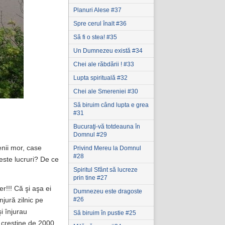
Planuri Alese #37
Spre cerul înalt #36
Să fi o stea! #35
Un Dumnezeu există #34
Chei ale răbdării ! #33
Lupta spirituală #32
Chei ale Smereniei #30
Să biruim când lupta e grea
#31
Bucuraţi-vă totdeauna în
Domnul #29
enii mor, case
Privind Mereu la Domnul
#28
ceste lucruri? De ce
Spiritul Sfânt să lucreze
prin tine #27
er!!! Că şi aşa ei
Dumnezeu este dragoste
#26
njură zilnic pe
i înjurau
Să biruim în pustie #25
i creştine de 2000