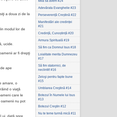
Milă să avem #24
Adevărata Evanghelie #23
iţi a doua zi de la
Perseverență Creștină #22
Manifestări ale credinței
#21
in modul lor de
Credință, Cunoștință #20
Armura Spirituală #19
ă, ucide.
Să fim ca Domnul Isus #18
oamenii ar fi drepţi
Loialitate merita Dumnezeu
#17
Să fim statornici‚ de
l de ape
neclintit! #16
Zeloşi pentru fapte bune
#15
ape amare, o
Umblarea Creştină #14
răind o viaţă
 oameni care le
Botezul în Numele lui Isus
#13
e oamenii nu pot
Botezul Creştin #12
Nu te teme turmă mică #11
 Lui, dată spre