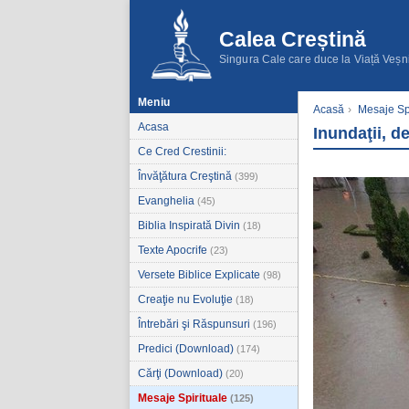
Calea Creștină
Singura Cale care duce la Viață Veșn
Meniu
Acasă
›
Mesaje Spi
Acasa
Inundaţii, d
Ce Cred Crestinii:
Învăţătura Creştină
(399)
Evanghelia
(45)
Biblia Inspirată Divin
(18)
Texte Apocrife
(23)
Versete Biblice Explicate
(98)
Creaţie nu Evoluţie
(18)
Întrebări şi Răspunsuri
(196)
Predici (Download)
(174)
Cărţi (Download)
(20)
Mesaje Spirituale
(125)