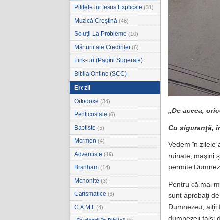
Pildele lui Iesus Explicate
(31)
Muzică Creştină
(48)
Soluţii La Probleme
(10)
Mărturii ale Credinței
(6)
Link-uri (Pagini Sugerate)
Biblia Online (SCC)
Erezii
Ortodoxe
(34)
„De aceea, oric
Penticostale
(6)
Cu siguranţă, î
Baptiste
(5)
Mormon
(4)
Vedem în zilele a
Adventiste
(16)
ruinate, maşini ş
permite Dumneze
Branham
(14)
Menonite
(3)
Pentru că mai mar
Carismatice
(6)
sunt aprobaţi de c
Dumnezeu, alţii f
C.A.M.I.
(4)
dumnezeii falşi d