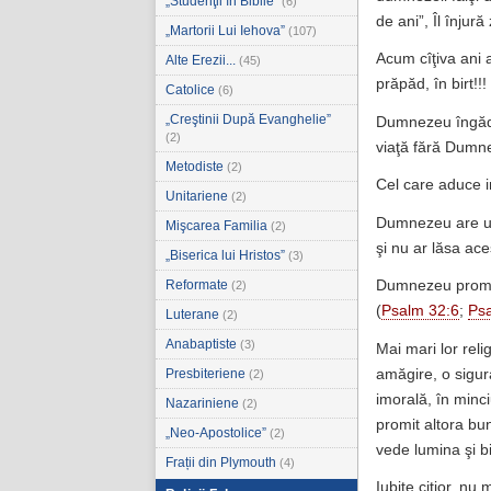
„Studenţii în Biblie”
(6)
de ani”, Îl înjur
„Martorii Lui Iehova”
(107)
Acum cîţiva ani a
Alte Erezii...
(45)
prăpăd, în birt!!!
Catolice
(6)
„Creştinii După Evanghelie”
Dumnezeu îngădui
(2)
viaţă fără Dumne
Metodiste
(2)
Cel care aduce i
Unitariene
(2)
Dumnezeu are un
Mişcarea Familia
(2)
şi nu ar lăsa ac
„Biserica lui Hristos”
(3)
Reformate
Dumnezeu promite
(2)
(
Psalm 32:6
;
Ps
Luterane
(2)
Anabaptiste
(3)
Mai mari lor reli
amăgire, o sigura
Presbiteriene
(2)
imorală, în minc
Nazariniene
(2)
promit altora bu
„Neo-Apostolice”
(2)
vede lumina şi b
Frații din Plymouth
(4)
Iubite citior, nu