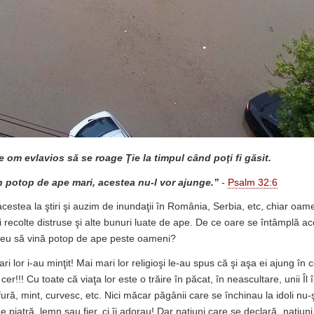
e om evlavios să se roage Ţie la timpul când poţi fi găsit.
n potop de ape mari, acestea nu-l vor ajunge.”
-
Psalm 32:6
cestea la ştiri şi auzim de inundaţii în România, Serbia, etc, chiar oam
i recolte distruse şi alte bunuri luate de ape. De ce oare se întâmplă a
u să vină potop de ape peste oameni?
i lor i-au minţit! Mai mari lor religioşi le-au spus că şi aşa ei ajung în c
er!!! Cu toate că viaţa lor este o trăire în păcat, în neascultare, unii Îl î
ură, mint, curvesc, etc. Nici măcar păgânii care se închinau la idoli nu-ş
e piatră, lemn sau fier, ci îi adorau! Dar naţiuni care se declară „naţiun