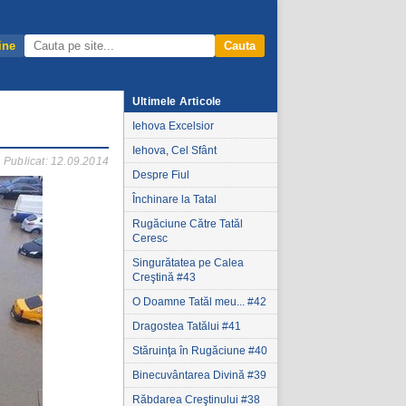
ine
Cauta
Ultimele Articole
Iehova Excelsior
Iehova, Cel Sfânt
Publicat: 12.09.2014
Despre Fiul
Închinare la Tatal
Rugăciune Către Tatăl
Ceresc
Singurătatea pe Calea
Creştină #43
O Doamne Tatăl meu... #42
Dragostea Tatălui #41
Stăruinţa în Rugăciune #40
Binecuvântarea Divină #39
Răbdarea Creştinului #38