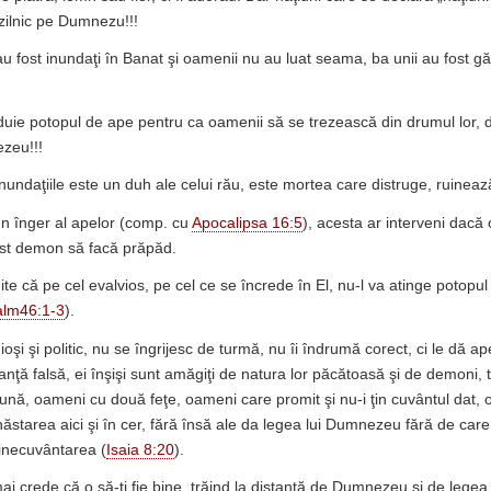
ă zilnic pe Dumnezu!!!
u fost inundaţi în Banat şi oamenii nu au luat seama, ba unii au fost găs
e potopul de ape pentru ca oamenii să se trezească din drumul lor, d
zeu!!!
nundaţiile este un duh ale celui rău, este mortea care distruge, ruineaz
 înger al apelor (comp. cu
Apocalipsa 16:5
), acesta ar interveni dacă 
est demon să facă prăpăd.
 că pe cel evalvios, pe cel ce se încrede în El, nu-l va atinge potopu
alm46:1-3
).
gioşi şi politic, nu se îngrijesc de turmă, nu îi îndrumă corect, ci le dă 
nţă falsă, ei înşişi sunt amăgiţi de natura lor păcătoasă şi de demoni, t
iună, oameni cu două feţe, oameni care promit şi nu-i ţin cuvântul dat,
năstarea aici şi în cer, fără însă ale da legea lui Dumnezeu fără de car
inecuvântarea (
Isaia 8:20
).
 mai crede că o să-ţi fie bine, trăind la distanţă de Dumnezeu şi de legea