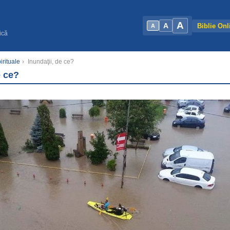
A
A
Biblie Onl
A
ică
rituale
›
Inundaţii, de ce?
e ce?