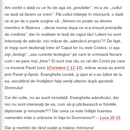
Am vorbit o dată cu un fiu de aşa zis „prezbiter”, mi-a zis:
„cultul
ne lasă să facem ce vrem”
. Păi cultul trăieşte în minciună, o dată
ce el pe de o parte susţine că:
„Nimeni nu poate sa devina
membru in Biserica ...decat numai dupa ce si-a insusit principiile
de credinta”,
dar în realitate te lasă de capul tău! Liderii nu sunt
interesaţi de adevăr, nici măcar de „adevărul propriu”!!! De fapt,
ei înşişi sunt dezbinaţi între ei! Capul lor nu este Cristos, ci aşa
zişi „teologi”, „sau curente teologice” pe care le urmează fiecare
cum i se pare mai „bine”! Ei sunt mai rău ca cei din Corint pe care
i-a mustrat Pavel (vezi
1Corinteni 1:12-14
), măcar aceia au primit
prin Pavel şi Apolo: Evanghelia curată, şi apoi ei s-au bătut de la
ea, ascultând de învăţători falşi veniţi ulterior după apostolii
Domnului!
Cei din culte, nu au auzit niciodată: Evanghelia adevărului, dar
nici nu sunt interesaţi de ea, cum să-şi părăsească ei fotoliile,
diplomele şi renumele?!? Dar ceea ce este înălţat înaintea
oamenilor este o urâciune în faţa lui Dumnezeu!!! –
Luca 16:15
.
Dar şi membri de rând susţin şi trăiesc minciuna!