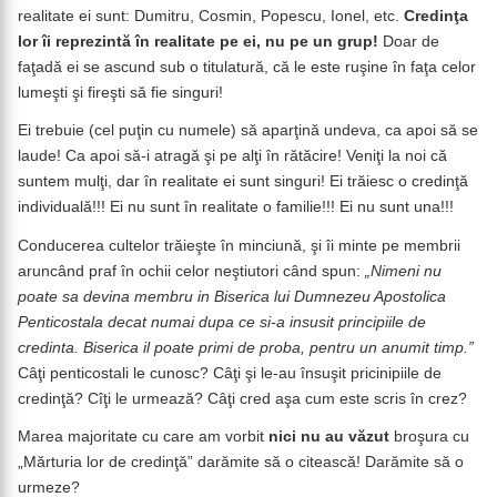
realitate ei sunt: Dumitru, Cosmin, Popescu, Ionel, etc.
Credinţa
lor îi reprezintă în realitate pe ei, nu pe un grup!
Doar de
faţadă ei se ascund sub o titulatură, că le este ruşine în faţa celor
lumeşti şi fireşti să fie singuri!
Ei trebuie (cel puţin cu numele) să aparţină undeva, ca apoi să se
laude! Ca apoi să-i atragă şi pe alţi în rătăcire! Veniţi la noi că
suntem mulţi, dar în realitate ei sunt singuri! Ei trăiesc o credinţă
individuală!!! Ei nu sunt în realitate o familie!!! Ei nu sunt una!!!
Conducerea cultelor trăieşte în minciună, şi îi minte pe membrii
aruncând praf în ochii celor neştiutori când spun:
„Nimeni nu
poate sa devina membru in Biserica lui Dumnezeu Apostolica
Penticostala decat numai dupa ce si-a insusit principiile de
credinta. Biserica il poate primi de proba, pentru un anumit timp.”
Câţi penticostali le cunosc? Câţi şi le-au însuşit pricinipiile de
credinţă? Cîţi le urmează? Câţi cred aşa cum este scris în crez?
Marea majoritate cu care am vorbit
nici nu au văzut
broşura cu
„Mărturia lor de credinţă” darămite să o citească! Darămite să o
urmeze?