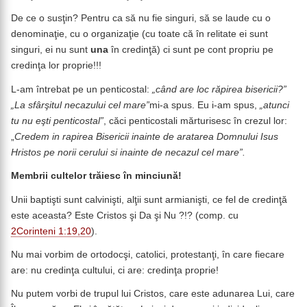
De ce o susţin? Pentru ca să nu fie singuri, să se laude cu o
denominaţie, cu o organizaţie (cu toate că în relitate ei sunt
singuri, ei nu sunt
una
în credinţă) ci sunt pe cont propriu pe
credinţa lor proprie!!!
L-am întrebat pe un penticostal:
„când are loc răpirea bisericii?”
„La sfârşitul necazului cel mare”
mi-a spus. Eu i-am spus,
„atunci
tu nu eşti penticostal”
, căci penticostali mărturisesc în crezul lor:
„
Credem in rapirea Bisericii inainte de aratarea Domnului Isus
Hristos pe norii cerului si inainte de necazul cel mare”.
Membrii cultelor trăiesc în minciună!
Unii baptişti sunt calvinişti, alţii sunt armianişti, ce fel de credinţă
este aceasta? Este Cristos şi Da şi Nu ?!? (comp. cu
2Corinteni 1:19,20
).
Nu mai vorbim de ortodocşi, catolici, protestanţi, în care fiecare
are: nu credinţa cultului, ci are: credinţa proprie!
Nu putem vorbi de trupul lui Cristos, care este adunarea Lui, care