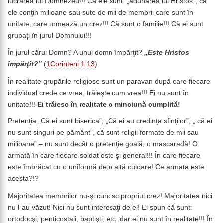
lucrarea lui Dumnezeu!!! Că ele sunt: „adunarea lui Hristos”, că
ele conţin milioane sau sute de mii de membrii care sunt în
unitate, care urmează un crez!!! Că sunt o familie!!! Că ei sunt
grupaţi în jurul Domnului!!!
În jurul cărui Domn? A unui domn împărţit?
„Este Hristos
împărţit?”
(
1Corinteni 1:13
).
În realitate grupările religiose sunt un paravan după care fiecare
individual crede ce vrea, trăieşte cum vrea!!! Ei nu sunt în
unitate!!!
Ei trăiesc în realitate o minciună cumplită!
Pretenţia „Că ei sunt biserica”, „Că ei au credinţa sfinţilor”, „ că ei
nu sunt singuri pe pământ”, că sunt religii formate de mii sau
milioane” – nu sunt decât o pretenţie goală, o mascaradă! O
armată în care fiecare soldat este şi general!!! În care fiecare
este îmbrăcat cu o uniformă de o altă culoare! Ce armata este
acesta?!?
Majoritatea membrilor nu-şi cunosc propriul crez! Majoritatea nici
nu l-au văzut! Nici nu sunt interesaţi de el! Ei spun că sunt:
ortodocşi, penticostali, baptişti, etc. dar ei nu sunt în realitate!!! În