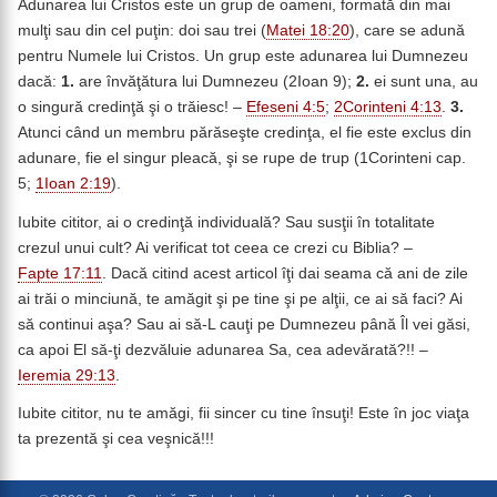
Adunarea lui Cristos este un grup de oameni, formată din mai
mulţi sau din cel puţin: doi sau trei (
Matei 18:20
), care se adună
pentru Numele lui Cristos. Un grup este adunarea lui Dumnezeu
dacă:
1.
are învăţătura lui Dumnezeu (2Ioan 9);
2.
ei sunt una, au
o singură credinţă şi o trăiesc! –
Efeseni 4:5
;
2Corinteni 4:13
.
3.
Atunci când un membru părăseşte credinţa, el fie este exclus din
adunare, fie el singur pleacă, şi se rupe de trup (1Corinteni cap.
5;
1Ioan 2:19
).
Iubite cititor, ai o credinţă individuală? Sau susţii în totalitate
crezul unui cult? Ai verificat tot ceea ce crezi cu Biblia? –
Fapte 17:11
. Dacă citind acest articol îţi dai seama că ani de zile
ai trăi o minciună, te amăgit şi pe tine şi pe alţii, ce ai să faci? Ai
să continui aşa? Sau ai să-L cauţi pe Dumnezeu până Îl vei găsi,
ca apoi El să-ţi dezvăluie adunarea Sa, cea adevărată?!! –
Ieremia 29:13
.
Iubite cititor, nu te amăgi, fii sincer cu tine însuţi! Este în joc viaţa
ta prezentă şi cea veşnică!!!