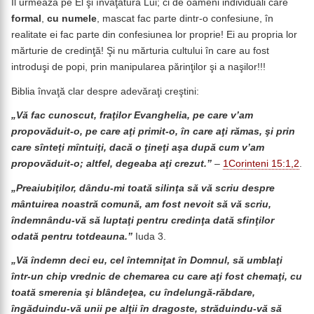
Îl urmează pe El şi învăţătura Lui; ci de oameni individuali care
formal
,
cu numele
, mascat fac parte dintr-o confesiune, în
realitate ei fac parte din confesiunea lor proprie! Ei au propria lor
mărturie de credinţă! Şi nu mărturia cultului în care au fost
introduşi de popi, prin manipularea părinţilor şi a naşilor!!!
Biblia învaţă clar despre adevăraţi creştini:
„Vă fac cunoscut, fraţilor Evanghelia, pe care v’am
propovăduit-o, pe care aţi primit-o, în care aţi rămas, şi prin
care sînteţi mîntuiţi, dacă o ţineţi aşa după cum v’am
propovăduit-o; altfel, degeaba aţi crezut.”
–
1Corinteni 15:1,2
.
„Preaiubiţilor, dându-mi toată silinţa să vă scriu despre
mântuirea noastră comună, am fost nevoit să vă scriu,
îndemnându-vă să luptaţi pentru credinţa dată sfinţilor
odată pentru totdeauna.”
Iuda 3.
„Vă îndemn deci eu, cel întemniţat în Domnul, să umblaţi
într-un chip vrednic de chemarea cu care aţi fost chemaţi, cu
toată smerenia şi blândeţea, cu îndelungă-răbdare,
îngăduindu-vă unii pe alţii în dragoste, străduindu-vă să