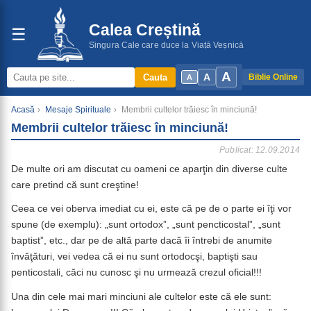
Calea Creștină
☰
Singura Cale care duce la Viață Veșnică
A
A
Cauta
Biblie Online
A
Acasă
›
Mesaje Spirituale
›
Membrii cultelor trăiesc în minciună!
Membrii cultelor trăiesc în minciună!
Publicat: 12.09.2014
De multe ori am discutat cu oameni ce aparţin din diverse culte
care pretind că sunt creştine!
Ceea ce vei oberva imediat cu ei, este că pe de o parte ei îţi vor
spune (de exemplu): „sunt ortodox”, „sunt pencticostal”, „sunt
baptist”, etc., dar pe de altă parte dacă îi întrebi de anumite
învăţături, vei vedea că ei nu sunt ortodocşi, baptişti sau
penticostali, căci nu cunosc şi nu urmează crezul oficial!!!
Una din cele mai mari minciuni ale cultelor este că ele sunt: