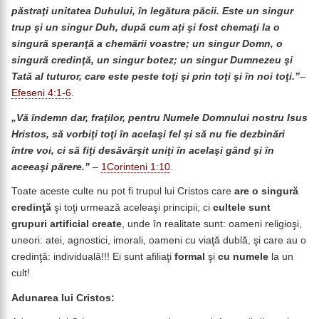
păstraţi unitatea Duhului, în legătura păcii. Este un singur
trup şi un singur Duh, după cum aţi şi fost chemaţi la o
singură speranţă a chemării voastre; un singur Domn, o
singură credinţă, un singur botez; un singur Dumnezeu şi
Tată al tuturor, care este peste toţi şi prin toţi şi în noi toţi.”
–
Efeseni 4:1-6
.
„Vă îndemn dar, fraţilor, pentru Numele Domnului nostru Isus
Hristos, să vorbiţi toţi în acelaşi fel şi să nu fie dezbinări
între voi, ci să fiţi desăvârşit uniţi în acelaşi gând şi în
aceeaşi părere.”
–
1Corinteni 1:10
.
Toate aceste culte nu pot fi trupul lui Cristos care
are o singură
credinţă
şi toţi urmează aceleaşi principii; ci
cultele sunt
grupuri artificial create
, unde în realitate sunt: oameni religioşi,
uneori: atei, agnostici, imorali, oameni cu viaţă dublă, şi care au o
credinţă: individuală!!! Ei sunt afiliaţi
formal
şi
cu numele
la un
cult!
Adunarea lui Cristos: