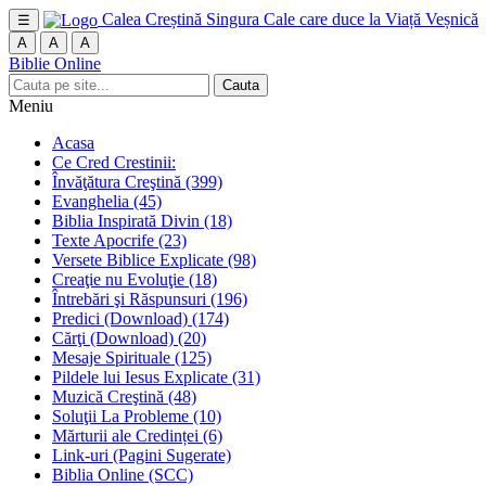
Calea Creștină
Singura Cale care duce la Viață Veșnică
☰
A
A
A
Biblie Online
Cauta
Meniu
Acasa
Ce Cred Crestinii:
Învăţătura Creştină
(399)
Evanghelia
(45)
Biblia Inspirată Divin
(18)
Texte Apocrife
(23)
Versete Biblice Explicate
(98)
Creaţie nu Evoluţie
(18)
Întrebări şi Răspunsuri
(196)
Predici (Download)
(174)
Cărţi (Download)
(20)
Mesaje Spirituale
(125)
Pildele lui Iesus Explicate
(31)
Muzică Creştină
(48)
Soluţii La Probleme
(10)
Mărturii ale Credinței
(6)
Link-uri (Pagini Sugerate)
Biblia Online (SCC)