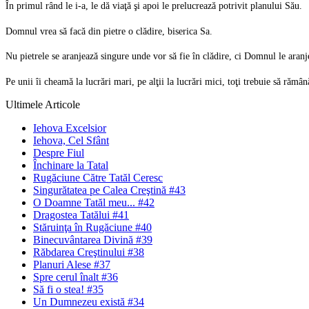
În primul rând le i-a, le dă viaţă şi apoi le prelucrează potrivit planului Său.
Domnul vrea să facă din pietre o clădire, biserica Sa.
Nu pietrele se aranjează singure unde vor să fie în clădire, ci Domnul le aranj
Pe unii îi cheamă la lucrări mari, pe alţii la lucrări mici, toţi trebuie să ră
Ultimele Articole
Iehova Excelsior
Iehova, Cel Sfânt
Despre Fiul
Închinare la Tatal
Rugăciune Către Tatăl Ceresc
Singurătatea pe Calea Creştină #43
O Doamne Tatăl meu... #42
Dragostea Tatălui #41
Stăruinţa în Rugăciune #40
Binecuvântarea Divină #39
Răbdarea Creştinului #38
Planuri Alese #37
Spre cerul înalt #36
Să fi o stea! #35
Un Dumnezeu există #34