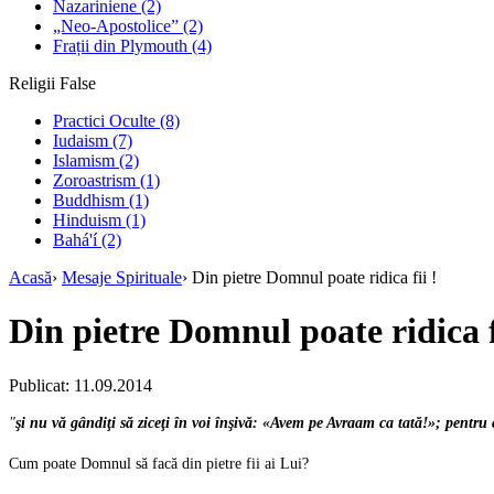
Nazariniene
(2)
„Neo-Apostolice”
(2)
Frații din Plymouth
(4)
Religii False
Practici Oculte
(8)
Iudaism
(7)
Islamism
(2)
Zoroastrism
(1)
Buddhism
(1)
Hinduism
(1)
Bahá'í
(2)
Acasă
›
Mesaje Spirituale
›
Din pietre Domnul poate ridica fii !
Din pietre Domnul poate ridica f
Publicat: 11.09.2014
"
şi nu vă gândiţi să ziceţi în voi înşivă: «Avem pe Avraam ca tată!»; pentru
Cum poate Domnul să facă din pietre fii ai Lui?