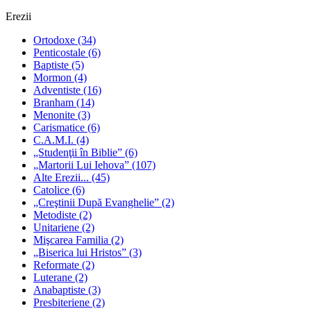
Erezii
Ortodoxe
(34)
Penticostale
(6)
Baptiste
(5)
Mormon
(4)
Adventiste
(16)
Branham
(14)
Menonite
(3)
Carismatice
(6)
C.A.M.I.
(4)
„Studenţii în Biblie”
(6)
„Martorii Lui Iehova”
(107)
Alte Erezii...
(45)
Catolice
(6)
„Creştinii După Evanghelie”
(2)
Metodiste
(2)
Unitariene
(2)
Mişcarea Familia
(2)
„Biserica lui Hristos”
(3)
Reformate
(2)
Luterane
(2)
Anabaptiste
(3)
Presbiteriene
(2)