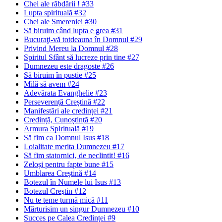
Chei ale răbdării ! #33
Lupta spirituală #32
Chei ale Smereniei #30
Să biruim când lupta e grea #31
Bucuraţi-vă totdeauna în Domnul #29
Privind Mereu la Domnul #28
Spiritul Sfânt să lucreze prin tine #27
Dumnezeu este dragoste #26
Să biruim în pustie #25
Milă să avem #24
Adevărata Evanghelie #23
Perseverență Creștină #22
Manifestări ale credinței #21
Credință, Cunoștință #20
Armura Spirituală #19
Să fim ca Domnul Isus #18
Loialitate merita Dumnezeu #17
Să fim statornici‚ de neclintit! #16
Zeloşi pentru fapte bune #15
Umblarea Creştină #14
Botezul în Numele lui Isus #13
Botezul Creştin #12
Nu te teme turmă mică #11
Mărturisim un singur Dumnezeu #10
Succes pe Calea Credinței #9