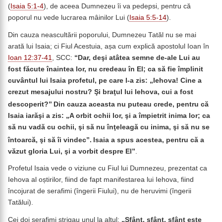
(
Isaia 5:1-4
), de aceea Dumnezeu îi va pedepsi, pentru că
poporul nu vede lucrarea mâinilor Lui (
Isaia 5:5-14
).
Din cauza neascultării poporului, Dumnezeu Tatăl nu se mai
arată lui Isaia; ci Fiul Acestuia, așa cum explică apostolul Ioan în
Ioan 12:37-41
, SCC:
“
Dar, deşi atâtea semne de-ale Lui au
fost făcute înaintea lor, nu credeau în El; ca să fie împlinit
cuvântul lui Isaia profetul, pe care l-a zis: „Iehova! Cine a
crezut mesajului nostru? Şi braţul lui Iehova, cui a fost
descoperit?”
Din cauza aceasta nu puteau crede, pentru că
Isaia iarăşi a zis: „A orbit ochii lor, şi a împietrit inima lor; ca
să nu vadă cu ochii, şi să nu înţeleagă cu inima, şi să nu se
întoarcă, şi să îi vindec”.
Isaia a spus acestea, pentru că a
văzut gloria Lui, şi a vorbit despre El”
.
Profetul Isaia vede o viziune cu Fiul lui Dumnezeu, prezentat ca
Iehova al oștirilor, fiind de fapt manifestarea lui Iehova, fiind
încojurat de serafimi (îngerii Fiului), nu de heruvimi (îngerii
Tatălui).
Cei doi serafimi strigau unul la altul:
„Sfânt, sfânt, sfânt este