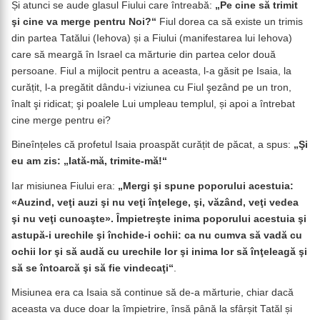
Și atunci se aude glasul Fiului care întreabă:
„Pe cine să trimit
şi cine va merge pentru Noi?“
Fiul dorea ca să existe un trimis
din partea Tatălui (Iehova) și a Fiului (manifestarea lui Iehova)
care să meargă în Israel ca mărturie din partea celor două
persoane. Fiul a mijlocit pentru a aceasta, l-a găsit pe Isaia, la
curățit, l-a pregătit dându-i viziunea cu Fiul şezând pe un tron,
înalt şi ridicat; şi poalele Lui umpleau templul, și apoi a întrebat
cine merge pentru ei?
Bineînțeles că profetul Isaia proaspăt curățit de păcat, a spus:
„Şi
eu am zis: „Iată-mă, trimite-mă!“
Iar misiunea Fiului era:
„Mergi şi spune poporului acestuia:
«Auzind, veţi auzi şi nu veţi înţelege, şi, văzând, veţi vedea
şi nu veţi cunoaşte». Împietreşte inima poporului acestuia şi
astupă-i urechile şi închide-i ochii: ca nu cumva să vadă cu
ochii lor şi să audă cu urechile lor şi inima lor să înţeleagă şi
să se întoarcă şi să fie vindecaţi“
.
Misiunea era ca Isaia să continue să de-a mărturie, chiar dacă
aceasta va duce doar la împietrire, însă până la sfârșit Tatăl și