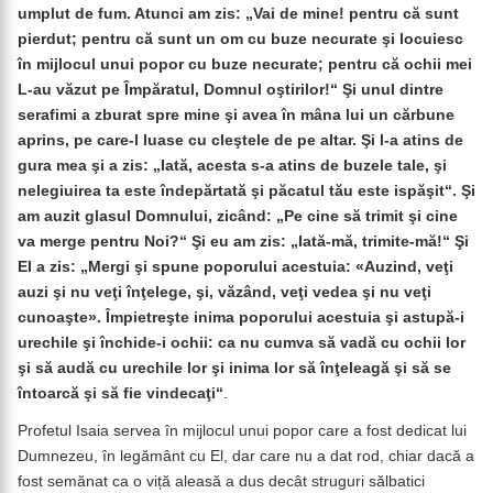
umplut de fum. Atunci am zis: „Vai de mine! pentru că sunt
pierdut; pentru că sunt un om cu buze necurate şi locuiesc
în mijlocul unui popor cu buze necurate; pentru că ochii mei
L-au văzut pe Împăratul, Domnul oştirilor!“ Şi unul dintre
serafimi a zburat spre mine şi avea în mâna lui un cărbune
aprins, pe care-l luase cu cleştele de pe altar. Şi l-a atins de
gura mea şi a zis: „Iată, acesta s-a atins de buzele tale, şi
nelegiuirea ta este îndepărtată şi păcatul tău este ispăşit“. Şi
am auzit glasul Domnului, zicând: „Pe cine să trimit şi cine
va merge pentru Noi?“ Şi eu am zis: „Iată-mă, trimite-mă!“ Şi
El a zis: „Mergi şi spune poporului acestuia: «Auzind, veţi
auzi şi nu veţi înţelege, şi, văzând, veţi vedea şi nu veţi
cunoaşte». Împietreşte inima poporului acestuia şi astupă-i
urechile şi închide-i ochii: ca nu cumva să vadă cu ochii lor
şi să audă cu urechile lor şi inima lor să înţeleagă şi să se
întoarcă şi să fie vindecaţi“
.
Profetul Isaia servea în mijlocul unui popor care a fost dedicat lui
Dumnezeu, în legământ cu El, dar care nu a dat rod, chiar dacă a
fost semănat ca o viță aleasă a dus decât struguri sălbatici