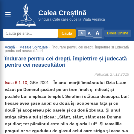
Calea Creștină
☰
Singura Cale care duce la Viață Veșnică
A
A
Cauta
Biblie Online
A
Acasă
›
Mesaje Spirituale
›
Îndurare pentru cei drepți, împietrire și judecată
pentru cei neascultători
Îndurare pentru cei drepți, împietrire și judecată
pentru cei neascultători
Publicat: 27.12.2019
Isaia 6:1-10
, GBV 2001:
“În anul morţii împăratului Ozia L-am
văzut pe Domnul şezând pe un tron, înalt şi ridicat; şi
poalele Lui umpleau templul. Serafimii stăteau deasupra Lui;
fiecare avea şase aripi: cu două îşi acopereau faţa şi cu
două îşi acopereau picioarele şi cu două zburau. Şi unul
striga către altul şi zicea: „Sfânt, sfânt, sfânt este Domnul
oştirilor; tot pământul este plin de gloria Lui“. Şi temeliile
pragurilor se zguduiau de glasul celui care striga şi casa s-a