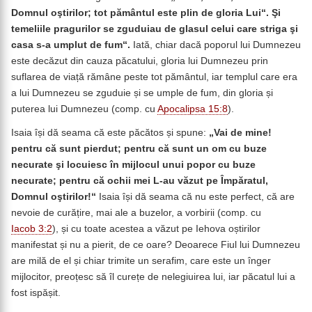
Domnul oştirilor; tot pământul este plin de gloria Lui“. Şi
temeliile pragurilor se zguduiau de glasul celui care striga şi
casa s-a umplut de fum“.
Iată, chiar dacă poporul lui Dumnezeu
este decăzut din cauza păcatului, gloria lui Dumnezeu prin
suflarea de viață rămâne peste tot pământul, iar templul care era
a lui Dumnezeu se zguduie și se umple de fum, din gloria și
puterea lui Dumnezeu (comp. cu
Apocalipsa 15:8
).
Isaia își dă seama că este păcătos și spune:
„Vai de mine!
pentru că sunt pierdut; pentru că sunt un om cu buze
necurate şi locuiesc în mijlocul unui popor cu buze
necurate; pentru că ochii mei L-au văzut pe Împăratul,
Domnul oştirilor!“
Isaia își dă seama că nu este perfect, că are
nevoie de curățire, mai ale a buzelor, a vorbirii (comp. cu
Iacob 3:2
), și cu toate acestea a văzut pe Iehova oștirilor
manifestat și nu a pierit, de ce oare? Deoarece Fiul lui Dumnezeu
are milă de el și chiar trimite un serafim, care este un înger
mijlocitor, preoțesc să îl curețe de nelegiuirea lui, iar păcatul lui a
fost ispășit.