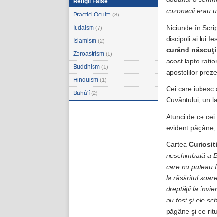
Religii False
cozonacii erau u
Practici Oculte
(8)
Niciunde în Scrip
Iudaism
(7)
discipoli ai lui 
Islamism
(2)
curând născuţi, 
Zoroastrism
(1)
acest lapte rațio
Buddhism
(1)
apostolilor preze
Hinduism
(1)
Cei care iubesc 
Bahá'í
(2)
Cuvântului, un 
Atunci de ce cei 
evident păgâne, î
Cartea
Curiosit
neschimbată a Bi
care nu puteau f
la răsăritul soare
dreptăţii la înv
au fost şi ele s
păgâne şi de ritu