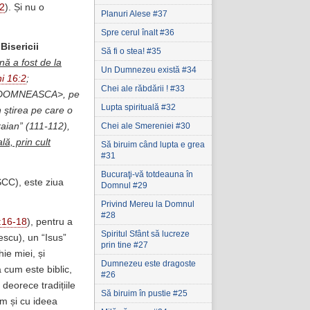
-2
). Și nu o
Planuri Alese #37
Spre cerul înalt #36
 Bisericii
Să fi o stea! #35
nă a fost de la
Un Dumnezeu există #34
i 16:2
;
Chei ale răbdării ! #33
UA DOMNEASCA>, pe
Lupta spirituală #32
n ştirea pe care o
Chei ale Smereniei #30
raian” (111-112),
ă, prin cult
Să biruim când lupta e grea
#31
Bucuraţi-vă totdeauna în
SCC), este ziua
Domnul #29
Privind Mereu la Domnul
#28
:16-18
), pentru a
Spiritul Sfânt să lucreze
lescu), un “Isus”
prin tine #27
hie miei, și
Dumnezeu este dragoste
 cum este biblic,
#26
 deorece tradițiile
Să biruim în pustie #25
sm și cu ideea