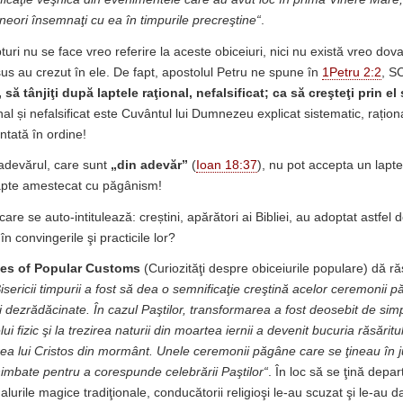
neori însemnaţi cu ea în timpurile precreştine“
.
turi nu se face vreo referire la aceste obiceiuri, nici nu există vreo dov
Iesus au crezut în ele. De fapt, apostolul Petru ne spune în
1Petru 2:2
, S
să tânjiţi după laptele raţional, nefalsificat; ca să creşteţi prin el
nal și nefalsificat este Cuvântul lui Dumnezeu explicat sistematic, rațion
ntată în ordine!
adevărul, care sunt
„din adevăr”
(
Ioan 18:37
), nu pot accepta un lapte 
lapte amestecat cu păgânism!
care se auto-intitulează: creștini, apărători ai Bibliei, au adoptat astfel 
n convingerile şi practicile lor?
ies of Popular Customs
(Curiozităţi despre obiceiurile populare) dă r
sericii timpurii a fost să dea o semnificaţie creştină acelor ceremonii 
i dezrădăcinate. În cazul Paştilor, transformarea a fost deosebit de simp
lui fizic şi la trezirea naturii din moartea iernii a devenit bucuria răsăritu
ierea lui Cristos din mormânt. Unele ceremonii păgâne care se ţineau în j
chimbate pentru a corespunde celebrării Paştilor“
. În loc să se ţină depar
alurile magice tradiţionale, conducătorii religioşi le-au scuzat şi le-au d