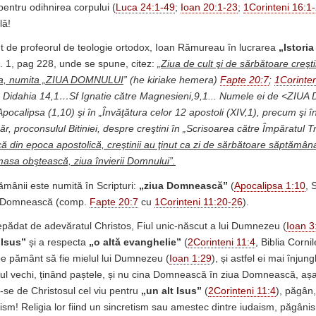
pentru odihnirea corpului (
Luca 24:1-49
;
Ioan 20:1-23
;
1Corinteni 16:1
lă!
t de profeorul de teologie ortodox, Ioan Rămureau în lucrarea
„Istoria
l. 1, pag 228, unde se spune, citez:
„
Ziua de cult şi de sărbătoare creşti
ca, numita „ZIUA DOMNULUI
” (he kiriake hemera)
Fapte 20:7
;
1Corinten
; Didahia 14,1…Sf Ignatie către Magnesieni,9,1... Numele ei de <ZI
pocalipsa (1,10) şi în „Învăţătura celor 12 apostoli (XIV,1), precum şi î
ăr, proconsulul Bitiniei, despre creştini în „Scrisoarea către Împăratul T
ă din epoca apostolică, creştinii au ţinut ca zi de sărbătoare săptămânal
 masa obştească, ziua învierii Domnului”.
ămânii este numită în Scripturi:
„ziua Domnească”
(
Apocalipsa 1:10
, 
a Domnească (comp.
Fapte 20:7
cu
1Corinteni 11:20-26
).
lepădat de adevăratul Christos, Fiul unic-născut a lui Dumnezeu (
Ioan 3
 Isus”
și a respecta
„o altă evanghelie”
(
2Corinteni 11:4
, Biblia Corni
pe pământ să fie mielul lui Dumnezeu (
Ioan 1:29
), și astfel ei mai înjung
lul vechi, ținând paștele, și nu cina Domnească în ziua Domnească, așa
-se de Christosul cel viu pentru
„un alt Isus”
(
2Corinteni 11:4
), păgân,
nism! Religia lor fiind un sincretism sau amestec dintre iudaism, păgâni