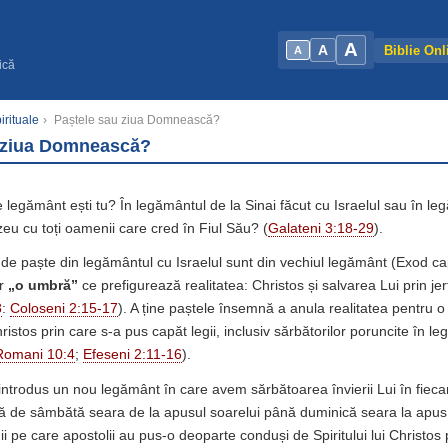
A
A
Biblie Onl
A
ică
rituale
›
Paștele sau ziua Domnească?
 ziua Domnească?
 ce legământ ești tu? În legământul de la Sinai făcut cu Israelul sau în l
u cu toți oamenii care cred în Fiul Său? (
Galateni 3:18-29
).
l de paște din legământul cu Israelul sunt din vechiul legământ (Exod ca
ar
„o umbră”
ce prefigurează realitatea: Christos și salvarea Lui prin jer
8
:
Coloseni 2:15-17
). A ține paștele însemnă a anula realitatea pentru
hristos prin care s-a pus capăt legii, inclusiv sărbătorilor poruncite în leg
Romani 10:4
;
Efeseni 2:11-16
).
ntrodus un nou legământ în care avem sărbătoarea învierii Lui în fiecare
ă de sâmbătă seara de la apusul soarelui până duminică seara la apus,
i pe care apostolii au pus-o deoparte conduși de Spiritului lui Christos 