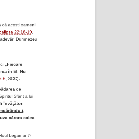
 că acești oamenii
calipsa 22:18-19
,
 în adevăr, Dumnezeu
ăci
„
Fiecare
rea în El. Nu
5-6
, SCC)
.
epădarea de
iritul Sfânt a lui
i învăţători
umpărându-i,
cauza cărora calea
u Noul Legământ?