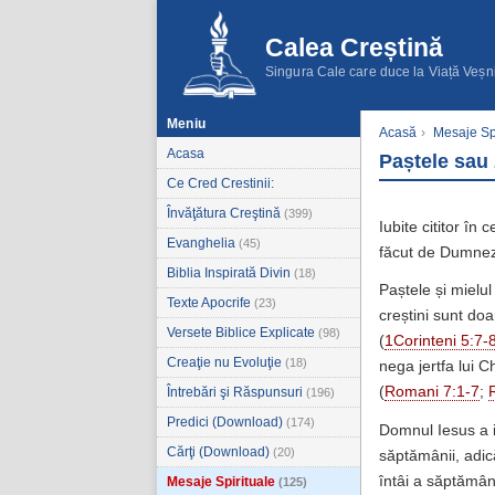
Calea Creștină
Singura Cale care duce la Viață Veșn
Meniu
Acasă
›
Mesaje Spi
Acasa
Paștele sau
Ce Cred Crestinii:
Învăţătura Creştină
(399)
Iubite cititor în
Evanghelia
(45)
făcut de Dumneze
Biblia Inspirată Divin
(18)
Paștele și mielu
Texte Apocrife
(23)
creștini sunt do
Versete Biblice Explicate
(98)
(
1Corinteni 5:7-
Creaţie nu Evoluţie
(18)
nega jertfa lui C
(
Romani 7:1-7
;
Întrebări şi Răspunsuri
(196)
Predici (Download)
(174)
Domnul Iesus a i
Cărţi (Download)
(20)
săptămânii, adic
întâi a săptămâni
Mesaje Spirituale
(125)