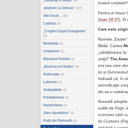
„Studenţii în Biblie”
(6)
învierii creștine!!
„Martorii Lui Iehova”
(107)
Pentru ei Iesus C
Alte Erezii...
(45)
(
Ioan 18:37
), El
Catolice
(6)
Care este origin
„Creştinii După Evanghelie”
(2)
Numele „Easter“,
Metodiste
(2)
Biblie. Cartea
Me
Unitariene
(2)
„sărbătoarea îşi
zeiţă?
The Amer
Mişcarea Familia
(2)
era cea care desc
„Biserica lui Hristos”
(3)
lui şi Dumnezeul
Reformate
(2)
îndoială că, în z
Luterane
(2)
semnificaţie creş
Anabaptiste
(3)
din ea o celebrar
Presbiteriene
(2)
Această adoptare
Nazariniene
(2)
ouăle de Paşti, i
„Neo-Apostolice”
(2)
cozonaci calzi c
Frații din Plymouth
(4)
Its Customs
(Paşt
dobândi o semnif