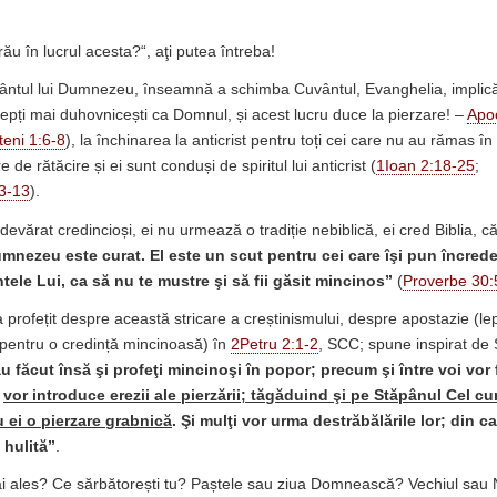
ău în lucrul acesta?“, aţi putea întreba!
ântul lui Dumnezeu, înseamnă a schimba Cuvântul, Evanghelia, implică
epți mai duhovnicești ca Domnul, și acest lucru duce la pierzare! –
Apo
teni 1:6-8
), la închinarea la anticrist pentru toți cei care nu au rămas
re de rătăcire și ei sunt conduși de spiritul lui anticrist (
1Ioan 2:18-25
;
:3-13
).
evărat credincioși, ei nu urmează o tradiție nebiblică, ei cred Biblia, c
umnezeu este curat. El este un scut pentru cei care îşi pun încrede
tele Lui, ca să nu te mustre şi să fii găsit mincinos
”
(
Proverbe 30:
a profețit despre această stricare a creștinismului, despre apostazie (l
r pentru o credință mincinoasă) în
2Petru 2:1-2
, SCC; spune inspirat de Sp
u făcut însă şi profeţi mincinoşi în popor; precum şi între voi vor f
e
vor introduce erezii ale pierzării; tăgăduind şi pe Stăpânul Cel c
 ei o pierzare grabnică
. Şi mulţi vor urma destrăbălările lor; din 
 hulită”
.
ce ai ales? Ce sărbătorești tu? Paștele sau ziua Domnească? Vechiul sa