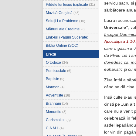
servicu sacru și 
Pildele lui Iesus Explicate
(31)
sărbătoare anua
Muzică Creştină
(48)
Lucru recunoscu
Soluţii La Probleme
(10)
Universale”
, vo
Mărturii ale Credinței
(6)
început Dumini
Link-uri (Pagini Sugerate)
Apocalipsa 1:10
Biblia Online (SCC)
care o găsim in A
Erezii
da Pliniu cel Tân
dovedesc că, înc
Ortodoxe
(34)
euharistic şi cu
Penticostale
(6)
Baptiste
(5)
Ziua întâi a săpt
când se dă cin
Mormon
(4)
Adventiste
(16)
Însă culte s-au 
Branham
(14)
cinsti pe
„un alt
care nu a venit 
Menonite
(3)
celebrează în fe
Carismatice
(6)
astfel lepădându
C.A.M.I.
(4)
lor vin din păgâ