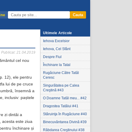
ine
Cauta
Ultimele Articole
Iehova Excelsior
Iehova, Cel Sfânt
Publicat: 21.04.2019
Despre Fiul
egământul cel nou
Închinare la Tatal
Rugăciune Către Tatăl
p. 12), ele pentru
Ceresc
tfa lui de pe cruce
Singurătatea pe Calea
Creştină #43
 o umbră, însemnă a
e, inclusiv: paștele
O Doamne Tatăl meu... #42
Dragostea Tatălui #41
Stăruinţa în Rugăciune #40
 zi dintâi a
 acesta este ziua
Binecuvântarea Divină #39
pentru închinare și
Răbdarea Creştinului #38