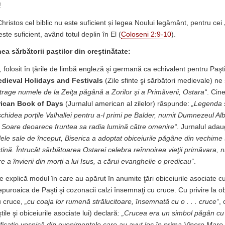
!
hristos cel biblic nu este suficient și legea Noului legământ, pentru cei
 este suficient, având totul deplin în El (
Coloseni 2:9-10
).
ea sărbătorii paştilor din creștinătate:
 folosit în ţările de limbă engleză şi germană ca echivalent pentru Paşt
dieval Holidays and Festivals
(Zile sfinte şi sărbători medievale) n
 trage numele de la Zeiţa păgână a Zorilor şi a Primăverii, Ostara“
. Cin
ican Book of Days
(Jurnalul american al zilelor) răspunde:
„Legenda 
hidea porţile Valhallei pentru a-l primi pe Balder, numit Dumnezeul Alb d
 Soare deoarece fruntea sa radia lumină către omenire“
. Jurnalul ada
ilele sale de început, Biserica a adoptat obiceiurile păgâne din vechime 
tină. Întrucât sărbătoarea Ostarei celebra reînnoirea vieţii primăvara, n
e a învierii din morţi a lui Isus, a cărui evanghelie o predicau“
.
 explică modul în care au apărut în anumite ţări obiceiurile asociate cu 
epuroaica de Paşti şi cozonacii calzi însemnaţi cu cruce. Cu privire la o
u cruce,
„cu coaja lor rumenă strălucitoare, însemnată cu o . . . cruce“
,
ile şi obiceiurile asociate lui) declară:
„Crucea era un simbol păgân cu 
icaţie veşnică din evenimentele care au avut loc în prima Vinere Mare, 