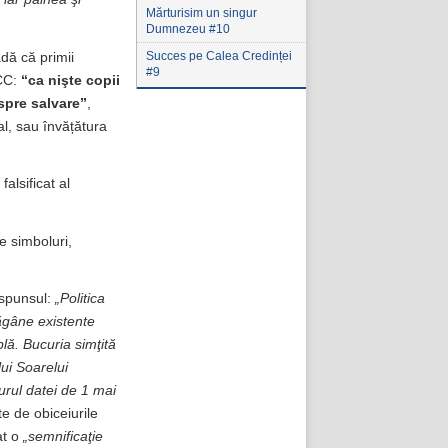
Mărturisim un singur
Dumnezeu #10
Succes pe Calea Credinței
adă că primii
#9
CC:
“
ca nişte copii
 spre salvare”
,
al, sau învățătura
falsificat al
de simboluri,
ăspunsul:
„Politica
păgâne existente
lă. Bucuria simţită
lui Soarelui
urul datei de 1 mai
te de obiceiurile
at o
„semnificaţie