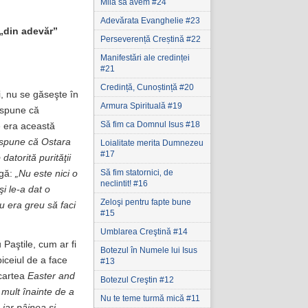
Milă să avem #24
Adevărata Evanghelie #23
„din adevăr”
Perseverență Creștină #22
Manifestări ale credinței
#21
Credință, Cunoștință #20
i, nu se găseşte în
Armura Spirituală #19
e spune că
Să fim ca Domnul Isus #18
e era această
spune că Ostara
Loialitate merita Dumnezeu
#17
atorită purităţii
Să fim statornici‚ de
ugă:
„Nu este nici o
neclintit! #16
şi le-a dat o
Zeloşi pentru fapte bune
u era greu să faci
#15
Umblarea Creştină #14
Paştile, cum ar fi
Botezul în Numele lui Isus
biceiul de a face
#13
 cartea
Easter and
Botezul Creştin #12
mult înainte de a
Nu te teme turmă mică #11
iar pâinea şi