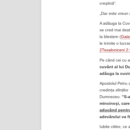
creştină“
.
„Dar este vreun r
A adăuga la Cuv
se cred mai deșt
la blestem (
Gala
le trimite o lucra
2Tesaloniceni 2
Pe când cei cu ad
cuvânt al lui D
adăuga la cuvin
Apostolul Petru 
credința sfințilo
Dumnezeu:
“
S-a
mincinoşi, car
aducând pentru
adevărului va fi
Iubite cititor, 