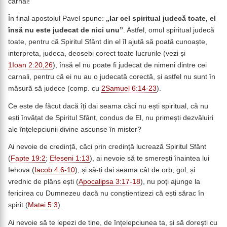
carnal!
În final apostolul Pavel spune:
„Iar cel spiritual judecă toate, el
însă nu este judecat de nici unu”
. Astfel, omul spiritual judecă
toate, pentru că Spiritul Sfânt din el îl ajută să poată cunoaște,
interpreta, judeca, deosebi corect toate lucrurile (vezi și
1Ioan 2:20,26
), însă el nu poate fi judecat de nimeni dintre cei
carnali, pentru că ei nu au o judecată corectă, și astfel nu sunt în
măsură să judece (comp. cu
2Samuel 6:14-23
).
Ce este de făcut dacă îți dai seama căci nu ești spiritual, că nu
ești învățat de Spiritul Sfânt, condus de El, nu primești dezvăluiri
ale înțelepciunii divine ascunse în mister?
Ai nevoie de credință, căci prin credință lucrează Spiritul Sfânt
(
Fapte 19:2
;
Efeseni 1:13
), ai nevoie să te smerești înaintea lui
Iehova (
Iacob 4:6-10
), și să-ți dai seama cât de orb, gol, și
vrednic de plâns ești (
Apocalipsa 3:17-18
), nu poți ajunge la
fericirea cu Dumnezeu dacă nu conștientizezi că ești sărac în
spirit (
Matei 5:3
).
Ai nevoie să te lepezi de tine, de înțelepciunea ta, și să dorești cu