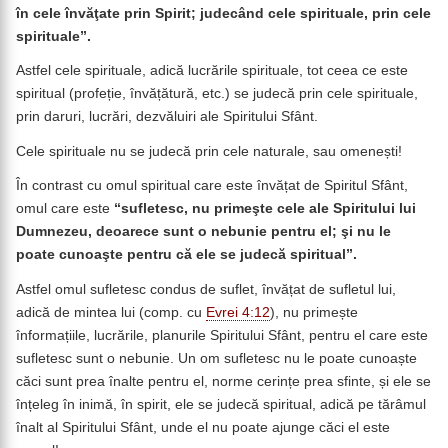
în cele învăţate prin Spirit; judecând cele spirituale, prin cele
spirituale”.
Astfel cele spirituale, adică lucrările spirituale, tot ceea ce este
spiritual (profeție, învățătură, etc.) se judecă prin cele spirituale,
prin daruri, lucrări, dezvăluiri ale Spiritului Sfânt.
Cele spirituale nu se judecă prin cele naturale, sau omenești!
În contrast cu omul spiritual care este învățat de Spiritul Sfânt,
omul care este
“
sufletesc, nu primeşte cele ale Spiritului lui
Dumnezeu, deoarece sunt o nebunie pentru el; şi nu le
poate cunoaşte pentru că ele se judecă spiritual”.
Astfel omul sufletesc condus de suflet, învățat de sufletul lui,
adică de mintea lui (comp. cu
Evrei 4:12
), nu primește
înformațiile, lucrările, planurile Spiritului Sfânt, pentru el care este
sufletesc sunt o nebunie. Un om sufletesc nu le poate cunoaște
căci sunt prea înalte pentru el, norme cerințe prea sfinte, și ele se
înțeleg în inimă, în spirit, ele se judecă spiritual, adică pe tărâmul
înalt al Spiritului Sfânt, unde el nu poate ajunge căci el este