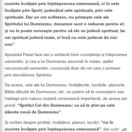
cuvinte învăţate prin înţelepciunea omenească, ci în cele
învăţate prin Spirit; judecând cele spirituale, prin cele
spirituale. Dar un om sufletesc, nu primeşte cele ale
Spiritului lui Dumnezeu, deoarece sunt o nebunie pentru el;
şi nu le poate cunoaşte pentru că ele se judecă spiritual. Iar
cel spiritual judecă toate, el însă nu este judecat de nici
unu”
.
Apostolul Pavel face aici o antiteză între cunoștiința și înlepciunea
oamenilor, și cea a lui Dumnezeu ascunsă în mister, astfel
necunoscută oamenilor, cunoscută doar de cei care o primesc
prin dezvăluirea Spiritului.
De aceea, cele ale lui Dumnezeu, învățăturile, lucrările, planurile,
Biblia dăruită de Dumnezeu, etc. nu putem să le cunoaștem sau
înțelege prin natura noastră omenească imperfectă, de aceea am
primit:
“Spiritul Cel din Dumnezeu; ca să le ştim pe cele
dăruite nouă de Dumnezeu”
.
Și vorbim despre profeții, învățături, planuri, lucrări:
“nu în
cuvinte învăţate prin înţelepciunea omenească”
, dar cum:
„ci