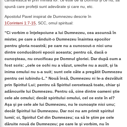
cântărească ei prin mintea lor: ce este de la Domnul și ce nu; să
spună care profeții sunt adevărate și care nu, etc.
Apostolul Pavel inspirat de Dumnezeu descrie în
1Corinteni 1:7-15
, SCC, omul spiritual:
“Ci vorbim o înţelepciune a lui Dumnezeu, cea ascunsă în
mister, pe care a rânduit-o Dumnezeu înaintea epocilor
pentru gloria noastră; pe care nu a cunoscut-o nici unu
dintre conducătorii epocii aceasta; pentru că, dacă o
cunoşteau, nu crucificau pe Domnul gloriei. Dar după cum a
fost scris: „cele ce ochi nu a văzut, ureche nu a auzit, şi la
inima omului nu s-a suit; sunt cele câte a pregătit Dumnezeu
pentru cei iubindu-L.” Nouă însă, Dumnezeu ni le-a dezvăluit
prin Spiritul Lui; pentru că Spiritul cercetează toate, chiar şi
adâncurile lui Dumnezeu. Pentru că, cine dintre oameni ştie
cele ale omului; decât spiritului omului, cel ce este în el?
Aşa şi pe cele ale lui Dumnezeu, nu le cunoaşte nici unu;
decât Spiritul lui Dumnezeu. Dar noi nu am primit spiritul
lumii; ci, Spiritul Cel din Dumnezeu; ca să le ştim pe cele
dăruite nouă de Dumnezeu; pe care le şi vorbim, nu în