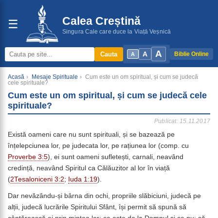
Calea Creștină
☰
Singura Cale care duce la Viață Veșnică
A
A
Cauta
Biblie Online
A
Acasă
›
Mesaje Spirituale
›
Cum este un om spiritual, și cum se judecă
cele spirituale?
Cum este un om spiritual, și cum se judecă cele
spirituale?
Publicat: 15.11.2017
Există oameni care nu sunt spirituali, și se bazează pe
înțelepciunea lor, pe judecata lor, pe rațiunea lor (comp. cu
Proverbe 3:5
), ei sunt oameni sufletești, carnali, neavând
credință, neavând Spiritul ca Călăuzitor al lor în viață
(
2Tesaloniceni 3:2
;
Iuda 1:19
).
Dar nevăzându-și bârna din ochi, propriile slăbiciuni, judecă pe
alții, judecă lucrările Spiritului Sfânt, își permit să spună să