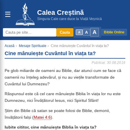
Calea Creștină
☰
Singura Cale care duce la Viață Veșnică
A
A
Cauta
Biblie Online
A
Acasă
›
Mesaje Spirituale
›
Cine mânuiește Cuvântul în viața ta?
Cine mânuiește Cuvântul în viața ta?
Publicat: 30.08.2016
Pe glob miliarde de oameni au Biblie, dar atunci cum se face că
oamenii nu înțeleg adevărul, și nu au viețile transformate de
Cuvântul lui Dumnezeu?
Răspunsul este că cel care mânuiește Biblia în viața lor nu este
Dumnezeu, nici Învățătorul Iesus, nici Spiritul Sfânt!
Știm din Biblie că satan se poate folosi de Biblie, demonii,
învățătorii falși (
Matei 4:6
).
Iubite cititor, cine mânuiește Biblia în viața ta?