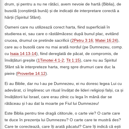
drum, și pentru a nu ne rătăci, avem nevoie de hartă (Biblia), de
busolă (conștiință bună) și de indicații de interpretare corectă a
hărții (Spiritul Sfânt).
Oameni care nu utilizează corect harta, fiind superficiali în
studierea ei, sau care o răstălmăcesc după bunul plac, evitând
crucea, drumul ce pretinde sacrificii (
2Petru 3:16
;
Matei 16:24
),
care au o busolă care nu mai arată nordul (pe Dumnezeu, comp.
cu
Isaia 14:13-14
), fiind dereglată de păcat, de compromis, de
învățături greșite (
1Timotei 4:1-2
;
Tit 1:15
), care nu au Spiritul
Sfânt să le interpreteze harta, merg spre drumuri care duc la
pieire (
Proverbe 14:12
).
Ei au Biblie, dar nu l-au pe Dumnezeu, ei nu doresc legea Lui cu
adevărat, ci împlinesc un ritual învățat de lideri religioși falși, ca și
învățătorii lui Israel, care erau zilnic cu lega în mână dar se
rătăceau și l-au dat la moarte pe Fiul lui Dumnezeu!
Este Biblia pentru tine dragă cititorule, o carte vie? O carte care
te duce în prezența lui Dumnezeu? O carte care te mustră des?
Care te corectează, care îți arată păcatul? Care îți indică că ești