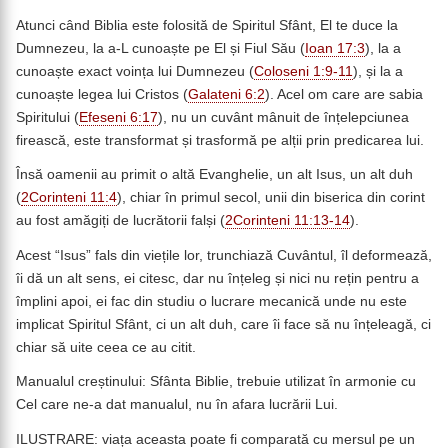
Atunci când Biblia este folosită de Spiritul Sfânt, El te duce la
Dumnezeu, la a-L cunoaște pe El și Fiul Său (
Ioan 17:3
), la a
cunoaște exact voința lui Dumnezeu (
Coloseni 1:9-11
), și la a
cunoaște legea lui Cristos (
Galateni 6:2
). Acel om care are sabia
Spiritului (
Efeseni 6:17
), nu un cuvânt mânuit de înțelepciunea
firească, este transformat și trasformă pe alții prin predicarea lui.
Însă oamenii au primit o altă Evanghelie, un alt Isus, un alt duh
(
2Corinteni 11:4
), chiar în primul secol, unii din biserica din corint
au fost amăgiți de lucrătorii falși (
2Corinteni 11:13-14
).
Acest “Isus” fals din viețile lor, trunchiază Cuvântul, îl deformează,
îi dă un alt sens, ei citesc, dar nu înțeleg și nici nu rețin pentru a
împlini apoi, ei fac din studiu o lucrare mecanică unde nu este
implicat Spiritul Sfânt, ci un alt duh, care îi face să nu înțeleagă, ci
chiar să uite ceea ce au citit.
Manualul creștinului: Sfânta Biblie, trebuie utilizat în armonie cu
Cel care ne-a dat manualul, nu în afara lucrării Lui.
ILUSTRARE: viața aceasta poate fi comparată cu mersul pe un