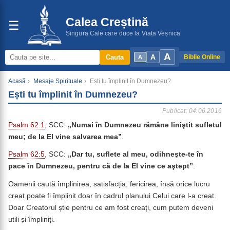
Calea Creștină
☰
Singura Cale care duce la Viață Veșnică
A
A
Cauta
Biblie Online
A
Acasă
›
Mesaje Spirituale
›
Ești tu împlinit în Dumnezeu?
Ești tu împlinit în Dumnezeu?
Publicat: 04.06.2016
Psalm 62:1
, SCC:
„Numai
în Dumnezeu rămâne liniştit sufletul
meu; de la El vine salvarea mea”
.
Psalm 62:5
, SCC:
„Dar tu, suflete al meu, odihneşte-te în
pace în Dumnezeu, pentru că de la El vine ce aştept”
.
Oamenii caută împlinirea, satisfacția, fericirea, însă orice lucru
creat poate fi împlinit doar în cadrul planului Celui care l-a creat.
Doar Creatorul știe pentru ce am fost creați, cum putem deveni
utili și împliniți.