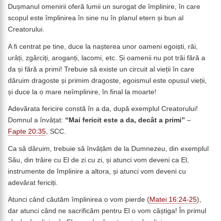
Dușmanul omenirii oferă lumii un surogat de împlinire, în care
scopul este împlinirea în sine nu în planul etern și bun al
Creatorului.
A fi centrat pe tine, duce la nașterea unor oameni egoiști, răi,
urâți, zgârciți, aroganți, lacomi, etc. Și oamenii nu pot trăi fără a
da și fără a primi! Trebuie să existe un circuit al vieții în care
dăruim dragoste și primim dragoste, egoismul este opusul vieții,
și duce la o mare neîmplinire, în final la moarte!
Adevărata fericire constă în a da, după exemplul Creatorului!
Domnul a învățat:
“
Mai fericit este a da, decât a primi”
–
Fapte 20:35
, SCC.
Ca să dăruim, trebuie să învățăm de la Dumnezeu, din exemplul
Său, din trăire cu El de zi cu zi, și atunci vom deveni ca El,
instrumente de împlinire a altora, și atunci vom deveni cu
adevărat fericiți.
Atunci când căutăm împlinirea o vom pierde (
Matei 16:24-25
),
dar atunci când ne sacrificăm pentru El o vom câștiga! În primul