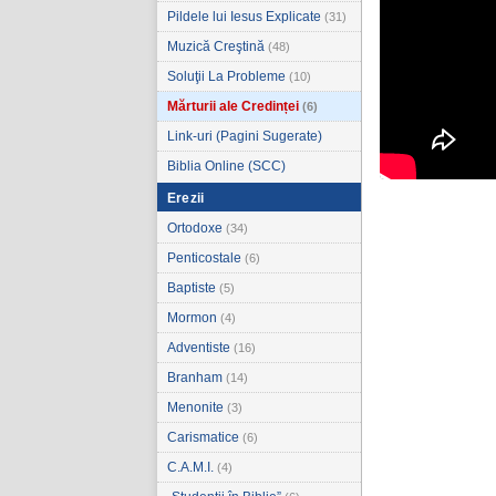
Pildele lui Iesus Explicate
(31)
Muzică Creştină
(48)
Soluţii La Probleme
(10)
Mărturii ale Credinței
(6)
Link-uri (Pagini Sugerate)
Biblia Online (SCC)
Erezii
Ortodoxe
(34)
Penticostale
(6)
Baptiste
(5)
Mormon
(4)
Adventiste
(16)
Branham
(14)
Menonite
(3)
Carismatice
(6)
C.A.M.I.
(4)