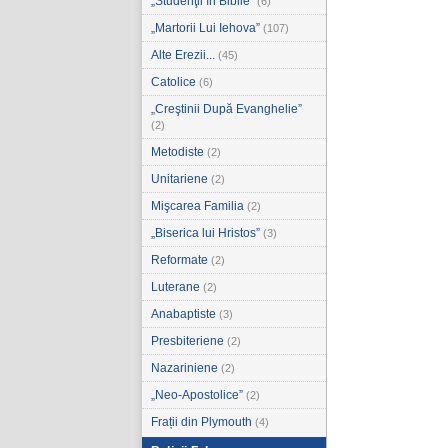
„Studenţii în Biblie”
(6)
„Martorii Lui Iehova”
(107)
Alte Erezii...
(45)
Catolice
(6)
„Creştinii După Evanghelie”
(2)
Metodiste
(2)
Unitariene
(2)
Mişcarea Familia
(2)
„Biserica lui Hristos”
(3)
Reformate
(2)
Luterane
(2)
Anabaptiste
(3)
Presbiteriene
(2)
Nazariniene
(2)
„Neo-Apostolice”
(2)
Frații din Plymouth
(4)