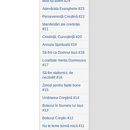
Milă să avem #24
Adevărata Evanghelie #23
Perseverență Creștină #22
Manifestări ale credinței
#21
Credință, Cunoștință #20
Armura Spirituală #19
Să fim ca Domnul Isus #18
Loialitate merita Dumnezeu
#17
Să fim statornici‚ de
neclintit! #16
Zeloşi pentru fapte bune
#15
Umblarea Creştină #14
Botezul în Numele lui Isus
#13
Botezul Creştin #12
Nu te teme turmă mică #11