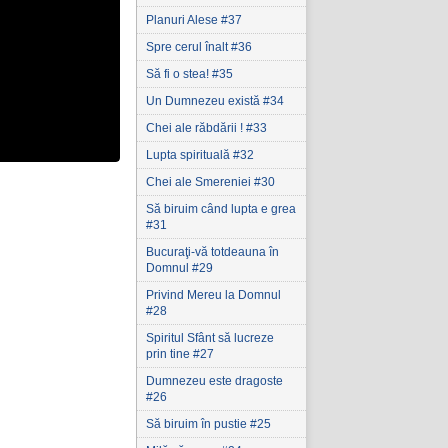
Planuri Alese #37
Spre cerul înalt #36
Să fi o stea! #35
Un Dumnezeu există #34
Chei ale răbdării ! #33
Lupta spirituală #32
Chei ale Smereniei #30
Să biruim când lupta e grea
#31
Bucuraţi-vă totdeauna în
Domnul #29
Privind Mereu la Domnul
#28
Spiritul Sfânt să lucreze
prin tine #27
Dumnezeu este dragoste
#26
Să biruim în pustie #25