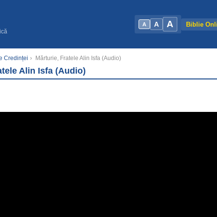
A
A
Biblie Onl
A
ică
le Credinței
›
Mărturie, Fratele Alin Isfa (Audio)
tele Alin Isfa (Audio)