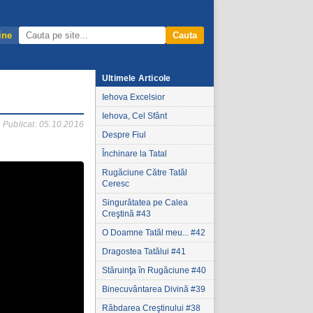
ine
Cauta
Ultimele Articole
Iehova Excelsior
Iehova, Cel Sfânt
Publicat: 05.10.2016
Despre Fiul
Închinare la Tatal
Rugăciune Către Tatăl
Ceresc
Singurătatea pe Calea
Creştină #43
O Doamne Tatăl meu... #42
Dragostea Tatălui #41
Stăruinţa în Rugăciune #40
Binecuvântarea Divină #39
Răbdarea Creştinului #38