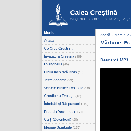
Calea Creștină
Singura Cale care duce la Viață Veșn
Meniu
Acasă
›
Mărturii a
Acasa
Mărturie, Fra
Ce Cred Crestinii:
Învăţătura Creştină
(399)
Descarcă MP3
Evanghelia
(45)
Biblia Inspirată Divin
(18)
Texte Apocrife
(23)
Versete Biblice Explicate
(98)
Creaţie nu Evoluţie
(18)
Întrebări şi Răspunsuri
(196)
Predici (Download)
(174)
Cărţi (Download)
(20)
Mesaje Spirituale
(125)