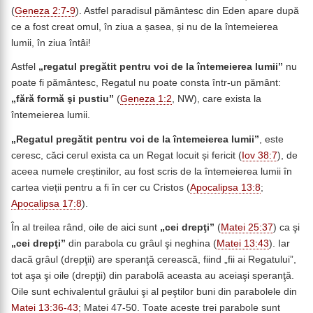
(
Geneza 2:7-9
). Astfel paradisul pământesc din Eden apare după
ce a fost creat omul, în ziua a șasea, și nu de la întemeierea
lumii, în ziua întâi!
Astfel
„regatul pregătit pentru voi de la întemeierea lumii”
nu
poate fi pământesc, Regatul nu poate consta într-un pământ:
„fără formă şi pustiu
”
(
Geneza 1:2
, NW), care exista la
întemeierea lumii.
„
Regatul pregătit pentru voi de la întemeierea lumii”
, este
ceresc, căci cerul exista ca un Regat locuit și fericit (
Iov 38:7
), de
aceea numele creștinilor, au fost scris de la întemeierea lumii în
cartea vieții pentru a fi în cer cu Cristos (
Apocalipsa 13:8
;
Apocalipsa 17:8
).
În al treilea rând, oile de aici sunt
„cei drepţi”
(
Matei 25:37
) ca şi
„cei drepţi”
din parabola cu grâul şi neghina (
Matei 13:43
). Iar
dacă grâul (drepţii) are speranţă cerească, fiind „fii ai Regatului”,
tot aşa şi oile (drepţii) din parabolă aceasta au aceiaşi speranţă.
Oile sunt echivalentul grâului şi al peştilor buni din parabolele din
Matei 13:36-43
; Matei 47-50. Toate aceste trei parabole sunt