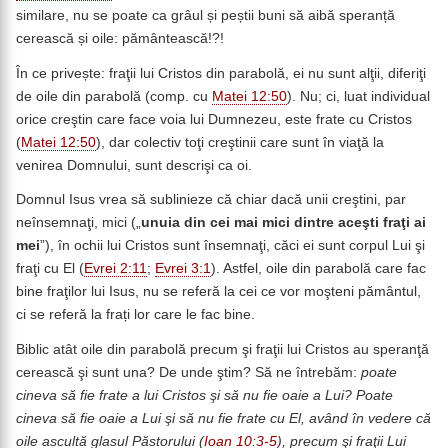
similare, nu se poate ca grâul și peștii buni să aibă speranță
cerească și oile: pământească!?!
În ce privește: fraţii lui Cristos din parabolă, ei nu sunt alţii, diferiţi
de oile din parabolă (comp. cu
Matei 12:50
). Nu; ci, luat individual
orice creştin care face voia lui Dumnezeu, este frate cu Cristos
(
Matei 12:50
), dar colectiv toţi creştinii care sunt în viaţă la
venirea Domnului, sunt descrişi ca oi.
Domnul Isus vrea să sublinieze că chiar dacă unii creştini, par
neînsemnaţi, mici („
unuia din cei mai mici dintre aceşti fraţi ai
mei
”), în ochii lui Cristos sunt însemnaţi, căci ei sunt corpul Lui şi
fraţi cu El (
Evrei 2:11
;
Evrei 3:1
). Astfel, oile din parabolă care fac
bine fraţilor lui Isus, nu se referă la cei ce vor moşteni pământul,
ci se referă la frați lor care le fac bine.
Biblic atât oile din parabolă precum şi fraţii lui Cristos au speranţă
cerească şi sunt una? De unde ştim? Să ne întrebăm:
poate
cineva să fie frate a lui Cristos şi să nu fie oaie a Lui?
Poate
cineva să fie oaie a Lui şi să nu fie frate cu El, având în vedere că
oile ascultă glasul Păstorului (
Ioan 10:3-5
), precum şi fraţii Lui