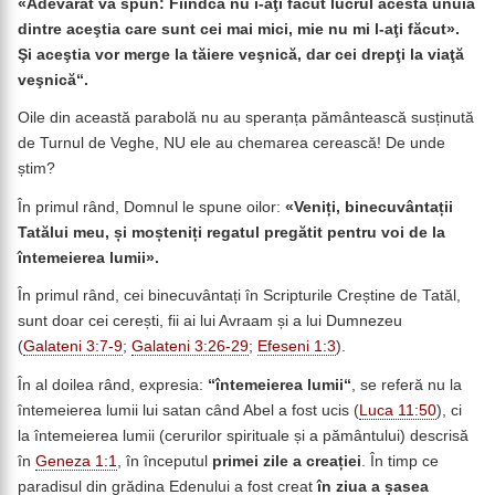
«Adevărat vă spun: Fiindcă nu i-aţi făcut lucrul acesta unuia
dintre aceştia care sunt cei mai mici, mie nu mi l-aţi făcut».
Şi aceştia vor merge la tăiere veşnică, dar cei drepţi la viaţă
veşnică“.
Oile din această parabolă nu au speranța pământească susținută
de Turnul de Veghe, NU ele au chemarea cerească! De unde
știm?
În primul rând, Domnul le spune oilor:
«Veniți, binecuvântații
Tatălui meu, și moșteniți regatul pregătit pentru voi de la
întemeierea lumii».
În primul rând, cei binecuvântați în Scripturile Creștine de Tatăl,
sunt doar cei cerești, fii ai lui Avraam și a lui Dumnezeu
(
Galateni 3:7-9
;
Galateni 3:26-29
;
Efeseni 1:3
).
În al doilea rând, expresia:
“
întemeierea lumii“
, se referă nu la
întemeierea lumii lui satan când Abel a fost ucis (
Luca 11:50
), ci
la întemeierea lumii (cerurilor spirituale și a pământului) descrisă
în
Geneza 1:1
, în începutul
primei zile a creației
. În timp ce
paradisul din grădina Edenului a fost creat
în ziua a șasea