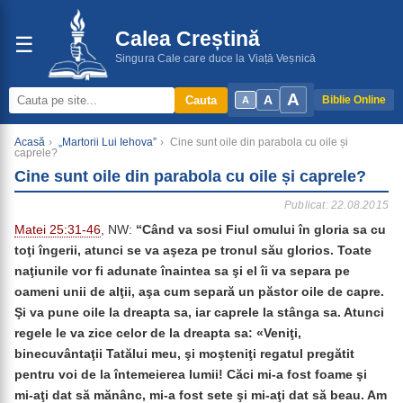
Calea Creștină
☰
Singura Cale care duce la Viață Veșnică
A
A
Cauta
Biblie Online
A
Acasă
›
„Martorii Lui Iehova”
›
Cine sunt oile din parabola cu oile și
caprele?
Cine sunt oile din parabola cu oile și caprele?
Publicat: 22.08.2015
Matei 25:31-46
, NW:
“
Când va sosi Fiul omului în gloria sa cu
toţi îngerii, atunci se va aşeza pe tronul său glorios. Toate
naţiunile vor fi adunate înaintea sa şi el îi va separa pe
oameni unii de alţii, aşa cum separă un păstor oile de capre.
Şi va pune oile la dreapta sa, iar caprele la stânga sa. Atunci
regele le va zice celor de la dreapta sa: «Veniţi,
binecuvântaţii Tatălui meu, şi moşteniţi regatul pregătit
pentru voi de la întemeierea lumii! Căci mi-a fost foame şi
mi-aţi dat să mănânc, mi-a fost sete şi mi-aţi dat să beau. Am