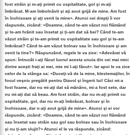
fost străin şi m-aţi primit cu ospitalitate, gol şi m-aţi
îmbrăcat. M-am îmbolnăvit şi aţi avut grijă de mine. Am fost
în închisoare şi aţi venit la mine». Atunci cei drepţi îi vor
răspunde, zicând: «Doamne, când te-am văzut noi flămând
şi te-am hrănit sau însetat şi ţi-am dat să bei? Când te-am
văzut străin şi te-am primit cu ospitalitate sau gol şi te-am
îmbrăcat? Când te-am văzut bolnav sau în închisoare şi am
venit la tine?» Răspunzând, regele le va zice: «Adevărat vă
spun: Întrucât i-aţi făcut lucrul acesta unuia din cei mai mici
dintre aceşti fraţi ai mei, mie mi l-aţi făcut». Iar apoi le va zice
celor de la stânga sa: «Duceţi-vă de la mine, blestemaţilor, în
focul veşnic pregătit pentru Diavol şi îngerii lui! Căci mi-a
fost foame, dar nu mi-aţi dat să mănânc, mi-a fost sete, dar
nu mi-aţi dat să beau. Am fost străin, dar nu m-aţi primit cu
ospitalitate, gol, dar nu m-aţi îmbrăcat, bolnav şi în
închisoare, dar n-aţi avut grijă de mine». Atunci şi ei vor
răspunde, zicând: «Doamne, când te-am văzut noi flămând
sau însetat sau străin sau gol sau bolnav sau în închisoare
şi nu ţi-am slujit?» Atunci el le va răspunde, zicând: