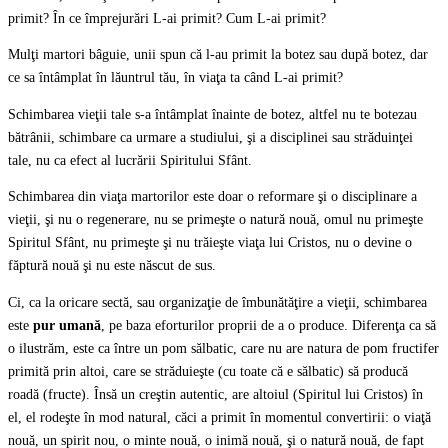
primit? În ce împrejurări L-ai primit? Cum L-ai primit?
Mulţi martori bâguie, unii spun că l-au primit la botez sau după botez, dar
ce sa întâmplat în lăuntrul tău, în viaţa ta când L-ai primit?
Schimbarea vieţii tale s-a întâmplat înainte de botez, altfel nu te botezau
bătrânii, schimbare ca urmare a studiului, şi a disciplinei sau străduinţei
tale, nu ca efect al lucrării Spiritului Sfânt.
Schimbarea din viaţa martorilor este doar o reformare şi o disciplinare a
vieţii, şi nu o regenerare, nu se primeşte o natură nouă, omul nu primeşte
Spiritul Sfânt, nu primeşte şi nu trăieşte viaţa lui Cristos, nu o devine o
făptură nouă şi nu este născut de sus.
Ci, ca la oricare sectă, sau organizaţie de îmbunătăţire a vieţii, schimbarea
este
pur umană
, pe baza eforturilor proprii de a o produce. Diferenţa ca să
o ilustrăm, este ca între un pom sălbatic, care nu are natura de pom fructifer
primită prin altoi, care se străduieşte (cu toate că e sălbatic) să producă
roadă (fructe). Însă un creştin autentic, are altoiul (Spiritul lui Cristos) în
el, el rodeşte în mod natural, căci a primit în momentul convertirii: o viaţă
nouă, un spirit nou, o minte nouă, o inimă nouă, şi o natură nouă, de fapt