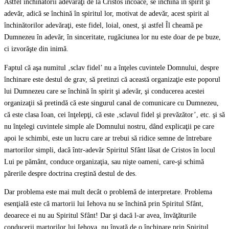
Astfel închinătorii adevăraţi de la Cristos încoace, se închină în spirit şi
adevăr, adică se închină în spiritul lor, motivat de adevăr, acest spirit al
închinătorilor adevăraţi, este fidel, loial, onest, şi astfel Îl cheamă pe
Dumnezeu în adevăr, în sinceritate, rugăciunea lor nu este doar de pe buze,
ci izvorăşte din inimă.
Faptul că aşa numitul ‚sclav fidel’ nu a înţeles cuvintele Domnului, despre
închinare este destul de grav, să pretinzi că această organizaţie este poporul
lui Dumnezeu care se închină în spirit şi adevăr, şi conducerea acestei
organizaţii să pretindă că este singurul canal de comunicare cu Dumnezeu,
că este clasa Ioan, cei înţelepţi, că este ‚sclavul fidel şi prevăzător’, etc. şi să
nu înţelegi cuvintele simple ale Domnului nostru, dând explicaţii pe care
apoi le schimbi, este un lucru care ar trebui să ridice semne de întrebare
martorilor simpli, dacă într-adevăr Spiritul Sfânt lăsat de Cristos în locul
Lui pe pământ, conduce organizaţia, sau nişte oameni, care-şi schimă
părerile despre doctrina creştină destul de des.
Dar problema este mai mult decât o problemă de interpretare. Problema
esenţială este că martorii lui Iehova nu se închină prin Spiritul Sfânt,
deoarece ei nu au Spiritul Sfânt! Dar şi dacă l-ar avea, învăţăturile
conducerii martorilor lui Iehova, nu învaţă de o închinare prin Spiritul