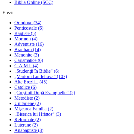
Biblia Online (SCC)
Erezii
Ortodoxe
(34)
Penticostale
(6)
Baptiste
(5)
Mormon
(4)
Adventiste
(16)
Branham
(14)
Menonite
(3)
Carismatice
(6)
C.A.M.I.
(4)
„Studenţii în Biblie”
(6)
„Martorii Lui Iehova”
(107)
Alte Erezii...
(45)
Catolice
(6)
„Creştinii După Evanghelie”
(2)
Metodiste
(2)
Unitariene
(2)
Mişcarea Familia
(2)
„Biserica lui Hristos”
(3)
Reformate
(2)
Luterane
(2)
Anabaptiste
(3)