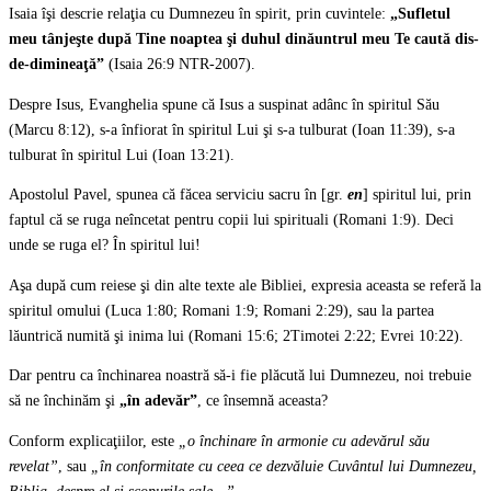
Isaia îşi descrie relaţia cu Dumnezeu în spirit, prin cuvintele:
„Sufletul
meu tânjeşte după Tine noaptea şi duhul dinăuntrul meu Te caută dis-
de-dimineaţă”
(Isaia 26:9 NTR-2007).
Despre Isus, Evanghelia spune că Isus a suspinat adânc în spiritul Său
(Marcu 8:12), s-a înfiorat în spiritul Lui şi s-a tulburat (Ioan 11:39), s-a
tulburat în spiritul Lui (Ioan 13:21).
Apostolul Pavel, spunea că făcea serviciu sacru în [gr.
en
] spiritul lui, prin
faptul că se ruga neîncetat pentru copii lui spirituali (Romani 1:9). Deci
unde se ruga el? În spiritul lui!
Aşa după cum reiese şi din alte texte ale Bibliei, expresia aceasta se referă la
spiritul omului (Luca 1:80; Romani 1:9; Romani 2:29), sau la partea
lăuntrică numită şi inima lui (Romani 15:6; 2Timotei 2:22; Evrei 10:22).
Dar pentru ca închinarea noastră să-i fie plăcută lui Dumnezeu, noi trebuie
să ne închinăm şi
„în adevăr”
, ce însemnă aceasta?
Conform explicaţiilor, este
„o închinare în armonie cu adevărul său
revelat”
, sau
„în conformitate cu ceea ce dezvăluie Cuvântul lui Dumnezeu,