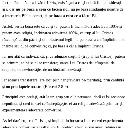
fost un închinător adevărat 100%, există şansa ca şi noi să fim consideraţi
aşa, dar
nu pe baza a ceea ce facem noi
, nu pe baza străduinţei noastre de
a interpreta Biblia corect,
ci pe baza a ceea ce a făcut El.
Astfel, vestea bună este că eu şi tu, putem fi închinători adevăraţi 100% şi
putem avea religia, închinarea adevărată 100%, ca trup al lui Cristos
răscumpărat din păcat şi din blestemul legii; nu pe baza: a cât împlinim noi,
înainte sau după convertire; ci, pe baza a cât a împlinit Cristos.
Iar noi atât ca indivizi, cât şi ca adunare creştină (trup al lui Cristos), putem
să primim; adică să ni se transfere; starea Lui Cristos de: sfinţenie, de
dreptate, de nevinovăţie, de închinători adevăraţi.
Iar această transferare, are loc: prin har (favoare ne-meritată), prin credinţă
şi nu prin faptele noastre (Efeseni 2:8-9).
Principiul este acelaşi, atât la un grup sau o la persoană, dacă ei îşi recunosc
neputinţa, şi cred în Cel ce îndreptăţeşte, ei au religia adevărată prin har şi
experimentează adevărata convertire.
Astfel dacă eu, cred în Isus, şi implicit în lucrarea Lui, eu voi experimenta
adevărata convertire, şi astfel voi fi: prefect, sfânt, şi voi avea: religia sau