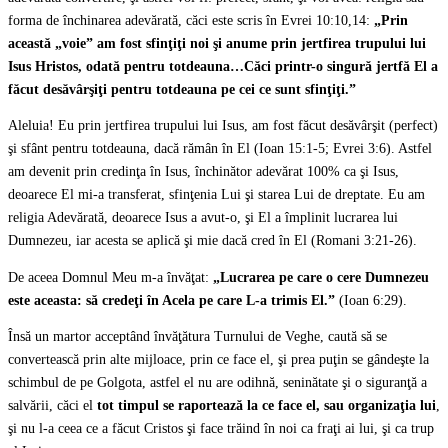
forma de închinarea adevărată, căci este scris în Evrei 10:10,14:
„Prin
această „voie” am fost sfinţiţi noi şi anume prin jertfirea trupului lui
Isus Hristos, odată pentru totdeauna…Căci printr-o singură jertfă El a
făcut desăvârşiţi pentru totdeauna pe cei ce sunt sfinţiţi.
”
Aleluia! Eu prin jertfirea trupului lui Isus, am fost făcut desăvârşit (perfect)
şi sfânt pentru totdeauna, dacă rămân în El (Ioan 15:1-5; Evrei 3:6). Astfel
am devenit prin credinţa în Isus, închinător adevărat 100% ca şi Isus,
deoarece El mi-a transferat, sfinţenia Lui şi starea Lui de dreptate. Eu am
religia Adevărată, deoarece Isus a avut-o, şi El a împlinit lucrarea lui
Dumnezeu, iar acesta se aplică şi mie dacă cred în El (Romani 3:21-26).
De aceea Domnul Meu m-a învăţat:
„Lucrarea pe care o cere Dumnezeu
este aceasta: să credeţi în Acela pe care L-a trimis El.”
(Ioan 6:29).
Însă un martor acceptând învăţătura Turnului de Veghe, caută să se
convertească prin alte mijloace, prin ce face el, şi prea puţin se gândeşte la
schimbul de pe Golgota, astfel el nu are odihnă, seninătate şi o siguranţă a
salvării, căci el
tot timpul se raportează la ce face el, sau organizaţia lui
,
şi nu l-a ceea ce a făcut Cristos şi face trăind în noi ca fraţi ai lui, şi ca trup