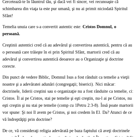
Cercetează-te în lăuntrul tău, şi dacă vei fi sincer, vei recunoaşte că
schimbarea din viaţa ta este pur umană, şi nu ai primit niciodată Spiritul
Sfânt!
Temelia unuia care s-a convertit autentic este:
Cristos Domnul, o
persoană.
Creştinii autentici cred că au adevărul şi convertirea autentică, pentru că au
o persoană care trăieşte în ei prin Spiritul Sfânt, martorii cred că au
adevărul şi convertirea autentică deoarece au o Organizaţie şi doctrine
corecte.
Din punct de vedere Biblic, Domnul Isus a fost rânduit ca temelie a vieţii
noastre şi a adevăratei adunări (congregaţii; biserici). Nici măcar:
doctrinele, liderii creştini sau o organizaţie nu a fost rânduite ca temelie, ci:
Cristos. Îl ai pe Cristos, stai pe temelie şi eşti creştin, nu-l ai pe Cristos, nu
eşti creştin şi nu stai pe temelie (comp cu 1Petru 2:3-8). Însă poate martorii
vor spune: Şi noi îl avem pe Cristos, şi noi credem în El. Da? Atunci de ce
vă îndreptăţiţi prin doctrine?
De ce, vă consideraţi religia adevărată pe baza faptului că aveţi doctrinele