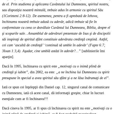
de el. Prin studierea şi aplicarea Cuvântului lui Dumnezeu, spiritul nostru,
sau dispoziţia noastră mintală, trebuie adus în armonie cu spiritul Său
(1Corinteni 2:8-12). De asemenea, pentru a fi aprobată de Iehova,
închinarea noastră trebuie adusă cu adevăr, adică trebuie să fie în
conformitate cu ceea ce dezvăluie Cuvântul lui Dumnezeu, Biblia, despre el
şi scopurile sale...Ansamblul de adevăruri prezentate de Isus şi de discipolii
săi inspiraţi de spiritul sfânt constituie adevărata credinţă creştină. Astfel,
cei care ‘ascultă de credinţă’ ‘continuă să umble în adevăr’ (Fapte 6:7;
3Ioan 1:3,4). Aşadar, cine umblă astăzi în adevăr?...”
[sublinierile îmi
aparţin].
Dacă în 1995, închinarea cu spirit este
„motivaţi cu o inimă plină de
credinţă şi iubire”
, din 2002, ea este:
„a ne închina lui Dumnezeu cu spirit
presupune în special a avea spiritul său sfânt şi a ne lăsa îndrumaţi de el”.
Iată ce spun cei înţelepţii din Daniel cap. 12, singurul canal de comunicare
cu Dumnezeu, iată că acest canal, dă informaţii greşite, chiar în lucruri
esenţiale cum ar fi închinarea!!!
Dacă cineva în 1995, ar fi spus că închinarea cu spirit nu este
„motivaţi cu o