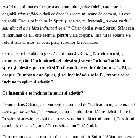
Astfel nici ultima explicaţie a aşa numitului ‚sclav fidel’, care este mai
degrabă
sclav infidel
o dată ce duce în eroare milioane de oameni, nu este
valabilă. Deci a te închina în Spirit şi adevăr, nu însemnă
„a avea spiritul
său sfânt şi a ne lăsa îndrumaţi de el.”
Chiar dacă a avea Spiritul Sfânt şi a
fi îndrumat de El, este esenţial pentru viaţa creştină, însă nu la aceasta s-a
referit Isus Cristos, în acest pasaj referitor la închinare.
O traducere literală din greacă a lui Ioan 4:23-24:
„Dar vine o oră, şi
acum este, când închinătorii cei adevăraţi se vor închina Tatălui în
spirit şi adevăr; pentru că şi Tatăl caută pe cei închinându-se la El, ca
aceştia. Dumnzeu este Spirit, şi cei închinându-se la El, trebuie să se
închine în spirit şi adevăr.”
Ce însemnă a te închina în spirit şi adevăr?
Domnul Isus Cristos, aici vorbeşte de un mod de închinare nou, care
nu mai
este legat de un loc fizic anume
, de un templu, de o clădire fizică, ci are loc
în spirit şi adevăr, această închinare având loc în lăuntrul omului, în spiritul
omului şi în adevăr, adică în onestitate, nu în făţărnicie.
După ce am devenit creştini, adică unşi, am primit Spiritul Sfânt, iar acesta