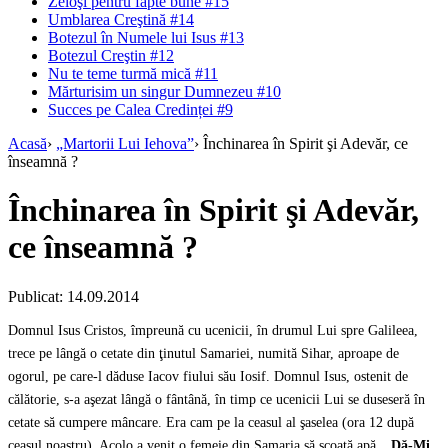
Zeloşi pentru fapte bune #15
Umblarea Creştină #14
Botezul în Numele lui Isus #13
Botezul Creştin #12
Nu te teme turmă mică #11
Mărturisim un singur Dumnezeu #10
Succes pe Calea Credinței #9
Acasă
›
„Martorii Lui Iehova”
›
Închinarea în Spirit şi Adevăr, ce
înseamnă ?
Închinarea în Spirit şi Adevăr,
ce înseamnă ?
Publicat: 14.09.2014
Domnul Isus Cristos, împreună cu ucenicii, în drumul Lui spre Galileea,
trece pe lângă o cetate din ţinutul Samariei, numită Sihar, aproape de
ogorul, pe care-l dăduse Iacov fiului său Iosif. Domnul Isus, ostenit de
călătorie, s-a aşezat lângă o fântână, în timp ce ucenicii Lui se duseseră în
cetate să cumpere mâncare. Era cam pe la ceasul al şaselea (ora 12 după
ceasul noastru). Acolo a venit o femeie din Samaria să scoată apă.
„Dă-Mi