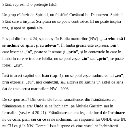
Sfânt, reprezintă o pretenţie falsă.
Un grup călăuzit de Spiritul, nu falsifică Cuvântul lui Dumnezeu. Spiritul
Sfânt care a inspirat Scriptura nu se poate contrazice, El nu poate inspira
una, şi apoi să spună alta.
Pasajul din Ioan 4:24, spune aşa în Biblia martorilor (NW):
„...trebuie să i
se închine cu spirit şi cu adevăr”
. În limba greacă este expresia:
„en”
,
care însemnă
„în”
, poate să însemne şi
„prin”
, şi în contextele în care în
limba în care se traduce Biblia, nu se potriveşte,
„în”
sau
„prin”
, se poate
folosi:
„cu”
.
Însă în acest capitol din Ioan (cap. 4), nu se potriveşte traducerea lui
„en”
,
prin expresia:
„cu”
, nici contextul, sau altceva nu susţine un astfel de sens
dat de traducerea martorilor: NW - 2006.
De ce spun asta? Din cuvintele femei samaritence, din frământarea ei,
frământarea ei era:
Unde
să ne închinăm, pe Multele Garizim sau în
Ierusalim (vezi v. 4:20-21). Frâmântarea ei era legat de
locul de închinare
,
nu de
cum
,
prin
sau
cu ce
să ne închinăm. Iar răspunsul lui UNDE este ÎN,
nu CU ca şi în NW. Domnul Isus îi spune că vine ceasul că închinătorii