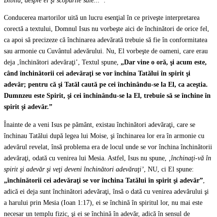
Biblia, despre el şi scopurile sale...”
.
Conducerea martorilor uită un lucru esenţial în ce priveşte interpretarea
corectă a textului, Domnul Isus nu vorbeşte aici de închinători de orice fel,
ca apoi să precizeze că închinarea adevărată trebuie să fie în conformitatea
sau armonie cu Cuvântul adevărului. Nu, El vorbeşte de oameni, care erau
deja ‚închinători adevăraţi’, Textul spune,
„Dar vine o oră, şi acum este,
când închinătorii cei adevăraţi se vor închina Tatălui în spirit şi
adevăr; pentru că şi Tatăl caută pe cei închinându-se la El, ca aceştia.
Dumnzeu este Spirit, şi cei închinându-se la El, trebuie să se închine în
spirit şi adevăr.”
Înainte de a veni Isus pe pământ, existau închinători adevăraţi, care se
închinau Tatălui după legea lui Moise, şi închinarea lor era în armonie cu
adevărul revelat, însă problema era de locul unde se vor închina închinătorii
adevăraţi, odată cu venirea lui Mesia. Astfel, Isus nu spune,
‚închinaţi-vă în
spirit şi adevăr şi veţi deveni închinători adevăraţi’
, NU, ci El spune:
„închinătorii cei adevăraţi se vor închina Tatălui în spirit şi adevăr”
,
adică ei deja sunt închinători adevăraţi, însă o dată cu venirea adevărului şi
a harului prin Mesia (Ioan 1:17), ei se închină în spiritul lor, nu mai este
necesar un templu fizic, şi ei se închină în adevăr, adică în sensul de