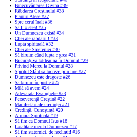
Binecuvântarea Divină #39
Răbdarea Creştinului #38
Planuri Alese #37
Spre cerul înalt #36
Să fi o stea! #35
Un Dumnezeu există #34
Chei ale răbdării ! #33
Lupta spirituală #32
Chei ale Smereniei #30
Să biruim când lupta e grea #31
Bucuraţi-vă totdeauna în Domnul #29
Privind Mereu la Domnul #28
Spiritul Sfânt să lucreze prin tine #27
Dumnezeu este dragoste #26
Să biruim în pustie #25
Milă să avem #24
Adevărata Evanghelie #23
Perseverență Creștină #22
Manifestări ale credinței #21
Credință, Cunoștință #20
Armura Spirituală #19
Să fim ca Domnul Isus #18
Loialitate merita Dumnezeu #17
Să fim statornici‚ de neclintit! #16