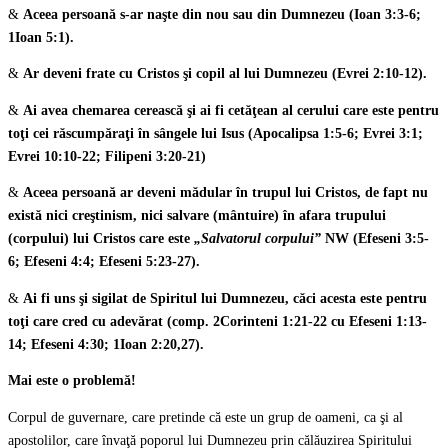
&
Aceea persoană s-ar naşte din nou sau din Dumnezeu (Ioan 3:3-6;
1Ioan 5:1).
&
Ar deveni frate cu Cristos şi copil al lui Dumnezeu (Evrei 2:10-12).
&
Ai avea chemarea cerească şi ai fi cetăţean al cerului care este pentru
toţi cei răscumpăraţi în sângele lui Isus (Apocalipsa 1:5-6; Evrei 3:1;
Evrei 10:10-22; Filipeni 3:20-21)
&
Aceea persoană ar deveni mădular în trupul lui Cristos, de fapt nu
există nici creştinism, nici salvare (mântuire) în afara trupului
(corpului) lui Cristos care este
„Salvatorul corpului”
NW (Efeseni 3:5-
6; Efeseni 4:4; Efeseni 5:23-27).
&
Ai fi uns şi sigilat de Spiritul lui Dumnezeu, căci acesta este pentru
toţi care cred cu adevărat (comp. 2Corinteni 1:21-22 cu Efeseni 1:13-
14; Efeseni 4:30; 1Ioan 2:20,27).
Mai este o problemă!
Corpul de guvernare, care pretinde că este un grup de oameni, ca şi al
apostolilor, care învaţă poporul lui Dumnezeu prin călăuzirea Spiritului