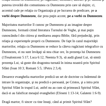
puterea izvorâtă din comuniunea cu Dumnezeu prin care să slujim; ci,
accentul cade pe relaţia cu Organizaţia şi pe lucrarea de predicare, pe
a
vorbi despre Dumnezeu
, dar prea puţin accent,
pe a vorbi cu Dumnezeu
.
Majoritatea martorilor îl cunosc pe Dumnezeu şi au imagine despre
Dumnezeu, formată citind literatura Turnului de Veghe, şi mai puţin
cunoscându-l din citirea şi meditarea asupra Biblie, fără prejudecăţi, prin
relaţia şi experienţele proprii cu Dumnezeu. De fapt în cazul majorităţii
martorilor, relaţia cu Dumnezeu se reduce la câteva rugăciuni telegrafice cu
Dumnezeu, ei nu sunt învăţaţi să stea chiar ore, în prezenţa lui Dumnezeu
(1Tesaloniceni 5:17; Luca 6:12; Neemia 9:3), să audă glasul Lui, să simtă
prezenţa Lui, să guste din dragostea turnată în inima noastră prin Spiritul
Sfânt (Ioan 10:3; Romani 5:5; 1Petru 2:3,4).
Deoarece evanghelia martorilor predică un set de doctrine cu îndemnul de
intrare în organizaţie, şi nu predică o persoană, pe Cristos, şi a intra prin
Spiritul Sfânt în trupul Lui, astfel nu au cum să primească Spiritul Sfânt,
dacă ei au falsificat mesajul evangheliei (Efeseni 1:13-14; Galateni 1:6-9).
Dragă martor, fi sincer cu tine însuţi, când ai primit Spiritul Sfânt?