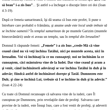
să beau” i-a zis Isus”
... Şi astfel s-a închegat o discuţie între cei doi (Ioan
4:3-19).
După ce femeia samariteancă, îşi dă seama că Isus este profet, îi pune o
întrebare care probabil o frâmânta, şi anume
unde este locul unde trebuie să
se închine oamenii?
În
templul samaritean
de pe muntele Garizim (muntele
binecuvântării) unde ei aveau un templu, sau în
templul din Ierusalim
?
Domnul îi răspunde femeii:
„Femeie” i-a zis Isus „crede-Mă că vine
ceasul când nu vă veţi închina Tatălui, nici pe muntele acesta, nici în
Ierusalim. Voi vă închinaţi la ce nu cunoaşteţi; noi ne închinăm la ce
cunoaştem, căci mântuirea vine de la Iudei. Dar vine ceasul şi acum a
şi venit, când închinătorii adevăraţi se vor închina Tatălui în duh şi în
adevăr; fiindcă astfel de închinători doreşte şi Tatăl. Dumnezeu este
Duh; şi cine se închină Lui, trebuie să I se închine în duh şi în adevăr.”
(Ioan 4:22-24)
Cu toate că Domnul recunoaşte că salvarea vine de la iudeii, care Îl
cunoşteau pe Dumnezeu, prin revelaţiile date de profeţi. Salvarea care
provine de la iudeii, este Însuşi Isus, care a fost vestit de profeţi, şi adeverit