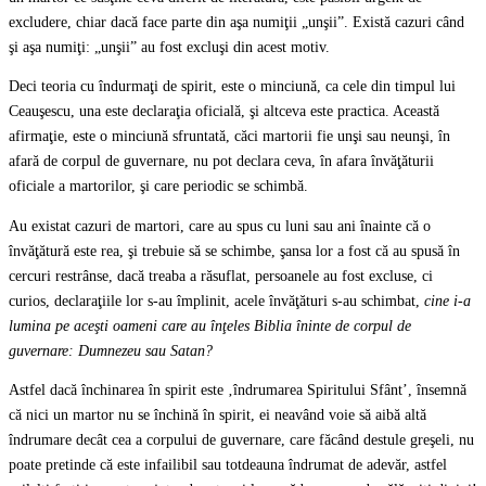
excludere, chiar dacă face parte din aşa numiţii „unşii”. Există cazuri când
şi aşa numiţi: „unşii” au fost excluşi din acest motiv.
Deci teoria cu îndurmaţi de spirit, este o minciună, ca cele din timpul lui
Ceauşescu, una este declaraţia oficială, şi altceva este practica. Această
afirmaţie, este o minciună sfruntată, căci martorii fie unşi sau neunşi, în
afară de corpul de guvernare, nu pot declara ceva, în afara învăţăturii
oficiale a martorilor, şi care periodic se schimbă.
Au existat cazuri de martori, care au spus cu luni sau ani înainte că o
învăţătură este rea, şi trebuie să se schimbe, şansa lor a fost că au spusă în
cercuri restrânse, dacă treaba a răsuflat, persoanele au fost excluse, ci
curios, declaraţiile lor s-au împlinit, acele învăţături s-au schimbat,
cine i-a
lumina pe aceşti oameni care au înţeles Biblia îninte de corpul de
guvernare: Dumnezeu sau Satan?
Astfel dacă închinarea în spirit este ‚îndrumarea Spiritului Sfânt’, însemnă
că nici un martor nu se închină în spirit, ei neavând voie să aibă altă
îndrumare decât cea a corpului de guvernare, care făcând destule greşeli, nu
poate pretinde că este infailibil sau totdeauna îndrumat de adevăr, astfel