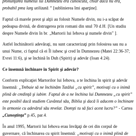
pronunţarea numelui lui Dumnezeu era cunoscută, chiar dacă nu era,
probabil prea larg utilizată.”
[sublinierea îmi aparţine].
Faptul că marele preot şi alţii au folosit Numele divin, nu i-a scăpat de
pedeapsa divină, de distrugerea prin romani din snul 70 d.H. [Un studiu
despre Numele divin în br. „Martorii lui Iehova şi numele divin” ].
Astfel închinătorii adevăraţi, nu sunt caracterizaţi prin folosirea sau nu a
unui Nume, ci faptul că ei Îl iubesc şi cred în Dumnezeu (Matei 22:36-37;
Evrei 11:6), şi se închină în Duh (Spirit) şi adevăr (Ioan 4:24).
Ce însemnă închinare în Spirit şi adevăr
?
Conform explicaţiei Martorilor lui Iehova, a te închina în spirit şi adevăr
însemnă:
„Trebuie să ne închinăm Tatălui „cu spirit”, motivaţi cu o inimă
plină de credinţă şi iubire. Faptul de a ne închina lui Dumnezeu „cu spirit”
este posibil dacă studiem Cuvântul său, Biblia şi dacă îi aducem o închinare
în armonie cu adevărul său revelat. Doreşti tu să faci acest lucru?” -
Cartea
„Cunoştinţa”
p.45, par.4.
În anul 1995, Martorii lui Iehova erau învăţaţi de cei din corpul de
guvernare, că închinarea cu spirit însemnă:
„motivaţi cu o inimă plină de