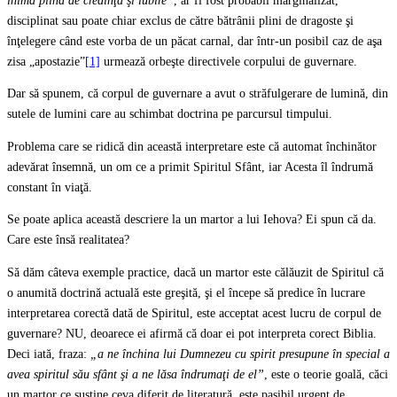
inimă plină de credinţă şi iubire”
, ar fi fost probabil marginalizat,
disciplinat sau poate chiar exclus de către bătrânii plini de dragoste şi
înţelegere când este vorba de un păcat carnal, dar într-un posibil caz de aşa
zisa „apostazie”
[1]
urmează orbeşte directivele corpului de guvernare.
Dar să spunem, că corpul de guvernare a avut o străfulgerare de lumină, din
sutele de lumini care au schimbat doctrina pe parcursul timpului.
Problema care se ridică din această interpretare este că automat închinător
adevărat însemnă, un om ce a primit Spiritul Sfânt, iar Acesta îl îndrumă
constant în viaţă.
Se poate aplica această descriere la un martor a lui Iehova? Ei spun că da.
Care este însă realitatea?
Să dăm câteva exemple practice, dacă un martor este călăuzit de Spiritul că
o anumită doctrină actuală este greşită, şi el începe să predice în lucrare
interpretarea corectă dată de Spiritul, este acceptat acest lucru de corpul de
guvernare? NU, deoarece ei afirmă că doar ei pot interpreta corect Biblia.
Deci iată, fraza:
„a ne închina lui Dumnezeu cu spirit presupune în special a
avea spiritul său sfânt şi a ne lăsa îndrumaţi de el”
, este o teorie goală, căci
un martor ce susţine ceva diferit de literatură, este pasibil urgent de