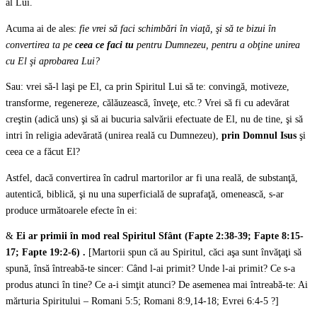
al Lui.
Acuma ai de ales:
fie vrei să faci schimbări în viaţă, şi să te bizui în
convertirea ta pe
ceea ce faci tu
pentru Dumnezeu, pentru a obţine unirea
cu El şi aprobarea Lui?
Sau: vrei să-l laşi pe El, ca prin Spiritul Lui să te: convingă, motiveze,
transforme, regenereze, călăuzească, înveţe, etc.? Vrei să fi cu adevărat
creştin (adică uns) şi să ai bucuria salvării efectuate de El, nu de tine, şi să
intri în religia adevărată (unirea reală cu Dumnezeu),
prin Domnul Isus
şi
ceea ce a făcut El?
Astfel, dacă convertirea în cadrul martorilor ar fi una reală, de substanţă,
autentică, biblică, şi nu una superficială de suprafaţă, omenească, s-ar
produce următoarele efecte în ei:
&
Ei ar primii în mod real Spiritul Sfânt (Fapte 2:38-39; Fapte 8:15-
17; Fapte 19:2-6) .
[Martorii spun că au Spiritul, căci aşa sunt învăţaţi să
spună, însă întreabă-te sincer: Când l-ai primit? Unde l-ai primit? Ce s-a
produs atunci în tine? Ce a-i simţit atunci? De asemenea mai întreabă-te: Ai
mărturia Spiritului – Romani 5:5; Romani 8:9,14-18; Evrei 6:4-5 ?]