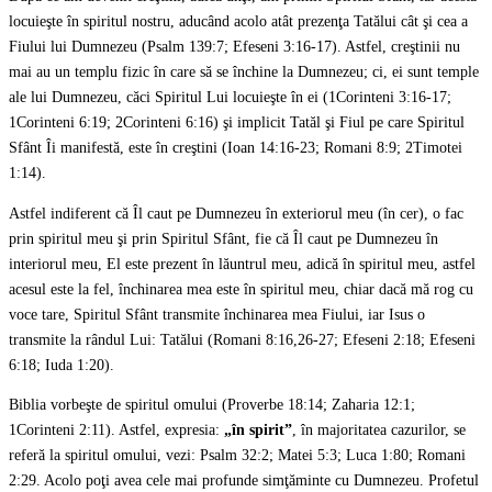
locuieşte în spiritul nostru, aducând acolo atât prezenţa Tatălui cât şi cea a
Fiului lui Dumnezeu (Psalm 139:7; Efeseni 3:16-17). Astfel, creştinii nu
mai au un templu fizic în care să se închine la Dumnezeu; ci, ei sunt temple
ale lui Dumnezeu, căci Spiritul Lui locuieşte în ei (1Corinteni 3:16-17;
1Corinteni 6:19; 2Corinteni 6:16) şi implicit Tatăl şi Fiul pe care Spiritul
Sfânt Îi manifestă, este în creştini (Ioan 14:16-23; Romani 8:9; 2Timotei
1:14).
Astfel indiferent că Îl caut pe Dumnezeu în exteriorul meu (în cer), o fac
prin spiritul meu şi prin Spiritul Sfânt, fie că Îl caut pe Dumnezeu în
interiorul meu, El este prezent în lăuntrul meu, adică în spiritul meu, astfel
acesul este la fel, închinarea mea este în spiritul meu, chiar dacă mă rog cu
voce tare, Spiritul Sfânt transmite închinarea mea Fiului, iar Isus o
transmite la rândul Lui: Tatălui (Romani 8:16,26-27; Efeseni 2:18; Efeseni
6:18; Iuda 1:20).
Biblia vorbeşte de spiritul omului (Proverbe 18:14; Zaharia 12:1;
1Corinteni 2:11). Astfel, expresia:
„în spirit”
, în majoritatea cazurilor, se
referă la spiritul omului, vezi: Psalm 32:2; Matei 5:3; Luca 1:80; Romani
2:29. Acolo poţi avea cele mai profunde simţăminte cu Dumnezeu. Profetul