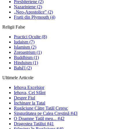
Presbiteriene
(2)
Nazariniene
(2)
„Neo-Apostolice”
(2)
Frații din Plymouth
(4)
Religii False
Practici Oculte
(8)
Iudaism
(7)
Islamism
(2)
Zoroastrism
(1)
Buddhism
(1)
Hinduism
(1)
Bahá'í
(2)
Ultimele Articole
Iehova Excelsior
Iehova, Cel Sfânt
Despre Fiul
Închinare la Tatal
Rugăciune Către Tatăl Ceresc
Singurătatea pe Calea Creştină #43
O Doamne Tatăl meu... #42
Dragostea Tatălui #41
Stăruinţa în Rugăciune #40