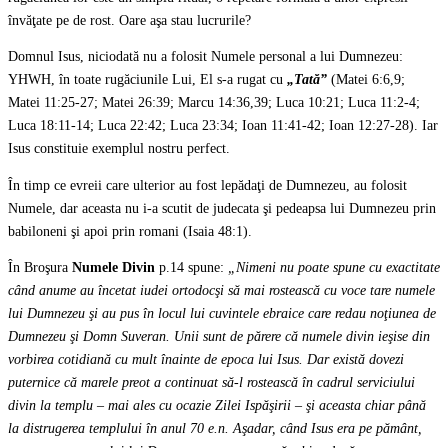
învăţate pe de rost. Oare aşa stau lucrurile?
Domnul Isus, niciodată nu a folosit Numele personal a lui Dumnezeu:
YHWH, în toate rugăciunile Lui, El s-a rugat cu
„Tată”
(Matei 6:6,9;
Matei 11:25-27; Matei 26:39; Marcu 14:36,39; Luca 10:21; Luca 11:2-4;
Luca 18:11-14; Luca 22:42; Luca 23:34; Ioan 11:41-42; Ioan 12:27-28). Iar
Isus constituie exemplul nostru perfect.
În timp ce evreii care ulterior au fost lepădaţi de Dumnezeu, au folosit
Numele, dar aceasta nu i-a scutit de judecata şi pedeapsa lui Dumnezeu prin
babiloneni şi apoi prin romani (Isaia 48:1).
În Broşura
Numele Divin
p.14 spune:
„Nimeni nu poate spune cu exactitate
când anume au încetat iudei ortodocşi să mai rostească cu voce tare numele
lui Dumnezeu şi au pus în locul lui cuvintele ebraice care redau noţiunea de
Dumnezeu şi Domn Suveran. Unii sunt de părere că numele divin ieşise din
vorbirea cotidiană cu mult înainte de epoca lui Isus. Dar există dovezi
puternice că marele preot a continuat să-l rostească în cadrul serviciului
divin la templu – mai ales cu ocazie Zilei Ispăşirii – şi aceasta chiar până
la distrugerea templului în anul 70 e.n. Aşadar, când Isus era pe pământ,