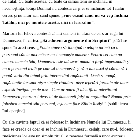
de Tatăl. Cu toate acestea, cu toate că samaritenii se închinau în
necunoştinţă, totuşi Domnul nu contestă că şi ei se închinau tot Tatălui
ceresc şi nu altor zei, când spune:
„vine ceasul când nu vă veţi închina
Tatălui, nici pe muntele acesta, nici în Ierusalim”
.
Martorii lui Iehova contestă că alti oameni in afara de ei, s-ar ruga lui
Dumnezeu, în cartea:
„Să aducem argumente din Scripturi”
p.151 se
spune în acest sens:
„Poate cineva să întreţină o relaţie intimă cu o
persoană căreia nici măcar nu-i cunoaşte numele? Pentru cei care nu
cunosc numele Său, Dumnezeu este adeseori numai o forţă impersonală şi
nu o persoană reală pe care să o cunoască şi să o iubească şi căreia să-i
poată vorbi din inimă prin intermediul rugăciunii. Dacă se roagă,
rugăciunile lor sunt nişte simple ritualuri, nişte repetări formale ale unor
expresii învăţate pe de rost…Cum ar putea fi identificat adevăratul
Dumnezeu pentru a-i deosebi de dumnezeii falşi ai naţiunilor? Numai prin
folosirea numelui său personal, aşa cum face Biblia însăşi.”
[sublinierea
îmi aparţine].
Cu alte cuvinte faptul că ei folosesc în închinare Numele lui Dumnezeu, îi
face se creadă că doar ei se închină la Dumnezeu, ceilalţi care nu-L folosesc,
rugăciunea lor este un simplu ritual, o repetare formală a unor expresii