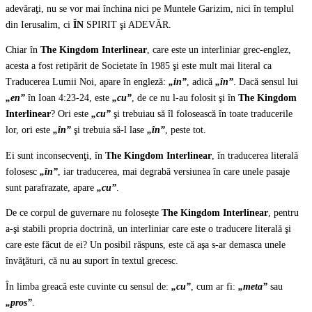
adevăraţi, nu se vor mai închina nici pe Muntele Garizim, nici în templul
din Ierusalim, ci
ÎN
SPIRIT şi ADEVĂR.
Chiar în
The Kingdom Interlinear
, care este un interliniar grec-englez,
acesta a fost retipărit de Societate în 1985 şi este mult mai literal ca
Traducerea Lumii Noi, apare în engleză:
„in”
, adică
„în”
. Dacă sensul lui
„en”
în Ioan 4:23-24, este
„cu”
, de ce nu l-au folosit şi în
The Kingdom
Interlinear
? Ori este
„cu”
şi trebuiau să îl folosească în toate traducerile
lor, ori este
„în”
şi trebuia să-l lase
„în”
, peste tot.
Ei sunt inconsecvenţi, în
The Kingdom Interlinear
, în traducerea literală
folosesc
„în”
, iar traducerea, mai degrabă versiunea în care unele pasaje
sunt parafrazate, apare
„cu”
.
De ce corpul de guvernare nu foloseşte
The Kingdom Interlinear
, pentru
a-şi stabili propria doctrină, un interliniar care este o traducere literală şi
care este făcut de ei? Un posibil răspuns, este că aşa s-ar demasca unele
învăţături, că nu au suport în textul grecesc.
În limba greacă este cuvinte cu sensul de:
„cu”
, cum ar fi:
„meta”
sau
„pros”
.