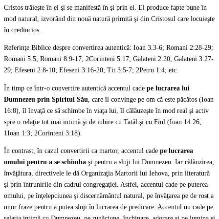
Cristos trăieşte în el şi se manifestă în şi prin el. El produce fapte bune în
mod natural, izvorând din nouă natură primită şi din Cristosul care locuieşte
în credincios.
Referinţe Biblice despre convertirea autentică: Ioan 3.3-6; Romani 2:28-29;
Romani 5:5; Romani 8:9-17; 2Corinteni 5:17; Galateni 2:20; Galateni 3:27-
29; Efeseni 2:8-10; Efeseni 3:16-20; Tit 3:5-7; 2Petru 1:4; etc.
În timp ce într-o convertire autentică accentul cade
pe lucrarea lui
Dumnezeu prin Spiritul Său
, care îl convinge pe om că este păcătos (Ioan
16:8), îl învaţă ce să schimbe în viaţa lui, îl călăuzeşte în mod real şi activ
spre o relaţie tot mai intimă şi de iubire cu Tatăl şi cu Fiul (Ioan 14:26;
1Ioan 1:3; 2Corinteni 3:18).
În contrast, în cazul convertirii ca martor, accentul cade
pe lucrarea
omului pentru a se schimba
şi pentru a sluji lui Dumnezeu. Iar călăuzirea,
învăţătura, directivele le dă Organizaţia Martorii lui Iehova, prin literatură
şi prin întrunirile din cadrul congregaţiei. Astfel, accentul cade pe puterea
omului, pe înţelepciunea şi discernământul natural, pe învăţarea pe de rost a
unor fraze pentru a putea sluji în lucrarea de predicare. Accentul nu cade pe
relaţia intimă cu Dumnezeu, pe rugăciune, închinare, adorare şi pe lumina şi