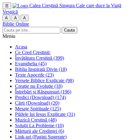
Calea Creștină
Singura Cale care duce la Viață
☰
Veșnică
A
A
A
Biblie Online
Cauta
Meniu
Acasa
Ce Cred Crestinii:
Învăţătura Creştină
(399)
Evanghelia
(45)
Biblia Inspirată Divin
(18)
Texte Apocrife
(23)
Versete Biblice Explicate
(98)
Creaţie nu Evoluţie
(18)
Întrebări şi Răspunsuri
(196)
Predici (Download)
(174)
Cărţi (Download)
(20)
Mesaje Spirituale
(125)
Pildele lui Iesus Explicate
(31)
Muzică Creştină
(48)
Soluţii La Probleme
(10)
Mărturii ale Credinței
(6)
Link-uri (Pagini Sugerate)