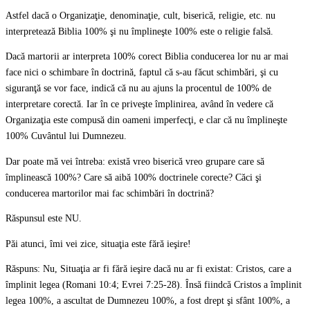
Astfel dacă o Organizaţie, denominaţie, cult, biserică, religie, etc. nu
interpretează Biblia 100% şi nu împlineşte 100% este o religie falsă.
Dacă martorii ar interpreta 100% corect Biblia conducerea lor nu ar mai
face nici o schimbare în doctrină, faptul că s-au făcut schimbări, şi cu
siguranţă se vor face, indică că nu au ajuns la procentul de 100% de
interpretare corectă. Iar în ce priveşte împlinirea, având în vedere că
Organizaţia este compusă din oameni imperfecţi, e clar că nu împlineşte
100% Cuvântul lui Dumnezeu.
Dar poate mă vei întreba: există vreo biserică vreo grupare care să
împlinească 100%? Care să aibă 100% doctrinele corecte? Căci şi
conducerea martorilor mai fac schimbări în doctrină?
Răspunsul este NU.
Păi atunci, îmi vei zice, situaţia este fără ieşire!
Răspuns: Nu, Situaţia ar fi fără ieşire dacă nu ar fi existat: Cristos, care a
împlinit legea (Romani 10:4; Evrei 7:25-28). Însă fiindcă Cristos a împlinit
legea 100%, a ascultat de Dumnezeu 100%, a fost drept şi sfânt 100%, a