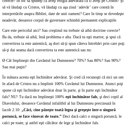
corecte? În loc să spuneţi că aveţi religia adevărată că Îl aveţi pe Cristos? Şi
să vă lăudaţi cu Cristos, vă lăudaţi cu aşa zisul ‘adevăr’ care constă în
interpretările asupra Bibliei, date de unii oameni? Care în timp se dovedeşte
neadevăr, deoarece corpul de guvernare schimbă permanent explicaţiile.
Care este pericolul aici? Sau creştinul nu trebuie să aibă doctrine corecte?
Ba da, trebuie să aibă, însă problema e alta. Dacă tu eşti martor, şi spui că
convertirea ta este autentică, aş dori să-ţi spun câteva întrebări prin care poţi
să-ţi dai seama dacă convertirea ta este autentică sau nu:
Ø Cât împlineşti din Cuvântul lui Dumnezeu? 70%? Sau 80%? Sau 90%?
Sau mai puţin?
În măsura acesta eşti închinător adevărat. Şi cred că recunoşti că nici un om
în afară de Cristos nu a împlinit 100% Cuvântul lui Dumnezeu. Atunci poţi
spune că eşti închinător adevărat doar în parte, şi în parte eşti închinător
fals? NU! Tu dacă nu împlineşti 100%
eşti închinător fals
, şi deci copil al
Diavolului, deoarece Cuvântul infailibil al lui Dumnezeu precizează în
Iacob 2:10:
„Căci, cine păzeşte toată legea şi greşeşte într-o singură
poruncă, se face vinovat de toate.”
Deci dacă calci o singură poruncă, le
calci pe toate, şi astfel eşti călcător de lege şi închinător fals.