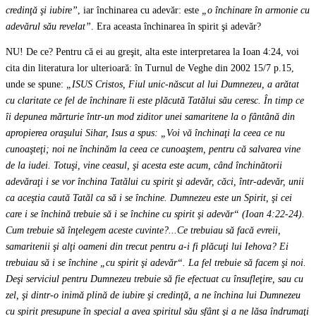
credinţă şi iubire”
, iar închinarea cu adevăr: este
„o închinare în armonie cu
adevărul său revelat”
. Era aceasta închinarea în spirit şi adevăr?
NU! De ce? Pentru că ei au greşit, alta este interpretarea la Ioan 4:24, voi
cita din literatura lor ulterioară: în Turnul de Veghe din 2002 15/7 p.15,
unde se spune:
„ISUS Cristos, Fiul unic-născut al lui Dumnezeu, a arătat
cu claritate ce fel de închinare îi este plăcută Tatălui său ceresc. În timp ce
îi depunea mărturie într-un mod ziditor unei samaritene la o fântână din
apropierea oraşului Sihar, Isus a spus: „Voi vă închinaţi la ceea ce nu
cunoaşteţi; noi ne închinăm la ceea ce cunoaştem, pentru că salvarea vine
de la iudei. Totuşi, vine ceasul, şi acesta este acum, când închinătorii
adevăraţi i se vor închina Tatălui cu spirit şi adevăr, căci, într-adevăr, unii
ca aceştia caută Tatăl ca să i se închine. Dumnezeu este un Spirit, şi cei
care i se închină trebuie să i se închine cu spirit şi adevăr“ (Ioan 4:22-24).
Cum trebuie să înţelegem aceste cuvinte?...Ce trebuiau să facă evreii,
samaritenii şi alţi oameni din trecut pentru a-i fi plăcuţi lui Iehova? Ei
trebuiau să i se închine „cu spirit şi adevăr“. La fel trebuie să facem şi noi.
Deşi serviciul pentru Dumnezeu trebuie să fie efectuat cu însufleţire, sau cu
zel, şi dintr-o inimă plină de iubire şi credinţă, a ne închina lui Dumnezeu
cu spirit presupune în special a avea spiritul său sfânt şi a ne lăsa îndrumaţi