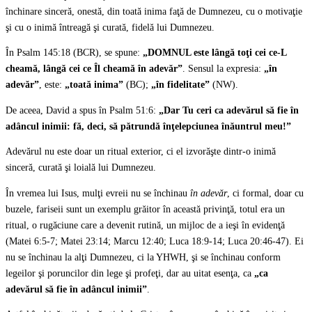
închinare sinceră, onestă, din toată inima faţă de Dumnezeu, cu o motivaţie
şi cu o inimă întreagă şi curată, fidelă lui Dumnezeu.
În Psalm 145:18 (BCR), se spune:
„DOMNUL este lângă toţi cei ce-L
cheamă, lângă cei ce Îl cheamă în adevăr”
. Sensul la expresia:
„în
adevăr”
, este:
„toată inima”
(BC);
„în fidelitate”
(NW).
De aceea, David a spus în Psalm 51:6:
„Dar Tu ceri ca adevărul să fie în
adâncul inimii: fă, deci, să pătrundă înţelepciunea înăuntrul meu!”
Adevărul nu este doar un ritual exterior, ci el izvorăşte dintr-o inimă
sinceră, curată şi loială lui Dumnezeu.
În vremea lui Isus, mulţi evreii nu se închinau
în adevăr
, ci formal, doar cu
buzele, fariseii sunt un exemplu grăitor în această privinţă, totul era un
ritual, o rugăciune care a devenit rutină, un mijloc de a ieşi în evidenţă
(Matei 6:5-7; Matei 23:14; Marcu 12:40; Luca 18:9-14; Luca 20:46-47). Ei
nu se închinau la alţi Dumnezeu, ci la YHWH, şi se închinau conform
legeilor şi poruncilor din lege şi profeţi, dar au uitat esenţa, ca
„ca
adevărul să fie în adâncul inimii”
.