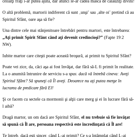
ceilalţi fraţi i-ar putea ajuta, dar atunci le-ar cădea masca de călăuziţi divini!
O altă problemă, martorii indiferent că sunt ‚unşi’ sau ‚alte oi’ pretind că au
Spiritul Sfânt, oare aşa să fie?
Una dintre cele mai stânjenitoare întrebări pentru martori, este întrebarea:
„Aţi primit Spirit Sfânt când aţi devenit credincioşi?”
(Fapte 19:2
NW).
Iubite martor care citeşti poate această broşură, ai primit tu Spiritul Sfânt?
Poate vei zice, da, căci aşa ai fost învăţat, dar fără să-L fi primit în realitate.
La o anumită întrunire de serviciu s-a spus:
dacă vă întrebă cineva: Aveţi
Spiritul Sfânt? Să spuneţi că Îl aveţi. Deoarece nu aţi putea merge în
lucrarea de predicare fără El!
Şi ce facem cu sectele ca mormonii şi alţii care merg şi ei în lucrare fără să-
l aibă?
Dragă martor, un om dacă are Spiritul Sfânt,
el nu trebuie să fie învăţat
să spună că Îl are, persoana respectivă este încredinţată că Îl are!
Te întreb, dacă eşti sincer, când L-ai primit? Ce s-a întâmplat când L-ai