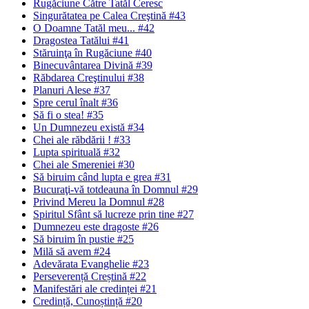
Rugăciune Către Tatăl Ceresc
Singurătatea pe Calea Creştină #43
O Doamne Tatăl meu... #42
Dragostea Tatălui #41
Stăruinţa în Rugăciune #40
Binecuvântarea Divină #39
Răbdarea Creştinului #38
Planuri Alese #37
Spre cerul înalt #36
Să fi o stea! #35
Un Dumnezeu există #34
Chei ale răbdării ! #33
Lupta spirituală #32
Chei ale Smereniei #30
Să biruim când lupta e grea #31
Bucuraţi-vă totdeauna în Domnul #29
Privind Mereu la Domnul #28
Spiritul Sfânt să lucreze prin tine #27
Dumnezeu este dragoste #26
Să biruim în pustie #25
Milă să avem #24
Adevărata Evanghelie #23
Perseverență Creștină #22
Manifestări ale credinței #21
Credință, Cunoștință #20