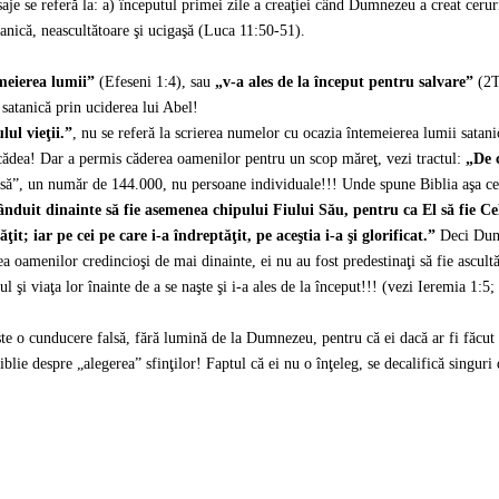
aje se referă la: a) începutul primei zile a creaţiei când Dumnezeu a creat cerur
tanică, neascultătoare şi ucigaşă (Luca 11:50-51).
meierea lumii”
(Efeseni 1:4), sau
„
v-a ales de la început pentru salvare”
(2T
 satanică prin uciderea lui Abel!
lul vieţii.”
, nu se referă la scrierea numelor cu ocazia întemeierea lumii satanic
 cădea! Dar a permis căderea oamenilor pentru un scop măreţ, vezi tractul:
„
De 
lasă”, un număr de 144.000, nu persoane individuale!!! Unde spune Biblia aşa c
 rânduit dinainte să fie asemenea chipului Fiului Său, pentru ca El să fie Cel
ţit; iar pe cei pe care i-a îndreptăţit, pe aceştia i-a şi glorificat.”
Deci Dumn
menilor credincioşi de mai dinainte, ei nu au fost predestinaţi să fie ascultători
 şi viaţa lor înainte de a se naşte şi i-a ales de la început!!! (vezi Ieremia 1:5;
e o cunducere falsă, fără lumină de la Dumnezeu, pentru că ei dacă ar fi făcut c
blie despre „alegerea” sfinţilor! Faptul că ei nu o înţeleg, se decalifică singur