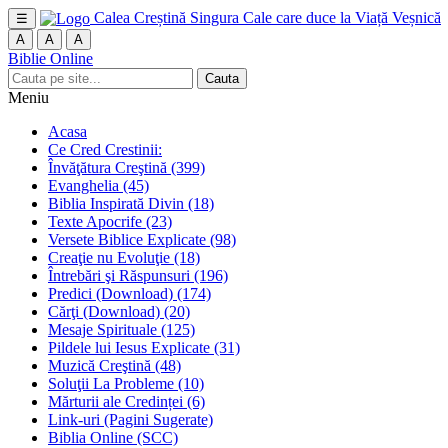
Calea Creștină
Singura Cale care duce la Viață Veșnică
☰
A
A
A
Biblie Online
Cauta
Meniu
Acasa
Ce Cred Crestinii:
Învăţătura Creştină
(399)
Evanghelia
(45)
Biblia Inspirată Divin
(18)
Texte Apocrife
(23)
Versete Biblice Explicate
(98)
Creaţie nu Evoluţie
(18)
Întrebări şi Răspunsuri
(196)
Predici (Download)
(174)
Cărţi (Download)
(20)
Mesaje Spirituale
(125)
Pildele lui Iesus Explicate
(31)
Muzică Creştină
(48)
Soluţii La Probleme
(10)
Mărturii ale Credinței
(6)
Link-uri (Pagini Sugerate)
Biblia Online (SCC)