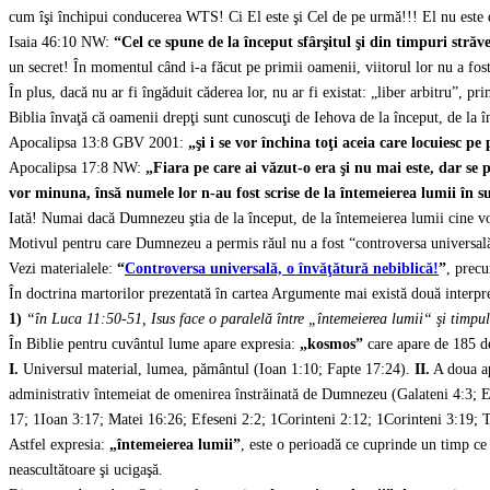
cum îşi închipui conducerea WTS! Ci El este şi Cel de pe urmă!!! El nu este doar
Isaia 46:10 NW:
“Cel ce spune de la început sfârşitul şi din timpuri străv
un secret! În momentul când i-a făcut pe primii oamenii, viitorul lor nu a fo
În plus, dacă nu ar fi îngăduit căderea lor, nu ar fi existat: „liber arbitru”, 
Biblia învaţă că oamenii drepţi sunt cunoscuţi de Iehova de la început, de la în
Apocalipsa 13:8 GBV 2001:
„şi i se vor închina toţi aceia care locuiesc p
Apocalipsa 17:8 NW:
„
Fiara pe care ai văzut-o era şi nu mai este, dar se 
vor minuna, însă numele lor n-au fost scrise de la întemeierea lumii în sul
Iată! Numai dacă Dumnezeu ştia de la început, de la întemeierea lumii cine vor fi
Motivul pentru care Dumnezeu a permis răul nu a fost “controversa universală”
Vezi materialele:
“
Controversa universală, o învăţătură nebiblică!
”
, prec
În doctrina martorilor prezentată în cartea Argumente mai există două interpre
1)
“în Luca 11:50-51, Isus face o paralelă între „întemeierea lumii“ şi timpul
În Biblie pentru cuvântul lume apare expresia:
„kosmos”
care apare de 185 d
I.
Universul material, lumea, pământul (Ioan 1:10; Fapte 17:24).
II.
A doua ap
administrativ întemeiat de omenirea înstrăinată de Dumnezeu (Galateni 4:3; 
17; 1Ioan 3:17; Matei 16:26; Efeseni 2:2; 1Corinteni 2:12; 1Corinteni 3:19; T
Astfel expresia:
„întemeierea lumii”
, este o perioadă ce cuprinde un timp ce 
neascultătoare şi ucigaşă.