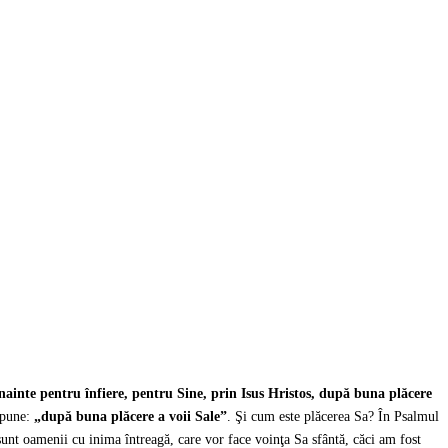
inainte pentru înfiere, pentru Sine, prin Isus Hristos, după buna plăcere
 spune:
„după buna plăcere a voii Sale”
. Şi cum este plăcerea Sa? În Psalmul
unt oamenii cu inima întreagă, care vor face voinţa Sa sfântă, căci am fost