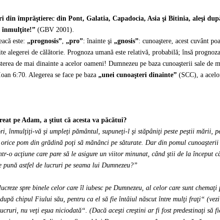
ari din împrăştiere
c
din Pont, Galatia, Capadocia, Asia şi Bitinia, aleşi dup
e înmulţite!”
(GBV 2001).
eacă este:
„prognosis”
,
„pro”
: înainte şi
„gnosis”
: cunoaştere, acest cuvânt poa
 alegerei de călătorie. Prognoza umană este relativă, probabilă; însă prognoza d
oaşterea de mai dinainte a acelor oameni! Dumnezeu pe baza cunoaşterii sale de m
i Ioan 6:70. Alegerea se face pe baza
„unei cunoaşteri dinainte”
(SCC), a acelor
at pe Adam, a ştiut că acesta va păcătui?
, înmulţiţi-vă şi umpleţi pământul, supuneţi-l şi stăpâniţi peste peştii mării, pe
ce pom din grădină poţi să mănânci pe săturate. Dar din pomul cunoaşterii bin
r-o acţiune care pare să le asigure un viitor minunat, când ştii de la început c
 se pună astfel de lucruri pe seama lui Dumnezeu?”
eze spre binele celor care îl iubesc pe Dumnezeu, al celor care sunt chemaţi pot
 după chipul Fiului său, pentru ca el să fie întâiul născut între mulţi fraţi“ (vez
ruri, nu veţi eşua niciodată“. (Dacă aceşti creştini ar fi fost predestinaţi să fie 