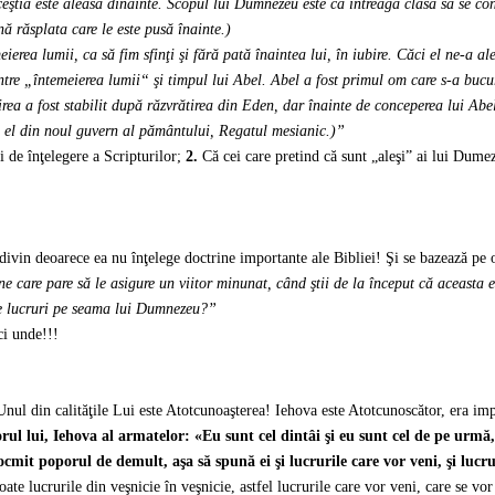
ceştia este aleasă dinainte. Scopul lui Dumnezeu este ca întreaga clasă să se co
ă răsplata care le este pusă înainte.)
ierea lumii, ca să fim sfinţi şi fără pată înaintea lui, în iubire.
Căci el ne-a ale
tre „întemeierea lumii“ şi timpul lui Abel. Abel a fost primul om care s-a bucur
irea a fost stabilit după răzvrătirea din Eden, dar înainte de conceperea lui A
 cu el din noul guvern al pământului, Regatul mesianic.)”
i de înţelegere a Scripturilor;
2.
Că cei care pretind că sunt „aleşi” ai lui Dume
vin deoarece ea nu înţelege doctrine importante ale Bibliei! Şi se bazează pe o
ne care pare să le asigure un viitor minunat, când ştii de la început că aceasta e
 de lucruri pe seama lui Dumnezeu?”
ci unde!!!
ul din calităţile Lui este Atotcunoaşterea! Iehova este Atotcunoscător, era impo
orul lui, Iehova al armatelor: «Eu sunt cel dintâi şi eu sunt cel de pe urm
tocmit poporul de demult, aşa
să spună ei şi lucrurile care vor veni, şi lucr
oate lucrurile din veşnicie în veşnicie, astfel lucrurile care vor veni, care se vo