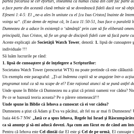
partea fiecăruia se cer eforturi, înseamnă că numai clasa din care fac parte a
a
face
parte din această clasă trebuie să se dovedească fideli dacă vor să obţin
Efeseni 1:4-5: El „ne-a ales în unitate cu el [cu Isus Cristos] înainte de înteme
voinţa sa“. (Este demn de reţinut că, în Luca 11:50-51, Isus face o paralelă în
Dumnezeu de a aduce în existenţă o ‘sămânţă’ prin care să fie eliberată omen
principală, Isus Cristos, să fie un grup de discipoli fideli care să facă parte
Aceste explicaţii ale
Societăţii
Watch Tower
, denotă:
1.
lipsă de cunoaştere ş
individuale !!!
Să luăm lucrurile pe rând:
1. lipsă de cunoaştere şi de înţelegere a Scripturilor:
Societatea Watch Tower (prescurtat WTS) nu poate pretinde că este călăuzită di
Un exemplu este paragraful: „
Ţi-ai îndemna copiii să se angajeze într-o acţiu
programat totul ca să nu scape de el? Este raţional atunci să se pună astfel
Unde spune în Biblie că Dumnezeu nu a ştiut că primii oameni vor cădea? Ni
Pe ce se bazează teoria aceasta? Pe o părere omenească!!!
Unde spune în Biblie că Iehova a cunoscut că ei vor cădea?
Dumnezeu a ştiut că Adam şi Eva va păcătui, alt fel nu ar mai fi Dumnezeu! Un
Isaia 44:6-7 NW:
„Iată ce a spus Iehova, Regele lui Israel şi Răscumpărăt
ca să anunţe şi să-mi aducă dovezi. Aşa cum am făcut eu de când am în
Pentru că Iehova este
Cel dintâi
dar El este şi
Cel de pe urmă
, El cunoaşte t