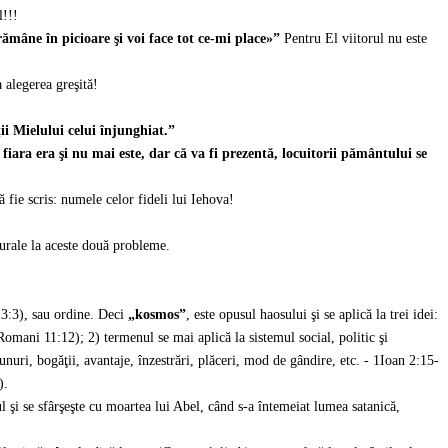
l!!!
rămâne în picioare şi voi face tot ce-mi place»”
Pentru El viitorul nu este
 alegerea greşită!
ţii Mielului celui înjunghiat.”
 fiara era şi nu mai este, dar că va fi prezentă, locuitorii pământului se
ă fie scris: numele celor fideli lui Iehova!
urale la aceste două probleme.
 3:3), sau ordine. Deci
„kosmos”
, este opusul haosului şi se aplică la trei idei:
omani 11:12); 2) termenul se mai aplică la sistemul social, politic şi
nuri, bogăţii, avantaje, înzestrări, plăceri, mod de gândire, etc. - 1Ioan 2:15-
).
l şi se sfârşeşte cu moartea lui Abel, când s-a întemeiat lumea satanică,