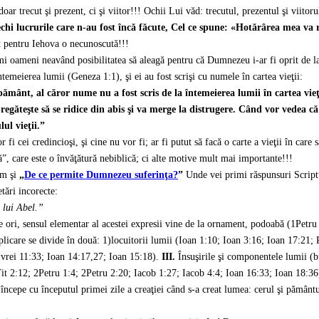
 trecut şi prezent, ci şi viitor!!! Ochii Lui văd: trecutul, prezentul şi viitoru
echi lucrurile care n-au fost încă făcute, Cel ce spune: «Hotărârea mea va 
st pentru Iehova o necunoscută!!!
primi oameni neavând posibilitatea să aleagă pentru că Dumnezeu i-ar fi oprit de la
temeierea lumii (Geneza 1:1), şi ei au fost scrişi cu numele în cartea vieţii:
e pământ, al căror nume nu a fost scris de la întemeierea lumii în cartea vie
pregăteşte să se ridice din abis şi va merge la distrugere. Când vor vedea că
ul vieţii.”
 cei credincioşi, şi cine nu vor fi; ar fi putut să facă o carte a vieţii în care s
, care este o învăţătură nebiblică; ci alte motive mult mai importante!!!
um şi
„
De ce permite Dumnezeu suferinţa?
”
Unde vei primi răspunsuri Script
tări incorecte:
 lui Abel.”
e ori, sensul elementar al acestei expresii vine de la ornament, podoabă (1Petru
licare se divide în două: 1)locuitorii lumii (Ioan 1:10; Ioan 3:16; Ioan 17:21; R
Evrei 11:33; Ioan 14:17,27; Ioan 15:18).
III.
Însuşirile şi componentele lumii (bu
it 2:12; 2Petru 1:4; 2Petru 2:20; Iacob 1:27; Iacob 4:4; Ioan 16:33; Ioan 18:36
începe cu începutul primei zile a creaţiei când s-a creat lumea: cerul şi pământu