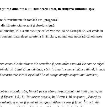
ă ştiinţa dinainte a lui Dumnezeu Tatăl, în sfinţirea Duhului, spre
te fi transliterate în română cu: „prognoză”.
ivină este total exactă şi absolut sigură!
ai dinainte, El i-a cunoscut pe cei ce vor asculta de Evanghelie, vor crede în
 oameni, dacă alegerea este la întâmplare, nu mai este necesară cunoaşterea
ste creaturile zburătoare ale cerurilor şi peste orice creatură vie care se mişcă
elui şi răului să nu mănânci, căci, în ziua în care vei mânca din el, în mod
ă aceasta este sortită eşecului? Le-ai atrage atenţia asupra unui dezastru,
rivit scopului său, fiindcă pe cei cărora le-a acordat mai întâi atenţie, pe
i şi Efeseni 1:5,11). Tot despre aceştia, în 2Petru 1:10 se spune: „Faceţi tot
salvaţi, ei nu ar fi putut să dea greş indiferent ce-ar fi făcut. Întrucât din