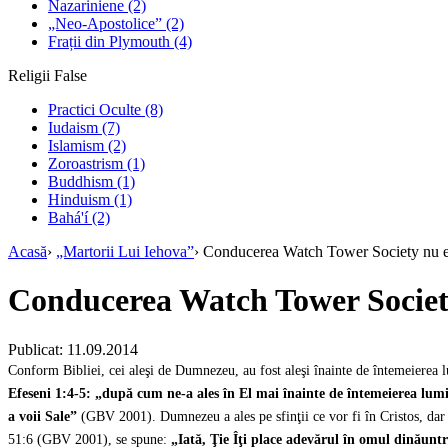
Nazariniene
(2)
„Neo-Apostolice”
(2)
Frații din Plymouth
(4)
Religii False
Practici Oculte
(8)
Iudaism
(7)
Islamism
(2)
Zoroastrism
(1)
Buddhism
(1)
Hinduism
(1)
Bahá'í
(2)
Acasă
›
„Martorii Lui Iehova”
›
Conducerea Watch Tower Society nu es
Conducerea Watch Tower Society
Publicat: 11.09.2014
Conform Bibliei, cei aleşi de Dumnezeu, au fost aleşi înainte de întemeierea 
Efeseni 1:4-5: „după cum ne-a ales în El mai înainte de întemeierea lumii,
a voii Sale”
(GBV 2001). Dumnezeu a ales pe sfinţii ce vor fi în Cristos, dar 
51:6 (GBV 2001), se spune:
„
Iată, Ţie Îţi place adevărul în omul dinăuntr