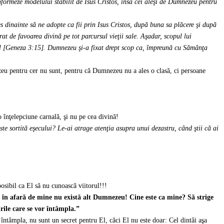
nformeze modelului stabilit de Isus Cristos, însă cei aleşi de Dumnezeu pentru
s dinainte să ne adopte ca fii prin Isus Cristos, după buna sa plăcere şi după
at de favoarea divină pe tot parcursul vieţii sale. Aşadar, scopul lui
bel [Geneza 3:15]. Dumnezeu şi-a fixat drept scop ca, împreună cu Sămânţa
zeu pentru cer nu sunt, pentru că Dumnezeu nu a ales o clasă, ci persoane
 înţelepciune carnală, şi nu pe cea divină!
ste sortită eşecului?
Le-ai atrage atenţia asupra unui dezastru, când ştii că ai
sibil ca El să nu cunoască viitorul!!!
ă, în afară de mine nu există alt Dumnezeu! Cine este ca mine? Să strige
urile care se vor întâmpla.”
r întâmpla, nu sunt un secret pentru El, căci El nu este doar: Cel dintâi aşa