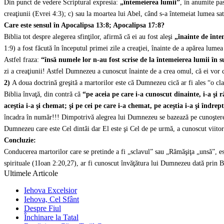
Din punct de vedere Scriptural expresia:
„întemeierea lumii”
, în anumite pas
creaţiunii (Evrei 4:3); c) sau la moartea lui Abel, când s-a întemeiat lumea sa
Care este sensul în Apocalipsa 13:8; Apocalipsa 17:8?
Biblia tot despre alegerea sfinţilor, afirmă că ei au fost aleşi
„înainte de înte
1:9) a fost făcută în începutul primei zile a creaţiei, înainte de a apărea lumea
Astfel fraza:
“însă numele lor n-au fost scrise de la întemeierea lumii în su
zi a creaţiunii! Astfel Dumnezeu a cunoscut înainte de a crea omul, că ei vor
2)
A doua doctrină greşită a martorilor este că Dumnezeu cică ar fi ales “o c
Biblia învaţă, din contră că
“
pe aceia pe care i-a cunoscut dinainte
, i-a şi
aceştia i-a şi chemat; şi pe cei pe care i-a chemat, pe aceştia i-a şi îndreptă
încadra în număr!!! Dimpotrivă alegrea lui Dumnezeu se bazează pe cunoşterea oa
Dumnezeu care este Cel dintâi dar El este şi Cel de pe urmă, a cunoscut viitorul
Concluzie:
Conducerea martorilor care se pretinde a fi „sclavul” sau „Rămăşiţa „unsă”, est
spirituale (1Ioan 2:20,27), ar fi cunoscut învăţătura lui Dumnezeu dată prin Bi
Ultimele Articole
Iehova Excelsior
Iehova, Cel Sfânt
Despre Fiul
Închinare la Tatal