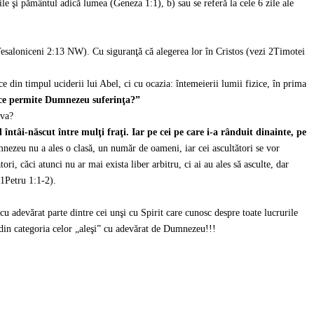
ile şi pământul adică lumea (Geneza 1:1), b) sau se referă la cele 6 zile ale
esaloniceni 2:13 NW). Cu siguranţă că alegerea lor în Cristos (vezi 2Timotei
e din timpul uciderii lui Abel, ci cu ocazia: întemeierii lumii fizice, în prima
ce permite Dumnezeu suferinţa?”
eva?
 întâi-născut între mulţi fraţi. Iar pe cei pe care i-a rânduit dinainte, pe
ezeu nu a ales o clasă, un număr de oameni, iar cei ascultători se vor
, căci atunci nu ar mai exista liber arbitru, ci ai au ales să asculte, dar
 1Petru 1:1-2).
u adevărat parte dintre cei unşi cu Spirit care cunosc despre toate lucrurile
i din categoria celor „aleşi” cu adevărat de Dumnezeu!!!