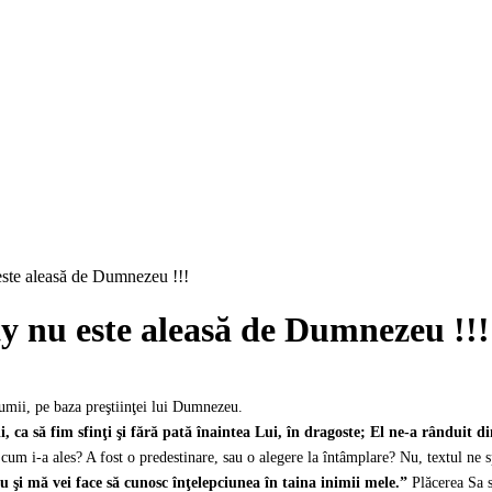
te aleasă de Dumnezeu !!!
 nu este aleasă de Dumnezeu !!!
lumii, pe baza preştiinţei lui Dumnezeu.
 ca să fim sfinţi şi fără pată înaintea Lui, în dragoste; El ne-a rânduit d
cum i-a ales? A fost o predestinare, sau o alegere la întâmplare? Nu, textul ne
u şi mă vei face să cunosc înţelepciunea în taina inimii mele.”
Plăcerea Sa s