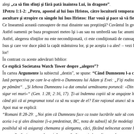
aleşi
„ca să fim sfinţi şi fără pată înaintea Lui, în dragoste”
.
1Petru 1:1-2:
„Petru, apostol al lui Isus Hristos, către locuitorii tempor
ascultare şi stropire cu sângele lui Isus Hristos: Har vouă şi pace să vă fi
Ce înseamnă această cunoaştere de mai dinainte sau preştiinţă? Cuvântul în gr
Astfel oamenii pe baza prognozei meteo îşi i-au sau nu umbrelă sau fac anumite
Astfel, alegerea sfinţilor nu este necondiţionată, ci este condiţionată de cun
Isus şi care vor duce până la capăt mântuirea lor, şi pe aceştia i-a ales! – vez
lor!
În contrast cu aceste adevăruri biblice:
Ce explică Societatea
Watch Tower despre „alegere”?
În cartea
Argumente
la subiectul „destin”, se spune:
“Când Dumnezeu l-a cre
Iată perspectiva pe care le-a oferit-o Dumnezeu lui Adam şi Evei: „Fiţi roditori
pe pământ“. „Şi Iehova Dumnezeu i-a dat omului următoarea poruncă: «Din ori
sigur vei muri»“ (Gen. 1:28; 2:16, 17). Ţi-ai îndemna copiii să se angajeze înt
când ştii că ai programat totul ca să nu scape de el? Este raţional atunci să
Apoi mai se explică:
“Romani 8:28-29: „Noi ştim că Dumnezeu face ca toate lucrările sale să conlucr
aceia i-a şi ales dinainte [i-a predestinat, BC, nota de subsol] să fie modelaţi
posibilul să vă asiguraţi chemarea şi alergarea, căci, făcând neîncetat aceste luc