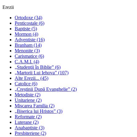
Erezii
Ortodoxe
(34)
Penticostale
(6)
Baptiste
(5)
Mormon
(4)
Adventiste
(16)
Branham
(14)
Menonite
(3)
Carismatice
(6)
C.A.M.I.
(4)
„Studenţii în Biblie”
(6)
„Martorii Lui Iehova”
(107)
Alte Erezii...
(45)
Catolice
(6)
„Creştinii După Evanghelie”
(2)
Metodiste
(2)
Unitariene
(2)
Mişcarea Familia
(2)
„Biserica lui Hristos”
(3)
Reformate
(2)
Luterane
(2)
Anabaptiste
(3)
Presbiteriene
(2)