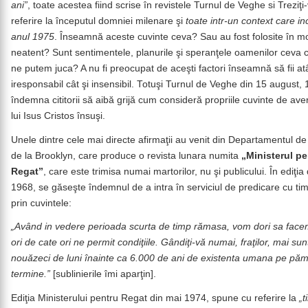
ani”
, toate acestea fiind scrise în revistele Turnul de Veghe si Treziţi
referire la începutul domniei milenare şi
toate intr-un context care i
anul 1975
. Înseamnă aceste cuvinte ceva? Sau au fost folosite în mo
neatent? Sunt sentimentele, planurile şi speranţele oamenilor ceva 
ne putem juca? A nu fi preocupat de aceşti factori înseamnă să fii at
iresponsabil cât şi insensibil. Totuşi Turnul de Veghe din 15 august,
îndemna cititorii să aibă grijă cum consideră propriile cuvinte de aver
lui Isus Cristos însuşi.
Unele dintre cele mai directe afirmaţii au venit din Departamentul de
de la Brooklyn, care produce o revista lunara numita
„Ministerul pe
Regat”
, care este trimisa numai martorilor, nu şi publicului. În ediţia
1968, se găseşte îndemnul de a intra în serviciul de predicare cu tim
prin cuvintele:
„Având in vedere perioada scurta de timp rămasa, vom dori sa fac
ori de cate ori ne permit condiţiile. Gândiţi-vă numai, fraţilor, mai su
nouăzeci de luni înainte ca 6.000 de ani de existenta umana pe pă
termine.”
[sublinierile îmi aparţin].
Ediţia Ministerului pentru Regat din mai 1974, spune cu referire la
„t