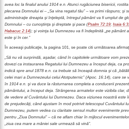
avea loc la finalul anului 1914 e.n. Atunci rugăciunea bisericii, rostita
plecarea Domnului ei – „Sa vina regatul tău” – va primi răspuns; şi 
administraţie dreapta şi înţeleptă, întregul pământ va fi umplut de gl
Domnului – cu cunoştinţa şi dreptate şi pace (
Psalm 72:19
;
Isaia 6:3
Habacuc 2:14
); şi voinţa lui Dumnezeu va fi îndeplinită „pe pământ
este şi în cer.”
În aceeaşi publicaţie, la pagina 101, se poate citi următoarea afirmaţ
„Să nu vă surprindă, aşadar, când în capitolele următoare vom prez
dovezi ca instaurarea Regatului lui Dumnezeu a început deja, ca prof
indică spre anul 1878 e.n. ca trebuie să înceapă domnia şi că „bătălia
celei mari a Dumnezeului celui Atotputernic” (Apoc. 16:14), care se 
în 1914 e.n. şi va duce la răsturnarea completa a conducerii prezen
pământului, a început deja. Strângerea armatelor este vizibila clar, d
de vedere al Cuvântului lui Dumnezeu. Daca viziunea noastră este 
de prejudecăţi, când ajustam în mod potrivit telescopul Cuvântului lu
Dumnezeu, putem vedea cu claritate sensul multor evenimente pre
pentru „Ziua Domnului” – că ne aflam chiar în mijlocul evenimentelor
„ziua cea mare a mâniei sale urmează să vină”.