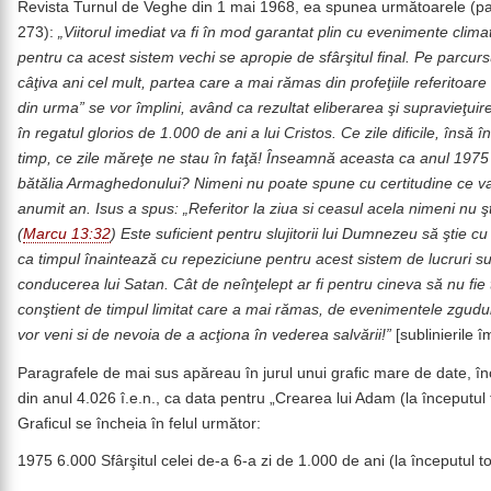
Revista Turnul de Veghe din 1 mai 1968, ea spunea următoarele (pa
273):
„Viitorul imediat va fi în mod garantat plin cu evenimente climat
pentru ca acest sistem vechi se apropie de sfârşitul final. Pe parcur
câţiva ani cel mult, partea care a mai rămas din profeţiile referitoare l
din urma” se vor împlini, având ca rezultat eliberarea şi supravieţuir
în regatul glorios de 1.000 de ani a lui Cristos. Ce zile dificile, însă î
timp, ce zile măreţe ne stau în faţă! Înseamnă aceasta ca anul 197
bătălia Armaghedonului? Nimeni nu poate spune cu certitudine ce v
anumit an. Isus a spus: „Referitor la ziua si ceasul acela nimeni nu şt
(
Marcu 13:32
) Este suficient pentru slujitorii lui Dumnezeu să ştie cu
ca timpul înaintează cu repeziciune pentru acest sistem de lucruri s
conducerea lui Satan. Cât de neînţelept ar fi pentru cineva să nu fie 
conştient de timpul limitat care a mai rămas, de evenimentele zgudu
vor veni si de nevoia de a acţiona în vederea salvării!”
[sublinierile î
Paragrafele de mai sus apăreau în jurul unui grafic mare de date, î
din anul 4.026 î.e.n., ca data pentru „Crearea lui Adam (la începutul
Graficul se încheia în felul următor:
1975 6.000 Sfârşitul celei de-a 6-a zi de 1.000 de ani (la începutul t