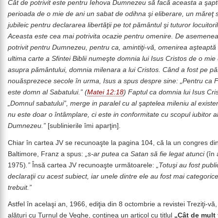
Cât de potrivit
este pentru Iehova Dumnezeu să facă aceasta a şap
perioada de o mie de ani un sabat de odihna şi eliberare, un măreţ 
jubileic pentru declararea libertăţii pe tot pământul şi tuturor locuitoril
Aceasta este cea mai potrivita ocazie pentru omenire. De asemenea 
potrivit pentru Dumnezeu, pentru ca, amintiţi-vă, omenirea aşteaptă
ultima carte a Sfintei Biblii numeşte domnia lui Isus Cristos de o mie
asupra pământului, domnia milenara a lui Cristos. Când a fost pe p
nouăsprezece secole în urma, Isus a spus despre sine: „Pentru ca F
este domn al Sabatului.” (
Matei 12:18
) Faptul ca domnia lui Isus Cri
„Domnul sabatului”, merge in paralel cu al şaptelea mileniu al exist
nu este doar o întâmplare, ci este in conformitate cu scopul iubitor al
Dumnezeu.”
[sublinierile îmi aparţin].
Chiar în cartea JV se recunoaşte la pagina 104, că la un congres di
Baltimore, Franz a spus:
„s-ar putea ca Satan să fie legat atunci
(în 
1975)
.”
Însă cartea JV recunoaşte următoarele:
„Totuşi au fost publi
declaraţii cu acest subiect, iar unele dintre ele au fost mai categoric
trebuit.”
Astfel în acelaşi an, 1966, ediţia din 8 octombrie a revistei Treziţi-vă,
alături cu Turnul de Veghe, conţinea un articol cu titlul
„Cât de mult