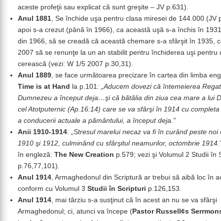
aceste profeţii sau explicat că sunt greşite – JV p.631).
Anul 1881
, Se închide uşa pentru clasa miresei de 144.000 (JV p
apoi s-a crezut (până în 1966), ca această uşă s-a închis în 1931
din 1966, să se creadă că această chemare s-a sfârşit în 1935, c
2007 să se renunţe la un an stabilit pentru închiderea uşi pentru 
cerească (vezi: W 1/5 2007 p.30,31).
Anul 1889
, se face următoarea precizare în cartea din limba en
Time is at Hand
la p.101:
„Aducem dovezi că întemeierea Regatu
Dumnezeu a început deja…şi că bătălia din ziua cea mare a lui
cel Atotputernic (Ap.16:14) care se va sfârşi în 1914 cu completa
a conducerii actuale a pământului, a început deja.”
Anii 1910-1914
:
„Stresul marelui necaz va fi în curând peste noi
1910 şi 1912, culminând cu sfârşitul neamurilor, octombrie 1914.
în engleză:
The New Creation
p.579; vezi şi Volumul 2 Studii în S
p.76,77,101).
Anul 1914
, Armaghedonul din Scriptură ar trebui să aibă loc în a
conform cu Volumul 3
Studii în Scripturi
p.126,153.
Anul 1914
, mai târziu s-a susţinut că în acest an nu se va sfârşi
Armaghedonul; ci, atunci va începe (
Pastor Russell¢s Serrmon