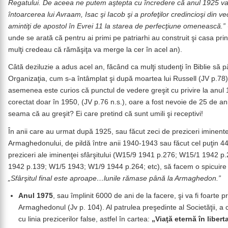
Regatului. De aceea ne putem aştepta cu încredere că anul 1925 v
întoarcerea lui Avraam, Isac şi Iacob şi a profeţilor credincioşi din v
amintiţi de apostol în Evrei 11 la starea de perfecţiune omenească.”
unde se arată că pentru ai primi pe patriarhi au construit şi casa prinţi
mulţi credeau că rămăşiţa va merge la cer în acel an).
Câtă deziluzie a adus acel an, făcând ca mulţi studenţi în Biblie să
Organizaţia, cum s-a întâmplat şi după moartea lui Russell (JV p.78
asemenea este curios că punctul de vedere greşit cu privire la anul
corectat doar în 1950, (JV p.76 n.s.), oare a fost nevoie de 25 de an
seama că au greşit? Ei care pretind că sunt umili şi receptivi!
În anii care au urmat după 1925, sau făcut zeci de preziceri iminente
Armaghedonului, de pildă între anii 1940-1943 sau făcut cel puţin 4
preziceri ale iminenţei sfârşitului (W15/9 1941 p.276; W15/1 1942 p
1942 p.139; W1/5 1943; W1/9 1944 p.264; etc), să facem o spicuire
„Sfârşitul final este aproape…lunile rămase până la Armaghedon.”
Anul 1975
, sau împlinit 6000 de ani de la facere, şi va fi foarte p
Armaghedonul (Jv p. 104). Al patrulea preşedinte al Societăţii, a 
cu linia prezicerilor false, astfel în cartea:
„Viaţă eternă în liberta