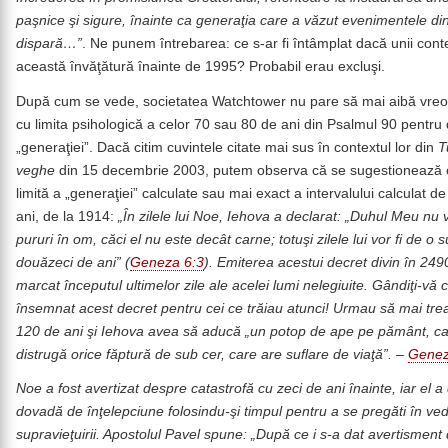
paşnice şi sigure, înainte ca generaţia care a văzut evenimentele di
dispară…”
. Ne punem întrebarea: ce s-ar fi întâmplat dacă unii cont
această învăţătură înainte de 1995? Probabil erau excluşi.
După cum se vede, societatea Watchtower nu pare să mai aibă vre
cu limita psihologică a celor 70 sau 80 de ani din Psalmul 90 pentru
„generaţiei”. Dacă citim cuvintele citate mai sus în contextul lor din
T
veghe
din 15 decembrie 2003, putem observa că se sugestionează
limită a „generaţiei” calculate sau mai exact a intervalului calculat d
ani, de la 1914:
„În zilele lui Noe, Iehova a declarat: „Duhul Meu nu
pururi în om, căci el nu este decât carne; totuşi zilele lui vor fi de o s
douăzeci de ani” (
Geneza 6:3
). Emiterea acestui decret divin în 2490
marcat începutul ultimelor zile ale acelei lumi nelegiuite. Gândiţi-vă 
însemnat acest decret pentru cei ce trăiau atunci! Urmau să mai tre
120 de ani şi Iehova avea să aducă „un potop de ape pe pământ, c
distrugă orice făptură de sub cer, care are suflare de viaţă”. –
Genez
Noe a fost avertizat despre catastrofă cu zeci de ani înainte, iar el a
dovadă de înţelepciune folosindu-şi timpul pentru a se pregăti în ve
supravieţuirii. Apostolul Pavel spune: „După ce i s-a dat avertisment 