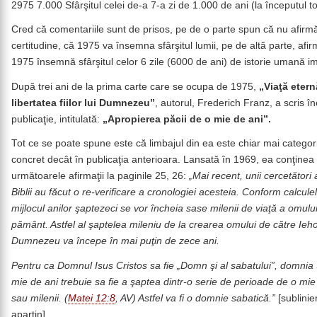
2975 7.000 Sfârşitul celei de-a 7-a zi de 1.000 de ani (la începutul 
Cred că comentariile sunt de prisos, pe de o parte spun că nu afirm
certitudine, că 1975 va însemna sfârşitul lumii, pe de altă parte, afi
1975 însemnă sfârşitul celor 6 zile (6000 de ani) de istorie umană i
După trei ani de la prima carte care se ocupa de 1975,
„Viaţă etern
libertatea fiilor lui Dumnezeu”
, autorul, Frederich Franz, a scris î
publicaţie, intitulată:
„Apropierea păcii de o mie de ani”.
Tot ce se poate spune este că limbajul din ea este chiar mai categori
concret decât în publicaţia anterioara. Lansată în 1969, ea conţinea
următoarele afirmaţii la paginile 25, 26:
„Mai recent, unii cercetători a
Biblii au făcut o re-verificare a cronologiei acesteia. Conform calculelo
mijlocul anilor şaptezeci se vor încheia sase milenii de viaţă a omulu
pământ. Astfel al şaptelea mileniu de la crearea omului de către Ieh
Dumnezeu va începe în mai puţin de zece ani.
Pentru ca Domnul Isus Cristos sa fie „Domn şi al sabatului”, domnia
mie de ani trebuie sa fie a şaptea dintr-o serie de perioade de o mie
sau milenii. (
Matei 12:8
, AV) Astfel va fi o domnie sabatică.”
[sublinier
aparţin].