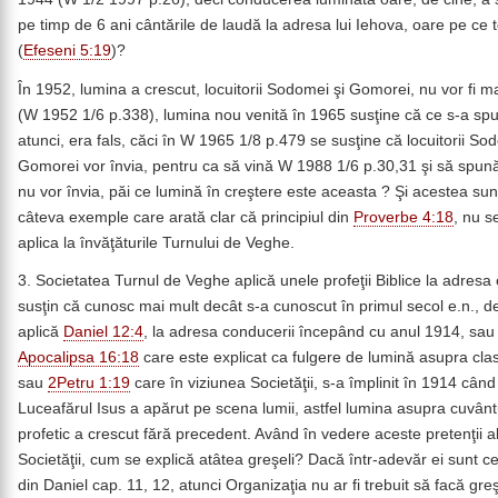
pe timp de 6 ani cântările de laudă la adresa lui Iehova, oare pe ce t
(
Efeseni 5:19
)?
În 1952, lumina a crescut, locuitorii Sodomei şi Gomorei, nu vor fi mai
(W 1952 1/6 p.338), lumina nou venită în 1965 susţine că ce s-a sp
atunci, era fals, căci în W 1965 1/8 p.479 se susţine că locuitorii So
Gomorei vor învia, pentru ca să vină W 1988 1/6 p.30,31 şi să spună
nu vor învia, păi ce lumină în creştere este aceasta ? Şi acestea sun
câteva exemple care arată clar că principiul din
Proverbe 4:18
, nu s
aplica la învăţăturile Turnului de Veghe.
3. Societatea Turnul de Veghe aplică unele profeţii Biblice la adresa e
susţin că cunosc mai mult decât s-a cunoscut în primul secol e.n., de
aplică
Daniel 12:4
, la adresa conducerii începând cu anul 1914, sau 
Apocalipsa 16:18
care este explicat ca fulgere de lumină asupra clas
sau
2Petru 1:19
care în viziunea Societăţii, s-a împlinit în 1914 când
Luceafărul Isus a apărut pe scena lumii, astfel lumina asupra cuvânt
profetic a crescut fără precedent. Având în vedere aceste pretenţii a
Societăţii, cum se explică atâtea greşeli? Dacă într-adevăr ei sunt cei
din Daniel cap. 11, 12, atunci Organizaţia nu ar fi trebuit să facă greş