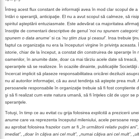
Întreg acest flux constant de informaţii avea în mod clar scopul de a 
întări o speranţă, anticipaţie. El nu a avut scopul să calmeze, să ris
spiritul aşteptării entuziasmate. Este adevărat ca majoritatea afirmaţi
însoţite de comentarii descriptive de genul
'noi nu spunem categoric
spunem o data anume'
si ca
'nu ştim ziua şi ceasul'
. Insa trebuie ţin
faptul ca organizaţia nu era la începuturi virgine în privinţa aceasta. 
istorie, chiar de la început, a constat din construirea de speranţe în
oamenilor, în anumite date, doar ca mai târziu acele date să treacă,
speranţele să se realizeze. În ocaziile dinainte, publicaţiile Societăţii
încercat implicit să plaseze responsabilitatea oricărei deziluzii asupra c
nu al autorilor informaţiei, că au avut tendinţa să aştepte prea mult. 
persoanele responsabile în organizaţie trebuie să fi fost conştiente d
şi să fi realizat cum este natura umană, să fi înţeles cât de uşor se p
speranţele.
Totuşi, în timp ce au evitat cu grija folosirea
explicită
a prezicerii une
anume
care va reprezenta începutul mileniului, acele persoane res
au aprobat folosirea frazelor cum ar fi
„în următorii relativ puţini ani”,
imediat”, „doar în câţiva ani cel mult”, „numai câţiva ani cel mult”, „ult