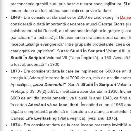
preconcepţie greşită s-au pus bazele tuturor speculaţiilor lor. Şi 
mirare de ce au fost atâtea speculaţii cu privire la date.
1846
- Era considerat sfârşitul celor 2300 de zile, expuşi în
Danie
considerată o dată importantă deoarece atunci George Storrs şi a
colaboratori ai lui Russell, au abandonat învăţăturile greşite şi ast
„sanctuarul” a fost curăţit. De asemenea era considerat ca anul î
început „alianţa evanghelică” între grupările protestante, ceea ce
catalogată ca „spiritism”. Sursă:
Studii În Scripturi
Volumul III, p
Studii În Scripturi
Volumul VII (Taina Împlinită), p 163. Această 
a fost abandonată în 1930.
1873
- Era considerat data la care se împlinesc cei 6000 de ani d
creaţia lui Adam şi intrarea în al 7000 de an, mia de ani din carte
Apocalipsa,
„ziua Domnului”
. Sursă:
Studii În Scripturi
Volumul
Prefaţa, p 39; JV[2] p.631, învăţătură abandonată în 1930. Înche
6000 de ani din istoria omenirii, va fi pusă în anul 1943, ca fiind 
în cartea
Adevărul vă va face liberi
. Începând cu anul 1966 anu
căpăta o importantă profetică în literatura de atunci a martorilor.
Cartea:
Life Everlasting
(Viaţă veşnică). [vezi anul
1975
].
1874
- Era considerat data de la care începe prezenţa invizibilă a 