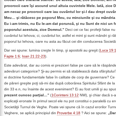
proorocii care îşi ascund unul altuia cuvintele Mele. Iată, zice
am necaz pe proorocii care iau cuvântul lor şi-l dau drept cuvân
Meu… şi rătăcesc pe poporul Meu, cu minciunile şi cu mândria 
Eu i-am trimis, nu Eu le-am dat poruncă, şi nu Sunt de nici un f
poporului acestuia, zice Domnul.”
Deci cei ce fac profeţii false n
cuvântul lui Iehova; ci, cuvântul lor, astfel ei mint şi sunt mândri şi r
poporul lui Iehova, oare nu asta au făcut cei din conducerea Societăţ
Dar vei spune: lumina creşte în timp, şi apostolii au greşit (
Luca 19:
Fapte 1:6
;
Ioan 21:22-23
).
Este adevărat, dar au comis ei preziceri false pe care să le răspân
adevăruri categorice? Şi-au permis ei să stabilească data sfârşitulu
ei doctrine fundamentale false în calitate de corp de guvernare? C
de păreri greşite poţi să-mi dai după coborârea Spiritului Sfânt de la
din 33 e.n, nu înainte de acest eveniment? Ei au fost umili şi au spu
prezent cunosc parţial…”
(
1Corinteni 13:12
NW), şi chiar dacă s-ar
explicaţii eronate în primul secol ele nu pot constitui o paralelă cu er
Societăţii Turnul de Veghe. Poate vei spune că în cazul erorilor Turn
Veghere, se aplică principiul din
Proverbe 4:18
? Aici se spune:
„Dar