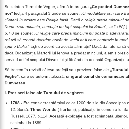
Societatea Turnul de Veghe, afirmă în broşura
„Ce pretind Dumnez
noi”
lecţia 4 paragraful 3 unde se spune:
„O modalitate prin care îi 
(Satan) în eroare este Religia falsă. Dacă o religie predă minciuni d
Dumnezeu aceasta, serveşte de fapt scopului lui Satan”
, iar în W[1
p.7,8 se spune:
„O religie care predă minciuni nu poate fi adevărată.
refuză să creadă doctrine oricât de vechi ar fi care contrazic în mod 
spune Biblia.”
Eşti de acord cu aceste afirmaţii? Dacă da, atunci să
dacă Organizaţia Martorii lui Iehova a predat minciuni, a emis prezice
servind astfel scopului Diavolului şi făcând din această Organizaţie u
Să trecem în revistă câteva profeţii sau preziceri false ale
„Turnului
Veghe”
, care se auto-intitulează:
singurul canal de comunicare al
Dumnezeu
.
I. Preziceri false ale Turnului de veghere:
1798 -
Era considerat sfârşitul celor 1200 de zile din Apocalipsa c
12. Sursă:
Three Worlds
(Trei lumi), publicaţie în comun a lui Ba
Russell, 1877, p.114. Această explicaţie a fost schimbată ulterior,
schimbat la 1889.