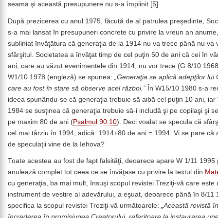
seama şi această presupunere nu s-a împlinit.[5]
După prezicerea cu anul 1975, făcută de al patrulea preşedinte, Soc
s-a mai lansat în presupuneri concrete cu privire la vreun an anume,
subliniat învăţătura că generaţia de la 1914 nu va trece până nu va 
sfârşitul. Societatea a învăţat timp de cel puţin 50 de ani că cei în v
ani, care au văzut evenimentele din 1914, nu vor trece (G 8/10 1968)
W1/10 1978 (engleză) se spunea:
„Generaţia se aplică adepţilor lui 
care au fost în stare să observe acel război.”
În W15/10 1980 s-a rect
ideea spunându-se că generaţia trebuie să aibă cel puţin 10 ani, iar
1984 se susţinea că generaţia trebuie să-i includă şi pe copilaşi şi se
pe maxim 80 de ani (
Psalmul 90:10
). Deci voalat se specula că sfârş
cel mai târziu în 1994, adică: 1914+80 de ani = 1994. Vi se pare că a
de speculaţii vine de la Iehova?
Toate acestea au fost de fapt falsităţi, deoarece apare W 1/11 1995 
anulează complet tot ceea ce se învăţase cu privire la textul din
Mat
cu generaţia, ba mai mult, însuşi scopul revistei Treziţi-vă care este
instrument de vestire al adevărului, a eşuat, deoarece până în 8/11
specifica la scopul revistei Treziţi-vă următoarele:
„Această revistă î
încrederea în promisiunea Creatorului, referitoare la instaurarea une