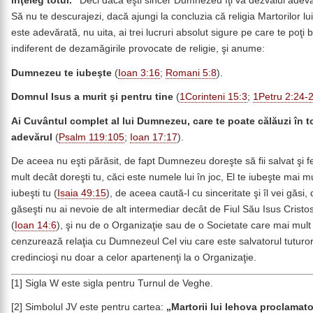
înţeleg totul.”
Deci dacă eşti sincer Dumnezeu îţi va dezvălui adevă
Să nu te descurajezi, dacă ajungi la concluzia că religia Martorilor l
este adevărată, nu uita, ai trei lucruri absolut sigure pe care te poţi 
indiferent de dezamăgirile provocate de religie, şi anume:
Dumnezeu te iubeşte
(
Ioan 3:16
;
Romani 5:8
).
Domnul Isus a murit şi pentru tine
(
1Corinteni 15:3
;
1Petru 2:24-
Ai Cuvântul complet al lui Dumnezeu, care te poate călăuzi în t
adevărul
(
Psalm 119:105
;
Ioan 17:17
).
De aceea nu eşti părăsit, de fapt Dumnezeu doreşte să fii salvat şi fe
mult decât doreşti tu, căci este numele lui în joc, El te iubeşte mai m
iubeşti tu (
Isaia 49:15
), de aceea caută-l cu sinceritate şi îl vei găsi, 
găseşti nu ai nevoie de alt intermediar decât de Fiul Său Isus Cristo
(
Ioan 14:6
), şi nu de o Organizaţie sau de o Societate care mai mult î
cenzurează relaţia cu Dumnezeul Cel viu care este salvatorul tuturor
credincioşi nu doar a celor apartenenţi la o Organizaţie.
[1] Sigla W este sigla pentru Turnul de Veghe.
[2] Simbolul JV este pentru cartea:
„Martorii lui Iehova proclamator