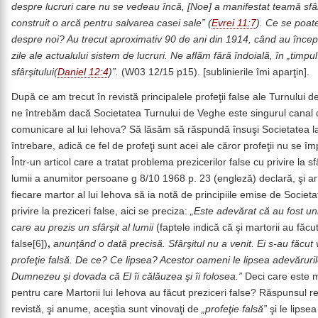
despre lucruri care nu se vedeau încă, [Noe] a manifestat teamă sfâ
construit o arcă pentru salvarea casei sale” (
Evrei 11:7
). Ce se poat
despre noi? Au trecut aproximativ 90 de ani din 1914, când au încep
zile ale actualului sistem de lucruri. Ne aflăm fără îndoială, în „timpul
sfârşitului(
Daniel 12:4
)”.
(W03 12/15 p15). [sublinierile îmi aparţin].
După ce am trecut în revistă principalele profeţii false ale Turnului 
ne întrebăm dacă Societatea Turnului de Veghe este singurul canal 
comunicare al lui Iehova? Să lăsăm să răspundă însuşi Societatea l
întrebare, adică ce fel de profeţi sunt acei ale căror profeţii nu se îm
Într-un articol care a tratat problema prezicerilor false cu privire la sf
lumii a anumitor persoane g 8/10 1968 p. 23 (engleză) declară, şi ar
fiecare martor al lui Iehova să ia notă de principiile emise de Societa
privire la preziceri false, aici se preciza:
„Este adevărat că au fost uni
care au prezis un sfârşit al lumii
(faptele indică că şi martorii au făcut
false[6])
,
anunţând o dată precisă. Sfârşitul nu a venit. Ei s-au făcut 
profeţie falsă. De ce? Ce lipsea? Acestor oameni le lipsea adevăruril
Dumnezeu şi dovada că El îi călăuzea şi îi folosea.”
Deci care este m
pentru care Martorii lui Iehova au făcut preziceri false? Răspunsul r
revistă, şi anume, aceştia sunt vinovaţi de
„profeţie falsă”
şi le lipsea