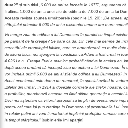
dura?”
şi sub titlul
„6.000 de ani se încheie în 1975”
, argumenta că 
fi ultima 1.000 de ani a unei zile de odihna de 7.000 de ani a lui D
Aceasta revista spunea următoarele (paginile 19, 20):
„De aceea, a
sfârşitului primelor 6.000 de ani a existentei umane are mare semnifi
Va merge ziua de odihna a lui Dumnezeu în paralel cu timpul existen
pe pământ de la creaţie? Se pare ca da
. Din cele mai demne de înc
cercetări ale cronologiei biblice, care se armonizează cu multe date
de istoria laica, noi ajungem la concluzia ca Adam a fost creat in to
4.026 i.e.n.. Creaţia Evei a avut loc probabil cândva în acelaşi an, i
după aceea urmând să înceapă ziua de odihna a lui Dumnezeu. În 
vor încheia primii 6.000 de ani ai zilei de odihna a lui Dumnezeu? In
Acest eveniment este demn de remarcat, în special având în vedere
„zilelor din urma”, în 1914 şi dovezile concrete ale zilelor noastre, ca
a profeţiilor, marchează aceasta ca fiind ultima generaţie a acestei l
Deci noi aşteptam ca viitorul apropiat sa fie plin de evenimente imp
pentru cei care îşi pun credinţa in Dumnezeu şi promisiunile Lui. Î
în relativ putini ani vom fi martori ai împlinirii profeţiilor ramase care
la timpul sfârşitului.”
[sublinierile îmi aparţin].