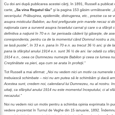
Cu doi ani după publicarea acestei cărţi, în 1891, Russell a publicat 
carte,
„Sa vina Regatul tău”
şi la pagina 153 găsim următoarele:
„
secerişului. Prăbuşirea, epidemiile, distrugerea, etc., prezise ca se 
asupra misticului Babilon, au fost prefigurate prin marele necaz si d
naţionala care a survenit asupra Israelului carnal şi care s-a sfârşit
definitiva a naţiunii în 70 e.n. Iar perioada căderii îşi găseşte, de a
corespondenta; pentru ca de la momentul când Domnul nostru a zis,
se lasă pustie”, în 33 e.n. pana în 70 e.n. au trecut 36 ½ ani; şi de l
pana la sfârşitul anului 1914 e.n. sunt 36 ½ de ani. Iar odată cu sfârş
1914 e.n., ceea ce Dumnezeu numeşte Babilon şi ceea ce lumea n
Creştinătate va pieri, aşa cum se arata în profeţii.”
Tot Russell a mai afirmat:
„Noi nu vedem nici un motiv ca numerele 
trebuiască schimbate – nici nu am putea să le schimbăm şi dacă am 
Acestea sunt, credem noi, calendarul lui Dumnezeu, nu al nostru. In
uitaţi, ca sfârşitul anului 1914 nu este momentul începutului, ci al sfâr
necazului.”
Noi nu vedem nici un motiv pentru a schimba opinia exprimata în pu
vedere prezentat în Turnul de Veghe din 15 ianuarie, 1892. Îndemnu