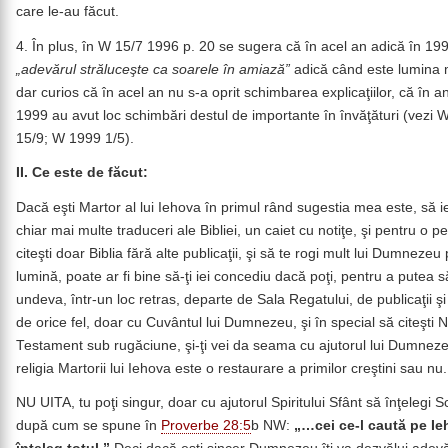
care le-au făcut.
4. În plus, în W 15/7 1996 p. 20 se sugera că în acel an adică în 19
„adevărul străluceşte ca soarele în amiază”
adică când este lumina 
dar curios că în acel an nu s-a oprit schimbarea explicaţiilor, că în an
1999 au avut loc schimbări destul de importante în învăţături (vezi 
15/9; W 1999 1/5).
II. Ce este de făcut:
Dacă eşti Martor al lui Iehova în primul rând sugestia mea este, să iei
chiar mai multe traduceri ale Bibliei, un caiet cu notiţe, şi pentru o p
citeşti doar Biblia fără alte publicaţii, şi să te rogi mult lui Dumnezeu
lumină, poate ar fi bine să-ţi iei concediu dacă poţi, pentru a putea 
undeva, într-un loc retras, departe de Sala Regatului, de publicaţii şi
de orice fel, doar cu Cuvântul lui Dumnezeu, şi în special să citeşti 
Testament sub rugăciune, şi-ţi vei da seama cu ajutorul lui Dumnez
religia Martorii lui Iehova este o restaurare a primilor creştini sau nu.
NU UITA, tu poţi singur, doar cu ajutorul Spiritului Sfânt să înţelegi S
după cum se spune în
Proverbe 28:5
b NW:
„…cei ce-l caută pe I