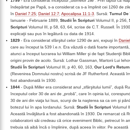
1799
- Era considerat începutul „ultimelor zile”. Prin faptul ca Na
îndepărtat pe Papă, s-a considerat ca s-a împlinit cei 1260 de zil
în
Daniel 7:25
;
Daniel 12:7
;
Apocalipsa 11:1-3
. Sursă:
Turnul De
Ianuarie - Februarie 1889,
Studii În Scripturi
Volumul II, p 256,
Scripturi
Volumul III, p 58, 63, 64, scrise de C.T. Russell. În 193
explicaţii sau pus în legătură cu data de 1914.
1829
- Era considerat sfârşitul celor 1290 de ani, expuşi în
Danie
care au început la 539 î.e.n. Era văzută o dată foarte importantă
atunci a început lucrarea lui William Miller şi de fapt Studenţii Bibli
origini provin de acolo. Sursă: Lothar Gassman, Martorii Lui Ieho
Studii În Scripturi
Volumul III, p 40, 60, 163,
Our Lord's Return
(Revenirea Domnului nostru) scrisă de JF Rutherford. Această în
fost abandonată în 1930.
1844
- După Miller era considerat anul „sfârşitului lumii”, după Ru
începutul celor 30 de ani de „probă”, care în opinia lui, corespun
30 de ani din viaţa lui Isus, scurşi de la naşterea sa ca om şi pân
botezul lui în apa Iordanului. Sursă:
Studii În Scripturi
Volumul II
Această învăţătură a fost abandonată în 1930. De remarcat că Ru
colaboratorii săi credeau că orice eveniment Biblic, petrecut în ant
trebuia să aibă încă o împlinire, după aceea în viitor. Pe această