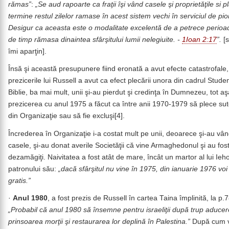
rămas”
:
„Se aud rapoarte ca fraţii îşi vând casele şi proprietăţile si 
termine restul zilelor ramase în acest sistem vechi în serviciul de pio
Desigur ca aceasta este o modalitate excelentă de a petrece perioa
de timp rămasa dinaintea sfârşitului lumii nelegiuite. -
1Ioan 2:17
”.
[s
îmi aparţin].
Însă şi această presupunere fiind eronată a avut efecte catastrofal
prezicerile lui Russell a avut ca efect plecării unora din cadrul Studen
Biblie, ba mai mult, unii şi-au pierdut şi credinţa în Dumnezeu, tot aş
prezicerea cu anul 1975 a făcut ca între anii 1970-1979 să plece sut
din Organizaţie sau să fie excluşi[4].
Încrederea în Organizaţie i-a costat mult pe unii, deoarece şi-au vâ
casele, şi-au donat averile Societăţii că vine Armaghedonul şi au fos
dezamăgiţi. Naivitatea a fost atât de mare, încât un martor al lui Ie
patronului său:
„dacă sfârşitul nu vine în 1975, din ianuarie 1976 voi
gratis.”
·
Anul 1980
, a fost prezis de Russell în cartea Taina împlinită, la p.7
„Probabil că anul 1980 să însemne pentru israeliţii după trup aducer
prinsoarea morţii şi restaurarea lor deplină în Palestina.”
După cum v