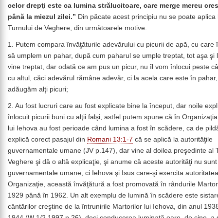
celor drepţi este ca lumina strălucitoare, care merge mereu cr
până la miezul zilei.”
Din păcate acest principiu nu se poate aplica l
Turnului de Veghere, din următoarele motive:
1. Putem compara învăţăturile adevărului cu picurii de apă, cu care
să umplem un pahar, după cum paharul se umple treptat, tot aşa şi 
vine treptat, dar odată ce am pus un picur, nu îl vom înlocui peste c
cu altul, căci adevărul rămâne adevăr, ci la acela care este în pahar
adăugăm alţi picuri;
2. Au fost lucruri care au fost explicate bine la început, dar noile expli
înlocuit picurii buni cu alţii falşi, astfel putem spune că în Organizaţia
lui Iehova au fost perioade când lumina a fost în scădere, ca de pild
explică corect pasajul din
Romani 13:1-7
că se aplică la autorităţile
guvernamentale umane (JV p.147), dar vine al doilea preşedinte al 
Veghere şi dă o altă explicaţie, şi anume că aceste autorităţi nu sunt
guvernamentale umane, ci Iehova şi Isus care-şi exercita autoritatea
Organizaţie, această învăţătură a fost promovată în rândurile Martori
1929 până în 1962. Un alt exemplu de lumină în scădere este sistar
cântărilor creştine de la întrunirile Martorilor lui Iehova, din anul 19
1944 (W 1/2 1997 p.26), deci conducerea luminată oare, de cine, a