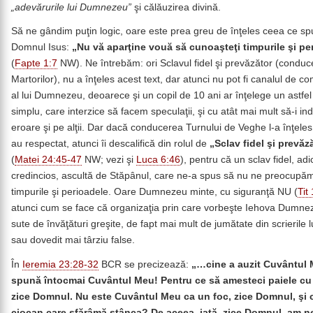
„adevărurile lui Dumnezeu”
şi călăuzirea divină.
Să ne gândim puţin logic, oare este prea greu de înţeles ceea ce s
Domnul Isus:
„Nu vă aparţine vouă să cunoaşteţi timpurile şi pe
(
Fapte 1:7
NW). Ne întrebăm: ori Sclavul fidel şi prevăzător (condu
Martorilor), nu a înţeles acest text, dar atunci nu pot fi canalul de c
al lui Dumnezeu, deoarece şi un copil de 10 ani ar înţelege un astfel
simplu, care interzice să facem speculaţii, şi cu atât mai mult să-i i
eroare şi pe alţii. Dar dacă conducerea Turnului de Veghe l-a înţeles,
au respectat, atunci îi descalifică din rolul de
„Sclav fidel şi prevăz
(
Matei 24:45-47
NW; vezi şi
Luca 6:46
), pentru că un sclav fidel, adi
credincios, ascultă de Stăpânul, care ne-a spus să nu ne preocupă
timpurile şi perioadele. Oare Dumnezeu minte, cu siguranţă NU (
Tit
atunci cum se face că organizaţia prin care vorbeşte Iehova Dumne
sute de învăţături greşite, de fapt mai mult de jumătate din scrierile l
sau dovedit mai târziu false.
În
Ieremia 23:28-32
BCR se precizează:
„…cine a auzit Cuvântul 
spună întocmai Cuvântul Meu! Pentru ce să amesteci paiele cu
zice Domnul. Nu este Cuvântul Meu ca un foc, zice Domnul, şi 
ciocan care sfărâmă stânca? De aceea, iată, zice Domnul, am n