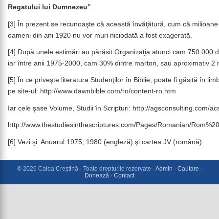
Regatului lui Dumnezeu”
.
[3] În prezent se recunoaşte că această învăţătură, cum că milioane
oameni din ani 1920 nu vor muri niciodată a fost exagerată.
[4] După unele estimări au părăsit Organizaţia atunci cam 750.000 d
iar între anii 1975-2000, cam 30% dintre martori, sau aproximativ 2 
[5] În ce priveşte literatura Studenţilor în Biblie, poate fi găsită în l
pe site-ul: http://www.dawnbible.com/ro/content-ro.htm
Iar cele şase Volume, Studii în Scripturi: http://agsconsulting.com/ac
http://www.thestudiesinthescriptures.com/Pages/Romanian/Rom%
[6] Vezi şi: Anuarul 1975, 1980 (engleză) şi cartea JV (română).
© 2026 Calea Creștină · Toate drepturile rezervate ·
Admin
·
Cautare
·
Donează
·
Contact