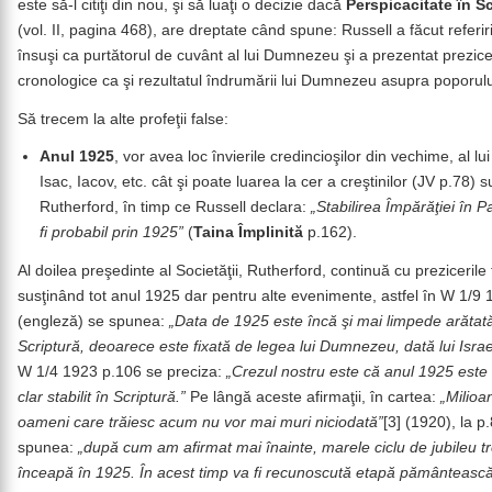
este să-l citiţi din nou, şi să luaţi o decizie dacă
Perspicacitate în Sc
(vol. II, pagina 468), are dreptate când spune: Russell a făcut referiri
însuşi ca purtătorul de cuvânt al lui Dumnezeu şi a prezentat prezice
cronologice ca şi rezultatul îndrumării lui Dumnezeu asupra poporul
Să trecem la alte profeţii false:
Anul 1925
, vor avea loc învierile credincioşilor din vechime, al l
Isac, Iacov, etc. cât şi poate luarea la cer a creştinilor (JV p.78) 
Rutherford, în timp ce Russell declara:
„Stabilirea Împărăţiei în P
fi probabil prin 1925”
(
Taina Împlinită
p.162).
Al doilea preşedinte al Societăţii, Rutherford, continuă cu prezicerile 
susţinând tot anul 1925 dar pentru alte evenimente, astfel în W 1/9
(engleză) se spunea:
„Data de 1925 este încă şi mai limpede arătat
Scriptură, deoarece este fixată de legea lui Dumnezeu, dată lui Israe
W 1/4 1923 p.106 se preciza:
„Crezul nostru este că anul 1925 este
clar stabilit în Scriptură.”
Pe lângă aceste afirmaţii, în cartea:
„Milioa
oameni care trăiesc acum nu vor mai muri niciodată”
[3] (1920), la p
spunea:
„după cum am afirmat mai înainte, marele ciclu de jubileu t
înceapă în 1925. În acest timp va fi recunoscută etapă pământeasc