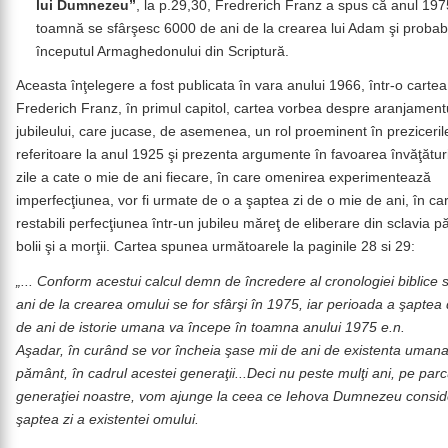
lui Dumnezeu”
, la p.29,30, Fredrerich Franz a spus că anul 197
toamnă se sfârşesc 6000 de ani de la crearea lui Adam şi probabi
începutul Armaghedonului din Scriptură.
Aceasta înţelegere a fost publicata în vara anului 1966, într-o cartea
Frederich Franz, în primul capitol, cartea vorbea despre aranjament
jubileului, care jucase, de asemenea, un rol proeminent în preziceril
referitoare la anul 1925 şi prezenta argumente în favoarea învăţătur
zile a cate o mie de ani fiecare, în care omenirea experimentează
imperfecţiunea, vor fi urmate de o a şaptea zi de o mie de ani, în ca
restabili perfecţiunea într-un jubileu măreţ de eliberare din sclavia pă
bolii şi a morţii. Cartea spunea următoarele la paginile 28 si 29:
„... Conform acestui calcul demn de încredere al cronologiei biblice 
ani de la crearea omului se for sfârşi în 1975, iar perioada a şaptea
de ani de istorie umana va începe în toamna anului 1975 e.n.
Aşadar, în curând se vor încheia şase mii de ani de existenta uman
pământ, în cadrul acestei generaţii...Deci nu peste mulţi ani, pe parc
generaţiei noastre, vom ajunge la ceea ce Iehova Dumnezeu consid
şaptea zi a existentei omului.