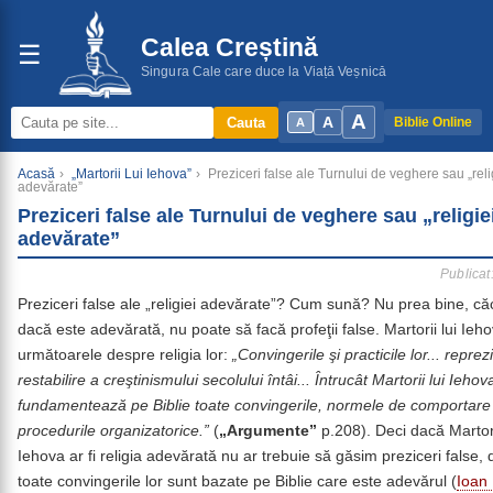
Calea Creștină
☰
Singura Cale care duce la Viață Veșnică
A
A
Cauta
Biblie Online
A
Acasă
›
„Martorii Lui Iehova”
›
Preziceri false ale Turnului de veghere sau „reli
adevărate”
Preziceri false ale Turnului de veghere sau „religie
adevărate”
Publicat
Preziceri false ale „religiei adevărate”? Cum sună? Nu prea bine, căci
dacă este adevărată, nu poate să facă profeţii false. Martorii lui Ieh
următoarele despre religia lor:
„Convingerile şi practicile lor... reprez
restabilire a creştinismului secolului întâi... Întrucât Martorii lui Iehova
fundamentează pe Biblie toate convingerile, normele de comportare 
procedurile organizatorice.”
(
„Argumente”
p.208). Deci dacă Martori
Iehova ar fi religia adevărată nu ar trebuie să găsim preziceri false,
toate convingerile lor sunt bazate pe Biblie care este adevărul (
Ioan