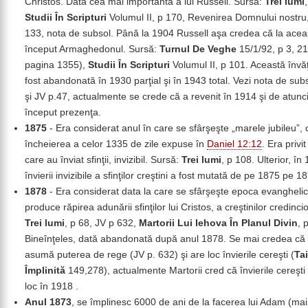
Christos. Data cea mai importantă a lui Russell. Sursă:
Trei lumi
Studii În Scripturi
Volumul II, p 170, Revenirea Domnului nostru,
133, nota de subsol. Până la 1904 Russell aşa credea că la acea
început Armaghedonul. Sursă:
Turnul De Veghe
15/1/92, p 3, 21 
pagina 1355),
Studii În Scripturi
Volumul II, p 101. Această învă
fost abandonată în 1930 parţial şi în 1943 total. Vezi nota de subs
şi JV p.47, actualmente se crede că a revenit în 1914 şi de atunci
început prezenţa.
1875
- Era considerat anul în care se sfârşeşte „marele jubileu”, 
încheierea a celor 1335 de zile expuse în
Daniel 12:12
. Era privi
care au înviat sfinţii, invizibil. Sursă:
Trei lumi
, p 108. Ulterior, în
învierii invizibile a sfinţilor creştini a fost mutată de pe 1875 pe 1
1878
- Era considerat data la care se sfârşeşte epoca evanghelic
produce răpirea adunării sfinţilor lui Cristos, a creştinilor credinci
Trei lumi
, p 68, JV p 632,
Martorii Lui Iehova În Planul Divin
, 
Bineînţeles, dată abandonată după anul 1878. Se mai credea că I
asumă puterea de rege (JV p. 632) şi are loc învierile cereşti (
Ta
Împlinită
149,278), actualmente Martorii cred că învierile cereşti
loc în 1918 .
Anul 1873
, se împlinesc 6000 de ani de la facerea lui Adam (mai