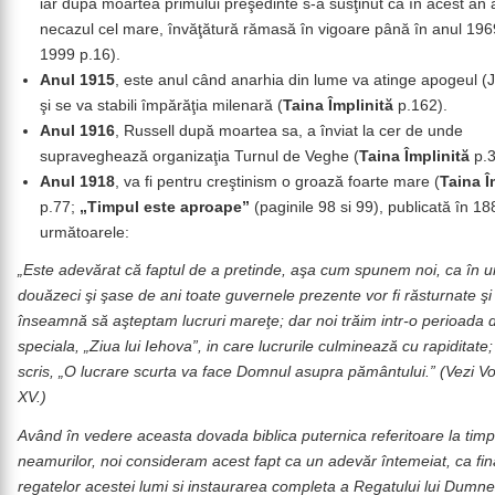
iar după moartea primului preşedinte s-a susţinut că în acest an 
necazul cel mare, învăţătură rămasă în vigoare până în anul 196
1999 p.16).
Anul 1915
, este anul când anarhia din lume va atinge apogeul (
şi se va stabili împărăţia milenară (
Taina Împlinită
p.162).
Anul 1916
, Russell după moartea sa, a înviat la cer de unde
supraveghează organizaţia Turnul de Veghe (
Taina Împlinită
p.3
Anul 1918
, va fi pentru creştinism o groază foarte mare (
Taina Î
p.77;
„Timpul este aproape”
(paginile 98 si 99), publicată în 18
următoarele:
„Este adevărat că faptul de a pretinde, aşa cum spunem noi, ca în u
douăzeci şi şase de ani toate guvernele prezente vor fi răsturnate şi 
înseamnă să aşteptam lucruri mareţe; dar noi trăim intr-o perioada 
speciala, „Ziua lui Iehova”, in care lucrurile culminează cu rapiditate;
scris, „O lucrare scurta va face Domnul asupra pământului.” (Vezi Vol
XV.)
Având în vedere aceasta dovada biblica puternica referitoare la timp
neamurilor, noi consideram acest fapt ca un adevăr întemeiat, ca fin
regatelor acestei lumi si instaurarea completa a Regatului lui Dumn