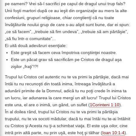
pe oameni? Vrei să-l sacrifici pe capul de dragul unui trup fals?
Unii foşti martori după ce au ieşit din organizaţie au mers la alte
confesiuni, grupuri religioase, chiar conştienţi că nu toate
învăţăturile noului grup de care s-au alipit sunt bune, dar ei spun:
„ce să facem”, „trebuie să fim undeva”, „trebuie să am părtăşie”,
„să fiu într-o comunitate”...
Ei uită două adevăruri esenţiale:
Este greşit să facem ceva împotriva conştiinţei noastre.
Este un păcat grav să sacrificăm pe Cristos de dragul aşa
zişilor „fraţi”!?!
Trupul lui Cristos cel autentic nu te va primi la părtăşie, dacă mai
întâi tu nu recunoşti din toată inima, întreaga învăţătură a
adunării primite de la Domnul, adică tu nu poţi crede în inima ta
un lucru, iar adunarea la care mergi un alt lucru! Trupul lui Cristos
este una, el are o inimă, un gând, un suflet (
1Corinteni 1:10
).
În al doilea rând, trupul lui Cristos nu te va primi la părtăşia
trupului, nu te va socoti mădular, dacă tu mai întâi nu te-ai întâlnit
cu Cristos şi Acesta nu ţi-a schimbat viaţa. El este uşa oilor, cine
intră prin altă parte, nu prin uşă, este hoţ şi tâlhar (
Ioan 10:1-4
).