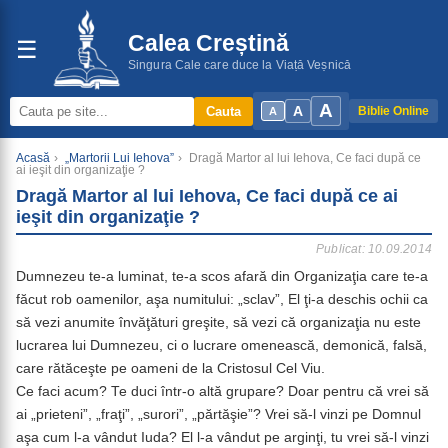
Calea Creștină
☰
Singura Cale care duce la Viață Veșnică
A
A
Cauta
Biblie Online
A
Acasă
›
„Martorii Lui Iehova”
›
Dragă Martor al lui Iehova, Ce faci după ce
ai ieşit din organizaţie ?
Dragă Martor al lui Iehova, Ce faci după ce ai
ieşit din organizaţie ?
Publicat: 10.09.2014
Dumnezeu te-a luminat, te-a scos afară din Organizaţia care te-a
făcut rob oamenilor, aşa numitului: „sclav”, El ţi-a deschis ochii ca
să vezi anumite învăţături greşite, să vezi că organizaţia nu este
lucrarea lui Dumnezeu, ci o lucrare omenească, demonică, falsă,
care rătăceşte pe oameni de la Cristosul Cel Viu.
Ce faci acum? Te duci într-o altă grupare? Doar pentru că vrei să
ai „prieteni”, „fraţi”, „surori”, „părtăşie”? Vrei să-l vinzi pe Domnul
aşa cum l-a vândut Iuda? El l-a vândut pe arginţi, tu vrei să-l vinzi