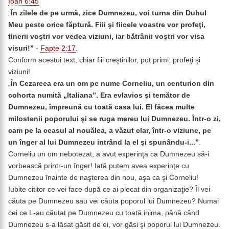
Ioan 6:45
„
În zilele de pe urmă, zice Dumnezeu,
voi turna din Duhul
Meu peste orice făptură
. Fiii şi fiicele voastre vor profeţi,
tinerii voştri vor vedea viziuni, iar bătrânii voştri vor visa
visuri!”
-
Fapte 2:17
.
Conform acestui text, chiar fiii creştinilor, pot primi: profeţi şi
viziuni!
„
În Cezareea era un om pe nume Corneliu, un centurion din
cohorta numită „Italiana”. Era evlavios şi temător de
Dumnezeu, împreună cu toată casa lui. El făcea multe
milostenii poporului şi se ruga mereu lui Dumnezeu. Într-o zi,
cam pe la ceasul al nouălea, a văzut clar, într-o viziune, pe
un înger al lui Dumnezeu intrând la el şi spunându-i...”
.
Corneliu un om nebotezat, a avut experinţa ca Dumnezeu să-i
vorbească printr-un înger! Iată putem avea experinţe cu
Dumnezeu înainte de naşterea din nou, aşa ca şi Corneliu!
Iubite cititor ce vei face după ce ai plecat din organizaţie? Îl vei
căuta pe Dumnezeu sau vei căuta poporul lui Dumnezeu? Numai
cei ce L-au căutat pe Dumnezeu cu toată inima, până când
Dumnezeu s-a lăsat găsit de ei, vor găsi şi poporul lui Dumnezeu.