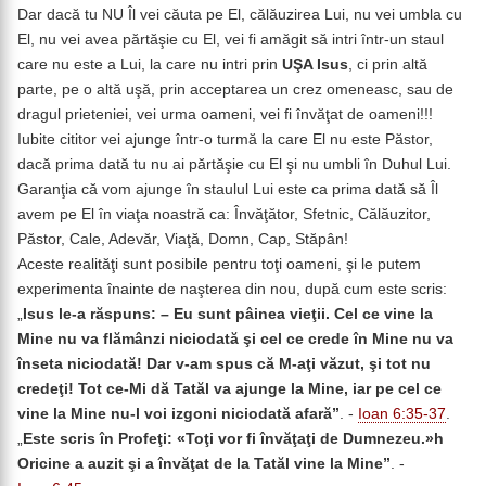
Dar dacă tu NU Îl vei căuta pe El, călăuzirea Lui, nu vei umbla cu
El, nu vei avea părtăşie cu El, vei fi amăgit să intri într-un staul
care nu este a Lui, la care nu intri prin
UŞA Isus
, ci prin altă
parte, pe o altă uşă, prin acceptarea un crez omeneasc, sau de
dragul prieteniei, vei urma oameni, vei fi învăţat de oameni!!!
Iubite cititor vei ajunge într-o turmă la care El nu este Păstor,
dacă prima dată tu nu ai părtăşie cu El şi nu umbli în Duhul Lui.
Garanţia că vom ajunge în staulul Lui este ca prima dată să Îl
avem pe El în viaţa noastră ca: Învăţător, Sfetnic, Călăuzitor,
Păstor, Cale, Adevăr, Viaţă, Domn, Cap, Stăpân!
Aceste realităţi sunt posibile pentru toţi oameni, şi le putem
experimenta înainte de naşterea din nou, după cum este scris:
„
Isus le-a răspuns: – Eu sunt pâinea vieţii. Cel ce vine la
Mine nu va flămânzi niciodată şi cel ce crede în Mine nu va
înseta niciodată! Dar v-am spus că M-aţi văzut, şi tot nu
credeţi! Tot ce-Mi dă Tatăl va ajunge la Mine, iar
pe cel ce
vine la Mine nu-l voi izgoni niciodată afară
”
. -
Ioan 6:35-37
.
„
Este scris în Profeţi: «
Toţi vor fi învăţaţi de Dumnezeu.
»h
Oricine a auzit şi a învăţat de la Tatăl vine la Mine”
. -