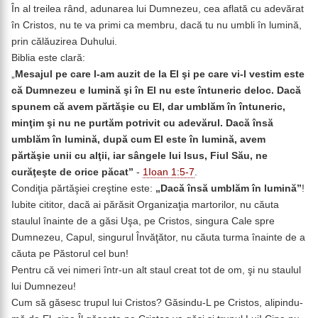
În al treilea rând, adunarea lui Dumnezeu, cea aflată cu adevărat
în Cristos, nu te va primi ca membru, dacă tu nu umbli în lumină,
prin călăuzirea Duhului.
Biblia este clară:
„
Mesajul pe care l-am auzit de la El şi pe care vi-l vestim este
că Dumnezeu e lumină şi în El nu este întuneric deloc. Dacă
spunem că avem părtăşie cu El, dar umblăm în întuneric,
minţim şi nu ne purtăm potrivit cu adevărul. Dacă însă
umblăm în lumină, după cum El este în lumină, avem
părtăşie unii cu alţii, iar sângele lui Isus, Fiul Său, ne
curăţeşte de orice păcat”
-
1Ioan 1:5-7
.
Condiţia părtăşiei creştine este:
„Dacă însă umblăm în lumină”
!
Iubite cititor, dacă ai părăsit Organizaţia martorilor, nu căuta
staulul înainte de a găsi Uşa, pe Cristos, singura Cale spre
Dumnezeu, Capul, singurul Învăţător, nu căuta turma înainte de a
căuta pe Păstorul cel bun!
Pentru că vei nimeri într-un alt staul creat tot de om, şi nu staulul
lui Dumnezeu!
Cum să găsesc trupul lui Cristos? Găsindu-L pe Cristos, alipindu-