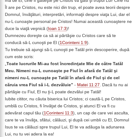
mă de El, cine Îl găseşte pe Cristos va găsi şi trupul Lui! Cine nu
Îl are pe Cristos, nu este nici din trup, el poate avea teorii despre
Domnul, învăţături, interpretări, informaţii despre viaţa Lui, dar el
nu-L cunoaşte personal pe Cristos! Numai această cunoaştere ne
duce la viaţă veşnică (
Ioan 17:3
)!
Dumnezeu doreşte ca să ai părtăşie cu Cristos care să te
conducă să-L cunoşti pe El (
1Corinteni 1:9
).
Tu trebuie să ajungi să-L cunoşti pe Tatăl prin descoperire, după
cum este scris:
„
Toate lucrurile Mi-au fost încredinţate Mie de către Tatăl
Meu. Nimeni nu-L cunoaşte pe Fiul în afară de Tatăl şi
nimeni nu-L cunoaşte pe Tatăl în afară de Fiul şi de cel
căruia vrea Fiul să i-L
dezvăluie
”
-
Matei 11:27
. Dacă tu nu ai
părtăşie cu Fiul, El nu ţi-L poate dezvălui pe Tatăl!
Iubite cititor, nu căuta biserica lui Cristos; ci caută-L pe Cristos,
umblă cu Cristos, fi învăţat de Cristos, şi atunci El va fi cu
adevărat capul tău (
1Corinteni 11:3
), un cap de care vei asculta,
care te va învăţa, sfătui, călăuzi, şi după cei umbli cu El, Domnul
Isus te va călăuzi spre trupul Lui, El te va adăuga la adunarea
Lui, nu tu vei adera la ea!