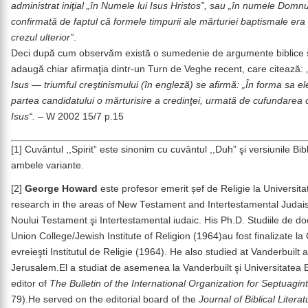
administrat iniţial „în Numele lui Isus Hristos”, sau „în numele Domnu
confirmată de faptul că formele timpurii ale mărturiei baptismale era 
crezul ulterior”
.
Deci după cum observăm există o sumedenie de argumente biblice şi 
adaugă chiar afirmaţia dintr-un Turn de Veghe recent, care citează: 
Isus — triumful creştinismului (în engleză) se afirmă: „În forma sa e
partea candidatului o mărturisire a credinţei, urmată de cufundarea 
Isus“. –
W 2002 15/7 p.15
[1] Cuvântul ,,Spirit” este sinonim cu cuvântul ,,Duh” şi versiunile Bi
ambele variante.
[2]
George Howard
este profesor emerit șef de Religie la Universit
research in the areas of New Testament and Intertestamental Judais
Noului Testament şi Intertestamental iudaic. His Ph.D. Studiile de 
Union College/Jewish Institute of Religion (1964)au fost finalizate la 
evreieşti Institutul de Religie (1964). He also studied at Vanderbuilt
Jerusalem.El a studiat de asemenea la Vanderbuilt şi Universitatea 
editor of
The Bulletin of the International Organization for Septuagi
79).He served on the editorial board of the
Journal of Biblical Literat