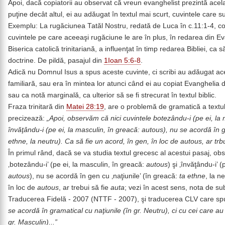
Apoi, dacă copiatorii au observat că vreun evanghelist prezintă acel
puţine decât altul, ei au adăugat în textul mai scurt, cuvintele care s
Exemplu: La rugăciunea Tatăl Nostru, redată de Luca în c.11:1-4, co
cuvintele pe care aceeaşi rugăciune le are în plus, în redarea din E
Biserica catolică trinitariană, a influenţat în timp redarea Bibliei, ca să
doctrine. De pildă, pasajul din
1Ioan 5:6-8
.
Adică nu Domnul Isus a spus aceste cuvinte, ci scribi au adăugat ace
familiară, sau era în mintea lor atunci când ei au copiat Evanghelia d
sau ca notă marginală, ca ulterior să se fi strecurat în textul biblic.
Fraza trinitară din
Matei 28:19
, are o problemă de gramatică a textu
precizează:
„Apoi, observăm că nici cuvintele botezându-i (pe ei, la 
învăţându-i (pe ei, la masculin, în greacă: autous), nu se acordă în g
ethne, la neutru). Ca să fie un acord, în gen, în loc de autous, ar trbu
În primul rând, dacă se va studia textul grecesc al acestui pasaj, ob
‚botezându-i’ (pe ei, la masculin, în greacă:
autous
) şi ‚învăţându-i’ 
autous
), nu se acordă în gen cu ‚naţiunile’ (în greacă:
ta ethne
, la n
în loc de
autous
, ar trebui să fie
auta
; vezi în acest sens, nota de s
Traducerea Fidelă - 2007 (NTTF - 2007), şi traducerea CLV care s
se acordă în gramatical cu naţiunile (în gr. Neutru), ci cu cei care a
gr. Masculin)...”