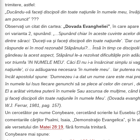
trimitere, astfel:
„Ducându-vă faceţi discipoli din toate naţiunile în numele meu, învăţ
am poruncit”
???
Observaţi un citat din cartea:
„Dovada Evangheliei”
, în care apare 
ori varianta 2, spunând:
„...Spunând chiar în aceste cuvinte acelor dis
dintre săraci: 'Duceţi-va şi faceţi discipoli din toate naţiunile'. 'Dar c
răspunde ei în mod rezonabil Stăpânului?... Însă în timp ce discipoli
gândeau la acest aspect, Stăpânul le-a rezolvat dificultăţile prin ad
vor triumfa 'IN NUMELE MEU'. Căci El nu i-a însărcinat simplu si vag '
naţiunile', ci cu adăugarea necesara 'în numele meu' . Iar puterea n
încât apostolul spune: 'Dumnezeu i-a dat un nume care este mai pre
în numele lui Isus fiecare genunchi să se plece al celor din ceruri ,
El a arătat virtutea puterii în numele Sau ascunsa de mulţime, când El
şi faceţi discipoli din toate naţiunile în numele Meu'. (Dovada evangh
W.J. Ferrar, 1981, pag. 157).
Un cercetător pe nume Conybeare, cercetând scrierile lui Eusebiu (
comentariile cărţilor Psalmi, Isaia, „Demonstraţio Evangelica”, şi în alt
ale versetului din
Matei 28:19
, fără formula trinitară.
Conybeare mai spune: