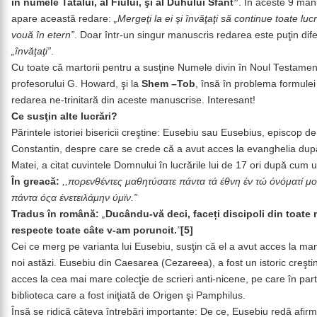
în numele Tatălui, al Fiului, şi al Duhului Sfânt”
. În aceste 9 man
apare această redare:
„Mergeţi la ei şi învăţaţi să continue toate luc
vouă în etern”
. Doar într-un singur manuscris redarea este puţin dif
„învăţaţi”
.
Cu toate că martorii pentru a susţine Numele divin în Noul Testament, 
profesorului G. Howard, şi la
Shem –Tob
, însă în problema formulei
redarea ne-trinitară din aceste manuscrise. Interesant!
Ce susţin alte lucrări?
Părintele istoriei bisericii creştine: Eusebiu sau Eusebius, episcop d
Constantin, despre care se crede că a avut acces la evanghelia după 
Matei, a citat cuvintele Domnului în lucrările lui de 17 ori după cum
În greacă:
,,πορενθέντες μαθητύσατε πάντα τά έθνη έν τώ όνόματί μο
πάντα όςα ένετειλάμην ύμϊν.”
Tradus în română:
„
Ducându-vă deci, faceți discipoli din toate 
respecte toate câte v-am poruncit.
”
[5]
Cei ce merg pe varianta lui Eusebiu, susţin că el a avut acces la 
noi astăzi. Eusebiu din Caesarea (Cezareea), a fost un istoric creştin
acces la cea mai mare colecţie de scrieri anti-nicene, pe care în part
biblioteca care a fost iniţiată de Origen şi Pamphilus.
Însă se ridică câteva întrebări importante: De ce, Eusebiu redă afirm