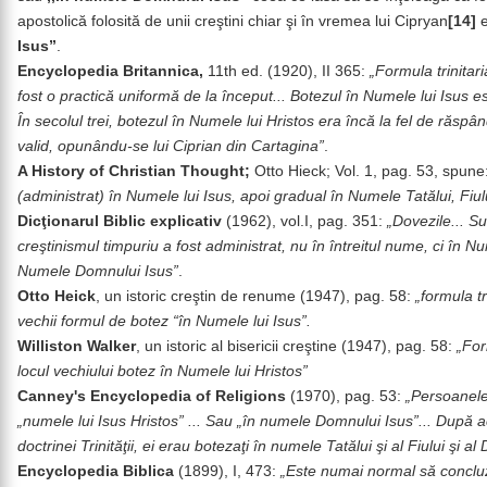
apostolică folosită de unii creştini chiar şi în vremea lui Cipryan
[14]
e
Isus”
.
Encyclopedia Britannica,
11th ed. (1920), II 365:
„Formula trinitar
fost o practică uniformă de la început... Botezul în Numele lui Isus 
În secolul trei, botezul în Numele lui Hristos era încă la fel de răspâ
valid, opunându-se lui Ciprian din Cartagina”
.
A History of Christian Thought;
Otto Hieck; Vol. 1, pag. 53, spune
(administrat) în Numele lui Isus, apoi gradual în Numele Tatălui, Fiulu
Dicţionarul Biblic explicativ
(1962), vol.I, pag. 351:
„Dovezile... S
creştinismul timpuriu a fost administrat, nu în întreitul nume, ci în Nu
Numele Domnului Isus”
.
Otto Heick
, un istoric creştin de renume (1947), pag. 58:
„formula tr
vechii formul de botez “în Numele lui Isus”.
Williston Walker
, un istoric al bisericii creştine (1947), pag. 58:
„For
locul vechiului botez în Numele lui Hristos”
Canney's Encyclopedia of Religions
(1970), pag. 53:
„Persoanele
„numele lui Isus Hristos” ... Sau „în numele Domnului Isus”... După 
doctrinei Trinităţii, ei erau botezaţi în numele Tatălui şi al Fiului şi al
Encyclopedia Biblica
(1899), I, 473:
„Este numai normal să conclu