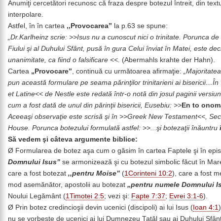
Anumiţi cercetători recunosc că fraza despre botezul întreit, din text
interpolare.
Astfel, în în cartea
,,Provocarea”
la p.63 se spune:
„Dr.Karlheinz scrie: >>Isus nu a cunoscut nici o trinitate. Porunca de
Fiului şi al Duhului Sfânt, pusă în gura Celui înviat în Matei, este dec
unanimitate, ca fiind o falsificare <<.
(Abermahls krahte der Hahn).
Cartea
„Provocare”
, continuă cu următoarea afirmaţie:
„Majoritatea 
pun această formulare pe seama părinţilor trinitarieni ai biserici
et Latine<< de Nestle este redată într-o notă din josul paginii versiu
cum a fost dată de unul din părinţii bisericii, Eusebiu: >>
En to onom
Aceeaşi observaţie este scrisă şi în >>Greek New Testament<<, Sec
House. Porunca botezului formulată astfel: >>...şi botezaţii înăuntru
Să vedem şi câteva argumente biblice:
Ø Formularea de botez aşa cum o găsim în cartea Faptele şi în epis
Domnului Isus”
se armonizează şi cu botezul simbolic făcut în Mar
care a fost botezat
,,pentru Moise”
(
1Corinteni 10:2
), care a fost 
mod asemănător, apostolii au botezat
„pentru numele Domnului I
Noului Legământ (
1Timotei 2:5
; vezi şi:
Fapte 7:37
;
Evrei 3:1-6
).
Ø Prin botez credincioşii devin ucenici (discipoli) ai lui Isus (
Ioan 4:1
nu se vorbeşte de ucenici ai lui Dumnezeu Tatăl sau ai Duhului Sfânt