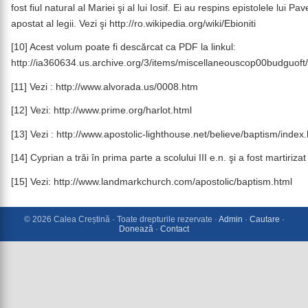
fost fiul natural al Mariei şi al lui Iosif. Ei au respins epistolele lui 
apostat al legii. Vezi şi http://ro.wikipedia.org/wiki/Ebioniti
[10] Acest volum poate fi descărcat ca PDF la linkul:
http://ia360634.us.archive.org/3/items/miscellaneouscop00budguof
[11] Vezi : http://www.alvorada.us/0008.htm
[12] Vezi: http://www.prime.org/harlot.html
[13] Vezi : http://www.apostolic-lighthouse.net/believe/baptism/index
[14] Cyprian a trăi în prima parte a scolului III e.n. şi a fost martiriz
[15] Vezi: http://www.landmarkchurch.com/apostolic/baptism.html
© 2026 Calea Creștină · Toate drepturile rezervate ·
Admin
·
Cautare
·
Donează
·
Contact