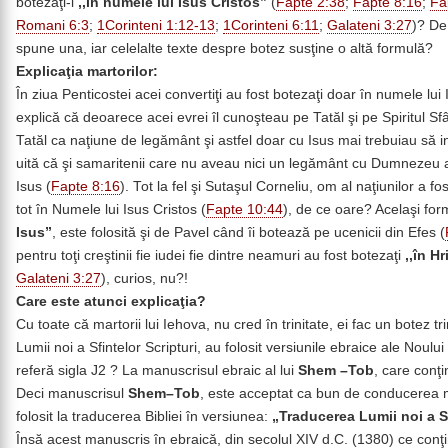
botezaţi-i
,,în numele lui Isus Cristos”
(
Fapte 2:38
;
Fapte 8:16
;
Fa
Romani 6:3
;
1Corinteni 1:12-13
;
1Corinteni 6:11
;
Galateni 3:27
)? De
spune una, iar celelalte texte despre botez susţine o altă formulă?
Explicaţia martorilor:
În ziua Penticostei acei convertiţi au fost botezaţi doar în numele lui 
explică că deoarece acei evrei îl cunoşteau pe Tatăl şi pe Spiritul Sf
Tatăl ca naţiune de legământ şi astfel doar cu Isus mai trebuiau să i
uită că şi samaritenii care nu aveau nici un legământ cu Dumnezeu au
Isus (
Fapte 8:16
). Tot la fel şi Sutaşul Corneliu, om al naţiunilor a 
tot în Numele lui Isus Cristos (
Fapte 10:44
), de ce oare? Acelaşi fo
Isus”
, este folosită şi de Pavel când îi botează pe ucenicii din Efes (
pentru toţi creştinii fie iudei fie dintre neamuri au fost botezaţi
,,în H
Galateni 3:27
), curios, nu?!
Care este atunci explicaţia?
Cu toate că martorii lui Iehova, nu cred în trinitate, ei fac un botez tr
Lumii noi a Sfintelor Scripturi, au folosit versiunile ebraice ale Noulu
referă sigla J2 ? La manuscrisul ebraic al lui
Shem –Tob
, care conţ
Deci manuscrisul
Shem–Tob
, este acceptat ca bun de conducerea ma
folosit la traducerea Bibliei în versiunea:
„Traducerea Lumii noi a Sf
Însă acest manuscris în ebraică, din secolul XIV d.C. (1380) ce con