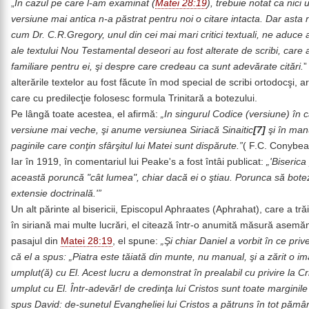
„
In cazul pe care l-am examinat (
Matei 28:19
), trebuie notat ca nici
versiune mai antica n-a păstrat pentru noi o citare intacta. Dar asta 
cum Dr. C.R.Gregory, unul din cei mai mari critici textuali, ne aduc
ale textului Nou Testamental deseori au fost alterate de scribi, care 
familiare pentru ei, şi despre care credeau ca sunt adevărate citări.
”
alterările textelor au fost făcute în mod special de scribi ortodocşi,
care cu predilecţie folosesc formula Trinitară a botezului.
Pe lângă toate acestea, el afirmă:
„In singurul Codice (versiune) în 
versiune mai veche, şi anume versiunea Siriacă Sinaitic
[7]
şi în manu
paginile care conţin sfârşitul lui Matei sunt dispărute.”
( F.C. Conybea
Iar în 1919, în comentariul lui Peake's a fost întâi publicat:
„'Biserica
această poruncă "cât lumea", chiar dacă ei o ştiau. Porunca să botez
extensie doctrinală.'”
Un alt părinte al bisericii, Episcopul Aphraates (Aphrahat), care a trăi
în siriană mai multe lucrări, el citează într-o anumită măsură asemă
pasajul din
Matei 28:19
, el spune:
„Şi chiar Daniel a vorbit în ce priv
că el a spus: „Piatra este tăiată din munte, nu manual, şi a zărit o i
umplut(ă) cu El. Acest lucru a demonstrat în prealabil cu privire la Cr
umplut cu El. Într-adevăr! de credinţa lui Cristos sunt toate margin
spus David: de-sunetul Evangheliei lui Cristos a pătruns în tot pământ