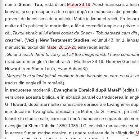
nume:
Shem –Tob,
redă diferit
Matei 28:19
. Acest manuscris a fost 
la evrei, şi se presupune a fi o copie după un manuscris din primele p
proveni de la cel scris de apostolul Matei în limba ebraică. Profesor
multe ori în publicaţiile martorilor, a făcut cercetări ample cu privir
că
„Textul ebraic al lui Matei copiat de Shem - Tob datează cam din 
creştine”.
(Vezi şi
New Testament Studies
, volumul 43, nr. 1, ianua
manuscris, textul din
Matei 28:19-20
este redat astfel:
„Go and teach them to carry out all the things which I have comman
(traducere în engleză din ebraică - Matthew 28:19, Hebrew Gospel 
Howard from Shem Tob's, Evan Bohan[3]).
„Mergeţi la ei şi învăţaţi să continue toate lucrurile pe care eu vi le-
tradus din engleză în română).
În traducerea modernă
„Evanghelia Ebraică după Matei”
(ediţia I
versiunea aceasta biblică, e în ebraică paralel cu traducerea în engl
G. Howard, după mai multe manuscrise ebraice ale Evangheliei după 
introducerii în Evanghelia ebraică a lui Matei, de G. Howard, prezi
folosite în studiile sale, care sunt nouă manuscrise separate ale vers
excepţia lui Shem Tob din 1380-1385 d.C, celelalte manuscrise sunt 
În aceste 9 manuscrise ebraice, nu apare redarea de la sfârşit din
M