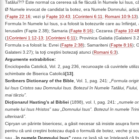
Tatălui?!? Este normal ca cererea să fie făcută în Numele lui Isus, că
Ø Numele invocat de candidat la botez, era Numele Domnului, adică 
(
Fapte 22:16
; vezi şi
Fapte 10:43
;
1Corinteni 6:11
;
Romani 10:9-13
)
Formula în Numele lui Isus, s-a folosit la botezurile care au înfiinţat, 
Ierusalim (Fapte 2.38); Samaria (
Fapte 8:16
); Cezarea (
Fapte 10:4
(
1Corinteni 1:12-13
;
1Corinteni 6:11
); Provinica Galatia (Galateni 3
Formula s-a folosit la: Evrei (
Fapte 2:38
); Samariteni (
Fapte 8:16
); 
Galateni 3.27); la toţi creştini botezaţi atunci (
Romani 6:3
).
Argumente extrabiblice:
Enciclopedia Catolică, Vol. 2, pag 236, recunoaşte că cuvintele utili
schimbate de Biserica Catolică
[13]
.
Scribners Dictionary of the Bible
, Vol. 1, pag. 241:
„Formula origi
lui Isus Cristos sau Domnului Isus. Botezul în Numele Tatălui, Fiului,
mai târziu”.
Dicţionarul Hasting’s al Bibliei
(1898), vol. I, pag. 241:
„numele ori
numele lui Isus Hristos” sau „Domnului Isus”. Botezul în numele Trini
ulterioară”.
Cipryan un părinte bisericesc, a găsit necesar să insiste asupra formu
pentru că unii creştini botezau după o formulă de botez, veche şi s
sau
,,în numele Domnului Isus”
ceea ce lasă să se înţeleagă că fo