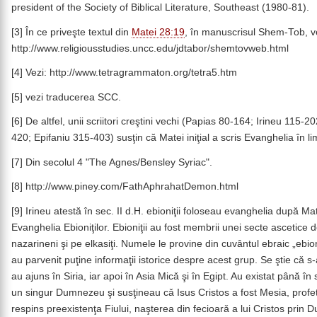
president of the Society of Biblical Literature, Southeast (1980-81).
[3] În ce priveşte textul din
Matei 28:19
, în manuscrisul Shem-Tob, v
http://www.religiousstudies.uncc.edu/jdtabor/shemtovweb.html
[4] Vezi: http://www.tetragrammaton.org/tetra5.htm
[5] vezi traducerea SCC.
[6] De altfel, unii scriitori creştini vechi (Papias 80-164; Irineu 115
420; Epifaniu 315-403) susţin că Matei iniţial a scris Evanghelia în l
[7] Din secolul 4 "The Agnes/Bensley Syriac".
[8] http://www.piney.com/FathAphrahatDemon.html
[9] Irineu atestă în sec. II d.H. ebioniţii foloseau evanghelia după 
Evanghelia Ebioniţilor. Ebioniţii au fost membrii unei secte ascetice d
nazarineni şi pe elkasiţi. Numele le provine din cuvântul ebraic „eb
au parvenit puţine informaţii istorice despre acest grup. Se ştie cǎ s-a
au ajuns în Siria, iar apoi în Asia Micǎ şi în Egipt. Au existat până în 
un singur Dumnezeu şi susţineau cǎ Isus Cristos a fost Mesia, profet
respins preexistenţa Fiului, naşterea din fecioarǎ a lui Cristos prin 