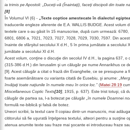
ia trimis pe Apostoli: „Duceţi-vă (Înaintaţi), faceţi discipoli din toate 
[8]
În Volumul VI (6) -
„Texte coptice amestecate în dialectul egipte
traducerile engleze aferente de E.A. WALLIS BUDGE. Acest volum d
textele care s-au găsit în 15 manuscrise, după cum urmează: 6780,
6801, 6806 a, 7021, 7023, 7027, 7028, 7029, 7030, 7597. Din aceste
înainte de sfârşitul secolului X d.H., 5 în prima jumătate a secolului 
jumătate a secolului XI d.H.
Acest volum, conţine o discuţie din secolul IV d.H., la pagina 637, o di
(315-386 d.H.) din Ierusalim şi un călugăr pe nume Annarikhus ce d
[9]. Acest călugăr a citat o frază din Evanghelie, ce se presupune a f
foarte asemănătoare cu varianta citată de Eusebiu, şi anume:
„Merge
învăţaţi toate naţiunile în numele meu în orice loc.”
(
Matei 28:19
cum 
Miscellaneous Coptic Texts
[10]
, 1915, p. 637). Este trist totuşi, că 
călugăr de partea sa, l-a botezat pe călugăr
„în numele Doamnei noas
formulă ne-biblică şi falsă de botez.
Uneori scribii, la textul care îl copiau dintr-un manuscris, mai adăug
cititorului să fie uşurată înţelgerea textului, alteori pentru a susţine 
atenua anumite texte sau fraze mai şocante ei introduceau fraze sau