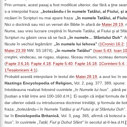
Prin urmare, acest pasaj a fost modificat ulterior, dar fără a ţine s
s-a interpolat fraza:
,,botezându-i în numele Tatălui, al Fiului, şi 
nicăieri în Scripturi nu mai apare fraza:
„
în numele Tatălui, al Fiulu
Nici o doctrină sau nici un verset din Biblie în afară de
Matei 28:19
, 
Nume, sau vreo lucrare creştină în Numele Tatălui, al Fiului şi al Sfântu
Scripturi nu găsim ceva să se facă
,,în numele… Sfântului Duh”
. A
făcute în vechiul legământ:
,,în numele lui Iehova”
(
1Cronici 16:2
;
Matei 23:39
NW; SS 1874),
„în numele Tatălui”
(
Ioan 5:43
;
Ioan 1
creştini, vindecau, se rugau, slujeau, făceau minuni, scoteau demoni
(
Fapte 3:6,16
;
Fapte 4:18
;
Fapte 5:40
;
Fapte 16:18
;
1Corinteni 5:4
;
1Tesaloniceni 4:1
).
Probabil acestă interpolare în textul din
Matei 28:19
, a avut loc în se
Hastings Encyclopedia of Religion,
Vol. 2, pag. 377, 389, spune: 
întotdeauna realizat folosind cuvintele
„în Numele lui Isus”
...până pe
[Iustian a trăit între anii 100-160 d.H.]. Ei susţin că iniţial formula de
dar ulterior odată cu introducerea doctrinei trinităţii, şi formula de 
fraza:
„botezându-i în Numele Tatălui şi al Fiului şi al Sfântului Duh”
.
Iar în
Enciclopedia Britanică
, Vol. 3, pag. 365, afirmă că botezul a
Isus”
, în cuvintele
„Tatăl, Fiul şi Duhul Sfânt”
în secolul al-II-lea d.H.
[