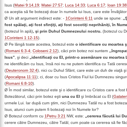
Isus (
Matei 9:14,19
;
Matei 27:57
;
Luca 14:33
;
Luca 6:17
;
Ioan 19:38
ca aceştia să fie botezaţi doar în numele lui Isus, care este Învăţătoru
Ø Un alt argument indirect este: -
1Corinteni 6:11
unde se spune:
,,
fost spălaţi, aţi fost sfinţiţi, aţi fost socotiţi neprihăniţi, în N
(botezul în apă)
, şi prin Duhul Dumnezeului nostru.
(botezul cu D
1Corinteni 1:12-15
).
Ø Pe lângă toate acestea, botezul este
o identificare cu moartea şi
(
Romani 6:3-4
;
Coloseni 2:12
), căci prin botez noi suntem
,,îngropa
Isus”
, şi deci
„identificaţi cu El, printr-o asemănare cu moartea L
ne identificăm cu Isus, însă noi nu ne putem identifica cu Tată ceres
(
Deuteronom 32:4
), nici cu Duhul Sfânt, care este un duh de viaţă 
(
Apocalipsa 11:11
); ci, doar cu Isus Cristos Fiul lui Dumnezeu singuru
(
Romani 6:8-10
).
Ø În mod similar, botezul este şi o identificare cu Cristos care a fos
Botezătorul, căci prin botez eşti
una cu El
şi îmbrăcat cu El (
Galaten
urmele Lui. Iar după cum ştim, nici Dumnezeu Tatăl nu a fost botezat 
Isus, atunci cum putem fi botezaţi noi în Numele lor?
Ø Botezul conform cu
1Petru 3:21
NW, este:
„cererea făcută lui 
cerere către Dumnezeu, către Tatăl, cum poate ca cererea să fie făc