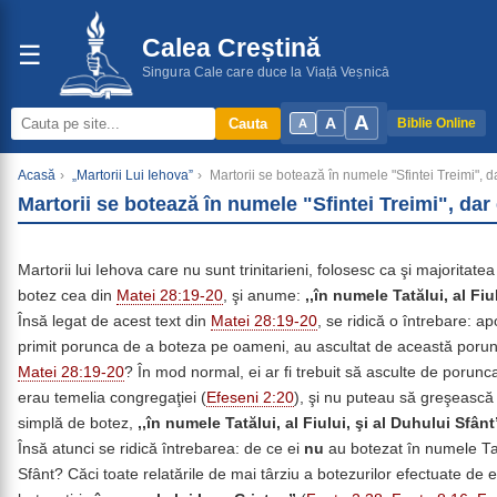
Calea Creștină
☰
Singura Cale care duce la Viață Veșnică
A
A
Cauta
Biblie Online
A
Acasă
›
„Martorii Lui Iehova”
›
Martorii se botează în numele "Sfintei Treimi", dar
Martorii se botează în numele "Sfintei Treimi", dar e
Martorii lui Iehova care nu sunt trinitarieni, folosesc ca şi majoritatea
botez cea din
Matei 28:19-20
, şi anume:
,,în numele Tatălui, al Fiu
Însă legat de acest text din
Matei 28:19-20
, se ridică o întrebare: ap
primit porunca de a boteza pe oameni, au ascultat de această por
Matei 28:19-20
? În mod normal, ei ar fi trebuit să asculte de porunc
erau temelia congregaţiei (
Efeseni 2:20
), şi nu puteau să greşească 
simplă de botez,
,,în numele Tatălui, al Fiului, şi al Duhului Sfânt
Însă atunci se ridică întrebarea: de ce ei
nu
au botezat în numele Tatăl
Sfânt? Căci toate relatările de mai târziu a botezurilor efectuate de 