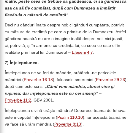
înalte, peste ceea ce trebuie să gândească, ci să gândească
aşa ca să fie cumpătat, după cum Dumnezeu a împărţit
fiecăruia o măsură de credinţă”.
Deci nu gânduri înalte despre noi; ci gânduri cumpătate, potrivit
cu măsura de credință pe care a primit-o de la Dumnezeu. Astfel
gândirea noastră nu are o imagine înaltă despre noi, nici joasă;
ci, potrivită, și în armonie cu credința lui, cu ceea ce este el în
realitate prin harul lui Dumnezeu! –
Efeseni 4:7
.
7)
Înțelepciunea:
Înțelepciunea ne va feri de mândrie, arătându-ne pericolele
mândriei (
Proverbe 16:18
), foloasele smereniei (
Proverbe 29:23
),
după cum este scris:
„Când vine mândria, atunci vine şi
ruşinea; dar înţelepciunea este cu cei smeriţi”
–
Proverbe 11:2
, GBV 2001.
Înțelepciunea divină urăște mândria! Deoarece teama de Iehova
este începutul înțelepciunii (
Psalm 110:10
), iar această teamă ne
va face să urâm mândria (
Proverbe 8:13
).