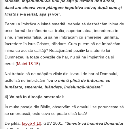
răbdare,
îngăduindu-vă unii pe alţii şi iertând unii altora,
dacă are cineva vreo plângere împotriva cuiva; după cum şi
Hristos v-a iertat, aşa şi voi”
.
Pentru a îmbrăca o inimă smerită, trebuie să dezbrăcăm inima de
orice formă de mândrie ca: trufia, superioritatea, încrederea în
sine, smerenia falsă. Și să ne îmbrăcăm cu smerenie, umilință,
încredere în Isus Cristos, răbdare. Cum putem să ne îmbrăcăm
inima cu aceste calități? Reacționând pozitiv la sfaturile lui
Dumnezeu la toate dovezile de har, nu să ne împietrim ca și
evreii (
Matei 13:15
).
Noi trebuie să ne adăpăm zilnic din izvorul de har al Domnului,
astfel să ne îmbrăcăm
“cu o inimă plină de îndurare, cu
bunătate, smerenie, blândeţe, îndelungă-răbdare”
.
4)
Voință în direcția smereniei:
În multe pasaje din Biblie, observăm că omului i se poruncește să
se smerească, este ceva ce poate el să facă!
De pildă:
Iacob 4:10
, GBV 2001:
“Smeriți-vă î
naintea Domnului