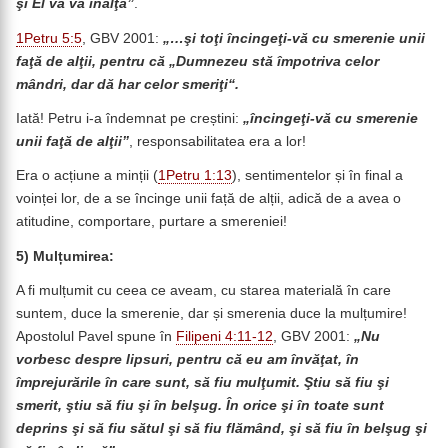
şi El vă va înălţa”
.
1Petru 5:5
, GBV 2001:
„…şi toţi încingeţi-vă cu smerenie unii
faţă de alţii, pentru că „Dumnezeu stă împotriva celor
mândri, dar dă har celor smeriţi“.
Iată! Petru i-a îndemnat pe creștini:
„încingeţi-vă cu smerenie
unii faţă de alţii”
, responsabilitatea era a lor!
Era o acțiune a minții (
1Petru 1:13
), sentimentelor și în final a
voinței lor, de a se încinge unii față de alții, adică de a avea o
atitudine, comportare, purtare a smereniei!
5)
Mulțumirea:
A fi mulțumit cu ceea ce aveam, cu starea materială în care
suntem, duce la smerenie, dar și smerenia duce la mulțumire!
Apostolul Pavel spune în
Filipeni 4:11-12
, GBV 2001:
„Nu
vorbesc despre lipsuri, pentru că eu am învăţat, în
împrejurările în care sunt, să fiu mulţumit.
Ştiu să fiu şi
smerit, ştiu să fiu şi în belşug. În orice şi în toate sunt
deprins şi să fiu sătul şi să fiu flămând, şi să fiu în belşug şi