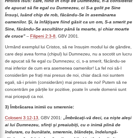
Hristos Isus: care, fiind în chip de Dumnezeu, n-a considerat
de apucat să fie egal cu Dumnezeu, ci S-a golit pe Sine
Însuşi, luând chip de rob, făcându-Se în asemănarea
oamenilor. Şi, la înfăţişare fiind găsit ca un om, S-a smerit pe
Sine, făcându-Se ascultător până la moarte, şi chiar moarte
de cruce”
–
Filipeni 2:3-8
, GBV 2001.
Urmând exemplul lui Cristos, să ne însușim modul lui de gândire,
care deși avea forma (chipul) lui Dumnezeu, nu a socotit un lucru
de apucat să fie egal cu Dumnezeu; ci, s-a smerit, făcându-se
mai inferior de cum era asemenea oamenilor! La fel noi să-I
considerăm pe frați mai presus de noi, chiar dacă noi suntem
egali, să-i privim (considerăm) mai presus de noi! Putem să ne
concentrăm pe părțile lor pozitive, poate în unele domenii sunt
mai pricepuți ca noi.
3)
Îmbrăcarea inimii cu smerenie:
Coloseni 3:12-13
, GBV 2001:
„Îmbrăcaţi-vă deci, ca nişte aleşi
ai lui Dumnezeu, sfinţi şi preaiubiţi, cu o inimă plină de
îndurare, cu bunătate, smerenie, blândeţe, îndelungă-