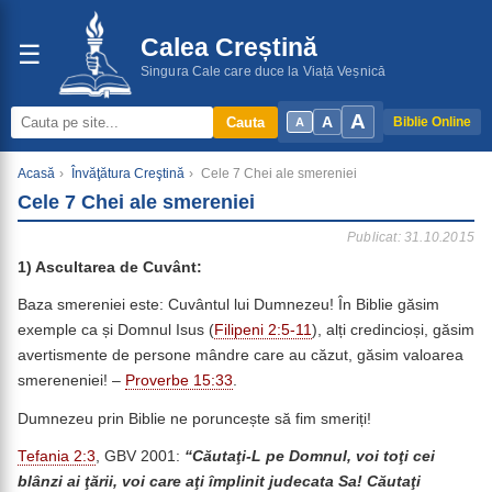
Calea Creștină
☰
Singura Cale care duce la Viață Veșnică
A
A
Cauta
Biblie Online
A
Acasă
›
Învăţătura Creştină
›
Cele 7 Chei ale smereniei
Cele 7 Chei ale smereniei
Publicat: 31.10.2015
1)
Ascultarea de Cuvânt:
Baza smereniei este: Cuvântul lui Dumnezeu! În Biblie găsim
exemple ca și Domnul Isus (
Filipeni 2:5-11
), alți credincioși, găsim
avertismente de persone mândre care au căzut, găsim valoarea
smereneniei! –
Proverbe 15:33
.
Dumnezeu prin Biblie ne poruncește să fim smeriți!
Tefania 2:3
, GBV 2001:
“
Căutaţi-L pe Domnul, voi toţi cei
blânzi ai ţării, voi care aţi împlinit judecata Sa! Căutaţi