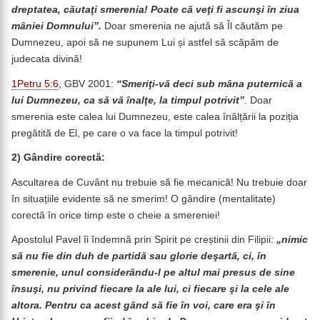
dreptatea, căutaţi smerenia! Poate că veţi fi ascunşi în ziua
mâniei Domnului”.
Doar smerenia ne ajută să Îl căutăm pe
Dumnezeu, apoi să ne supunem Lui și astfel să scăpăm de
judecata divină!
1Petru 5:6
, GBV 2001:
“Smeriţi-vă deci sub mâna puternică a
lui Dumnezeu, ca să vă înalţe, la timpul potrivit”
. Doar
smerenia este calea lui Dumnezeu, este calea înălțării la poziția
pregătită de El, pe care o va face la timpul potrivit!
2)
Gândire corectă:
Ascultarea de Cuvânt nu trebuie să fie mecanică! Nu trebuie doar
în situațiile evidente să ne smerim! O gândire (mentalitate)
corectă în orice timp este o cheie a smereniei!
Apostolul Pavel îi îndemnă prin Spirit pe creștinii din Filipii:
„
nimic
să nu fie din duh de partidă sau glorie deşartă, ci, în
smerenie, unul considerându-l pe altul mai presus de sine
însuşi, nu privind fiecare la ale lui, ci fiecare şi la cele ale
altora. Pentru ca acest gând să fie în voi, care era şi în