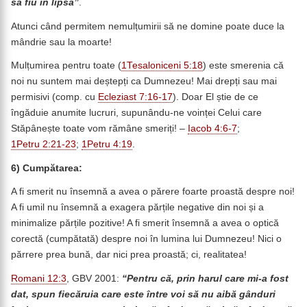
să fiu în lipsă”
.
Atunci când permitem nemulțumirii să ne domine poate duce la
mândrie sau la moarte!
Mulțumirea pentru toate (
1Tesaloniceni 5:18
) este smerenia că
noi nu suntem mai deștepți ca Dumnezeu! Mai drepți sau mai
permisivi (comp. cu
Ecleziast 7:16-17
). Doar El știe de ce
îngăduie anumite lucruri, supunându-ne voinței Celui care
Stăpânește toate vom rămâne smeriți! –
Iacob 4:6-7
;
1Petru 2:21-23
;
1Petru 4:19
.
6)
Cumpătarea:
A fi smerit nu însemnă a avea o părere foarte proastă despre noi!
A fi umil nu însemnă a exagera părțile negative din noi și a
minimalize părțile pozitive! A fi smerit însemnă a avea o optică
corectă (cumpătată) despre noi în lumina lui Dumnezeu! Nici o
părrere prea bună, dar nici prea proastă; ci, realitatea!
Romani 12:3
, GBV 2001:
“
Pentru că, prin harul care mi-a fost
dat, spun fiecăruia care este între voi să nu aibă gânduri