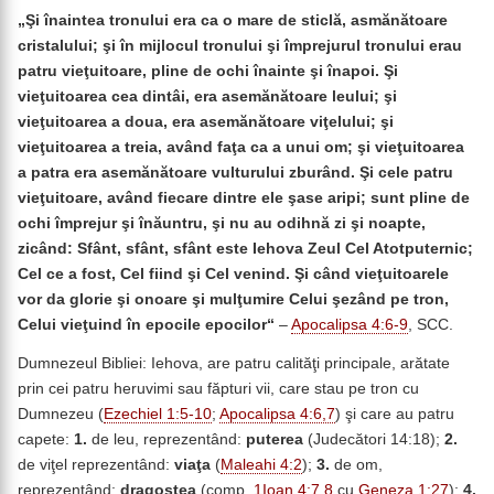
„
Şi înaintea tronului era ca o mare de sticlă, asmănătoare
cristalului; şi în mijlocul tronului şi împrejurul tronului erau
patru vieţuitoare, pline de ochi înainte şi înapoi.
Şi
vieţuitoarea cea dintâi, era asemănătoare leului; şi
vieţuitoarea a doua, era asemănătoare viţelului; şi
vieţuitoarea a treia, având faţa ca a unui om; şi vieţuitoarea
a patra era asemănătoare vulturului zburând.
Şi cele patru
vieţuitoare, având fiecare dintre ele şase aripi; sunt pline de
ochi împrejur şi înăuntru, şi nu au odihnă zi şi noapte,
zicând: Sfânt, sfânt, sfânt este Iehova Zeul Cel Atotputernic;
Cel ce a fost, Cel fiind şi Cel venind.
Şi când vieţuitoarele
vor da glorie şi onoare şi mulţumire Celui şezând pe tron,
Celui vieţuind în epocile epocilor
“
–
Apocalipsa 4:6-9
, SCC.
Dumnezeul Bibliei: Iehova, are patru calităţi principale, arătate
prin cei patru heruvimi sau făpturi vii, care stau pe tron cu
Dumnezeu (
Ezechiel 1:5-10
;
Apocalipsa 4:6,7
) şi care au patru
capete:
1.
de leu, reprezentând:
puterea
(Judecători 14:18);
2.
de viţel reprezentând:
viaţa
(
Maleahi 4:2
);
3.
de om,
reprezentând:
dragostea
(comp.
1Ioan 4:7,8
cu
Geneza 1:27
);
4.