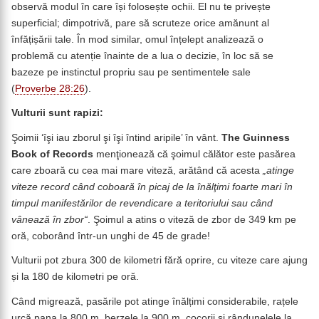
observă modul în care își folosește ochii. El nu te privește
superficial; dimpotrivă, pare să scruteze orice amănunt al
înfățișării tale. În mod similar, omul înțelept analizează o
problemă cu atenție înainte de a lua o decizie, în loc să se
bazeze pe instinctul propriu sau pe sentimentele sale
(
Proverbe 28:26
).
Vulturii sunt rapizi:
Şoimii ‘îşi iau zborul şi îşi întind aripile’ în vânt.
The Guinness
Book of Records
menţionează că şoimul călător este pasărea
care zboară cu cea mai mare viteză, arătând că acesta
„atinge
viteze record când coboară în picaj de la înălţimi foarte mari în
timpul manifestărilor de revendicare a teritoriului sau când
vânează în zbor“
. Şoimul a atins o viteză de zbor de 349 km pe
oră, coborând într-un unghi de 45 de grade!
Vulturii pot zbura 300 de kilometri fără oprire, cu viteze care ajung
și la 180 de kilometri pe oră.
Când migrează, pasările pot atinge înălțimi considerabile, rațele
urcă pana la 800 m, berzele la 900 m, cocorii și rândunelele la