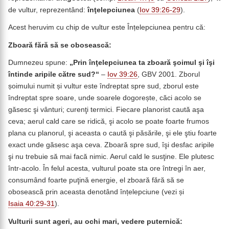
de vultur, reprezentând:
înţelepciunea
(
Iov 39:26-29
).
Acest heruvim cu chip de vultur este Înțelepciunea pentru că:
Zboară fără să se obosească:
Dumnezeu spune:
„Prin înţelepciunea ta zboară şoimul şi îşi
întinde aripile către sud?“
–
Iov 39:26
, GBV 2001. Zborul
șoimului numit și vultur este îndreptat spre sud, zborul este
îndreptat spre soare, unde soarele dogorește, căci acolo se
găsesc şi vânturi; curenţi termici. Fiecare planorist caută aşa
ceva; aerul cald care se ridică, şi acolo se poate foarte frumos
plana cu planorul, şi aceasta o caută şi păsările, şi ele ştiu foarte
exact unde găsesc aşa ceva. Zboară spre sud, îşi desfac aripile
şi nu trebuie să mai facă nimic. Aerul cald le susţine. Ele plutesc
într-acolo. În felul acesta, vulturul poate sta ore întregi în aer,
consumând foarte puţină energie, el zboară fără să se
obosească prin aceasta denotând înțelepciune (vezi și
Isaia 40:29-31
).
Vulturii sunt ageri, au ochi mari, vedere puternică: