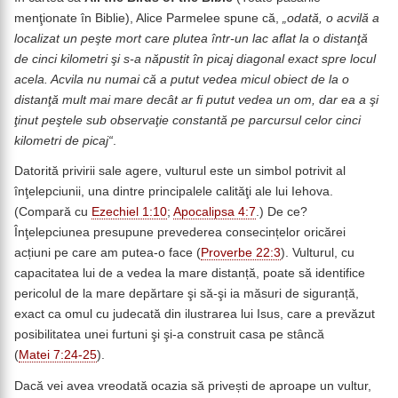
menţionate în Biblie), Alice Parmelee spune că,
„odată, o acvilă a
localizat un peşte mort care plutea într-un lac aflat la o distanţă
de cinci kilometri şi s-a năpustit în picaj diagonal exact spre locul
acela. Acvila nu numai că a putut vedea micul obiect de la o
distanţă mult mai mare decât ar fi putut vedea un om, dar ea a şi
ţinut peştele sub observaţie constantă pe parcursul celor cinci
kilometri de picaj“
.
Datorită privirii sale agere, vulturul este un simbol potrivit al
înţelepciunii, una dintre principalele calităţi ale lui Iehova.
(Compară cu
Ezechiel 1:10
;
Apocalipsa 4:7
.) De ce?
Înţelepciunea presupune prevederea consecințelor oricărei
acțiuni pe care am putea-o face (
Proverbe 22:3
). Vulturul, cu
capacitatea lui de a vedea la mare distanță, poate să identifice
pericolul de la mare depărtare şi să-şi ia măsuri de siguranță,
exact ca omul cu judecată din ilustrarea lui Isus, care a prevăzut
posibilitatea unei furtuni şi şi-a construit casa pe stâncă
(
Matei 7:24-25
).
Dacă vei avea vreodată ocazia să privești de aproape un vultur,