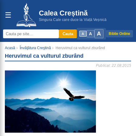
Calea Creștină
☰
Singura Cale care duce la Viață Veșnică
A
A
Cauta
Biblie Online
A
Acasă
›
Învăţătura Creştină
›
Heruvimul ca vulturul zburând
Heruvimul ca vulturul zburând
Publicat: 22.08.2015