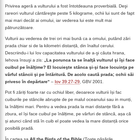
Privirea ageră a vulturului a fost întotdeauna proverbială. Deşi
rareori vulturul cântăreşte peste 5 kilograme, ochii lui sunt de fapt
mai mari decât ai omului, iar vederea lui este mult mai
pătrunzătoare.
Vulturii au vederea de trei ori mai bună ca a omului, putând zări
prada chiar si de la kilometri distanță, din înaltul cerului.
Descriindu-i lui Iov capacitatea vulturului de a-şi căuta hrana,
Iehova însuşi a zis:
„La porunca ta se înalţă vulturul şi îşi face
cuibul pe înălţime? El locuieşte stânca şi-şi face locuinţa pe
vârful stâncii şi pe întăritură. De acolo caută prada; ochii săi
privesc în depărtare“
–
Iov 39:27-29
, GBV 2001.
Pot fi zăriți foarte rar cu ochiul liber, deoarece vulturii își fac
cuiburile pe stâncile abrupte de pe malul oceanului sau in munți,
la înălțimi mari. Pentru a vedea prada la mari distanțe fără a
zbura, el își face cuibul pe înălțime, pe vârfuri de stâncă, așa că
și atunci când stă în cuib el poate vedea la mare distanță orice
posibilă pradă.
În cartea sa
All the Birds of the Bible
(Toate păsările