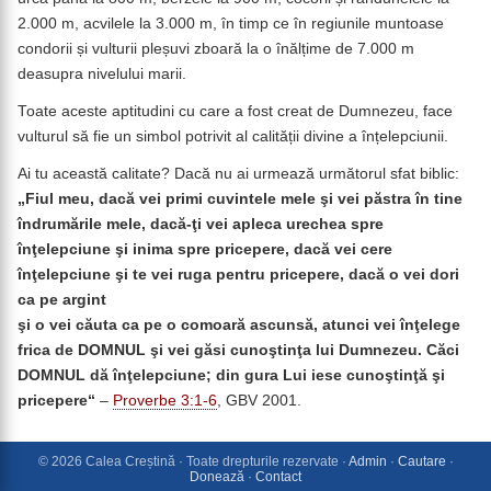
2.000 m, acvilele la 3.000 m, în timp ce în regiunile muntoase
condorii și vulturii pleșuvi zboară la o înălțime de 7.000 m
deasupra nivelului marii.
Toate aceste aptitudini cu care a fost creat de Dumnezeu, face
vulturul să fie un simbol potrivit al calității divine a înțelepciunii.
Ai tu această calitate? Dacă nu ai urmează următorul sfat biblic:
„Fiul meu, dacă vei primi cuvintele mele şi vei păstra în tine
îndrumările mele, dacă-ţi vei apleca urechea spre
înţelepciune şi inima spre pricepere, dacă vei cere
înţelepciune şi te vei ruga pentru pricepere, dacă o vei dori
ca pe argint
şi o vei căuta ca pe o comoară ascunsă, atunci vei înţelege
frica de DOMNUL
şi vei găsi cunoştinţa lui Dumnezeu. Căci
DOMNUL dă înţelepciune; din gura Lui iese cunoştinţă şi
pricepere
“
–
Proverbe 3:1-6
, GBV 2001.
© 2026 Calea Creștină · Toate drepturile rezervate ·
Admin
·
Cautare
·
Donează
·
Contact