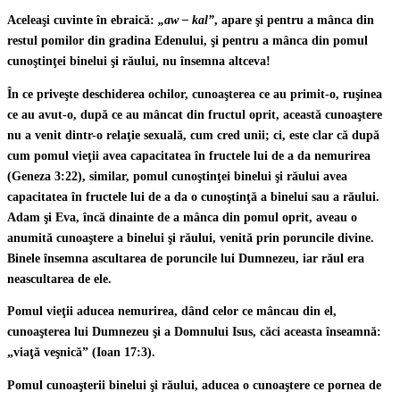
Aceleaşi cuvinte în ebraică:
„aw – kal”
, apare şi pentru a mânca din
restul pomilor din gradina Edenului, şi pentru a mânca din pomul
cunoştinţei binelui şi răului, nu însemna altceva!
În ce priveşte deschiderea ochilor, cunoaşterea ce au primit-o, ruşinea
ce au avut-o, după ce au mâncat din fructul oprit, această cunoaştere
nu a venit dintr-o relaţie sexuală, cum cred unii; ci, este clar că după
cum pomul vieţii avea capacitatea în fructele lui de a da nemurirea
(Geneza 3:22), similar, pomul cunoştinţei binelui şi răului avea
capacitatea în fructele lui de a da o cunoştinţă a binelui sau a răului.
Adam şi Eva, încă dinainte de a mânca din pomul oprit, aveau o
anumită cunoaştere a binelui şi răului, venită prin poruncile divine.
Binele însemna ascultarea de poruncile lui Dumnezeu, iar răul era
neascultarea de ele.
Pomul vieţii aducea nemurirea, dând celor ce mâncau din el,
cunoaşterea lui Dumnezeu şi a Domnului Isus, căci aceasta înseamnă:
„viaţă veşnică” (Ioan 17:3).
Pomul cunoaşterii binelui şi răului, aducea o cunoaştere ce pornea de