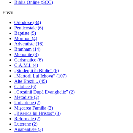
Biblia Online (SCC)
Erezii
Ortodoxe
(34)
Penticostale
(6)
Baptiste
(5)
Mormon
(4)
Adventiste
(16)
Branham
(14)
Menonite
(3)
Carismatice
(6)
C.A.M.I.
(4)
„Studenţii în Biblie”
(6)
„Martorii Lui Iehova”
(107)
Alte Erezii...
(45)
Catolice
(6)
„Creştinii După Evanghelie”
(2)
Metodiste
(2)
Unitariene
(2)
Mişcarea Familia
(2)
„Biserica lui Hristos”
(3)
Reformate
(2)
Luterane
(2)
Anabaptiste
(3)