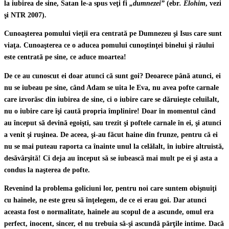
la iubirea de sine, Satan le-a spus veţi fi
„dumnezei”
(ebr
. Elohim
, vezi
şi NTR 2007).
Cunoaşterea pomului vieţii era centrată pe Dumnezeu şi Isus care sunt
viaţa. Cunoaşterea ce o aducea pomului cunoştinţei binelui şi răului
este centrată pe sine, ce aduce moartea!
De ce au cunoscut ei doar atunci că sunt goi? Deoarece până atunci, ei
nu se iubeau pe sine, când Adam se uita le Eva, nu avea pofte carnale
care izvorăsc din iubirea de sine, ci o iubire care se dăruieşte celuilalt,
nu o iubire care îşi caută propria împlinire! Doar în momentul când
au început să devină egoişti, sau trezit şi poftele carnale în ei, şi atunci
a venit şi ruşinea. De aceea, şi-au făcut haine din frunze, pentru că ei
nu se mai puteau raporta ca înainte unul la celălalt, în iubire altruistă,
desăvârşită! Ci deja au început să se iubească mai mult pe ei şi asta a
condus la naşterea de pofte.
Revenind la problema goliciuni lor, pentru noi care suntem obişnuiţi
cu hainele, ne este greu să înţelegem, de ce ei erau goi. Dar atunci
aceasta fost o normalitate, hainele au scopul de a ascunde, omul era
perfect, inocent, sincer, el nu trebuia să-şi ascundă părţile intime. Dacă