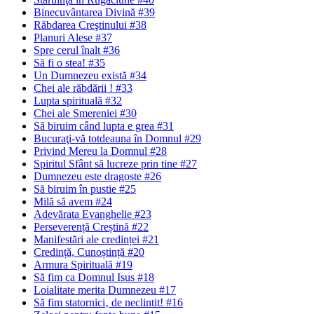
Binecuvântarea Divină #39
Răbdarea Creştinului #38
Planuri Alese #37
Spre cerul înalt #36
Să fi o stea! #35
Un Dumnezeu există #34
Chei ale răbdării ! #33
Lupta spirituală #32
Chei ale Smereniei #30
Să biruim când lupta e grea #31
Bucuraţi-vă totdeauna în Domnul #29
Privind Mereu la Domnul #28
Spiritul Sfânt să lucreze prin tine #27
Dumnezeu este dragoste #26
Să biruim în pustie #25
Milă să avem #24
Adevărata Evanghelie #23
Perseverență Creștină #22
Manifestări ale credinței #21
Credință, Cunoștință #20
Armura Spirituală #19
Să fim ca Domnul Isus #18
Loialitate merita Dumnezeu #17
Să fim statornici‚ de neclintit! #16