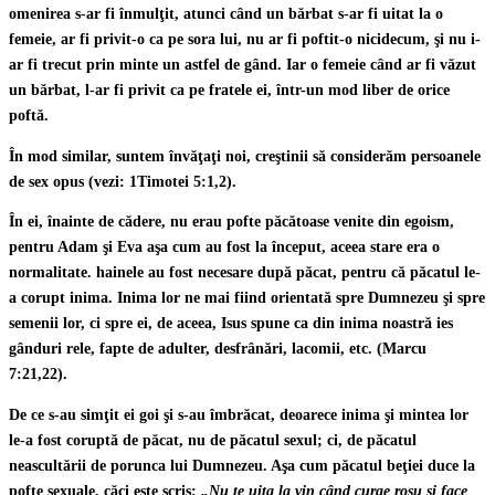
omenirea s-ar fi înmulţit, atunci când un bărbat s-ar fi uitat la o
femeie, ar fi privit-o ca pe sora lui, nu ar fi poftit-o nicidecum, şi nu i-
ar fi trecut prin minte un astfel de gând. Iar o femeie când ar fi văzut
un bărbat, l-ar fi privit ca pe fratele ei, într-un mod liber de orice
poftă.
În mod similar, suntem învăţaţi noi, creştinii să considerăm persoanele
de sex opus (vezi: 1Timotei 5:1,2).
În ei, înainte de cădere, nu erau pofte păcătoase venite din egoism,
pentru Adam şi Eva aşa cum au fost la început, aceea stare era o
normalitate. hainele au fost necesare după păcat, pentru că păcatul le-
a corupt inima. Inima lor ne mai fiind orientată spre Dumnezeu şi spre
semenii lor, ci spre ei, de aceea, Isus spune ca din inima noastră ies
gânduri rele, fapte de adulter, desfrânări, lacomii, etc. (Marcu
7:21,22).
De ce s-au simţit ei goi şi s-au îmbrăcat, deoarece inima şi mintea lor
le-a fost coruptă de păcat, nu de păcatul sexul; ci, de păcatul
neascultării de porunca lui Dumnezeu. Aşa cum păcatul beţiei duce la
pofte sexuale, căci este scris:
„Nu te uita la vin când curge roşu şi face