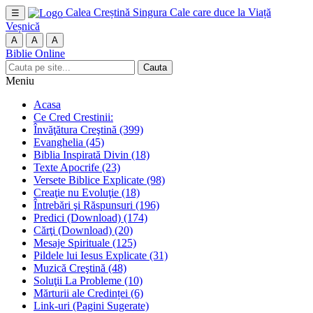
Calea Creștină
Singura Cale care duce la Viață
☰
Veșnică
A
A
A
Biblie Online
Cauta
Meniu
Acasa
Ce Cred Crestinii:
Învăţătura Creştină
(399)
Evanghelia
(45)
Biblia Inspirată Divin
(18)
Texte Apocrife
(23)
Versete Biblice Explicate
(98)
Creaţie nu Evoluţie
(18)
Întrebări şi Răspunsuri
(196)
Predici (Download)
(174)
Cărţi (Download)
(20)
Mesaje Spirituale
(125)
Pildele lui Iesus Explicate
(31)
Muzică Creştină
(48)
Soluţii La Probleme
(10)
Mărturii ale Credinței
(6)
Link-uri (Pagini Sugerate)