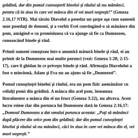
grădină, dar din pomul cunoaşterii binelui şi răului să nu mănânci,
pentru că în ziua în care vei mânca din el vei muri negreşit!”
(Geneza
2.16,17 NTR). Mai târziu Diavolul a posedat un şarpe aşa cum oamenii
sunt posedaţi de demoni, şi a vorbit Evei convingând-o să mănânce din
pom, amăgind-o cu promisiunea că va ajunge să fie ca Dumnezeu,
cunoascând binele şi răul.
Primii oameni cunoşteau într-o anumită măsură binele şi răul, ei au
primit de la Dumnezeu mai multe porunci (vezi: Geneza 1:28; 2:15-
17), care îi ghidau în ce priveşte binele şi răul. Afirmaţia Diavolului a
fost o minciună, Adam şi Eva nu au ajuns să fie „Dumnezei”.
Pomul cunoştinţei binelui şi răului, era un pom fizic asemănător cu
ceilalţi pomi din grădină. A mânca din acel pom, înseamna
literalmente a mânca din el un fruct (Geneza 3:22), nu altceva. Acest
lucru reiese clar din porunca lui Dumnezeu dată în Geneza 2:16,17:
„Domnul Dumnezeu a dat omului porunca aceasta: „Poţi să mănânci
după plăcere din orice pom din grădină; dar din pomul cunoştinţei
binelui şi răului să nu mănânci, căci în ziua în care vei mânca din el, vei
muri negreşit.”