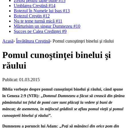
Zeloşi pentru fapte bune #15
Umblarea Creştină #14
Botezul în Numele lui Isus #13
Botezul Creştin #12
Nu te teme turmă mică #11
Mărturisim un singur Dumnezeu #10
Succes pe Calea Credinței #9
Acasă
›
Învăţătura Creştină
›
Pomul cunoştinţei binelui şi răului
Pomul cunoştinţei binelui şi
răului
Publicat: 01.03.2015
Biblia vorbeşte despre pomul cunoştinţei binelui şi răului, când spune
în Geneza 2:9 (NTR):
„Domnul Dumnezeu a făcut să crească din ţărâna
pământului tot felul de pomi care sunt plăcuţi la vedere şi buni de
mâncat; de asemenea, în mijlocul grădinii se aflau pomul vieţii şi pomul
cunoaşterii binelui şi răului”
.
Dumnezeu a poruncit lui Adam:
„Poţi să mănânci din orice pom din