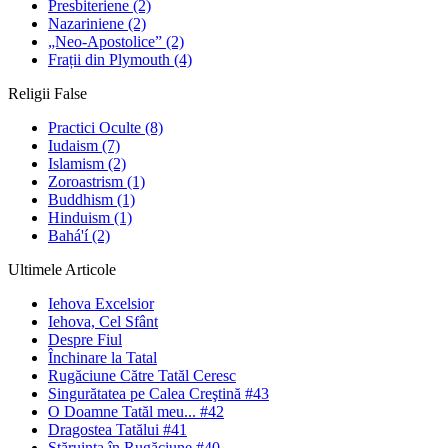
Presbiteriene
(2)
Nazariniene
(2)
„Neo-Apostolice”
(2)
Frații din Plymouth
(4)
Religii False
Practici Oculte
(8)
Iudaism
(7)
Islamism
(2)
Zoroastrism
(1)
Buddhism
(1)
Hinduism
(1)
Bahá'í
(2)
Ultimele Articole
Iehova Excelsior
Iehova, Cel Sfânt
Despre Fiul
Închinare la Tatal
Rugăciune Către Tatăl Ceresc
Singurătatea pe Calea Creştină #43
O Doamne Tatăl meu... #42
Dragostea Tatălui #41
Stăruinţa în Rugăciune #40