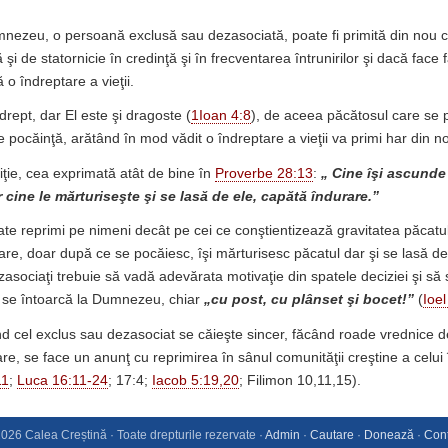
umnezeu, o persoană exclusă sau dezasociată, poate fi primită din no
şi de statornicie în credinţă şi în frecventarea întrunirilor şi dacă face
 o îndreptare a vieţii.
ept, dar El este şi dragoste (
1Ioan 4:8
), de aceea păcătosul care se p
 pocăinţă, arătând în mod vădit o îndreptare a vieţii va primi har din n
iţie, cea exprimată atât de bine în
Proverbe 28:13
:
„ Cine îşi ascunde
 cine le mărturiseşte şi se lasă de ele, capătă îndurare.”
e reprimi pe nimeni decât pe cei ce conştientizează gravitatea păcatului
are, doar după ce se pocăiesc, îşi mărturisesc păcatul dar şi se lasă de
zasociaţi trebuie să vadă adevărata motivaţie din spatele deciziei şi să
ă se întoarcă la Dumnezeu, chiar
„cu post, cu plânset şi bocet!”
(
Ioel
nd cel exclus sau dezasociat se căieşte sincer, făcând roade vrednice de
are, se face un anunţ cu reprimirea în sânul comunităţii creştine a celui
11
;
Luca 16:11-24
; 17:4;
Iacob 5:19,20
; Filimon 10,11,15).
026 Calea Creștină · Toate drepturile rezervate ·
Admin
·
Cautare
·
Donează
·
Cont