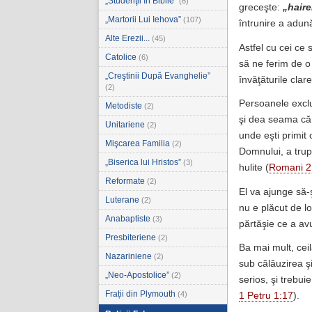
„Studenţii în Biblie”
(6)
greceşte:
„haire
„Martorii Lui Iehova”
(107)
întrunire a adun
Alte Erezii...
(45)
Astfel cu cei ce 
Catolice
(6)
să ne ferim de o
„Creştinii După Evanghelie”
învăţăturile clar
(2)
Persoanele exclus
Metodiste
(2)
şi dea seama că 
Unitariene
(2)
unde eşti primit
Mişcarea Familia
(2)
Domnului, a trup
„Biserica lui Hristos”
(3)
hulite (
Romani 2
Reformate
(2)
El va ajunge să-
Luterane
(2)
nu e plăcut de l
Anabaptiste
(3)
părtăşie ce a avu
Presbiteriene
(2)
Ba mai mult, cei
Nazariniene
(2)
sub călăuzirea ş
„Neo-Apostolice”
(2)
serios, şi trebui
Frații din Plymouth
(4)
1 Petru 1:17
).