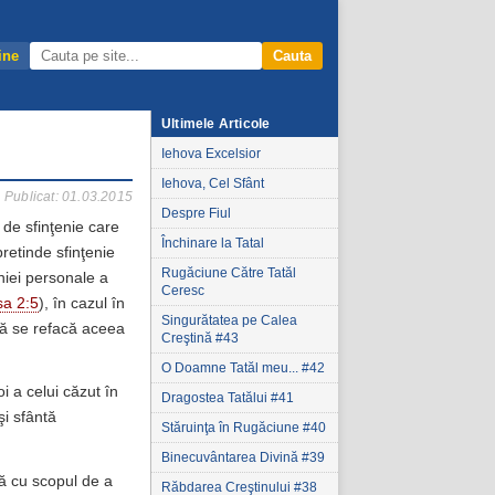
ine
Cauta
Ultimele Articole
Iehova Excelsior
Iehova, Cel Sfânt
Publicat: 01.03.2015
Despre Fiul
 de sfinţenie care
Închinare la Tatal
pretinde sfinţenie
Rugăciune Către Tatăl
niei personale a
Ceresc
sa 2:5
), în cazul în
Singurătatea pe Calea
să se refacă aceea
Creştină #43
O Doamne Tatăl meu... #42
i a celui căzut în
Dragostea Tatălui #41
şi sfântă
Stăruinţa în Rugăciune #40
Binecuvântarea Divină #39
tă cu scopul de a
Răbdarea Creştinului #38