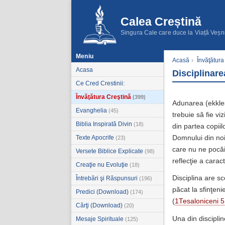
Calea Creștină
Singura Cale care duce la Viață Veșn
Meniu
Acasă
›
Învăţătura
Acasa
Disciplinare
Ce Cred Crestinii:
Învăţătura Creştină
(399)
Adunarea (ekklesi
Evanghelia
(45)
trebuie să fie vi
Biblia Inspirată Divin
(18)
din partea copii
Texte Apocrife
Domnului din noi
(23)
care nu ne pocăi
Versete Biblice Explicate
(98)
reflecţie a carac
Creaţie nu Evoluţie
(18)
Disciplina are sc
Întrebări şi Răspunsuri
(196)
păcat la sfinţeni
Predici (Download)
(174)
(
1Tesaloniceni 5
Cărţi (Download)
(20)
Una din discipli
Mesaje Spirituale
(125)