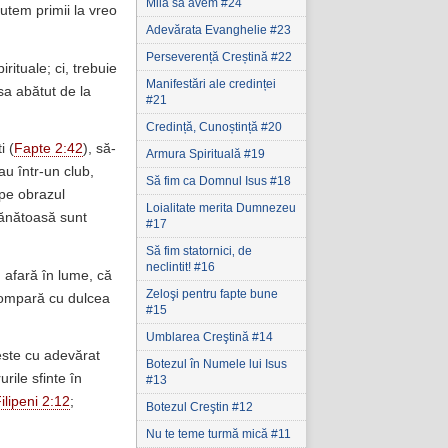
Milă să avem #24
utem primii la vreo
Adevărata Evanghelie #23
Perseverență Creștină #22
rituale; ci, trebuie
Manifestări ale credinței
sa abătut de la
#21
Credință, Cunoștință #20
i (
Fapte 2:42
), să-
Armura Spirituală #19
u într-un club,
Să fim ca Domnul Isus #18
 pe obrazul
Loialitate merita Dumnezeu
sănătoasă sunt
#17
Să fim statornici‚ de
neclintit! #16
 afară în lume, că
Zeloşi pentru fapte bune
 compară cu dulcea
#15
Umblarea Creştină #14
este cu adevărat
Botezul în Numele lui Isus
rile sfinte în
#13
ilipeni 2:12
;
Botezul Creştin #12
Nu te teme turmă mică #11