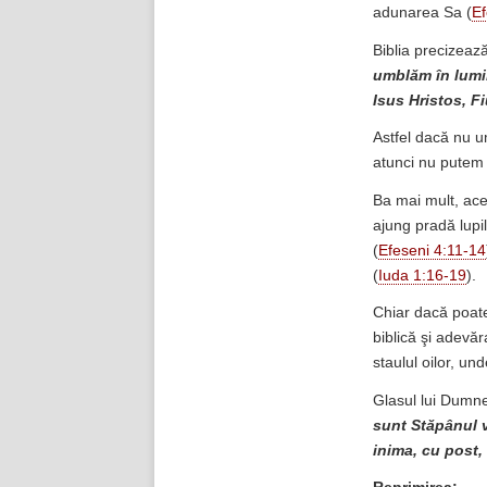
adunarea Sa (
Ef
Biblia precizează
umblăm în lumin
Isus Hristos, F
Astfel dacă nu u
atunci nu putem 
Ba mai mult, ace
ajung pradă lupil
(
Efeseni 4:11-14
(
Iuda 1:16-19
).
Chiar dacă poate
biblică şi adevăr
staulul oilor, un
Glasul lui Dumne
sunt Stăpânul 
inima, cu post,