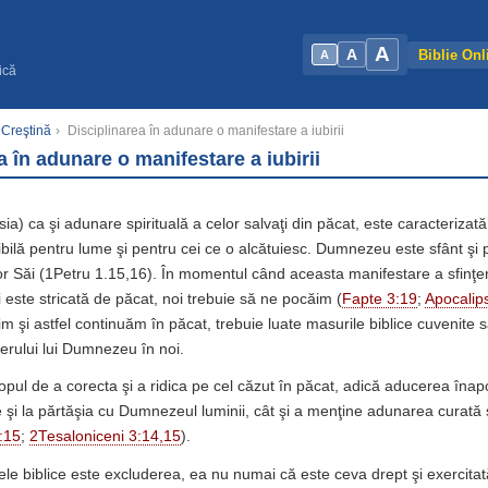
A
A
Biblie Onl
A
ică
 Creştină
›
Disciplinarea în adunare o manifestare a iubirii
a în adunare o manifestare a iubirii
a) ca şi adunare spirituală a celor salvaţi din păcat, este caracterizată
zibilă pentru lume şi pentru cei ce o alcătuiesc. Dumnezeu este sfânt şi 
lor Săi (1Petru 1.15,16). În momentul când aceasta manifestare a sfinţe
 este stricată de păcat, noi trebuie să ne pocăim (
Fapte 3:19
;
Apocalip
m şi astfel continuăm în păcat, trebuie luate masurile biblice cuvenite 
terului lui Dumnezeu în noi.
opul de a corecta şi a ridica pe cel căzut în păcat, adică aducerea înapo
e şi la părtăşia cu Dumnezeul luminii, cât şi a menţine adunarea curată 
:15
;
2Tesaloniceni 3:14,15
).
nele biblice este excluderea, ea nu numai că este ceva drept şi exercita