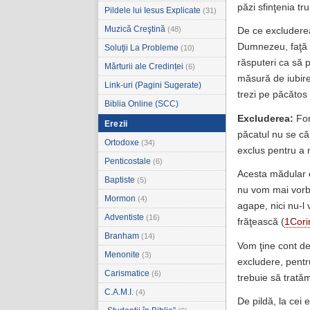
păzi sfinţenia tr
Pildele lui Iesus Explicate
(31)
Muzică Creştină
(48)
De ce excluderea
Dumnezeu, faţă d
Soluţii La Probleme
(10)
răsputeri ca să 
Mărturii ale Credinței
(6)
măsură de iubire
Link-uri (Pagini Sugerate)
trezi pe păcătos 
Biblia Online (SCC)
Excluderea:
For
Erezii
păcatul nu se că
Ortodoxe
(34)
exclus pentru a n
Penticostale
(6)
Acesta mădular es
Baptiste
(5)
nu vom mai vorbi
Mormon
(4)
agape, nici nu-l
Adventiste
(16)
frăţească (
1Cori
Branham
(14)
Vom ţine cont de 
Menonite
(3)
excludere, pentru
Carismatice
(6)
trebuie să tratăm
C.A.M.I.
(4)
De pildă, la cei