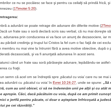
brilor ce nu se pocăiesc se face şi pentru ca ceilalţi să prindă frică, ş
umnezeu (
1Timotei 5:20
).
retragerea:
ă a adunării se poate retrage din adunare din diferite motive (
2Timot
 Dacă un frate sau o soră declară scris sau verbal, că nu mai doreşte să
e, adunarea prin conducerea ei va face un anunţ de dezasociere, iar m
u părăsit credinţa şi trupul lui Cristos la fel cum o fac faţă de cei excl
un membru nu mai vine la întruniri fără a avea motive obiective, după o 
iderată dezasociată, şi va fi anunţată adunarea în acest sens.
 atunci când un frate sau soră părăseşte adunare, lepădându-se astfel d
erea cu fraţii.
 un semn că acel om se îndreptă spre ‚păcatul cu voia’ care nu se mai ia
ea adunării cu ‚păcatul cu voia’ în
Evrei 10:24-27
, unde se spune:
„Să 
ă, cum au unii obicei; ci să ne îndemnăm unii pe alţii şi cu atât m
se apropie. Căci, dacă păcătuim cu voia, după ce am primit cunoşt
ici o jertfă pentru păcate, ci doar o aşteptare înfricoşată a judecă
tui pe cei răzvrătiţi.”