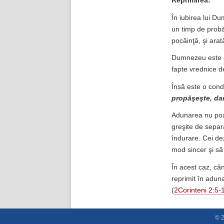
Reprimirea:
În iubirea lui D
un timp de probă 
pocăinţă, şi arată
Dumnezeu este dr
fapte vrednice de
Însă este o cond
propăşeşte, dar
Adunarea nu poat
greşite de separ
îndurare. Cei de
mod sincer şi s
În acest caz, câ
reprimit în adun
(
2Corinteni 2:5-
© 2