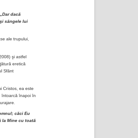
„Dar dacă
şi sângele lui
e ale trupului,
008) şi astfel
ţătură eretică
ul Sfânt
i Cristos, ea este
e întoarcă înapoi în
curajare.
 Domnul; căci Eu
ă la Mine cu toată