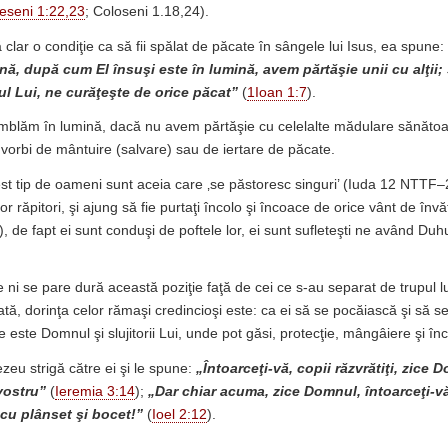
eseni 1:22,23
; Coloseni 1.18,24).
 clar o condiţie ca să fii spălat de păcate în sângele lui Isus, ea spune:
ă, după cum El însuşi este în lumină, avem părtăşie unii cu alţii; 
iul Lui, ne curăţeşte de orice păcat”
(
1Ioan 1:7
).
mblăm în lumină, dacă nu avem părtăşie cu celelalte mădulare sănătoas
vorbi de mântuire (salvare) sau de iertare de păcate.
st tip de oameni sunt aceia care ‚se păstoresc singuri’ (Iuda 12 NTTF–2
or răpitori, şi ajung să fie purtaţi încolo şi încoace de orice vânt de învă
), de fapt ei sunt conduşi de poftele lor, ei sunt sufleteşti ne având Duh
 ni se pare dură această poziţie faţă de cei ce s-au separat de trupul lu
ată, dorinţa celor rămaşi credincioşi este: ca ei să se pocăiască şi să s
de este Domnul şi slujitorii Lui, unde pot găsi, protecţie, mângâiere şi în
zeu strigă către ei şi le spune:
„Întoarceţi-vă, copii răzvrătiţi, zice
vostru”
(
Ieremia 3:14
);
„Dar chiar acuma, zice Domnul, întoarceţi-v
 cu plânset şi bocet!”
(
Ioel 2:12
).