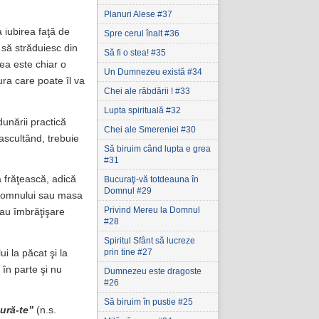
Planuri Alese #37
 iubirea faţă de
Spre cerul înalt #36
 să străduiesc din
Să fi o stea! #35
ea este chiar o
Un Dumnezeu există #34
ura care poate îl va
Chei ale răbdării ! #33
Lupta spirituală #32
unării practică
Chei ale Smereniei #30
ascultând, trebuie
Să biruim când lupta e grea
#31
a frăţească, adică
Bucuraţi-vă totdeauna în
Domnul #29
 Domnului sau masa
Privind Mereu la Domnul
sau îmbrăţişare
#28
Spiritul Sfânt să lucreze
prin tine #27
i la păcat şi la
 în parte şi nu
Dumnezeu este dragoste
#26
Să biruim în pustie #25
ură-te”
(n.s.