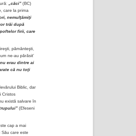
tură:
„căci”
(BC)
, care la prima
tori, nemulţămiţi
vor trăi după
ftelor firii, care
ireşti, pământeşti,
cum ne-au părăsit’
 nu erau dintre ai
arate că nu toţi
vărului Biblic, dar
i Cristos
nu există salvare în
trupului”
(Efeseni
 este cap a mai
ui Său care este