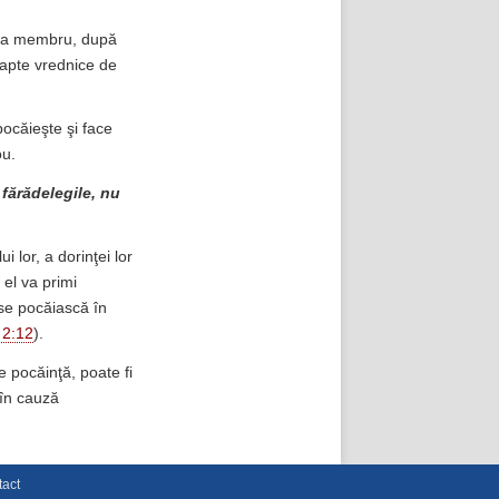
u ca membru, după
 fapte vrednice de
ocăieşte şi face
ou.
 fărădelegile, nu
 lor, a dorinţei lor
 el va primi
 se pocăiască în
 2:12
).
 pocăinţă, poate fi
 în cauză
act