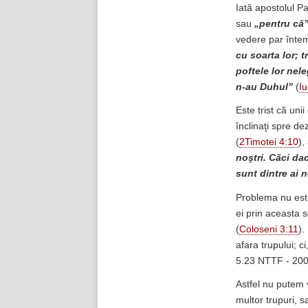
Iată apostolul Pa
sau
„pentru că
vedere par întem
cu soarta lor; t
poftele lor nele
n-au Duhul”
(
I
Este trist că uni
înclinaţi spre d
(
2Timotei 4:10
),
noştri. Căci dac
sunt dintre ai n
Problema nu este
ei prin aceasta s
(
Coloseni 3:11
).
afara trupului; 
5.23 NTTF - 200
Astfel nu putem v
multor trupuri, s