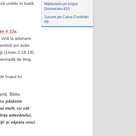
i să umble în toată
Mărturisim un singur
Dumnezeu #10
Succes pe Calea Credinței
#9
ei 4:10
a;
 vină la adunare,
embrii vor evita
uşi (1Ioan 2.18,19).
perioadă de timp,
e trupul lui
rtă. Biblia
nu părăsim
ai mult, cu cât
inţa adevărului,
ţii şi văpaia unui