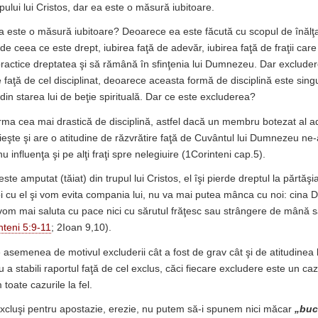
upului lui Cristos, dar ea este o măsură iubitoare.
 este o măsură iubitoare? Deoarece ea este făcută cu scopul de înălţa
e ceea ce este drept, iubirea faţă de adevăr, iubirea faţă de fraţii care
practice dreptatea şi să rămână în sfinţenia lui Dumnezeu. Dar excluder
 faţă de cel disciplinat, deoarece aceasta formă de disciplină este sing
din starea lui de beţie spirituală. Dar ce este excluderea?
ma cea mai drastică de disciplină, astfel dacă un membru botezat al ad
ieşte şi are o atitudine de răzvrătire faţă de Cuvântul lui Dumnezeu ne-
u influenţa şi pe alţi fraţi spre nelegiuire (1Corinteni cap.5).
te amputat (tăiat) din trupul lui Cristos, el îşi pierde dreptul la părtăşi
 cu el şi vom evita compania lui, nu va mai putea mânca cu noi: cina
 vom mai saluta cu pace nici cu sărutul frăţesc sau strângere de mână 
nteni 5:9-11
; 2Ioan 9,10).
asemenea de motivul excluderii cât a fost de grav cât şi de atitudinea lu
 a stabili raportul faţă de cel exclus, căci fiecare excludere este un caz
 toate cazurile la fel.
 excluşi pentru apostazie, erezie, nu putem să-i spunem nici măcar
„buc