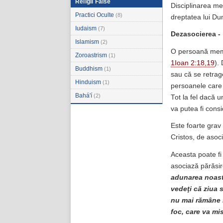
Religii False
Disciplinarea mem
Practici Oculte
(8)
dreptatea lui D
Iudaism
(7)
Dezasocierea - 
Islamism
(2)
O persoană membr
Zoroastrism
(1)
1Ioan 2:18,19
).
Buddhism
(1)
sau că se retrag
Hinduism
(1)
persoanele care a
Bahá'í
(2)
Tot la fel dacă 
va putea fi cons
Este foarte grav
Cristos, de asoci
Aceasta poate fi
asociază părăsir
adunarea noastr
vedeţi că ziua 
nu mai rămâne n
foc, care va mis