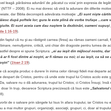
vel leagă ‚părăsirea adunării’ de ‚păcatul cu voia’ prin expresia de legă
”
(NTTF – 2008). Ei nu mai doresc să vină la adunare din diferite motive
eiate, dar Biblia deconspiră adevărata motivaţie:
„Ei sunt nişte cârti
răiesc după poftele lor; gura le este plină de vorbe trufaşe ...care 
giuite. Ei sunt aceia care dau naştere la dezbinări, oameni supuşi po
uda 1:16-19
).
i din faptul că nu şi-au răstignit carnea (firea) au rămas oameni carnali, f
ezbinare, nemulţumire, critică, unii chiar din dragoste pentru lumea de a
 astfel despre ei spune Scriptura:
„ei au ieşit din mijlocul nostru, dar
ă ar fi fost dintre ai noştri, ar fi rămas cu noi; ci au ieşit, ca să se 
oştri”
(
1Ioan 2:19
).
 că aceştia produc o durere în inima celor rămaşi fideli mai departe ade
e despart de Cristos, pentru că unde este trupul lui Cristos acolo este ş
 Da, salvare nu o dă adunarea, trupul lui Cristos; ci Cristos Însuşi, însă 
ci, doar în trup, deoarece Scriptura precizează că Isus este
„Salvatorul 
8).
orbi de o salvare prin sângele lui Isus în afara trupului, iar Cristos nu
au a mai multor grupuri, organizaţii, asociaţii, grupuri; ci, doar al trupul