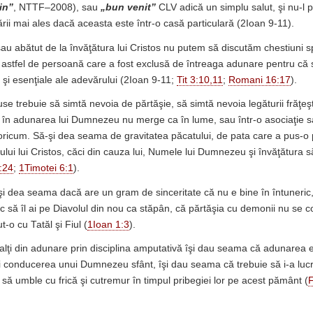
in”
, NTTF–2008), sau
„bun venit”
CLV adică un simplu salut, şi nu-l p
ării mai ales dacă aceasta este într-o casă particulară (2Ioan 9-11).
sau abătut de la învăţătura lui Cristos nu putem să discutăm chestiuni spi
 astfel de persoană care a fost exclusă de întreaga adunare pentru că 
e şi esenţiale ale adevărului (2Ioan 9-11;
Tit 3:10,11
;
Romani 16:17
).
e trebuie să simtă nevoia de părtăşie, să simtă nevoia legăturii frăţeşt
în adunarea lui Dumnezeu nu merge ca în lume, sau într-o asociaţie sa
 oricum. Să-şi dea seama de gravitatea păcatului, de pata care a pus-o
ului lui Cristos, căci din cauza lui, Numele lui Dumnezeu şi învăţătura 
:24
;
1Timotei 6:1
).
şi dea seama dacă are un gram de sinceritate că nu e bine în întuneric,
oc să îl ai pe Diavolul din nou ca stăpân, că părtăşia cu demonii nu se
t-o cu Tatăl şi Fiul (
1Ioan 1:3
).
lalţi din adunare prin disciplina amputativă îşi dau seama că adunarea 
i conducerea unui Dumnezeu sfânt, îşi dau seama că trebuie să i-a lucru
e să umble cu frică şi cutremur în timpul pribegiei lor pe acest pământ (
F