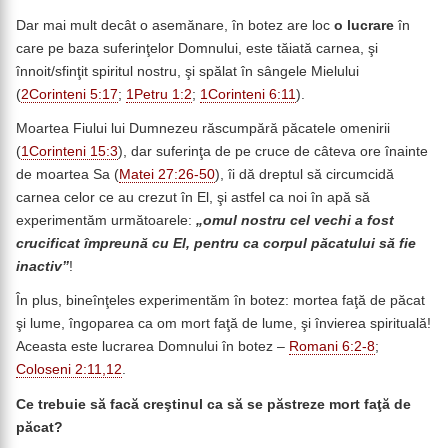
Dar mai mult decât o asemănare, în botez are loc
o lucrare
în
care pe baza suferinţelor Domnului, este tăiată carnea, şi
înnoit/sfinţit spiritul nostru, şi spălat în sângele Mielului
(
2Corinteni 5:17
;
1Petru 1:2
;
1Corinteni 6:11
).
Moartea Fiului lui Dumnezeu răscumpără păcatele omenirii
(
1Corinteni 15:3
), dar suferinţa de pe cruce de câteva ore înainte
de moartea Sa (
Matei 27:26-50
), îi dă dreptul să circumcidă
carnea celor ce au crezut în El, şi astfel ca noi în apă să
experimentăm următoarele:
„omul nostru cel vechi a fost
crucificat împreună cu El, pentru ca corpul păcatului să fie
inactiv”
!
În plus, bineînţeles experimentăm în botez: mortea faţă de păcat
şi lume, îngoparea ca om mort faţă de lume, şi învierea spirituală!
Aceasta este lucrarea Domnului în botez –
Romani 6:2-8
;
Coloseni 2:11,12
.
Ce trebuie să facă creştinul ca să se păstreze mort faţă de
păcat?