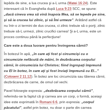
lepăda de sine, a lua crucea şi a-L urma (
Matei 16:24
). Este
interesant că în Evanghelia după
Luca 9:23
SCC, se spune:
„dacă cineva vrea să vină înapoia Mea, să se lepede pe sine,
şi să ia crucea lui zilnic, şi să Îmi urmeze”
. Arătând astfel că
nu într-o zi termini de dus crucea, ci zilnic trebuie să o porţi, zilnic
trebuie să-L urmezi, zilnic crucifici carnea! Şi a-L urma, este un
proces continuu până la perfecţiune!
Care este a doua lucrare pentru învingerea cărnii?
În botezul în apă,
„în care aţi fost şi circumcişi cu o
circumcizie nefăcută de mâini, în dezbrăcarea corpului
cărnii, în circumcizia lui Christos; fiind îngropaţi împreună
cu El în botez, în care aţi şi fost înviaţi împreună cu El...”
(
Coloseni 2:11,12
). În botez are loc circumcizia sau tăierea cărnii,
dezbrăcarea de carne, de omul cel vechi.
Pavel foloseşte expresia:
„dezbrăcarea corpului cărnii”
,
referindu-se la faptul că şi carnea are un corp, o formă, aceiaşi
idee este exprimată în
Romani 6:6
, prin expresia:
„corpul
păcatului”
, astfel prin botez, nu doar o parte din carnea