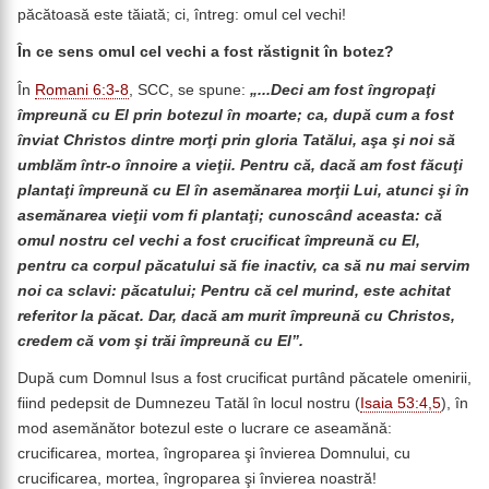
păcătoasă este tăiată; ci, întreg: omul cel vechi!
În ce sens omul cel vechi a fost răstignit în botez?
În
Romani 6:3-8
, SCC, se spune:
„...Deci am fost îngropaţi
împreună cu El prin botezul în moarte; ca, după cum a fost
înviat Christos dintre morţi prin gloria Tatălui, aşa şi noi să
umblăm într-o înnoire a vieţii. Pentru că, dacă am fost făcuţi
plantaţi împreună cu El în asemănarea morţii Lui, atunci şi în
asemănarea vieţii vom fi plantaţi; cunoscând aceasta: că
omul nostru cel vechi a fost crucificat împreună cu El,
pentru ca corpul păcatului să fie inactiv, ca să nu mai servim
noi ca sclavi: păcatului; Pentru că cel murind, este achitat
referitor la păcat. Dar, dacă am murit împreună cu Christos,
credem că vom şi trăi împreună cu El”.
După cum Domnul Isus a fost crucificat purtând păcatele omenirii,
fiind pedepsit de Dumnezeu Tatăl în locul nostru (
Isaia 53:4,5
), în
mod asemănător botezul este o lucrare ce aseamănă:
crucificarea, mortea, îngroparea şi învierea Domnului, cu
crucificarea, mortea, îngroparea şi învierea noastră!