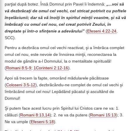
parţial după botez. Însă Domnul prin Pavel îi îndemnă:
„...voi să
vă dezbrăcaţi de omul cel vechi, cel stricat potrivit cu poftele
înşelăciunii; dar să vă înoiţi în spiritul minţii voastre, şi să vă
îmbrăcaţi cu omul cel nou, cel creat potrivit Zeului, în
dreptate şi într-o sfinţenie a adevărului”
(
Efeseni 4:22-24
,
SCC).
Pentru a dezbrăca omul cel vechi reactivat, şi a îmbrăca complet
omul cel nou, este nevoie de înnoirea minţii, reconectarea la
modul de gândire a-l Domnului, la o mentalitate spirituală!
(
Romani 8:5-9
;
1Corinteni 2:12-16
).
Apoi să trecem la fapte, omorând mădularele păcătoase
(
Coloseni 3:5-12
), dezbrăcându-ne complet de omul cel vechi şi
îmbrăcând omul cel nou! Lepădând păcatul şi ascultând de
Domnul!
Şi putem face acest lucru prin Spiritul lui Cristos care ne va: 1.
călăuzi (
Romani 8:13,14
); 2. ne va da putere (
Romani 15:13
); 3.
Ne va umple (
Efeseni 5:18
).