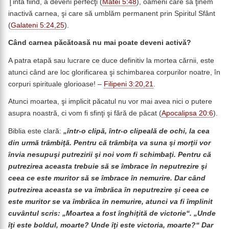
Ţinta fiind, a deveni perfecţi (
Matei 5:48
), oameni care să ţinem
inactivă carnea, şi care să umblăm permanent prin Spiritul Sfânt
(
Galateni 5:24,25
).
Când carnea păcătoasă nu mai poate deveni activă?
A patra etapă sau lucrare ce duce definitiv la mortea cărnii, este
atunci când are loc glorificarea şi schimbarea corpurilor noatre, în
corpuri spirituale glorioase! –
Filipeni 3:20,21
.
Atunci moartea, şi implicit păcatul nu vor mai avea nici o putere
asupra noastră, ci vom fi sfinţi şi fără de păcat (
Apocalipsa 20:6
).
Biblia este clară:
„într-o clipă, într-o clipeală de ochi, la cea
din urmă trâmbiţă. Pentru că trâmbiţa va suna şi morţii vor
învia nesupuşi putrezirii şi noi vom fi schimbaţi. Pentru că
putrezirea aceasta trebuie să se îmbrace în neputrezire şi
ceea ce este muritor să se îmbrace în nemurire. Dar când
putrezirea aceasta se va îmbrăca în neputrezire şi ceea ce
este muritor se va îmbrăca în nemurire, atunci va fi împlinit
cuvântul scris: „Moartea a fost înghiţită de victorie“. „Unde
îţi este boldul, moarte? Unde îţi este victoria, moarte?“ Dar