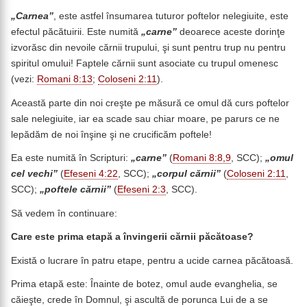
„Carnea”
, este astfel însumarea tuturor poftelor nelegiuite, este
efectul păcătuirii. Este numită
„carne”
deoarece aceste dorinţe
izvorăsc din nevoile cărnii trupului, şi sunt pentru trup nu pentru
spiritul omului! Faptele cărnii sunt asociate cu trupul omenesc
(vezi:
Romani 8:13
;
Coloseni 2:11
).
Această parte din noi creşte pe măsură ce omul dă curs poftelor
sale nelegiuite, iar ea scade sau chiar moare, pe parurs ce ne
lepădăm de noi înşine şi ne crucificăm poftele!
Ea este numită în Scripturi:
„carne”
(
Romani 8:8,9
, SCC);
„omul
cel vechi”
(
Efeseni 4:22
, SCC);
„corpul cărnii”
(
Coloseni 2:11
,
SCC);
„poftele cărnii”
(
Efeseni 2:3
, SCC).
Să vedem în continuare:
Care este prima etapă a învingerii cărnii păcătoase?
Există o lucrare în patru etape, pentru a ucide carnea păcătoasă.
Prima etapă este: Înainte de botez, omul aude evanghelia, se
căieşte, crede în Domnul, şi ascultă de porunca Lui de a se