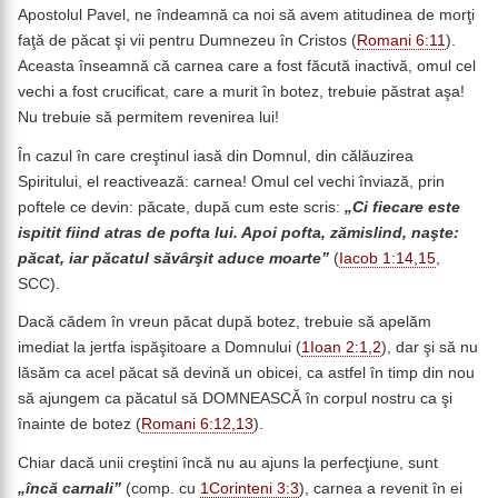
Apostolul Pavel, ne îndeamnă ca noi să avem atitudinea de morţi
faţă de păcat şi vii pentru Dumnezeu în Cristos (
Romani 6:11
).
Aceasta înseamnă că carnea care a fost făcută inactivă, omul cel
vechi a fost crucificat, care a murit în botez, trebuie păstrat aşa!
Nu trebuie să permitem revenirea lui!
În cazul în care creştinul iasă din Domnul, din călăuzirea
Spiritului, el reactivează: carnea! Omul cel vechi înviază, prin
poftele ce devin: păcate, după cum este scris:
„Ci fiecare este
ispitit fiind atras de pofta lui. Apoi pofta, zămislind, naşte:
păcat, iar păcatul săvârşit aduce moarte”
(
Iacob 1:14,15
,
SCC).
Dacă cădem în vreun păcat după botez, trebuie să apelăm
imediat la jertfa ispăşitoare a Domnului (
1Ioan 2:1,2
), dar şi să nu
lăsăm ca acel păcat să devină un obicei, ca astfel în timp din nou
să ajungem ca păcatul să DOMNEASCĂ în corpul nostru ca şi
înainte de botez (
Romani 6:12,13
).
Chiar dacă unii creştini încă nu au ajuns la perfecţiune, sunt
„încă carnali”
(comp. cu
1Corinteni 3:3
), carnea a revenit în ei