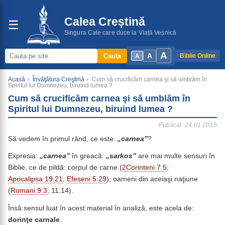
Calea Creștină
☰
Singura Cale care duce la Viață Veșnică
A
A
Cauta
Biblie Online
A
Acasă
›
Învăţătura Creştină
›
Cum să crucificăm carnea şi să umblăm în
Spiritul lui Dumnezeu, biruind lumea ?
Cum să crucificăm carnea şi să umblăm în
Spiritul lui Dumnezeu, biruind lumea ?
Publicat: 24.01.2015
Să vedem în primul rând, ce este:
„carnea”
?
Expresia:
„carnea”
în greacă:
„sarkos”
are mai multe sensuri în
Biblie, ce de pildă: corpul de carne (
2Corinteni 7:5
;
Apocalipsa 19:21
;
Efeseni 5:29
); oameni din aceiaşi naţiune
(
Romani 9:3
; 11:14).
Însă sensul luat în acest material în analiză, este acela de:
dorinţe carnale
.