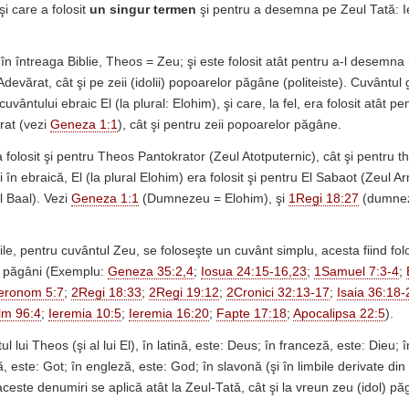
 şi care a folosit
un singur termen
şi pentru a desemna pe Zeul Tată: I
în întreaga Biblie, Theos = Zeu; şi este folosit atât pentru a-l desemna
Adevărat, cât şi pe zeii (idolii) popoarelor păgâne (politeiste). Cuvântu
uvântului ebraic El (la plural: Elohim), şi care, la fel, era folosit atât p
rat (vezi
Geneza 1:1
), cât şi pentru zeii popoarelor păgâne.
 folosit şi pentru Theos Pantokrator (Zeul Atotputernic), cât şi pentru t
şi în ebraică, El (la plural Elohim) era folosit şi pentru El Sabaot (Zeul Ar
l Baal). Vezi
Geneza 1:1
(Dumnezeu = Elohim), şi
1Regi 18:27
(dumnez
ile, pentru cuvântul Zeu, se foloseşte un cuvânt simplu, acesta fiind folos
 păgâni (Exemplu:
Geneza 35:2,4
;
Iosua 24:15-16,23
;
1Samuel 7:3-4
;
eronom 5:7
;
2Regi 18:33
;
2Regi 19:12
;
2Cronici 32:13-17
;
Isaia 36:18-
lm 96:4
;
Ieremia 10:5
;
Ieremia 16:20
;
Fapte 17:18
;
Apocalipsa 22:5
).
ul lui Theos (şi al lui El), în latină, este: Deus; în franceză, este: Dieu; 
 este: Got; în engleză, este: God; în slavonă (şi în limbile derivate din
ceste denumiri se aplică atât la Zeul-Tată, cât şi la vreun zeu (idol) pă