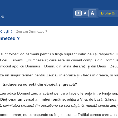
A
A
Biblie Onl
A
ică
 Creştină
›
Zeu sau Dumnezeu ?
mnezeu ?
sunt folosiţi doi termeni pentru o fiinţă supranturală: Zeu şi respectiv
Zeu! Cuvântul „Dumnezeu”; care este un cuvânt compus din: Domnus
înlocuit apoi cu Dominus = Domn, din latina literară); şi din Deus = Zeu, 
ză un singur termen pentru Zeu:
El
în ebraică şi
Theos
în greacă, şi nu
i traducerea corectă din ebraică şi greacă?
u adică Domnul zeu, a apărut pentru a face diferenţa între Fiinţa supr
:
Dicționar universal al limbei române,
ediția a VI-a, de Lazăr Șăinea
1.
divinitatea creștină (în opozițiune cu cea păgână, numită simplu
zeu
)
nament uman, nu corespunde cu înţelepciunea Tatălui ceresc care a insp