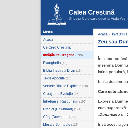
Calea Creștină
Singura Cale care duce la Viață Veșn
Meniu
Acasă
›
Învăţătura
Acasa
Zeu sau Du
Ce Cred Crestinii:
Învăţătura Creştină
(399)
În limba română 
Evanghelia
(45)
însemnă Domnul 
Biblia Inspirată Divin
(18)
latina populară, 
Texte Apocrife
(23)
Biblia desemnea
Versete Biblice Explicate
(98)
Care este atunc
Creaţie nu Evoluţie
(18)
Expresia Dumneze
Întrebări şi Răspunsuri
(196)
cum sugerează
Predici (Download)
(174)
„
Dumnezeu
m.
Cărţi (Download)
(20)
Însă acest raţio
Mesaje Spirituale
(125)