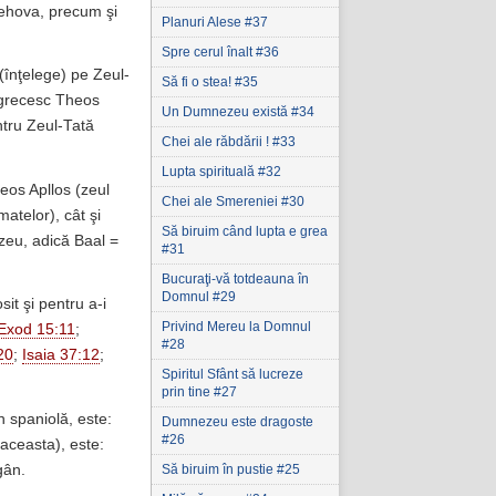
ehova, precum şi
Planuri Alese #37
Spre cerul înalt #36
 (înţelege) pe Zeul-
Să fi o stea! #35
l grecesc Theos
Un Dumnezeu există #34
entru Zeul-Tată
Chei ale răbdării ! #33
Lupta spirituală #32
heos Apllos (zeul
Chei ale Smereniei #30
matelor), cât şi
Să biruim când lupta e grea
eu, adică Baal =
#31
Bucuraţi-vă totdeauna în
Domnul #29
it şi pentru a-i
Privind Mereu la Domnul
Exod 15:11
;
#28
20
;
Isaia 37:12
;
Spiritul Sfânt să lucreze
prin tine #27
în spaniolă, este:
Dumnezeu este dragoste
#26
 aceasta), este:
gân.
Să biruim în pustie #25