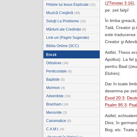
(
2Timotei 3:16
),
Pildele lui Iesus Explicate
(31)
pe: zeii falşi!
Muzică Creştină
(48)
În limba greacă, 
Soluţii La Probleme
(10)
Tată, Creator şi 
Mărturii ale Credinței
(6)
este traducerea c
Link-uri (Pagini Sugerate)
Creator şi Adevă
Biblia Online (SCC)
Astfel, Theos era
Erezii
Apollos). La fel 
Ortodoxe
(34)
pentru Baal (zeu
Penticostale
(6)
Elohim).
Baptiste
(5)
Dar în toate limb
Mormon
(4)
desemna pe zeii
Adventiste
(16)
Exod 20:3
;
Deut
Branham
(14)
Psalm 95:3
;
Psa
Menonite
(3)
Astfel, echivalent
Carismatice
(6)
Dios; în germană,
C.A.M.I.
(4)
Bog; etc. Toate a