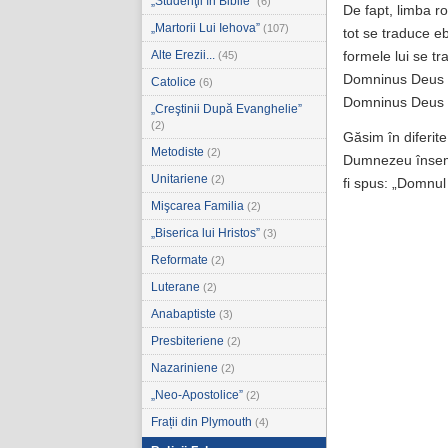
„Studenţii în Biblie”
(6)
De fapt, limba ro
„Martorii Lui Iehova”
(107)
tot se traduce e
Alte Erezii...
(45)
formele lui se t
Domninus Deus (
Catolice
(6)
Domninus Deus 
„Creştinii După Evanghelie”
(2)
Găsim în diferit
Metodiste
(2)
Dumnezeu însemnă
Unitariene
(2)
fi spus: „Domnul
Mişcarea Familia
(2)
„Biserica lui Hristos”
(3)
Reformate
(2)
Luterane
(2)
Anabaptiste
(3)
Presbiteriene
(2)
Nazariniene
(2)
„Neo-Apostolice”
(2)
Frații din Plymouth
(4)