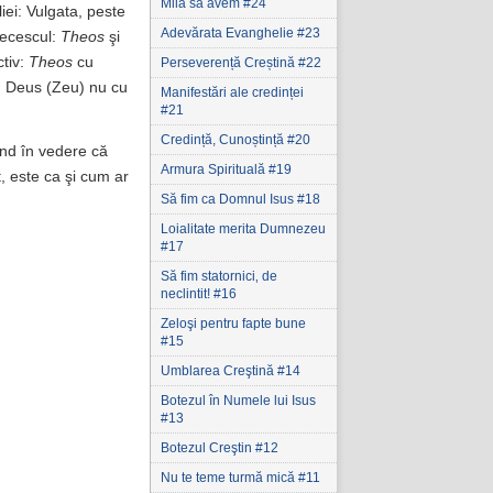
Milă să avem #24
iei: Vulgata, peste
Adevărata Evanghelie #23
recescul:
Theos
şi
tiv:
Theos
cu
Perseverență Creștină #22
 Deus (Zeu) nu cu
Manifestări ale credinței
#21
Credință, Cunoștință #20
ând în vedere că
Armura Spirituală #19
, este ca şi cum ar
Să fim ca Domnul Isus #18
Loialitate merita Dumnezeu
#17
Să fim statornici‚ de
neclintit! #16
Zeloşi pentru fapte bune
#15
Umblarea Creştină #14
Botezul în Numele lui Isus
#13
Botezul Creştin #12
Nu te teme turmă mică #11