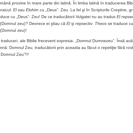
mână provine în mare parte din latină. În limba latină în traducerea Bibl
braicul:
El
sau
Elohim
cu „Deus”: Zeu. La fel şi în Scripturile Creştine, g
raduce cu „Deus”: Zeu! De ce traducătorii Vulgatei nu au tradus
El
repsec
Domnul zeu)? Deorece ei ştiau că
El
şi repsectiv:
Theos
se traduce cu
(Domnul zeu)!
e traduceri, ale Biblie frecevent expresia: „Domnul Dumnezeu”. Însă av
: Domnul Zeu, traducătorii prin aceasta au făcut o repetiţie fără rost
 Domnul Zeu”!!!