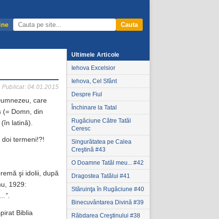
ine
Cauta
Ultimele Articole
Iehova Excelsior
Iehova, Cel Sfânt
Publicat: 04.01.2015
Despre Fiul
: Dumnezeu, care
Închinare la Tatal
 (= Domn, din
Rugăciune Către Tatăl
(în latină).
Ceresc
 doi termeni!?!
Singurătatea pe Calea
Creştină #43
O Doamne Tatăl meu... #42
emă şi idolii, după
Dragostea Tatălui #41
nu, 1929:
Stăruinţa în Rugăciune #40
...”
.
Binecuvântarea Divină #39
irat Biblia
Răbdarea Creştinului #38