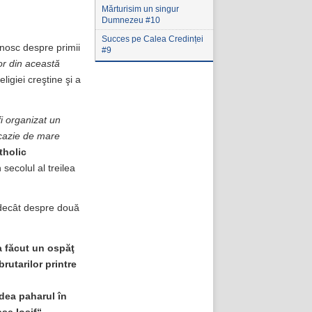
Mărturisim un singur
Dumnezeu #10
Succes pe Calea Credinței
unosc despre primii
#9
lor din această
eligiei creştine şi a
 fi organizat un
ocazie de mare
tholic
secolul al treilea
e decât despre două
 a făcut un ospăţ
brutarilor printre
ădea paharul în