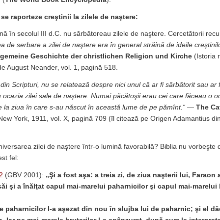
e raporteze creştinii la zilele de naştere:
ână în secolul III d.C. nu sărbătoreau zilele de naştere. Cercetătorii rec
a de serbare a zilei de naştere era în general străină de ideile creştini
lgemeine Geschichte der christlichen Religion und Kirche
(Istoria r
 de August Neander‚ vol. 1‚ pagină 518.
ii din Scripturi, nu se relatează despre nici unul că ar fi sărbătorit sau ar
u
ocazia zilei sale de naştere. Numai păcătoşii erau cei care făceau o 
re la ziua în care s-au născut în această lume de pe pămînt.“
—
The Ca
ew York, 1911, vol. X, pagină 709 (îl citează pe Origen Adamantius din 
aniversarea zilei de naştere într-o lumină favorabilă? Biblia nu vorbeşt
st fel:
2
(GBV 2001):
„
Şi a fost aşa: a treia zi, de ziua naşterii lui, Faraon
săi şi a înălţat capul mai-marelui paharnicilor şi capul mai-marelui 
e paharnicilor l-a aşezat din nou în slujba lui de paharnic; şi el d