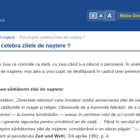
A
A
Biblie Onl
A
ică
 Creştină
›
Pot creştinii celebra zilele de naştere ?
 celebra zilele de naştere ?
te ziua ce coincide ca dată, cu ziua când s-a născut o persoană. În unele
 de naştere, mai ales a unui copil, se desfăşoară în cadrul unei petrecer
ea sărbătoriri zilei de naştere:
cetători:
„Diversele obiceiuri care însoţesc astăzi aniversarea zilei de n
u rădăcinile în magie şi religie. Obiceiurile de a transmite felicitări, de a o
entul — la lumina lumânărilor — aveau în vechime rolul de a-l ocroti d
a-i garanta siguranţa pentru următorul an de viaţă. ... Până în secolul al
espins sărbătorirea zilei de naştere, considerând-o un obicei păgân.“
—
nt al periodicului
Zeit und Welt
), 3/4 aprilie 1981, p. 4.