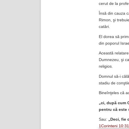
cerut de la profe
Însă din cauza că
Rimon, şi trebui
catâri.
El dorea să prim
din poporul Isra
Această relatare 
Dumnezeu, şi car
religios.
Domnul să-i călău
stadiu de conşti
Bineînţeles că aco
„ci, după cum Ce
pentru că este s
Sau:
„Deci, fie 
1Corinteni 10:31