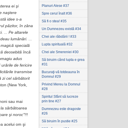
Planuri Alese #37
terea ei şi
de naştere
Spre cerul înalt #36
stă idee s-a
Să fi o stea! #35
rul păzitor, în zâna
Un Dumnezeu există #34
i. ... Pe altarele
Chei ale răbdării ! #33
ndeau lumânări. ...
Lupta spirituală #32
e magică specială
Chei ale Smereniei #30
ică deosebită încă
n omagiu adus
Să biruim când lupta e grea
#31
 urările de fericire
licitările transmise
Bucuraţi-vă totdeauna în
Domnul #29
 zi cel sărbătorit
Privind Mereu la Domnul
nton (New York,
#28
Spiritul Sfânt să lucreze
prin tine #27
demoni sau mai
 la sărbătoarea
Dumnezeu este dragoste
#26
oare şi noroc”
!!!
Să biruim în pustie #25
ea acelui om şi