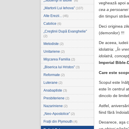
„Studenţii în Biblie”
(6)
veghează apoi as
„Martorii Lui Iehova”
(107)
cea a persoanei 
Alte Erezii...
(45)
din timpuri străv
Catolice
(6)
Deci originea zil
„Creştinii După Evanghelie”
(demonilor) !!!
(2)
De aceea, iudeii
Metodiste
(2)
idolatria:
„În vre
Unitariene
(2)
idolatră, concepţ
Mişcarea Familia
(2)
Imperial Bible-
„Biserica lui Hristos”
(3)
Care este scopu
Reformate
(2)
Scopul este înălţ
Luterane
(2)
este în centrul a
Anabaptiste
(3)
dincolo de limi
Presbiteriene
(2)
Astfel, aniversă
Nazariniene
(2)
fiind fără îndoia
„Neo-Apostolice”
(2)
Frații din Plymouth
(4)
Deoarece, aşa cu
un obicei păgân