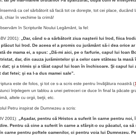
. Iar pe mai-marele brutarilor l-a spânzurat, după cum le interpreta
însemnă ca cel sărbătorit să facă tot ce doreşte, tot cei place, ducând 
, chiar în vechime la crimă!
observăm în Scripturile Noului Legământ, la fel:
BV 2001):
„
Dar, când s-a sărbătorit ziua naşterii lui Irod, fiica Irod
a plăcut lui Irod. De aceea el a promis cu jurământ să-i dea orice ar
tă de mama ei, a spus: „Dă-mi aici, pe o farfurie, capul lui Ioan Bo
tristat, dar, din cauza jurămintelor şi a celor care stăteau la masă
e dat; şi a trimis şi a tăiat capul lui Ioan în închisoare. Şi capul lu
st dat fetei; şi ea l-a dus mamei sale”.
iptura este de folos, şi tot ce s-a scris este pentru învăţătura noastră (
Atunci înţelegem un tablou a unei petreceri ce duce în final la păcate g
ă, altele cu orgii, beţii, etc.
lul Petru inspirat de Dumnezeu a scris:
V 2001):
„Aşadar, pentru că Hristos a suferit în carne pentru noi, 
ire. Pentru că cine a suferit în carne a sfârşit-o cu păcatul, ca să
 în carne pentru poftele oamenilor, ci pentru voia lui Dumnezeu. P