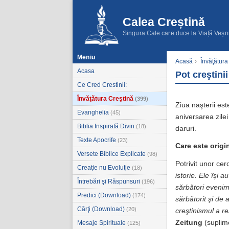
Calea Creștină
Singura Cale care duce la Viață Veșn
Meniu
Acasă
›
Învăţătura
Acasa
Pot creştinii
Ce Cred Crestinii:
Învăţătura Creştină
(399)
Ziua naşterii es
Evanghelia
(45)
aniversarea zilei
Biblia Inspirată Divin
(18)
daruri.
Texte Apocrife
(23)
Care este origin
Versete Biblice Explicate
(98)
Potrivit unor cer
Creaţie nu Evoluţie
(18)
istorie. Ele îşi a
Întrebări şi Răspunsuri
(196)
sărbători evenim
Predici (Download)
(174)
sărbătorit şi de 
Cărţi (Download)
(20)
creştinismul a r
Zeitung
(suplime
Mesaje Spirituale
(125)