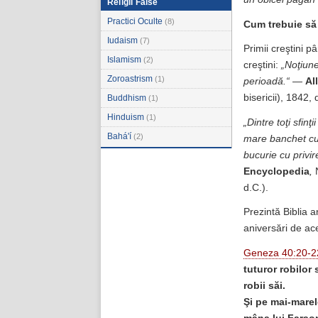
Religii False
Practici Oculte
(8)
Cum trebuie să s
Iudaism
(7)
Primii creştini p
Islamism
(2)
creştini:
„Noţiune
Zoroastrism
(1)
perioadă.“
—
Al
bisericii), 1842,
Buddhism
(1)
Hinduism
(1)
„Dintre toţi sfinţ
Bahá'í
(2)
mare banchet c
bucurie cu privi
Encyclopedia
,
N
d.C.).
Prezintă Biblia 
aniversări de ace
Geneza 40:20-2
tuturor robilor 
robii săi.
Şi pe mai-marel