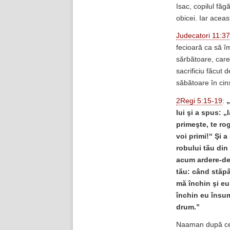
Isac, copilul făg
obicei. Iar aceas
Judecatori 11:3
fecioară ca să îm
sărbătoare, care
sacrificiu făcut
săbătoare în cins
2Regi 5:15-19
:
„
lui şi a spus: 
primeşte, te rog
voi primi!“ Şi a
robului tău din
acum ardere-de-
tău: când stăpâ
mă închin şi eu
închin eu însumi
drum.”
Naaman după ce 