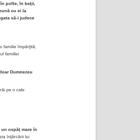
n pofte, în beţii,
reună cu ei la
 gata să-i judece
o familie împărţită,
ul familiei
doar Dumnezeu
răi pe o cale:
t un ospăţ mare în
 înţărcării lui