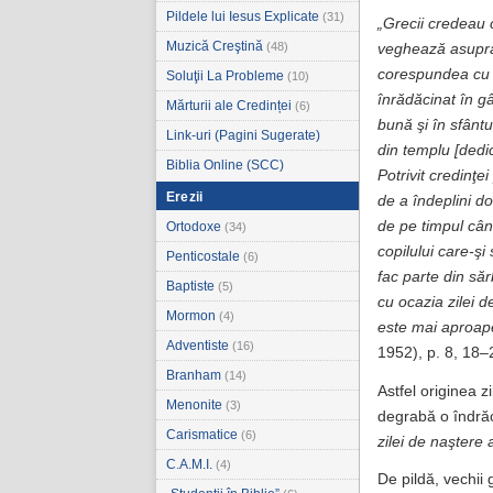
Pildele lui Iesus Explicate
(31)
„Grecii credeau 
Muzică Creştină
(48)
veghează asupra e
corespundea cu c
Soluţii La Probleme
(10)
înrădăcinat în gâ
Mărturii ale Credinței
(6)
bună şi în sfântul
Link-uri (Pagini Sugerate)
din templu [dedic
Biblia Online (SCC)
Potrivit credinţ
Erezii
de a îndeplini do
de pe timpul cân
Ortodoxe
(34)
copilului care-şi 
Penticostale
(6)
fac parte din sărb
Baptiste
(5)
cu ocazia zilei d
Mormon
(4)
este mai aproape
Adventiste
(16)
1952), p. 8, 18–
Branham
(14)
Astfel originea z
Menonite
(3)
degrabă o îndrăci
Carismatice
(6)
zilei de naştere 
C.A.M.I.
(4)
De pildă, vechii 