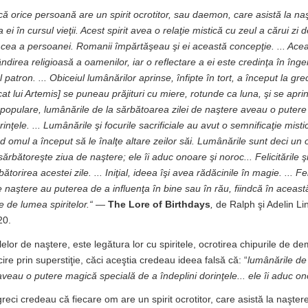
că orice persoană are un spirit ocrotitor, sau daemon, care asistă la naş
i în cursul vieţii. Acest spirit avea o relaţie mistică cu zeul a cărui zi 
ea a persoanei. Romanii împărtăşeau şi ei această concepţie. ... Acea
ndirea religioasă a oamenilor, iar o reflectare a ei este credinţa în înge
 patron. ... Obiceiul lumânărilor aprinse, înfipte în tort, a început la grec
at lui Artemis] se puneau prăjituri cu miere, rotunde ca luna, şi se apri
ei populare, lumânările de la sărbătoarea zilei de naştere aveau o puter
rinţele. ... Lumânările şi focurile sacrificiale au avut o semnificaţie mist
d omul a început să le înalţe altare zeilor săi. Lumânările sunt deci u
sărbătoreşte ziua de naştere; ele îi aduc onoare şi noroc... Felicitările şi
ătorirea acestei zile. ... Iniţial, ideea îşi avea rădăcinile în magie. ... Fe
e naştere au puterea de a influenţa în bine sau în rău, fiindcă în această
 de lumea spiritelor.“
—
The Lore of Birthdays
,
de Ralph şi Adelin Li
20.
ilelor de naştere, este legătura lor cu spiritele, ocrotirea chipurile de 
re prin superstiţie, căci aceştia credeau ideea falsă că: “
lumânările de
aveau o putere magică specială de a îndeplini dorinţele... ele îi aduc on
greci credeau că fiecare om are un spirit ocrotitor, care asistă la naşter