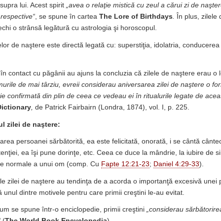
upra lui. Acest spirit
„avea o relaţie mistică cu zeul a cărui zi de naşt
respective“
, se spune în cartea
The Lore of Birthdays
.
În plus, zilele
echi o strânsă legătură cu astrologia şi horoscopul.
elor de naştere este directă legată cu: superstiţia, idolatria, conducerea 
 în contact cu păgânii au ajuns la concluzia că zilele de naştere erau o 
murile de mai târziu, evreii considerau aniversarea zilei de naştere o f
ie confirmată din plin de ceea ce vedeau ei în ritualurile legate de aceas
Dictionary
,
de Patrick Fairbairn (Londra, 1874), vol. I, p. 225.
l zilei de naştere:
area persoanei sărbătorită, ea este felicitată, onorată, i se cântă cântec
tenţiei, ea îşi pune dorinţe, etc. Ceea ce duce la mândrie, la iubire de si
tele normale a unui om (comp. Cu
Fapte 12:21-23
;
Daniel 4:29-33
).
rile zilei de naştere au tendinţa de a acorda o importanţă excesivă unei
lă unul dintre motivele pentru care primii creştini le-au evitat.
m se spune într-o enciclopedie, primii creştini
„considerau sărbătorirea
“
(
The World Book Encyclopedia
).