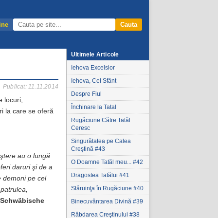
ine
Cauta
Ultimele Articole
Iehova Excelsior
Iehova, Cel Sfânt
Publicat: 11.11.2014
Despre Fiul
 locuri,
Închinare la Tatal
i la care se oferă
Rugăciune Către Tatăl
Ceresc
Singurătatea pe Calea
Creştină #43
aştere au o lungă
O Doamne Tatăl meu... #42
feri daruri şi de a
Dragostea Tatălui #41
e demoni pe cel
Stăruinţa în Rugăciune #40
 patrulea,
Schwäbische
Binecuvântarea Divină #39
Răbdarea Creştinului #38