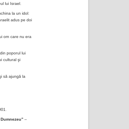
l lui Israel.
china la un idol:
sraelit adus pe doi
nui om care nu era
din poporul lui
 cultural şi
şi să ajungă la
001.
lui Dumnezeu”
–