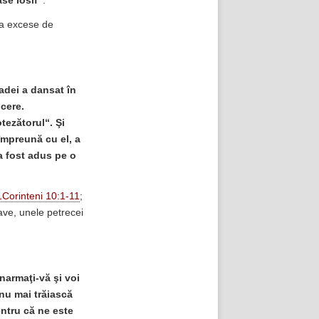
se Iosif
“
.
la excese de
iadei a dansat în
 cere.
tezătorul“. Şi
 împreună cu el, a
i a fost adus pe o
1Corinteni 10:1-11
;
rave, unele petrecei
înarmaţi-vă şi voi
 nu mai trăiască
entru că ne este