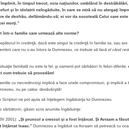
mplinit, în timpul trecut, voia naţiunilor, umblând în destrăbălări, î
efuri şi în idolatrii neîngăduite, în care se miră că nu alergaţi împ
re de desfrâu, defăimându-vă; ei vor da socoteală Celui care este
cei morţi.”
t într-o familie care urmează alte norme?
epătorul în credinţă, dacă este singur la credinţă în familia sa, sau are 
 membrii care nu s-au întors la Dumnezeu,
ce trebuie să facă el când rest
ituaţie familială nu este la fel, şi oamenii pot sărbători în feluri diferite,
zi cum trebuie să procedăm!
amilie cu necredincioşi implică a face unele compromisuri, şi implică a t
mnezeu, nu pe calea: desăvârşită!
n Scripturi ne pot ajuta să înţelegem îngăduinţa lui Dumnezeu.
e sărbătoriri, găsim scris anumite îngăduinţe:
BV 2001):
„Şi pruncul a crescut şi a fost înţărcat. Şi Avraam a făcu
 înţărcat Isaac.”
Dumnezeu a îngăduit ca Avraam să petreacă cu ocazia