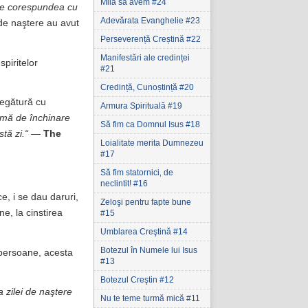
Milă să avem #24
ere corespundea cu
Adevărata Evanghelie #23
 de naştere au avut
Perseverență Creștină #22
Manifestări ale credinței
spiritelor
#21
Credință, Cunoștință #20
legătură cu
Armura Spirituală #19
ormă de închinare
Să fim ca Domnul Isus #18
tă zi.“
—
The
Loialitate merita Dumnezeu
#17
Să fim statornici‚ de
neclintit! #16
e, i se dau daruri,
Zeloşi pentru fapte bune
ne, la cinstirea
#15
Umblarea Creştină #14
Botezul în Numele lui Isus
 persoane, acesta
#13
Botezul Creştin #12
 zilei de naştere
Nu te teme turmă mică #11