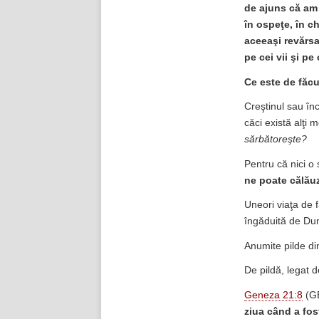
de ajuns că am î
în ospeţe, în ch
aceeaşi revărsa
pe cei vii şi pe 
Ce este de făcu
Creştinul sau înc
căci există alţi
sărbătoreşte?
Pentru că nici o s
ne poate călău
Uneori viaţa de f
îngăduită de Du
Anumite pilde di
De pildă, legat d
Geneza 21:8
(G
ziua când a fost