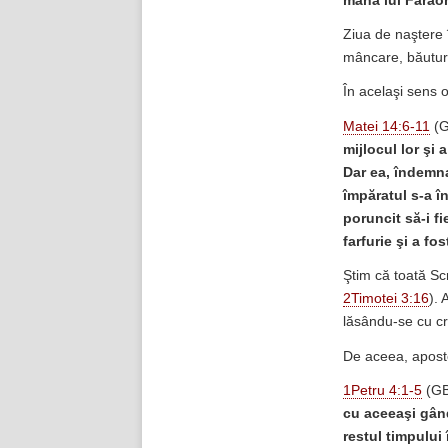
mâna lui Faraon
Ziua de naştere 
mâncare, băutură
În acelaşi sens 
Matei 14:6-11
(G
mijlocul lor şi 
Dar ea, îndemna
împăratul s-a în
poruncit să-i fi
farfurie şi a fo
Ştim că toată Scr
2Timotei 3:16
). 
lăsându-se cu crim
De aceea, aposto
1Petru 4:1-5
(GB
cu aceeaşi gând
restul timpului