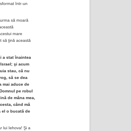
nsformat într-un
ăci urma să moară
 această
acestui mare
t să ţină această
i a stat înaintea
Israel; şi acum
ruia stau, că nu
 rog, să se dea
va mai aduce de
e Domnul pe robul
ijină de mâna mea,
 acesta, când mă
a el o bucată de
lui Iehova! Şi a