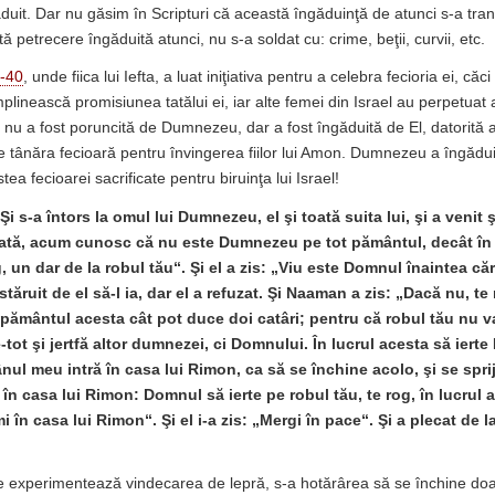
ăduit. Dar nu găsim în Scripturi că această îngăduinţă de atunci s-a tra
tă petrecere îngăduită atunci, nu s-a soldat cu: crime, beţii, curvii, etc.
7-40
, unde fiica lui Iefta, a luat iniţiativa pentru a celebra fecioria ei, c
plinească promisiunea tatălui ei, iar alte femei din Israel au perpetuat
 nu a fost poruncită de Dumnezeu, dar a fost îngăduită de El, datorită 
 de tânăra fecioară pentru învingerea fiilor lui Amon. Dumnezeu a îngădui
tea fecioarei sacrificate pentru biruinţa lui Israel!
Şi s-a întors la omul lui Dumnezeu, el şi toată suita lui, şi a venit ş
„Iată, acum cunosc că nu este Dumnezeu pe tot pământul, decât în 
, un dar de la robul tău“. Şi el a zis: „Viu este Domnul înaintea că
 stăruit de el să-l ia, dar el a refuzat. Şi Naaman a zis: „Dacă nu, te
 pământul acesta cât pot duce doi catâri; pentru că robul tău nu 
tot şi jertfă altor dumnezei, ci Domnului. În lucrul acesta să iert
nul meu intră în casa lui Rimon, ca să se închine
acolo, şi se spr
 în casa lui Rimon: Domnul să ierte pe robul tău, te rog, în lucrul
 în casa lui Rimon“. Şi el i-a zis: „Mergi în pace“. Şi a plecat de l
experimentează vindecarea de lepră, s-a hotărârea să se închine doar 