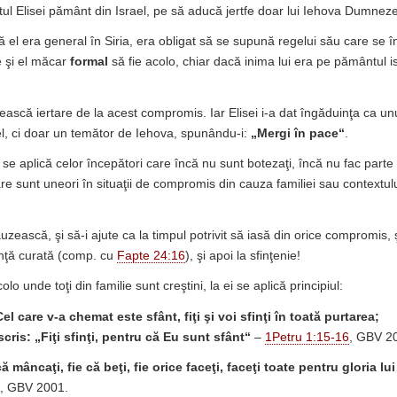
tul Elisei pământ din Israel, pe să aducă jertfe doar lui Iehova Dumnezeu
 el era general în Siria, era obligat să se supună regelui său care se în
e şi el măcar
formal
să fie acolo, chiar dacă inima lui era pe pământul i
ească iertare de la acest compromis. Iar Elisei i-a dat îngăduinţa ca u
el, ci doar un temător de Iehova, spunându-i:
„Mergi în pace“
.
se aplică celor începători care încă nu sunt botezaţi, încă nu fac parte 
e sunt uneori în situaţii de compromis din cauza familiei sau contextului
zească, şi să-i ajute ca la timpul potrivit să iasă din orice compromis, 
inţă curată (comp. cu
Fapte 24:16
), şi apoi la sfinţenie!
lo unde toţi din familie sunt creştini, la ei se aplică principiul:
l care v-a chemat este sfânt, fiţi şi voi sfinţi în toată purtarea;
cris: „Fiţi sfinţi, pentru că Eu sunt sfânt“
–
1Petru 1:15-16
, GBV 2
că mâncaţi, fie că beţi, fie orice faceţi, faceţi toate pentru gloria 
, GBV 2001.