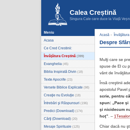
Calea Creștină
Singura Cale care duce la Viață Veșn
Meniu
Acasă
›
Învăţătura
Acasa
Despre Sfârş
Ce Cred Crestinii:
Învăţătura Creştină
(399)
Mulţi care se pr
Evanghelia
(45)
spuse de El cu pr
Biblia Inspirată Divin
(18)
vânt de învăţătur
Texte Apocrife
(23)
Însă creştinii ad
Versete Biblice Explicate
(98)
apostolul Pavel p
Creaţie nu Evoluţie
(18)
scrie, pentru c
spun: „Pace şi 
Întrebări şi Răspunsuri
(196)
şi nicidecum nu 
Predici (Download)
(174)
hoţ”
. –
1Tesalon
Cărţi (Download)
(20)
Chiar dacă nu ş
Mesaje Spirituale
(125)