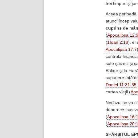
trei timpuri şi ju
Aceea perioadă d
atunci încep vaiur
cuprins de mâni
(
Apocalipsa 12:
(
1Ioan 2:18
), el
Apocalipsa 17:7
controla financia
sute şaizeci şi ş
Balaur şi la Fia
supunere faţă de A
Daniel 11:31-35
cartea vieţii (
Apo
Necazul se va scu
deoarece Isus va
(
Apocalipsa 16:
(
Apocalipsa 20:
SFÂRŞITUL EP