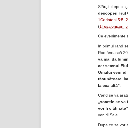
Sfârşitul epocii 
descoperi Fiul
1Corinteni 5:5
;
2
(
1Tesaloniceni 5
Ce evenimente au
În primul rand s
Românească 2007
va mai da lumina
cer semnul Fiul
Omului venind p
răsunătoare, iar
la cealaltă”
.
Când se va arăta
„soarele se va 
vor fi clătinate”
venirii Sale.
După ce se vor ar