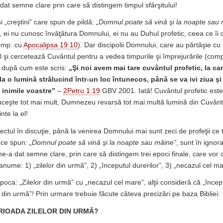
at semne clare prin care să distingem timpul sfârşitului!
i „creştini” care spun de pildă:
„Domnul poate să vină şi la noapte sau
, ei nu cunosc învăţătura Domnului, ei nu au Duhul profetic, ceea ce îi d
comp. cu
Apocalipsa 19:10
). Dar discipolii Domnului, care au părtăşie cu
El şi cercetează Cuvântul pentru a vedea timpurile şi împrejurările (com
, după cum este scris:
„Şi noi avem mai tare cuvântul profetic, la car
la o lumină strălucind într-un loc întunecos, până se va ivi ziua şi
 inimile voastre”
–
2Petru 1:19
GBV 2001. Iată! Cuvântul profetic este
luceşte tot mai mult, Dumnezeu revarsă tot mai multă lumină din Cuvântul 
nte la el!
ectul în discuţie, până la venirea Domnului mai sunt zeci de profeţii ce 
 ce spun:
„Domnul poate să vină şi la noapte sau mâine”
, sunt în ignor
ne-a dat semne clare, prin care să distingem trei epoci finale, care vor
anume: 1) „zilelor din urmă”, 2) „începutul durerilor”, 3) „necazul cel ma
oca: „Zilelor din urmă” cu „necazul cel mare”, alţii consideră că „începu
r din urmă”! Prin urmare trebuie făcute câteva precizări pe baza Bibliei:
RIOADA ZILELOR DIN URMĂ?