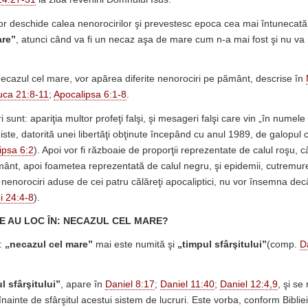
lor deschide calea nenorocirilor şi prevestesc epoca cea mai întunecată 
are”
, atunci când va fi un necaz aşa de mare cum n-a mai fost şi nu va m
necazul cel mare, vor apărea diferite nenorociri pe pământ, descrise în
uca 21:8-11
;
Apocalipsa 6:1-8
.
 sunt: apariţia multor profeţi falşi, şi mesageri falşi care vin „în numele l
iste, datorită unei libertăţi obţinute începând cu anul 1989, de galopul 
ipsa 6:2
). Apoi vor fi războaie de proporţii reprezentate de calul roşu, 
ânt, apoi foametea reprezentată de calul negru, şi epidemii, cutremu
nenorociri aduse de cei patru călăreţi apocaliptici, nu vor însemna de
i 24:4-8
).
E AU LOC ÎN: NECAZUL CEL MARE?
:
„necazul cel mare”
mai este numită şi
„timpul sfârşitului”
(comp.
D
l sfârşitului”
, apare în
Daniel 8:17
;
Daniel 11:40
;
Daniel 12:4,9
, şi se
nainte de sfârşitul acestui sistem de lucruri. Este vorba, conform Biblie