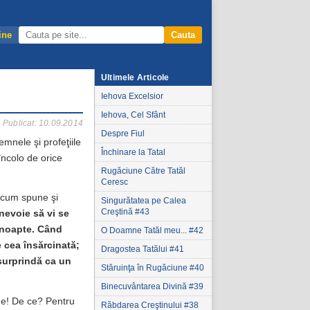
ine
Cauta
Ultimele Articole
Iehova Excelsior
Iehova, Cel Sfânt
Publicat: 10.09.2014
Despre Fiul
mnele şi profeţiile
Închinare la Tatal
 încolo de orice
Rugăciune Către Tatăl
Ceresc
ă cum spune şi
Singurătatea pe Calea
Creştină #43
 nevoie să vi se
n noapte. Când
O Doamne Tatăl meu... #42
e cea însărcinată;
Dragostea Tatălui #41
 surprindă ca un
Stăruinţa în Rugăciune #40
Binecuvântarea Divină #39
de! De ce? Pentru
Răbdarea Creştinului #38