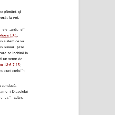
pe pământ, şi
orât la voi,
ele: „anticrist”
lipsa 13:1
;
 un sistem ce va
, un număr: şase
 care se închină la
 fi un semn de
sa 13:6-7,15
;
u sunt scrişi în
să conducă,
amenii Diavolului
 arunca în adânc