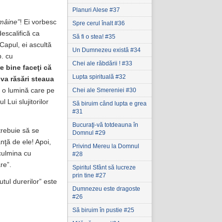
Planuri Alese #37
 mâine”
! Ei vorbesc
Spre cerul înalt #36
escalifică ca
Să fi o stea! #35
 Capul, ei ascultă
Un Dumnezeu există #34
p. cu
Chei ale răbdării ! #33
e bine faceţi că
Lupta spirituală #32
 va răsări steaua
Chei ale Smereniei #30
 o lumină care pe
Lui slujitorilor
Să biruim când lupta e grea
#31
Bucuraţi-vă totdeauna în
trebuie să se
Domnul #29
anţă de ele! Apoi,
Privind Mereu la Domnul
 culmina cu
#28
re”.
Spiritul Sfânt să lucreze
prin tine #27
tul durerilor” este
Dumnezeu este dragoste
#26
Să biruim în pustie #25