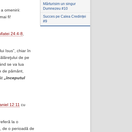
Mărturisim un singur
Dumnezeu #10
a omenirii:
Succes pe Calea Credinței
ai fi!
#9
Matei 24:4-8
,
ui Isus”, chiar în
călăreţului de pe
când se va lua
re de pământ,
cât
„începutul
aniel 12:11
cu
 referă la o
i, de o perioadă de