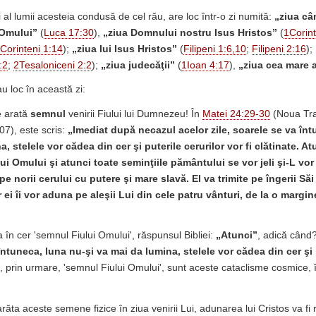
şi al lumii acesteia condusă de cel rău, are loc într-o zi numită:
„ziua c
 Omului”
(
Luca 17:30
),
„ziua
Domnului nostru Isus Hristos”
(
1Corint
Corinteni 1:14
);
„ziua
lui Isus Hristos”
(
Filipeni 1:6,10
;
Filipeni 2:16
);
:2
;
2Tesaloniceni 2:2
);
„ziua
judecăţii”
(
1Ioan 4:17
),
„ziua
cea mare a
 loc în această zi:
e arată
semnul
venirii Fiului lui Dumnezeu! În
Matei 24:29-30
(Noua Tr
), este scris:
„Imediat după necazul acelor zile, soarele se va înt
, stelele vor cădea din cer şi puterile cerurilor vor fi clătinate. At
ui Omului şi atunci toate seminţiile pământului se vor jeli şi-L vor
e norii cerului cu putere şi mare slavă. El va trimite pe îngerii Să
 ei îi vor aduna pe aleşii Lui din cele patru vânturi, de la o margin
 în cer 'semnul Fiului Omului', răspunsul Bibliei:
„Atunci”
, adică când
întuneca, luna nu-şi va mai da lumina, stelele vor cădea din cer şi 
, prin urmare, 'semnul Fiului Omului', sunt aceste cataclisme cosmice, î
ăta aceste semene fizice în ziua venirii Lui, adunarea lui Cristos va fi r