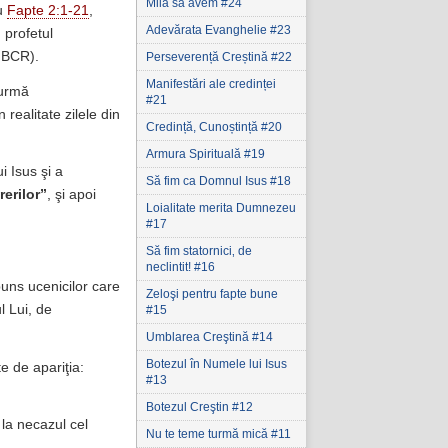
Milă să avem #24
u
Fapte 2:1-21
,
Adevărata Evanghelie #23
 profetul
BCR).
Perseverență Creștină #22
Manifestări ale credinței
 urmă
#21
n realitate zilele din
Credință, Cunoștință #20
Armura Spirituală #19
i Isus şi a
Să fim ca Domnul Isus #18
erilor”
, şi apoi
Loialitate merita Dumnezeu
#17
Să fim statornici‚ de
neclintit! #16
puns ucenicilor care
Zeloşi pentru fapte bune
l Lui, de
#15
Umblarea Creştină #14
Botezul în Numele lui Isus
e de apariţia:
#13
Botezul Creştin #12
 la necazul cel
Nu te teme turmă mică #11