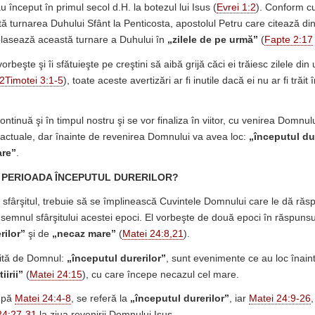
u început în primul secol d.H. la botezul lui Isus (
Evrei 1:2
). Conform c
tă turnarea Duhului Sfânt la Penticosta, apostolul Petru care citează din
 plasează această turnare a Duhului în
„zilele de pe urmă”
(
Fapte 2:17
orbeşte şi îi sfătuieşte pe creştini să aibă grijă căci ei trăiesc zilele din
2Timotei 3:1-5
), toate aceste avertizări ar fi inutile dacă ei nu ar fi trăit î
ontinuă şi în timpul nostru şi se vor finaliza în viitor, cu venirea Domnulu
ii actuale, dar înainte de revenirea Domnului va avea loc:
„începutul dur
are”
.
N PERIOADA ÎNCEPUTUL DURERILOR?
i sfârşitul, trebuie să se împlinească Cuvintele Domnului care le dă răs
 semnul sfârşitului acestei epoci. El vorbeşte de două epoci în răspunsu
rilor”
şi de
„necaz mare”
(
Matei 24:8,21
).
ită de Domnul:
„începutul durerilor”
, sunt evenimente ce au loc înaint
iirii”
(
Matei 24:15
), cu care începe necazul cel mare.
upă
Matei 24:4-8
, se referă la
„începutul durerilor”
, iar
Matei 24:9-26
,
24:27-31
la ziua revenirii Domnului Isus.