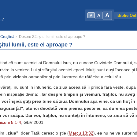
A
A
Biblie Onl
A
ică
 Creştină
›
Despre Sfârşitul lumii, este el aproape ?
itul lumii, este el aproape ?
etind că sunt ucenici ai Domnului Isus, nu cunosc Cuvintele Domnului, se
ivire la venirea Lui şi sfârşitul acestei epoci. Mulţi sunt duşi încoace şi
ă prin viclenia oamenilor şi prin lucrarea de rătăcire a celui rău.
evăraţi, nu sunt în întuneric, ca ziua aceea să îi prindă fără veste, dup
rin inspiraţie divină:
„Iar despre timpuri şi vremuri, fraţilor, nu aveţi
ă voi înşivă ştiţi prea bine că ziua Domnului aşa vine, ca un hoţ î
siguranţă!“, atunci deodată vine pieirea peste ei, ca durerea pest
vor scăpa. Dar voi, fraţilor, nu sunteţi în întuneric, ca ziua să vă
iceni 5:1-4
, GBV 2001.
tim
„ziua”
, doar Tatăl ceresc o ştie (
Marcu 13:32
), ea nu ne va surprin