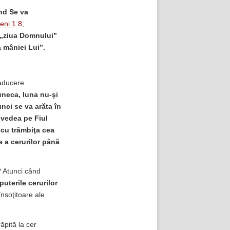
ând
Se va
eni 1:8
;
„ziua Domnului”
 mâniei Lui”.
aducere
uneca, luna nu-şi
unci se va arăta în
 vedea pe Fiul
i cu trâmbiţa cea
e a cerurilor până
? Atunci când
puterile cerurilor
nsoţitoare ale
ăpită la cer