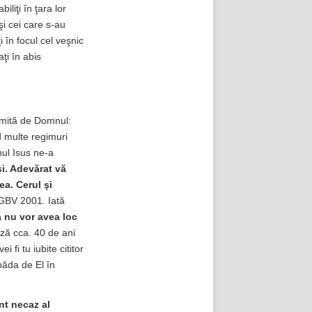
iliţi în ţara lor
 şi cei care s-au
 în focul cel veşnic
aţi în abis
umită de Domnul:
nd multe regimuri
ul Isus ne-a
i.
Adevărat vă
a. Cerul şi
BV 2001. Iată
 nu vor avea loc
ză cca. 40 de ani
 fi tu iubite cititor
păda de El în
ânt necaz al