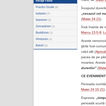
Religii False
Practici Oculte
(8)
Începutul dureri
„necazul cel m
Iudaism
(7)
(
Matei 24:21
).
Islamism
(2)
Zoroastrism
(1)
Însă înainte de 
Marcu 13:5-8
;
L
Buddhism
(1)
Hinduism
(1)
Aceste nenorociri
Bahá'í
(2)
ţările fost-comun
calul alb (
Apocal
pacea de pe păm
moartea. Aceste 
durerilor”
(
Mate
CE EVENIMENT
Perioada numită
Matei 24:15-21
).
Expresia:
„timpu
perioadă scurtă î