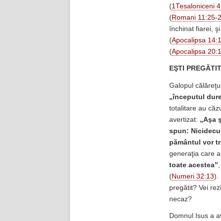
(
1Tesaloniceni 4
(
Romani 11:25-
închinat fiarei, 
(
Apocalipsa 14:
(
Apocalipsa 20:
EŞTI PREGĂTI
Galopul călăreţu
„începutul dure
totalitare au căzu
avertizat:
„
Aşa ş
spun: Nicidecum
pământul vor tr
generaţia care a
toate acestea”
(
Numeri 32:13
).
pregătit? Vei rez
necaz?
Domnul Isus a av