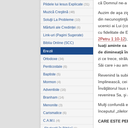
că Domnul ne-a d
Pildele lui Iesus Explicate
(31)
Muzică Creştină
(48)
Auzim de aşa ziş
din necunoştinţă
Soluţii La Probleme
(10)
ucenici ai Lui (
Mărturii ale Credinței
(6)
cu fidelitate de 
Link-uri (Pagini Sugerate)
2Petru 1:10-12
)
Biblia Online (SCC)
luaţi aminte ca 
Erezii
de dimineaţă în
zi ce trece, stră
Ortodoxe
(34)
Săi care i-au ami
Penticostale
(6)
Baptiste
(5)
Revenind la subi
împlinească, cei
Mormon
(4)
Învăţătorul Isus 
Adventiste
(16)
revenirea Sa, şi 
Branham
(14)
Mulţi confundă ep
Menonite
(3)
începutul „zilelo
Carismatice
(6)
C.A.M.I.
(4)
CARE ESTE PE