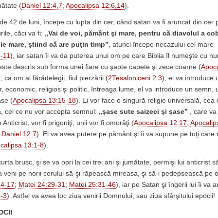
mătate (
Daniel 12:4,7
;
Apocalipsa 12:6,14
).
e 42 de luni, începe cu lupta din cer, când satan va fi aruncat din cer 
ile, căci va fi:
„Vai de voi, pământ şi mare, pentru că diavolul a cob
e mare, ştiind că are puţin timp”
, atunci începe necazului cel mare
9-11
), iar satan îi va da puterea unui om pe care Biblia îl numeşte cu num
 este descris sub forma unei fiare cu şapte capete şi zece coarne (
Apoca
); ca om al fărădelegii, fiul pierzării (
2Tesaloniceni 2:3
), el va introduce
r, economic, religios şi politic, întreaga lume, el va introduce un semn
ase (
Apocalipsa 13:15-18
). Ei vor face o singură religie universală, cea
ră, cei ce nu vor accepta semnul:
„şase sute saizeci şi şase”
, care va
nticrist, vor fi prigoniţi, unii vor fi omorâţi (
Apocalipsa 12:17
;
Apocalip
;
Daniel 12:7
). El va avea putere pe pământ şi îi va supune pe toţi care n
calipsa 13:1-8
).
rta brusc, şi se va opri la cei trei ani şi jumătate, permişi lui anticrist 
 veni pe norii cerului să-şi răpească mireasa, şi să-i pedepsească pe o
14-17
;
Matei 24:29-31
;
Matei 25:31-46
), iar pe Satan şi îngerii lui îi va
1-3
). Astfel va avea loc ziua venirii Domnului, sau ziua sfârşitului epocii!
OCII