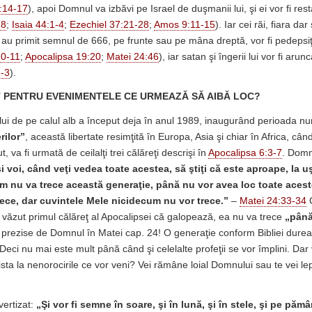
:14-17
), apoi Domnul va izbăvi pe Israel de duşmanii lui, şi ei vor fi restab
28
;
Isaia 44:1-4
;
Ezechiel 37:21-28
;
Amos 9:11-15
). Iar cei răi, fiara dar
şi au primit semnul de 666, pe frunte sau pe mâna dreptă, vor fi pedepsiţi
10-11
;
Apocalipsa 19:20
;
Matei 24:46
), iar satan şi îngerii lui vor fi arunc
1-3
).
T PENTRU EVENIMENTELE CE URMEAZĂ SĂ AIBĂ LOC?
lui de pe calul alb a început deja în anul 1989, inaugurând perioada n
rilor”
, această libertate resimţită în Europa, Asia şi chiar în Africa, câ
t, va fi urmată de ceilalţi trei călăreţi descrişi în
Apocalipsa 6:3-7
. Domn
i voi, când veţi vedea toate acestea, să ştiţi că este aproape, la uş
 nu va trece această generaţie, până nu vor avea loc toate aceste
ece, dar cuvintele Mele nicidecum nu vor trece.”
–
Matei 24:33-34
G
 văzut primul călăreţ al Apocalipsei că galopează, ea nu va trece
„
până
, prezise de Domnul în Matei cap. 24! O generaţie conform Bibliei durea
 Deci nu mai este mult până când şi celelalte profeţii se vor împlini. Dar vei
ista la nenorocirile ce vor veni? Vei rămâne loial Domnului sau te vei le
ertizat:
„
Şi vor fi semne în soare, şi în lună, şi în stele, şi pe păm