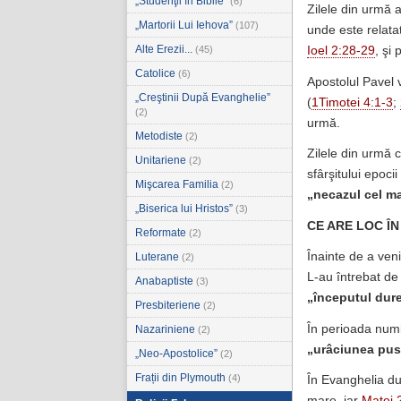
„Studenţii în Biblie”
(6)
Zilele din urmă a
„Martorii Lui Iehova”
(107)
unde este relata
Alte Erezii...
(45)
Ioel 2:28-29
, şi
Catolice
(6)
Apostolul Pavel v
„Creştinii După Evanghelie”
(
1Timotei 4:1-3
;
(2)
urmă.
Metodiste
(2)
Zilele din urmă c
Unitariene
(2)
sfârşitului epoc
Mişcarea Familia
(2)
„necazul cel m
„Biserica lui Hristos”
(3)
CE ARE LOC Î
Reformate
(2)
Înainte de a ven
Luterane
(2)
L-au întrebat de
Anabaptiste
(3)
„începutul dure
Presbiteriene
(2)
În perioada num
Nazariniene
(2)
„urâciunea pust
„Neo-Apostolice”
(2)
Frații din Plymouth
(4)
În Evanghelia d
mare, iar
Matei 