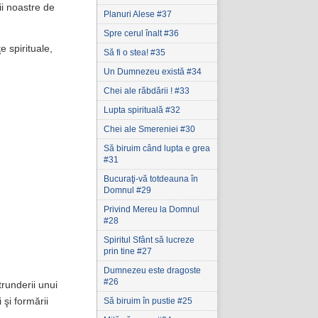
ii noastre de
Planuri Alese #37
Spre cerul înalt #36
e spirituale,
Să fi o stea! #35
Un Dumnezeu există #34
Chei ale răbdării ! #33
Lupta spirituală #32
Chei ale Smereniei #30
Să biruim când lupta e grea
#31
Bucuraţi-vă totdeauna în
Domnul #29
Privind Mereu la Domnul
#28
Spiritul Sfânt să lucreze
prin tine #27
Dumnezeu este dragoste
#26
trunderii unui
Să biruim în pustie #25
 şi formării