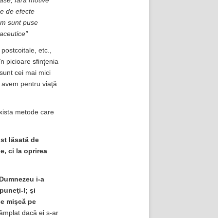
oase, fără motive
re de efecte
cum sunt puse
maceutice"
postcoitale, etc.,
n picioare sfinţenia
sunt cei mai mici
el avem pentru viaţă
exista metode care
st lăsată de
, ci la oprirea
Dumnezeu i-a
uneţi-l; şi
 se mişcă pe
âmplat dacă ei s-ar