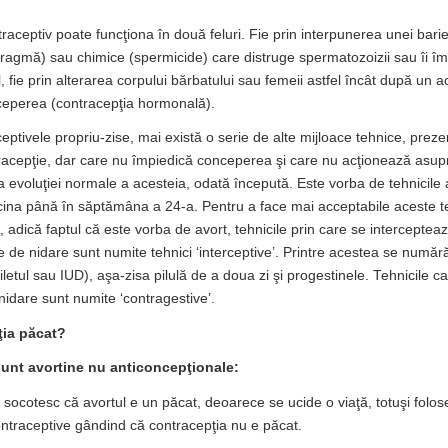
aceptiv poate funcţiona în două feluri. Fie prin interpunerea unei bar
afragmă) sau chimice (spermicide) care distruge spermatozoizii sau îi îm
, fie prin alterarea corpului bărbatului sau femeii astfel încât după un a
eperea (contracepţia hormonală).
eptivele propriu-zise, mai există o serie de alte mijloace tehnice, preze
racepţie, dar care nu împiedică conceperea şi care nu acţionează asup
ra evoluţiei normale a acesteia, odată începută. Este vorba de tehnicile 
cina până în săptămâna a 24-a. Pentru a face mai acceptabile aceste te
 adică faptul că este vorba de avort, tehnicile prin care se intercepteaz
 de nidare sunt numite tehnici ‘interceptive’. Printre acestea se numără
riletul sau IUD), aşa-zisa pilulă de a doua zi şi progestinele. Tehnicile c
idare sunt numite ‘contragestive’.
ţia păcat?
unt avortine nu anticoncepţionale:
e socotesc că avortul e un păcat, deoarece se ucide o viaţă, totuşi folos
ntraceptive gândind că contracepţia nu e păcat.