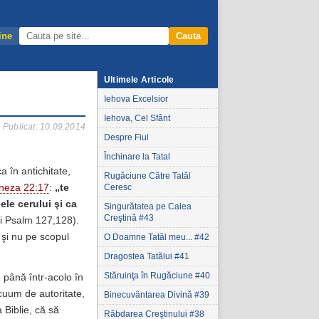
ine
Cauta
Ultimele Articole
Iehova Excelsior
Iehova, Cel Sfânt
Publicat: 10.09.2014
Despre Fiul
Închinare la Tatal
a în antichitate,
Rugăciune Către Tatăl
neza 22:17
:
„te
Ceresc
ele cerului şi ca
Singurătatea pe Calea
Creştină #43
şi Psalm 127,128).
 şi nu pe scopul
O Doamne Tatăl meu... #42
Dragostea Tatălui #41
Stăruinţa în Rugăciune #40
g până într-acolo în
acuum de autoritate,
Binecuvântarea Divină #39
 Biblie, că să
Răbdarea Creştinului #38