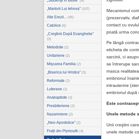
„Studenţii în Biblie”
(6)
„Martorii Lui Iehova”
(107)
Mecanismul contr
Alte Erezii...
(45)
(prezervativ, di
contact cu ovulul
Catolice
(6)
poată urma conc
„Creştinii După Evanghelie”
(2)
Pe lângă contrac
Metodiste
(2)
eticheta de cont
Unitariene
(2)
sarcinii, ci asup
Mişcarea Familia
se întrerupe sar
(2)
masca realitatea,
„Biserica lui Hristos”
(3)
embrionul înainte
Reformate
(2)
intrauterine (ste
Luterane
(2)
embrionul după n
Anabaptiste
(3)
Este contracep
Presbiteriene
(2)
Unele metode s
Nazariniene
(2)
„Neo-Apostolice”
(2)
Unii creştini car
Frații din Plymouth
(4)
unele metode co