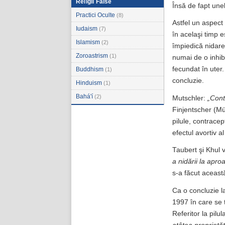
Religii False
Însă de fapt une
Practici Oculte
(8)
Astfel un aspect
Iudaism
(7)
în acelaşi timp e
Islamism
(2)
împiedică nidare
Zoroastrism
(1)
numai de o inhiba
fecundat în uter.
Buddhism
(1)
concluzie.
Hinduism
(1)
Bahá'í
(2)
Mutschler:
„Cont
Finjentscher (Mü
pilule, contracep
efectul avortiv a
Taubert şi Khul 
a nidării la aproa
s-a făcut această
Ca o concluzie la
1997 în care se t
Referitor la pil