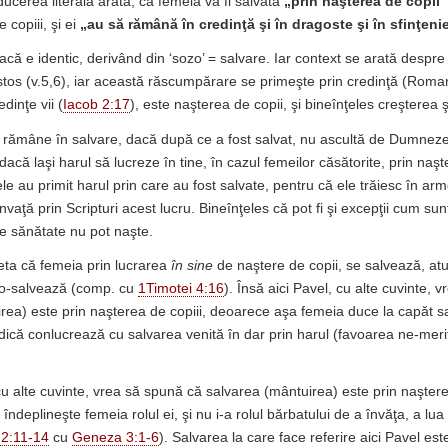
ucerea literală arată, că femeia va fi salvată
„prin naşterea de copii”
 copiii, şi ei
„au să rămână în credinţă şi în dragoste şi în sfinţen
acă e identic, derivând din ‘sozo’ = salvare. Iar context se arată desp
stos (v.5,6), iar această răscumpărare se primeşte prin credinţă (Romani
dinţe vii (
Iacob 2:17
), este naşterea de copii, şi bineînţeles creşterea 
rămâne în salvare, dacă după ce a fost salvat, nu ascultă de Dumneze
dacă laşi harul să lucreze în tine, în cazul femeilor căsătorite, prin naşt
le au primit harul prin care au fost salvate, pentru că ele trăiesc în ar
învaţă prin Scripturi acest lucru. Bineînţeles că pot fi şi excepţii cum sun
e sănătate nu pot naşte.
eta că femeia prin lucrarea
în sine
de naştere de copii, se salvează, atu
to-salvează (comp. cu
1Timotei 4:16
). Însă aici Pavel, cu alte cuvinte, 
rea) este prin naşterea de copiii, deoarece aşa femeia duce la capăt s
adică conlucrează cu salvarea venită în dar prin harul (favoarea ne-merit
cu alte cuvinte, vrea să spună că salvarea (mântuirea) este prin naştere
îndeplineşte femeia rolul ei, şi nu i-a rolul bărbatului de a învăţa, a lua 
 2:11-14
cu
Geneza 3:1-6
). Salvarea la care face referire aici Pavel est