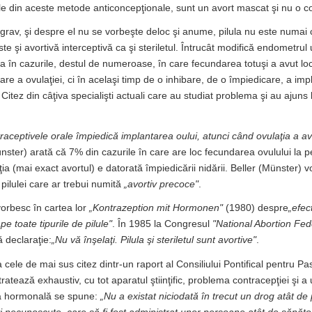
le din aceste metode anticoncepţionale, sunt un avort mascat şi nu o c
 grav, şi despre el nu se vorbeşte deloc şi anume, pilula nu este numai
ste şi avortivă interceptivă ca şi steriletul. Întrucât modifică endometrul 
a în cazurile, destul de numeroase, în care fecundarea totuşi a avut loc
re a ovulaţiei, ci în acelaşi timp de o inhibare, de o împiedicare, a impl
 Citez din câţiva specialişti actuali care au studiat problema şi au ajuns
raceptivele orale împiedică implantarea oului, atunci când ovulaţia a av
nster) arată că 7% din cazurile în care are loc fecundarea ovulului la 
ţia (mai exact avortul) e datorată împiedicării nidării. Beller (Münster)
l pilulei care ar trebui numită
„avortiv precoce"
.
vorbesc în cartea lor
„Kontrazeption mit Hormonen"
(1980) despre
„efec
pe toate tipurile de pilule"
. În 1985 la Congresul
"National Abortion Fed
 declaraţie:
„Nu vă înşelaţi. Pilula şi steriletul sunt avortive"
.
 cele de mai sus citez dintr-un raport al Consiliului Pontifical pentru Pa
ratează exhaustiv, cu tot aparatul ştiinţific, problema contracepţiei şi a
ula hormonală se spune:
„Nu a existat niciodată în trecut un drog atât d