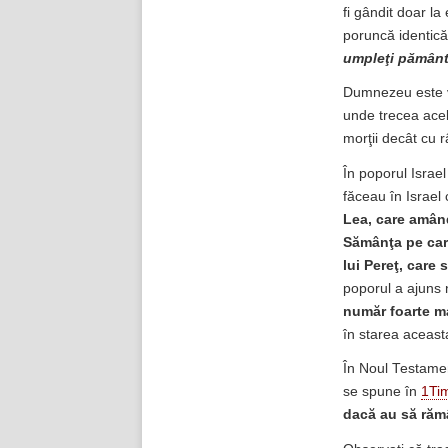
fi gândit doar la
poruncă identică
umpleţi pământ
Dumnezeu este vi
unde trecea acel
morţii decât cu r
În poporul Israel
făceau în Israel
Lea, care amând
Sămânţa pe care
lui Pereţ, care 
poporul a ajuns
număr foarte ma
în starea aceast
În Noul Testament
se spune în
1Tim
dacă au să rămâ