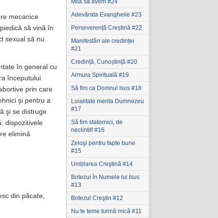
Milă să avem #24
Adevărata Evanghelie #23
iere mecanice
piedică să vină în
Perseverență Creștină #22
ct sexual să nu
Manifestări ale credinței
#21
Credință, Cunoștință #20
ntate în general cu
Armura Spirituală #19
ra începutului
Să fim ca Domnul Isus #18
abortive prin care
hnici şi pentru a
Loialitate merita Dumnezeu
#17
ă şi se distruge
Să fim statornici‚ de
: dispozitivele
neclintit! #16
are elimină
Zeloşi pentru fapte bune
#15
Umblarea Creştină #14
Botezul în Numele lui Isus
#13
esc din păcate,
Botezul Creştin #12
Nu te teme turmă mică #11