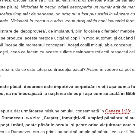
ţi necunoscute, care să fi fost administrat unor persoane atât de sănăt
te pilula).
Niciodată în trecut, odată descoperite un număr atât de ma
acelaşi timp atât de serioase, un drog nu a fost pus astfel în vânzare 
rale. Niciodată în trecut n-a adus vreun drog atâţia bani industriei far
istrare de ‘depoprovera’, de implanturi, prin folosirea diferitelor metode 
şi se produce, aceste metode ucigând copiii în mod automat, şi călcând î
nă începe din momentul conceperii. Aceşti copiii micuţi, abia concepuţi, 
i noştri, ceea ce facem cu aceste suflete nevinovate reflectă respectul c
trebăm: de ce este totuşi contracepţia păcat? Având în vedere că pot 
?
este păcat, deoarece este împotriva perpetuării vieţii aşa cum a fo
 ea nu încurajează la naşterea de copii aşa cum se arată în Biblie
eput a dat următoarea misiune omului, consemnată în
Geneza 1:28
:
„
 Dumnezeu le-a zis: „Creşteţi, înmulţiţi-vă, umpleţi pământul şi sup
peştii mării, peste păsările cerului şi peste orice vieţuitoare care
a lui Dumnezeu era ca primii oameni să umple pământul, ce s-ar fi înt