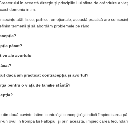
reatorului în această direcţie şi principiile Lui sfinte de orânduire a vieţ
 acest domeniu intim.
secinţe atât fizice, psihice, emoţionale, această practică are consecinţ
efinim termenii şi să abordăm problemele pe rând:
acepţia?
pţia păcat?
tive ale avortului
păcat?
cut dacă am practicat contracepţia şi avortul?
uţia pentru o viaţă de familie sfântă?
cepţia?
din două cuvinte latine ‘contra’ şi ‘concepţio’ şi indică împiedicarea pă
-un ovul în trompa lui Fallopiu, şi prin aceasta, împiedicarea fecundării