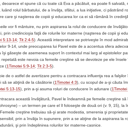
s, deoarece el spune că cu toate că Eva a păcătuit, ea poate fi salvată
luând rolul bărbatului, de a învăţa, sfătui, a lua iniţiative, ci păstrând ro
e care şi naşterea de copiii şi educarea lor ca ei să rămână în credinţă
eile vor fi mântuire, nu prin aspirarea la rolul de conducere de învăţăto
ci, prin credincioşia faţă de rolurile lor materne (naşterea de copii şi edu
i 5:13-14
;
Tit 2:4-5
). Această interpretare se potriveşte în mod admirab
telor 9-14, unde preocuparea lui Pavel este de a accentua sfera adecvată
a îşi găseşte de asemenea suport în contextul mai larg al epistolelor pa
repetată este nevoia ca femeile creştine să se devoteze pe ele însele în
ce (
1Timotei 5:9-14
;
Tit 2:3-5
).
e de o astfel de avertizare pentru a contracara influenţa rea a falşilor î
 să se abţină de la căsătorie (
1Timotei 4:3
), cu scopul de a-şi căuta îm
tei 5:13-15
), prin a-şi asuma roluri de conducere în adunare (
1Timotei
ntracara această învăţătură, Pavel le îndeamnă pe femeile creştine să 
hrosyne) – un termen pe care el îl foloseşte de două ori (v. 9, 15), la în
Femeile creştine trebuiau să-şi arate modestia, smerenia şi proprietatea
nsibil, prin a învăţa în supunere, prin a se abţine de la aspirarea la ro
dunării, şi prin îndeplinirea rolurilor lor materne-casnice.