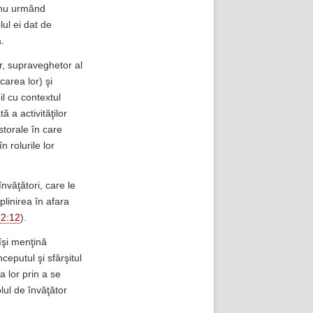
, nu urmând
lul ei dat de
.
r, supraveghetor al
carea lor) şi
il cu contextul
 a activităţilor
storale în care
 rolurile lor
nvăţători, care le
plinirea în afara
 2:12
).
îşi menţină
ceputul şi sfârşitul
 lor prin a se
lul de învăţător