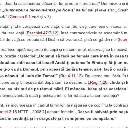
 ei, doar la satisfacerea plăcerilor lor şi nu ar fi procreat? Dumnezeu şi
:
„Dumnezeu a binecuvântat pe Noe şi pe fiii săi şi le-a zis: „Creşte
ul.”
(
Geneza 9:1
vezi şi v.7).
aţă, şi El încurajează spre viaţă, chiar râul vieţii care iese din casa l
 râu era viaţă (
Ezechiel 47:7-12
), însă contraceptivele se aseamănă ma
âul de viaţă ce trebuie să-l lăsăm să izvorască şi să curgă din noi (
Ioan
 era încurajată naşterea de copii şi nu contrariul, observaţi ce binecuvân
 cu ocazia căsătoriei:
„Domnul să facă pe femeia care intră în casa t
ouă au zidit casa lui Israel! Arată-ţi puterea în Efrata şi fă-ţi un 
 ţi-o va da Domnul, prin această tânără femeie, să-ţi facă o cas
s-a născut lui Iuda din Tamar!”
(
Rut 4:11-12
). De aceea mai târziu în
 numeros şi binecuvântat după cum se descrie la
1Regi 4:20
:
„Iuda şi I
re, ca nisipul de pe ţărmul mării. Ei mâncau, beau şi se veseleau.
a binecuvântată dacă practicau într-o formă sau alta contracepţia?
, se încurajează în cadrul familiilor, la naşterea de copii nu la contrac
otei 2:15
NTTF - 2008
[1]
despre femeie:
„Dar va fi salvată prin naşt
nă în credinţă şi în dragoste şi în sfinţenie, cu cumpătare.”