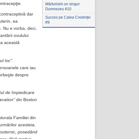
ontracepţie.
Mărturisim un singur
Dumnezeu #10
 contraceptivă dar
Succes pe Calea Credinței
uterin, ea
#9
. Nu e vorba, deci,
antării ovulului
 la această
ut loc"
.
persoanele care iau
 vorbeşte despre
tul de împiedicare
eration"
din Boston
storala Familiei din
 urmărilor acesteia.
e puternic, posedând