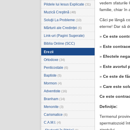
vedem sfaturile C
Pildele lui Iesus Explicate
(31)
familie, chiar în
Muzică Creştină
(48)
Căci pe lângă con
Soluţii La Probleme
(10)
eterne! Dar să d
Mărturii ale Credinței
(6)
Link-uri (Pagini Sugerate)
»
Ce este contr
Biblia Online (SCC)
»
Este contrace
Erezii
»
Efectele nega
Ortodoxe
(34)
»
Este avortul 
Penticostale
(6)
Baptiste
(5)
»
Ce este de fă
Mormon
(4)
»
Care este sol
Adventiste
(16)
Ce este contra
Branham
(14)
Definiţie:
Menonite
(3)
Carismatice
(6)
Termenul provine 
C.A.M.I.
(4)
spermatozoid într
zigotului.