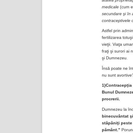
atâtea proprietă
medicale
(cum es
secundare şi în 
contraceptivele o
Astfel prin admin
fertilizarea totu
vieţii. Viaţa uma
fraţi şi surori a
şi Dumnezeu.
Însă poate ne în
nu sunt avortive
1)Contracepţia 
Bunul Dumnezeu,
procrerii.
Dumnezeu la înc
binecuvântat şi
stăpâniţi peste 
pământ.”
Porunc