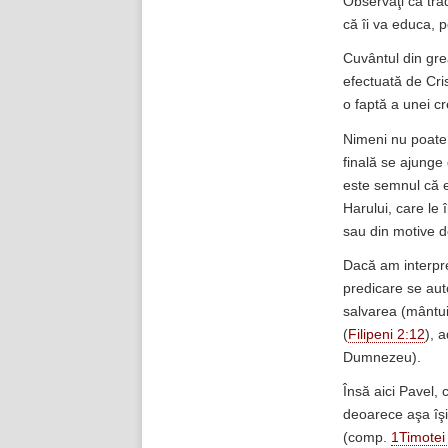
Observaţi că trad
că îi va educa, pe
Cuvântul din gre
efectuată de Cri
o faptă a unei cre
Nimeni nu poate 
finală se ajunge 
este semnul că e
Harului, care le 
sau din motive d
Dacă am interpr
predicare se au
salvarea (mântui
(
Filipeni 2:12
), 
Dumnezeu).
Însă aici Pavel, 
deoarece aşa îşi 
(comp.
1Timotei