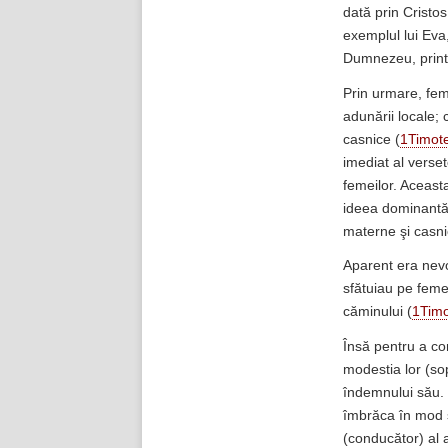
dată prin Cristo
exemplul lui Eva, 
Dumnezeu, printr
Prin urmare, fem
adunării locale; 
casnice (
1Timote
imediat al verse
femeilor. Aceast
ideea dominantă 
materne şi casni
Aparent era nevoi
sfătuiau pe femei
căminului (
1Timo
Însă pentru a co
modestia lor (sop
îndemnului său. 
îmbrăca în mod se
(conducător) al a