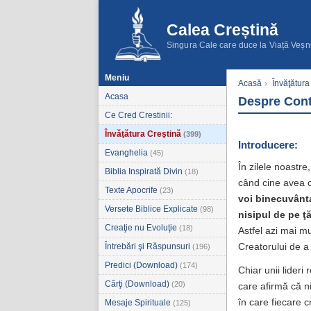
Calea Creștină
Singura Cale care duce la Viață Veșn
Meniu
Acasă
›
Învăţătura
Acasa
Despre Cont
Ce Cred Crestinii:
Învăţătura Creştină
(399)
Introducere:
Evanghelia
(45)
În zilele noastre
Biblia Inspirată Divin
(18)
când cine avea c
Texte Apocrife
(23)
voi binecuvânta
Versete Biblice Explicate
(98)
nisipul de pe ţă
Creaţie nu Evoluţie
(18)
Astfel azi mai mu
Întrebări şi Răspunsuri
Creatorului de a
(196)
Predici (Download)
(174)
Chiar unii lideri
Cărţi (Download)
(20)
care afirmă că ni
în care fiecare c
Mesaje Spirituale
(125)