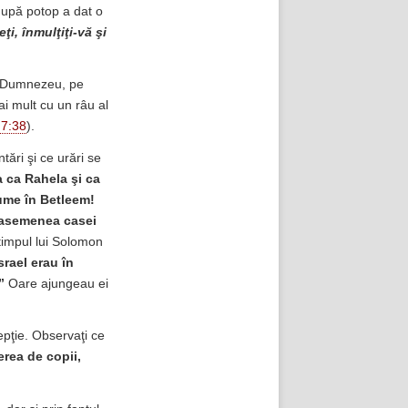
 după potop a dat o
ţi, înmulţiţi-vă şi
ui Dumnezeu, pe
i mult cu un râu al
 7:38
).
tări şi ce urări se
a ca Rahela şi ca
nume în Betleem!
ă asemenea casei
 timpul lui Solomon
srael erau în
”
Oare ajungeau ei
epţie. Observaţi ce
erea de copii,