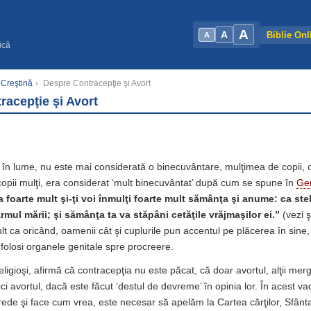
A
A
Biblie Onl
A
ică
 Creştină
›
Despre Contracepţie şi Avort
racepţie şi Avort
, în lume, nu este mai considerată o binecuvântare, mulţimea de copii, c
opii mulţi, era considerat ‘mult binecuvântat’ după cum se spune în
Ge
 foarte mult şi-ţi voi înmulţi foarte mult sămânţa şi anume: ca stel
rmul mării; şi sămânţa ta va stăpâni cetăţile vrăjmaşilor ei.”
(vezi 
lt ca oricând, oamenii cât şi cuplurile pun accentul pe plăcerea în sine,
 folosi organele genitale spre procreere.
 religioşi, afirmă că contracepţia nu este păcat, că doar avortul, alţii mer
ci avortul, dacă este făcut ‘destul de devreme’ în opinia lor. În acest v
rede şi face cum vrea, este necesar să apelăm la Cartea cărţilor, Sfânta