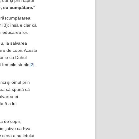
, dar şi prin faptul
ie, cu cumpătare.”
re răscumpărarea
 3); însă e clar că
şi educarea lor.
u, la salvarea
ere de copii. Acesta
monie cu Duhul
t femeile sterile
[2]
,
nci şi omul prin
vrea să spună că
alvarea ei
ată a lui
a de copiii,
iniţiative ca Eva
e ceea a sufletului