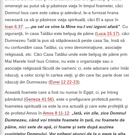
omeneşti au putut să-şi păstreze viaţa în timpul foametei, căci
Domnul Isus care este calea şi adevărul, le-a furnizat hrana
necesară ca să-şi păstreze viaţa spirituală, căci El a spus în
Ioan 6:37
:
,,...pe cel ce vine la Mine nu-l voi izgoni afară”
. Cu
siguranţă, în casa Tatălui este belşug de pâine (
Luca 15:17
), căci
Dumnezeu Tatăl la pus să stăpânească peste casa Sa, însă să
nu confundăm casa Tatălui, cu vreo denominaţiune, asociaţie
religioasă, etc. Căci Casa Tatălui unde este belşug de pâine prin
Mai Marele Iosif Isus Cristos, nu este o organizaţie sau o
asociaţie religioasă făcută de oameni; ci, este adunare celor întâi
născuţi, a celor scrişi în cartea vieţii, şi din care fac parte doar cei
născuţi din Dumnezeu (
Evrei 12:22-23
).
Această foamete care a fost nu numai în Egipt; ci, pe întreg
pământul (
Geneza 41:56
), este o prefigurare profetică pentru
foametea spirituală ce este la ora actuală şi care este profeţită şi
de profetul Amos în
Amos 8:11-12
:
„Iată, vin zile, zice Domnul
Dumnezeu, când voi trimite foamete în ţară, nu foamete de
pâine, nici sete de apă, ci foame şi sete după auzirea
cuvintelor Domnului. Vor pribegi atunci de la o mare la alta,