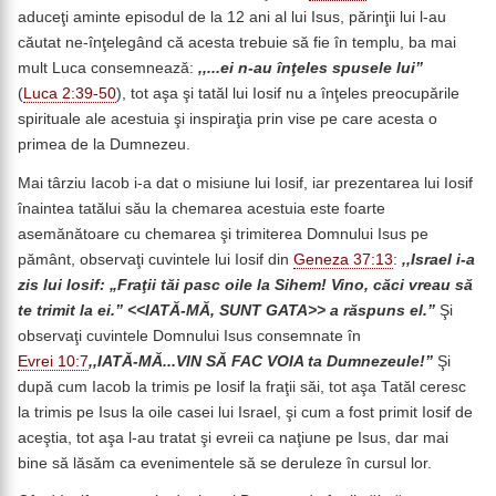
aduceţi aminte episodul de la 12 ani al lui Isus, părinţii lui l-au
căutat ne-înţelegând că acesta trebuie să fie în templu, ba mai
mult Luca consemnează:
,,...ei n-au înţeles spusele lui”
(
Luca 2:39-50
), tot aşa şi tatăl lui Iosif nu a înţeles preocupările
spirituale ale acestuia şi inspiraţia prin vise pe care acesta o
primea de la Dumnezeu.
Mai târziu Iacob i-a dat o misiune lui Iosif, iar prezentarea lui Iosif
înaintea tatălui său la chemarea acestuia este foarte
asemănătoare cu chemarea şi trimiterea Domnului Isus pe
pământ, observaţi cuvintele lui Iosif din
Geneza 37:13
:
,,Israel i-a
zis lui Iosif: „Fraţii tăi pasc oile la Sihem! Vino, căci vreau să
te trimit la ei.”
<<
IATĂ-MĂ, SUNT GATA
>> a răspuns el.”
Şi
observaţi cuvintele Domnului Isus consemnate în
Evrei 10:7
,,IATĂ-MĂ...VIN SĂ FAC VOIA ta Dumnezeule!”
Şi
după cum Iacob la trimis pe Iosif la fraţii săi, tot aşa Tatăl ceresc
la trimis pe Isus la oile casei lui Israel, şi cum a fost primit Iosif de
aceştia, tot aşa l-au tratat şi evreii ca naţiune pe Isus, dar mai
bine să lăsăm ca evenimentele să se deruleze în cursul lor.