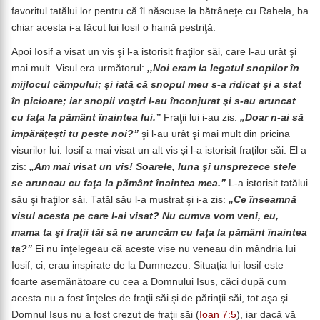
favoritul tatălui lor pentru că îl născuse la bătrâneţe cu Rahela, ba
chiar acesta i-a făcut lui Iosif o haină pestriţă.
Apoi Iosif a visat un vis şi l-a istorisit fraţilor săi, care l-au urât şi
mai mult. Visul era următorul:
,,Noi eram la legatul snopilor în
mijlocul câmpului; şi iată că snopul meu s-a ridicat şi a stat
în picioare; iar snopii voştri l-au înconjurat şi s-au aruncat
cu faţa la pământ înaintea lui.”
Fraţii lui i-au zis:
„Doar n-ai să
împărăţeşti tu peste noi?”
şi l-au urât şi mai mult din pricina
visurilor lui. Iosif a mai visat un alt vis şi l-a istorisit fraţilor săi. El a
zis:
„Am mai visat un vis! Soarele, luna şi unsprezece stele
se aruncau cu faţa la pământ înaintea mea.”
L-a istorisit tatălui
său şi fraţilor săi. Tatăl său l-a mustrat şi i-a zis:
„Ce înseamnă
visul acesta pe care l-ai visat? Nu cumva vom veni, eu,
mama ta şi fraţii tăi să ne aruncăm cu faţa la pământ înaintea
ta?”
Ei nu înţelegeau că aceste vise nu veneau din mândria lui
Iosif; ci, erau inspirate de la Dumnezeu. Situaţia lui Iosif este
foarte asemănătoare cu cea a Domnului Isus, căci după cum
acesta nu a fost înţeles de fraţii săi şi de părinţii săi, tot aşa şi
Domnul Isus nu a fost crezut de fraţii săi (
Ioan 7:5
), iar dacă vă