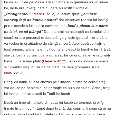
lor de a-l ucide pe Mesia. Ce schimbare în gândirea lor, în inima
lor, de la ura înverşunată cu care au rostit cuvintele:
,,Răstigneşte-l”
(
Marcu 15:13
), ei acum spun:
,,am fost
vinovaţi faţă de fratele nostru”
dar observaţi reacţia lui Iosif şi
prin extensie a lui Isus la cuvintele lor
,,Iosif a plecat la o parte
de la ei, ca să plângă”
Da, Isus nici nu aşteaptă ca Israelul să-i
ceară iertare personal şi deja plânge şi este gata să-i ierte când
va vedea în ei atitudine de căinţă sinceră. Apoi după ce fraţii lui
Iosif primesc alimentele mult dorite ei pleacă la familiile lor fără să
ştie că Iosif a poruncit ca la gura sacilor cu grâu să le fie returnaţi
banii cu care l-au plătit (
Geneza 42:25
). Aceasta indică că hrana
şi Cuvântul vieţii nu se dă pe plată, pe bani (compară şi cu
Isaia 55:1-3
).
Prinşi cu banii, ei lasă chezaş pe Simeon în timp ce ceilalţi fraţi îl
vor aduce pe Beniamin, ca garnaţie că nu sunt spioni! Astfel, fraţii
lui Iosif au plecat acasă la Tatăl lor Iacob.
După un timp alimentele din casa lui Iacob se termină, şi el îşi
trimite fiii din nou în Egipt după hrană, dar copii lui îi spun că ei nu
pot merge în Egipt fără fratele lor Beniamin, căci altfel ar trece