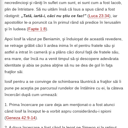
necredincioşi şi răniţi în suflet cum sunt, ei sunt cum a fost Iacob,
plin de întristare. Să nu uităm însă că Isus a spus când a fost
răstignit:
„Tată, iartă-i, căci nu ştiu ce fac!”
(
Luca 23:34
), iar
apostolilor le-a poruncit ca în primul rând să predice în Ierusalim
şi în Iudeea (
Fapte 1:8
).
Apoi Iosif la văzut pe Beniamin, şi înduioşat de această revedere,
se retrage grăbit căci îi ardea inima în el pentru fratele său şi
astfel a intrat în cameră şi a plâns căci dorul faţă de fratele său,
era mare, dar încă nu a venit timpul să-şi descopere adevărata
identitate şi abia se putea abţine să nu se dea de gol în faţa
fraţilor săi.
Iosif pentru a se convinge de schimbarea lăuntrică a fraţilor săi îi
pune pe aceştia pe parcursul rundelor de întâlnire cu ei, la câteva
încercări după cum urmează:
1. Prima încercare pe care deja am menţionat-o a fost atunci
când Iosif la început le-a vorbit aspru considerându-i spioni
(
Geneza 42:9-14
).
2. A doua încercare a fost când la legat pe Simeon şi la reţinut