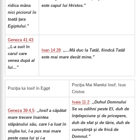
ridica mâna
este capul lui Hristos.”
nici piciorul în
toată ţara
Egiptului.”
Geneza 41:43
:
,,L-a suit în
Ioan 14:28
:
,,...Mă duc la Tatăl, fiindcă Tatăl
carul care
este mai mare decât mine.”
venea după al
lui...”
Poziţia Mai Marelui Iosif, Isus
Poziţia lui Iosif în Egipt
Cristos
Isaia 11:2
:
,,Duhul Domnului
Se va odihni peste El, duh de
Geneza 39:4,5
:
,,Iosif a căpătat
înţelepciune şi de pricepere,
mare trecere înaintea
duh de sfat şi de tărie, duh de
stăpânului său, care l-a luat în
cunoştinţă şi de frică de
slujba lui, l-a pus mai mare
Domnul.”
peste casa lui şi i-a