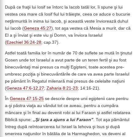
După ce fraţii lui Iosif se întorc la Iacob tatăl lor, îi spune şi lui
vestea cea mare că Iosif fiul lui trăieşte, ceea ce aduce o bucurie
neţărmurită în inima lui Iacob, şi această veste înviorează duhul
lui Iacob (
Geneza 45:27
), tot aşa vestea că Mesia a murit, dar că
El a şi înviat şi este viu şi Domn, va înviora Israelul
(
Ezechiel 36:24-28
; cap.37).
Astfel toată familia lor în număr de 70 de suflete se mută în ţinutul
Gosen unde tot Israelul a avut parte de un teren fertil şi au fost
binecuvântaţi mai presus ca mulţi Egipteni, toate acestea pre-
umbresc poziţia şi binecuvântările de care va avea parte Israelul
pe pământ în Regatul milenară mai presus de celelalte naţiuni
(
Geneza 47:6-12,27
;
Zaharia 8:21-23
; 14:16-21).
În
Geneza 47:15-25
se descrie despre unii egiptenii care pentru
a-şi păstra viaţa au vândut tot ce aveau, pentru a cumpăra
mâncare şi în final au devenit robi ai lui Faraon şi astfel relatarea
Biblică spune:
,,Şi ţara a ajuns a lui Faraon”
. Tot aşa pământul
întreg după reîntoarcerea lui Israel la Iehova şi Isus şi după
smerirea naţiunilor în bătălia de la Harmaghedon, va deveni al