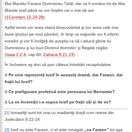
Mai Marelui Faraon Dumnezeu Tatăl, dar va fi condus tot de Mai
Marele Iosif până se vor împlini cei o mie de ani
(
1Corinteni 15:24-28
).
Astfel evreii vor avea statut binecuvântat şi vor avea cele mai
bune ţinuturi pe noul pământ, în timp ce naţiunile vor fi inferiri
evreilor şi vor fi învăţaţi de aceştia ca să-i aducă glorie lui
Dumnezeu şi lui Isus Domnul domnilor şi Regele regilor
(
Isaia 2:2-4
; cap.60;
Zaharia 8:21-23
).
În încheiere aş dori să pun câteva întrebări recapitulative:
&
Pe cine reprezintă Iosif în această dramă, dar Faraon, dar
fraţii lui Iosif?
&
Ce prefigurare profetică este persoana lui Beniamin?
&
La ce încercări i-a supus Iosif pe fraţii săi şi de ce?
[1]
Ismaeliţii sunt tot una cu madianiţii după cum reiese din
Judecători 8:22-24.
[2]
Iosif nu este Faraon, ci el este omagiat
,,ca Faraon”
tot aşa