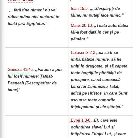
Ioan 15:5
:
,,...despărţiţi de
,,...fără tine nimeni nu va
Mine, nu puteţi face nimic.”
ridica mâna nici piciorul în
toată ţara Egiptului.”
Matei 28:18
:
„Toată autoritatea
Mi-a fost dată în cer şi pe
pământ.”
Coloseni2:2,3
,,ca să li se
îmbărbăteze inimile, să fie
uniţi în dragoste, şi să capete
Geneza 41:45
:
,,Faraon a pus
toate bogăţiile plinătăţii de
lui Iosif numele: Ţafnat-
pricepere, ca să cunoască
Paeneah (Descoperitor de
taina lui Dumnezeu Tatăl,
taine)”
adică pe Hristos, în care Sunt
ascunse toate comorile
înţelepciunii şi ale ştiinţei.”
Evrei 1:3-8
,,El, care este
oglindirea slavei Lui şi
întipărirea Fiinţei Lui, şi care