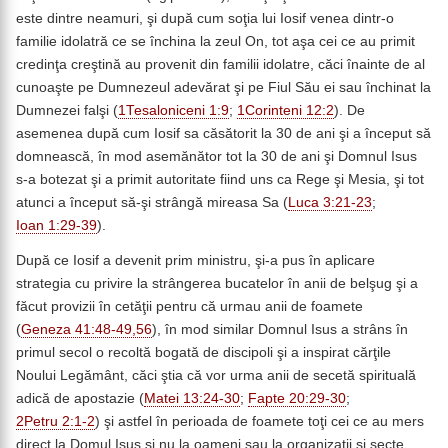
este dintre neamuri, şi după cum soţia lui Iosif venea dintr-o
familie idolatră ce se închina la zeul On, tot aşa cei ce au primit
credinţa creştină au provenit din familii idolatre, căci înainte de al
cunoaşte pe Dumnezeul adevărat şi pe Fiul Său ei sau închinat la
Dumnezei falşi (
1Tesaloniceni 1:9
;
1Corinteni 12:2
). De
asemenea după cum Iosif sa căsătorit la 30 de ani şi a început să
domnească, în mod asemănător tot la 30 de ani şi Domnul Isus
s-a botezat şi a primit autoritate fiind uns ca Rege şi Mesia, şi tot
atunci a început să-şi strângă mireasa Sa (
Luca 3:21-23
;
Ioan 1:29-39
).
După ce Iosif a devenit prim ministru, şi-a pus în aplicare
strategia cu privire la strângerea bucatelor în anii de belşug şi a
făcut provizii în cetăţii pentru că urmau anii de foamete
(
Geneza 41:48-49,56
), în mod similar Domnul Isus a strâns în
primul secol o recoltă bogată de discipoli şi a inspirat cărţile
Noului Legământ, căci ştia că vor urma anii de secetă spirituală
adică de apostazie (
Matei 13:24-30
;
Fapte 20:29-30
;
2Petru 2:1-2
) şi astfel în perioada de foamete toţi cei ce au mers
direct la Domul Isus şi nu la oameni sau la organizaţii şi secte