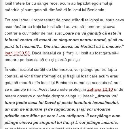
Iosif fratele lor cu sânge rece, acum au lepădat egoismul şi
mândria şi sunt gata să rămână ei în locul lui Beniamin.
Tot aşa Israelul reprezentat de conducătorii religioşi au spus ceva
asemănător cu fraţii lui Iosif când au vrut să-l omoare şi ceva
contrar a cuvintelor de mai sus:
,,oare nu vă gândiţi că este în
folosul vostru să moară un singur om pentru norod, şi să nu
piară tot neamul?... Din ziua aceea, au Hotărât sã-L omoare.”
Ioan 11:50,53
. Dacă Israelul ca şi fraţii lui Iosif au fost gata să-l
omoare pe Isus ca să nu-şi piardă poziţia.
În viitor, israelul curăţit de Dumnezeu, vor plânge pentru fapta
comisă, ei vor fi transformaţi ca şi fraţii lui Iosif care acum erau
gata să moară ei în locul lui Beniamin numai ca acestuia să nu i
se întâmple nimic. Acest lucru este profeţit în
Zaharia 12:10
unde
putem observa o profeţie despre căinţa lui Israel:
,,Atunci voi
turna peste casa lui David şi peste locuitorii Ierusalimului,
un duh de îndurare şi de rugăciune, şi îşi vor întoarce
privirile spre Mine pe care L-au străpuns. Îl vor plânge cum
plânge cineva pe singurul lui fiu, şi-L vor plânge amarnic,