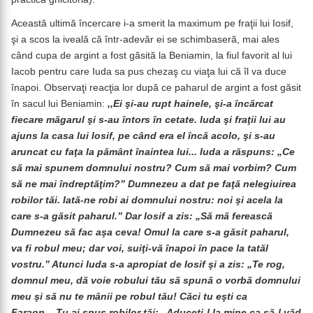
Această ultimă încercare i-a smerit la maximum pe fraţii lui Iosif,
şi a scos la iveală că într-adevăr ei se schimbaseră, mai ales
când cupa de argint a fost găsită la Beniamin, la fiul favorit al lui
Iacob pentru care Iuda sa pus chezaş cu viaţa lui că îl va duce
înapoi. Observaţi reacţia lor după ce paharul de argint a fost găsit
în sacul lui Beniamin:
,,Ei şi-au rupt hainele, şi-a încărcat
fiecare măgarul şi s-au întors în cetate. Iuda şi fraţii lui au
ajuns la casa lui Iosif, pe când era el încă acolo, şi s-au
aruncat cu faţa la pământ înaintea lui... Iuda a răspuns: „Ce
să mai spunem domnului nostru? Cum să mai vorbim? Cum
să ne mai îndreptăţim?” Dumnezeu a dat pe faţă nelegiuirea
robilor tăi. Iată-ne robi ai domnului nostru: noi şi acela la
care s-a găsit paharul.” Dar Iosif a zis: „Să mă ferească
Dumnezeu să fac aşa ceva! Omul la care s-a găsit paharul,
va fi robul meu; dar voi, suiţi-vă înapoi în pace la tatăl
vostru.” Atunci Iuda s-a apropiat de Iosif şi a zis: „Te rog,
domnul meu, dă voie robului tău să spună o vorbă domnului
meu şi să nu te mânii pe robul tău! Căci tu eşti ca
Faraon....Tu ai spus robilor tăi: „Aduceţi-l la mine ca să-l văd