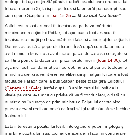
nedrept, tot aşa soţia Stăpânului, adică Israelul care era soţia lui
Iehova (Ieremia 3), la ispitit pe Isus şi la omorât pe nedrept, sau
cum spune Scriptura în
Ioan 15:25
„...M-au urât fără temei”
.
Astfel Iosif a fost aruncat în închisoare pe baza mărturiei
mincinoase a soţiei lui Potifar, tot aşa Isus a fost aruncat în
închisoarea morţii pe baza mărturiei false şi a instigaţiilor soţiei lui
Dumnezeu adică a poporului Israel. Însă după cum Satan nu a
avut nimic în Isus, nu a avut nici un păcat de care să se agaţe şi
să-l ţină pentru totdeauna în prizonieratul morţii (
Ioan 14:30
), tot
aşa nici Iosif, condamnat pe nedrept, nu a stat pentru totdeauna
în închisoare, ci a venit vremea eliberării şi înălţării lui care a fost
făcută de Faraon care la pus Stăpân peste toată ţara Egiptului
(
Geneza 41:40-44
). Astfel după 13 ani în cazul lui Iosif de la
visele pe care le-a avut cu privire că va fi conducător, o dată cu
numirea sa în funcţia de prim ministru a Egiptului aceste vise
puteau deveni realitate adică ca fraţii săi şi tatăl său să se închine
înaintea lui.
Este interesantă poziţia lui Iosif, înţelegând-o putem înţelege şi
mai bine poziţia lui Isus, tocmai de aceia am făcut în continuare