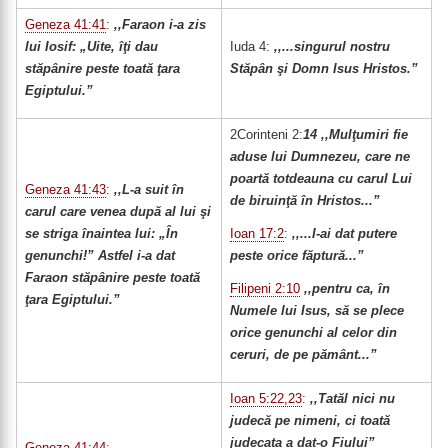
Geneza 41:41
:
,,Faraon i-a zis
lui Iosif: „Uite, îţi dau
Iuda 4:
,,...singurul nostru
stăpânire peste toată ţara
Stăpân şi Domn Isus Hristos.”
Egiptului.”
2Corinteni 2:
14 ,,Mulţumiri fie
aduse lui Dumnezeu, care ne
poartă totdeauna cu carul Lui
Geneza 41:43
:
,,L-a suit în
de biruinţă în Hristos...”
carul care venea după al lui şi
se striga înaintea lui: „În
Ioan 17:2
:
,,...I-ai dat putere
genunchi!” Astfel i-a dat
peste orice făptură...”
Faraon stăpânire peste toată
Filipeni 2:10
,,pentru ca, în
ţara Egiptului.”
Numele lui Isus, să se plece
orice genunchi al celor din
ceruri, de pe pământ...”
Ioan 5:22,23
:
,,Tatăl nici nu
judecă pe nimeni, ci toată
judecata a dat-o Fiului”
Geneza 41:44
: