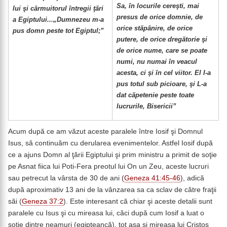
Sa, în locurile cereşti, mai
lui şi cârmuitorul întregii ţări
presus de orice domnie, de
a Egiptului...„Dumnezeu m-a
orice stăpânire, de orice
pus domn peste tot Egiptul;”
putere, de orice dregătorie şi
de orice nume, care se poate
numi, nu numai în veacul
acesta, ci şi în cel viitor. El I-a
pus totul sub picioare, şi L-a
dat căpetenie peste toate
lucrurile, Bisericii”
Acum după ce am văzut aceste paralele între Iosif şi Domnul
Isus, să continuăm cu derularea evenimentelor. Astfel Iosif după
ce a ajuns Domn al ţării Egiptului şi prim ministru a primit de soţie
pe Asnat fiica lui Poti-Fera preotul lui On un Zeu, aceste lucruri
sau petrecut la vârsta de 30 de ani (
Geneza 41:45-46
), adică
după aproximativ 13 ani de la vânzarea sa ca sclav de către fraţii
săi (
Geneza 37:2
). Este interesant că chiar şi aceste detalii sunt
paralele cu Isus şi cu mireasa lui, căci după cum Iosif a luat o
soţie dintre neamuri (egipteancă), tot aşa şi mireasa lui Cristos