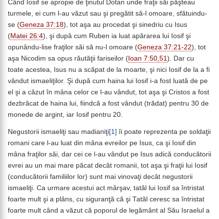
Când Iosif se apropie de ţinutul Dotan unde fraţii săi păşteau
turmele, ei cum l-au văzut sau şi pregătit să-l omoare, sfătuindu-
se (
Geneza 37:18
), tot aşa au procedat şi sinedriu cu Isus
(
Matei 26:4
), şi după cum Ruben ia luat apărarea lui Iosif şi
opunându-lise fraţilor săi să nu-l omoare (
Geneza 37:21-22
), tot
aşa Nicodim sa opus răutăţii fariseilor (
Ioan 7:50,51
). Dar cu
toate acestea, Isus nu a scăpat de la moarte, şi nici Iosif de la a fi
vândut ismaeliţilor. Şi după cum haina lui Iosif i-a fost luată de pe
el şi a căzut în mâna celor ce l-au vândut, tot aşa şi Cristos a fost
dezbrăcat de haina lui, fiindcă a fost vândut (trădat) pentru 30 de
monede de argint, iar Iosif pentru 20.
Negustorii ismaeliţi sau madianiţi
[1]
îi poate reprezenta pe soldaţii
romani care l-au luat din mâna evreilor pe Isus, ca şi Iosif din
mâna fraţilor săi, dar cei ce l-au vândut pe Isus adică conducătorii
evrei au un mai mare păcat decât romanii, tot aşa şi fraţii lui Iosif
(conducătorii familiilor lor) sunt mai vinovaţi decât negustorii
ismaeliţi. Ca urmare acestui act mârşav, tatăl lui Iosif sa întristat
foarte mult şi a plâns, cu siguranţă că şi Tatăl ceresc sa întristat
foarte mult când a văzut că poporul de legământ al Său Israelul a