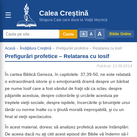
Calea Creștină
☰
Singura Cale care duce la Viață Veșnică
A
A
Cauta
Biblie Online
A
Acasă
›
Învăţătura Creştină
›
Prefigurări profetice – Relatarea cu Iosif
Prefigurări profetice – Relatarea cu Iosif
Publicat: 13.09.2014
În cartea Biblică Geneza, în capitolele: 37,39-50, ne este relatată
o extraordinară istorie şi o emoţionantă dramă despre un bărbat
pe nume Iosif care a fost vândut de fraţii săi ca sclav, despre
păţaniile acestuia, despre coborârile şi urcările acestuia pe
treptele vieţii sociale, despre ispitele, încercările şi biruinţele unui
tânăr cu norme înalte cu o ţinută morală ireproşabilă, şi cu un
final al vieţii spectaculos.
În acest material, doresc să analizez profetică aceste întâmplări.
De aceea dacă nu aţi citit acest episod din Biblie vă îndemn să-l