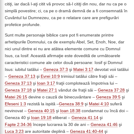
citiţi, iar dacă l-aţi citit vă provoc să-l citiţi din nou, dar nu ca pe o
simplă povestire; ci, ca pe o dramă demnă de a fi consemnată în
Cuvântul lui Dumnezeu, ca pe o relatare care are prefigurări
profetice profunde.
Sunt multe personaje biblice care pot fi enumerate printre
arhetipurile Domnului, ca de exemplu Abel, Set, Enoh, Noe, dar
nici unul dintre ei nu are atâtea elemente comune cu Domnul
Isus, ca Iosif. Această afirmaţie este dovedită de următoarele
caracteristici comune ale celor două persoane: Iosif şi Domnul
Isus: iubitul tatălui –
Geneza 37:3
şi
Matei 3:17
devotat voii tatălui
–
Geneza 37:13
şi
Evrei 10:9
trimisul tatălui către fraţii săi –
Geneza 37:13
şi
Ioan 3:17
fraţii complotează împotriva lui –
Geneza 37:18
şi
Matei 27:1
vândut de fraţii săi –
Geneza 37:28
şi
Matei 26:15
devine o cauză de binecuvântare –
Geneza 39:5
şi
Efeseni 1:3
rezistă la ispită –
Geneza 38:9
şi
Matei 4:10
suferă
nevinovat –
Geneza 40:15
şi
Ioan 18:38
condamnat cu încă doi –
Geneza 40 şi
Ioan 19:18
eliberat –
Geneza 41:14
şi
Fapte 2:34-36
începe lucrarea la 30 de ani –
Geneza 41:46
şi
Luca 3:23
are autoritate deplină –
Geneza 41:40-44
şi