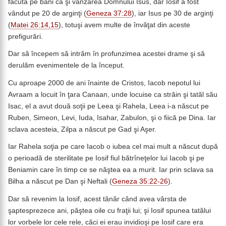
făcută pe bani ca şi vânzarea Domnului Isus, dar Iosif a fost
vândut pe 20 de arginţi (
Geneza 37:28
), iar Isus pe 30 de arginţi
(
Matei 26:14,15
), totuşi avem multe de învăţat din aceste
prefigurări.
Dar să începem să intrăm în profunzimea acestei drame şi să
derulăm evenimentele de la început.
Cu aproape 2000 de ani înainte de Cristos, Iacob nepotul lui
Avraam a locuit în ţara Canaan, unde locuise ca străin şi tatăl său
Isac, el a avut două soţii pe Leea şi Rahela, Leea i-a născut pe
Ruben, Simeon, Levi, Iuda, Isahar, Zabulon, şi o fiică pe Dina. Iar
sclava acesteia, Zilpa a născut pe Gad şi Aşer.
Iar Rahela soţia pe care Iacob o iubea cel mai mult a născut după
o perioadă de sterilitate pe Iosif fiul bătrîneţelor lui Iacob şi pe
Beniamin care în timp ce se năştea ea a murit. Iar prin sclava sa
Bilha a născut pe Dan şi Neftali (
Geneza 35:22-26
).
Dar să revenim la Iosif, acest tânăr când avea vârsta de
şaptesprezece ani, păştea oile cu fraţii lui; şi Iosif spunea tatălui
lor vorbele lor cele rele, căci ei erau invidioşi pe Iosif care era