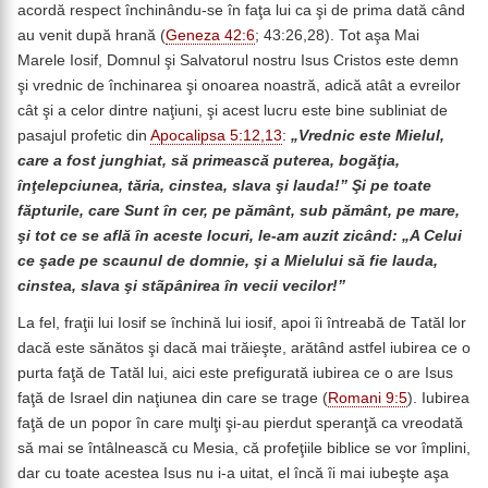
acordă respect închinându-se în faţa lui ca şi de prima dată când
au venit după hrană (
Geneza 42:6
; 43:26,28). Tot aşa Mai
Marele Iosif, Domnul şi Salvatorul nostru Isus Cristos este demn
şi vrednic de închinarea şi onoarea noastră, adică atât a evreilor
cât şi a celor dintre naţiuni, şi acest lucru este bine subliniat de
pasajul profetic din
Apocalipsa 5:12,13
:
„Vrednic este Mielul,
care a fost junghiat, să primească puterea, bogăţia,
înţelepciunea, tăria, cinstea, slava şi lauda!” Şi pe toate
făpturile, care Sunt în cer, pe pământ, sub pământ, pe mare,
şi tot ce se află în aceste locuri, le-am auzit zicând: „A Celui
ce şade pe scaunul de domnie, şi a Mielului să fie lauda,
cinstea, slava şi stãpânirea în vecii vecilor!”
La fel, fraţii lui Iosif se închină lui iosif, apoi îi întreabă de Tatăl lor
dacă este sănătos şi dacă mai trăieşte, arătând astfel iubirea ce o
purta faţă de Tatăl lui, aici este prefigurată iubirea ce o are Isus
faţă de Israel din naţiunea din care se trage (
Romani 9:5
). Iubirea
faţă de un popor în care mulţi şi-au pierdut speranţă ca vreodată
să mai se întâlnească cu Mesia, că profeţiile biblice se vor împlini,
dar cu toate acestea Isus nu i-a uitat, el încă îi mai iubeşte aşa