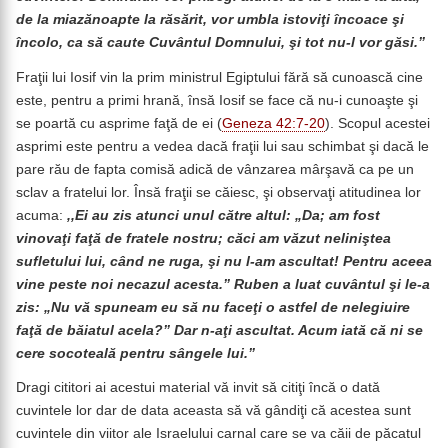
de la miazănoapte la răsărit, vor umbla istoviţi încoace şi
încolo, ca să caute Cuvântul Domnului, şi tot nu-l vor găsi.”
Fraţii lui Iosif vin la prim ministrul Egiptului fără să cunoască cine
este, pentru a primi hrană, însă Iosif se face că nu-i cunoaşte şi
se poartă cu asprime faţă de ei (
Geneza 42:7-20
). Scopul acestei
asprimi este pentru a vedea dacă fraţii lui sau schimbat şi dacă le
pare rău de fapta comisă adică de vânzarea mârşavă ca pe un
sclav a fratelui lor. Însă fraţii se căiesc, şi observaţi atitudinea lor
acuma:
,,Ei au zis atunci unul către altul: „Da; am fost
vinovaţi faţă de fratele nostru; căci am văzut neliniştea
sufletului lui, când ne ruga, şi nu l-am ascultat! Pentru aceea
vine peste noi necazul acesta.” Ruben a luat cuvântul şi le-a
zis: „Nu vă spuneam eu să nu faceţi o astfel de nelegiuire
faţă de băiatul acela?” Dar n-aţi ascultat. Acum iată că ni se
cere socoteală pentru sângele lui.”
Dragi cititori ai acestui material vă invit să citiţi încă o dată
cuvintele lor dar de data aceasta să vă gândiţi că acestea sunt
cuvintele din viitor ale Israelului carnal care se va căii de păcatul