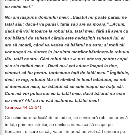
cu ochii mei.”
Noi am răspuns domnului meu: „Băiatul nu poate părăsi pe
tatăl său; dacă-l va părăsi, tatăl său are să moară.”...Acum,
dacă mă voi întoarce la robul tău, tatăl meu, fără să avem cu
noi băiatul de sufletul căruia este nedezlipit sufletul lui, el
are să moară, când va vedea că băiatul nu este; şi robii tăi
vor pogorî cu durere în locuinţa morţilor bătrâneţe-le robului
tău, tatăl nostru. Căci robul tău s-a pus chezaş pentru copil
şi a zis tatălui meu: „Dacă nu-l voi aduce înapoi la tine,
vinovat să fiu pentru totdeauna faţă de tatăl meu.” Îngăduie,
deci, te rog, robului tău să rămână în locul băiatului, ca rob
al domnului meu; iar băiatul sã se suie înapoi cu fraţii săi.
Cum mă voi putea sui eu la tatăl meu, dacă băiatul nu este
cu mine? Ah! să nu văd mâhnirea tatălui meu!”
(
Geneza 44:13-34
).
Ce schimbare radicală de atitudine, se consideră robi, se aruncă
în faţa prim ministrului, se umilesc numai ca să scape pe
Beniamin, ei care cu câţi-va ani în urmă au vrut să-l omoare pe