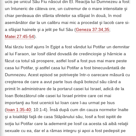
ucis pe unicul Său Fiu născut din El. Reacţia lui Dumnezeu a fost:
un întuneric de câteva ore, un cutremur de o mare intensitate şi
chiar perdeaua din sfânta sfintelor sa sfâşiat în două, în mod
asemănător dar la un calibru mai mic a procedat şi Iacob care si-
a sfâşiat hainele şi a jelit pe fiul Său (
Geneza 37:34,35
;
Matei 27:45-54
).
Mai târziu Iosif ajuns în Egipt a fost vândut lui Potifar un demnitar
al lui Faraon, iar Iosif dând dovadă de credincioşie şi hărnicie a
făcut ca totul să prospere, astfel Iosif a fost pus mai mare peste
casa lui Potifar, şi astfel casa lui Potifar a fost binecuvântată de
Dumnezeu. Acest episod se potriveşte într-o oarecare măsură cu
creşterea de care a avut parte Isus după botezul său când a
primit în administrare de la portarul casei lui Israel, adică de la
Ioan Botezătorul oile casei lui Israel printre care cei mai
importanţi au fost ucenicii lui Ioan care l-au urmat pe Isus
(
Ioan 1:35-40
; 10:1-4). Însă după cum din cauza normelor înalte
şi a loialităţii faţă de casa Stăpânului său, Iosif a fost ispitit de
soţia lui Potifar care la ademenit pe Iosif ca acesta să aibă relaţii
sexuale cu ea, dar el a rămas integru şi apoi a fost pedepsit pe