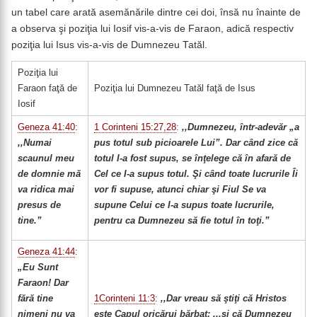
un tabel care arată asemănările dintre cei doi, însă nu înainte de
a observa şi poziţia lui Iosif vis-a-vis de Faraon, adică respectiv
poziţia lui Isus vis-a-vis de Dumnezeu Tatăl.
Poziţia lui
Faraon faţă de
Poziţia lui Dumnezeu Tatăl faţă de Isus
Iosif
Geneza 41:40
:
1 Corinteni 15:27,28
:
,,Dumnezeu, într-adevăr „a
,,Numai
pus totul sub picioarele Lui”. Dar când zice că
scaunul meu
totul I-a fost supus, se înţelege că în afară de
de domnie mă
Cel ce I-a supus totul. Şi când toate lucrurile Îi
va ridica mai
vor fi supuse, atunci chiar şi Fiul Se va
presus de
supune Celui ce I-a supus toate lucrurile,
tine.”
pentru ca Dumnezeu să fie totul în toţi.”
Geneza 41:44
:
„Eu Sunt
Faraon! Dar
fără tine
1Corinteni 11:3
:
,,Dar vreau să ştiţi că Hristos
nimeni nu va
este Capul oricărui bărbat; ...şi că Dumnezeu