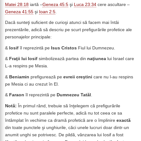
Matei 28:18
iartă –
Geneza 45:5
şi
Luca 23:34
cere ascultare –
Geneza 41:55
şi
Ioan 2:5
.
Dacă sunteţi suficient de curioşi atunci să facem mai întâi
prezentările, adică să descriu pe scurt prefigurările profetice ale
personajelor principale:
&
Iosif
îl reprezintă pe
Isus Cristos
Fiul lui Dumnezeu.
&
Fraţii lui Iosif
simbolizează partea din
naţiunea
lui Israel care
L-a respins pe Mesia.
&
Beniamin
prefigurează pe
evreii creştini
care nu l-au respins
pe Mesia ci au crezut în El.
&
Faraon
îl reprezintă pe
Dumnezeu Tatăl
.
Notă:
În primul rând, trebuie să înţelegem că prefigurările
profetice nu sunt paralele perfecte, adică nu tot ceea ce sa
întâmplat în vechime ca dramă profetică are o împlinire
exactă
din toate punctele şi unghiurile, căci unele lucruri doar dintr-un
anumit unghi se potrivesc. De pildă, vânzarea lui Iosif a fost