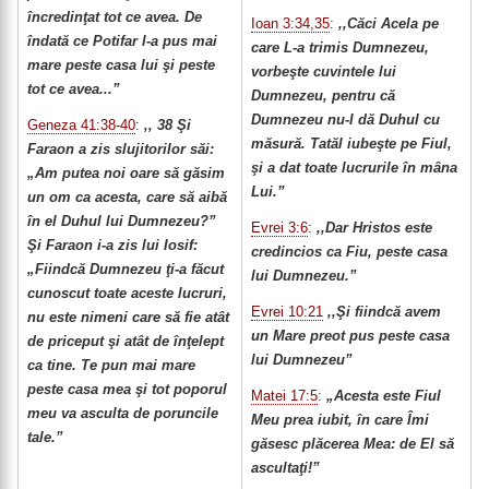
încredinţat tot ce avea. De
Ioan 3:34,35
:
,,Căci Acela pe
îndată ce Potifar l-a pus mai
care L-a trimis Dumnezeu,
mare peste casa lui şi peste
vorbeşte cuvintele lui
tot ce avea...”
Dumnezeu, pentru că
Dumnezeu nu-I dă Duhul cu
Geneza 41:38-40
:
,, 38 Şi
măsură. Tatăl iubeşte pe Fiul,
Faraon a zis slujitorilor săi:
şi a dat toate lucrurile în mâna
„Am putea noi oare să găsim
Lui.”
un om ca acesta, care să aibă
în el Duhul lui Dumnezeu?”
Evrei 3:6
:
,,Dar Hristos este
Şi Faraon i-a zis lui Iosif:
credincios ca Fiu, peste casa
„Fiindcă Dumnezeu ţi-a făcut
lui Dumnezeu.”
cunoscut toate aceste lucruri,
Evrei 10:21
,,Şi fiindcă avem
nu este nimeni care să fie atât
un Mare preot pus peste casa
de priceput şi atât de înţelept
lui Dumnezeu”
ca tine. Te pun mai mare
peste casa mea şi tot poporul
Matei 17:5
:
„Acesta este Fiul
meu va asculta de poruncile
Meu prea iubit, în care Îmi
tale.”
găsesc plăcerea Mea: de El să
ascultaţi!”