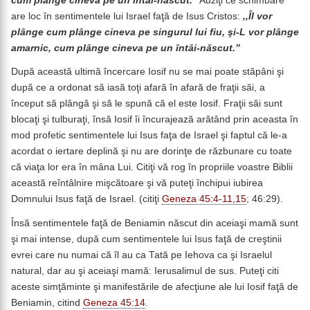
cum plânge cineva pe un întâi-născut.”
Auziţi ce schimbare
are loc în sentimentele lui Israel faţă de Isus Cristos:
,,Îl vor
plânge cum plânge cineva pe singurul lui fiu, şi-L vor plânge
amarnic, cum plânge cineva pe un întâi-născut.”
După această ultimă încercare Iosif nu se mai poate stăpâni şi
după ce a ordonat să iasă toţi afară în afară de fraţii săi, a
început să plângă şi să le spună că el este Iosif. Fraţii săi sunt
blocaţi şi tulburaţi, însă Iosif îi încurajează arătând prin aceasta în
mod profetic sentimentele lui Isus faţa de Israel şi faptul că le-a
acordat o iertare deplină şi nu are dorinţe de răzbunare cu toate
că viaţa lor era în mâna Lui. Citiţi vă rog în propriile voastre Biblii
această reîntâlnire mişcătoare şi vă puteţi închipui iubirea
Domnului Isus faţă de Israel. (citiţi
Geneza 45:4-11,15
; 46:29).
Însă sentimentele faţă de Beniamin născut din aceiaşi mamă sunt
şi mai intense, după cum sentimentele lui Isus faţă de creştinii
evrei care nu numai că îl au ca Tată pe Iehova ca şi Israelul
natural, dar au şi aceiaşi mamă: Ierusalimul de sus. Puteţi citi
aceste simţăminte şi manifestările de afecţiune ale lui Iosif faţă de
Beniamin, citind
Geneza 45:14
.