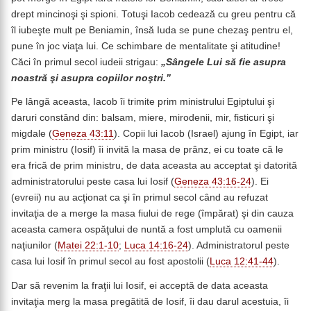
drept mincinoşi şi spioni. Totuşi Iacob cedează cu greu pentru că
îl iubeşte mult pe Beniamin, însă Iuda se pune chezaş pentru el,
pune în joc viaţa lui. Ce schimbare de mentalitate şi atitudine!
Căci în primul secol iudeii strigau:
„Sângele Lui să fie asupra
noastră şi asupra copiilor noştri.”
Pe lângă aceasta, Iacob îi trimite prim ministrului Egiptului şi
daruri constând din: balsam, miere, mirodenii, mir, fisticuri şi
migdale (
Geneza 43:11
). Copii lui Iacob (Israel) ajung în Egipt, iar
prim ministru (Iosif) îi invită la masa de prânz, ei cu toate că le
era frică de prim ministru, de data aceasta au acceptat şi datorită
administratorului peste casa lui Iosif (
Geneza 43:16-24
). Ei
(evreii) nu au acţionat ca şi în primul secol când au refuzat
invitaţia de a merge la masa fiului de rege (împărat) şi din cauza
aceasta camera ospăţului de nuntă a fost umplută cu oamenii
naţiunilor (
Matei 22:1-10
;
Luca 14:16-24
). Administratorul peste
casa lui Iosif în primul secol au fost apostolii (
Luca 12:41-44
).
Dar să revenim la fraţii lui Iosif, ei acceptă de data aceasta
invitaţia merg la masa pregătită de Iosif, îi dau darul acestuia, îi