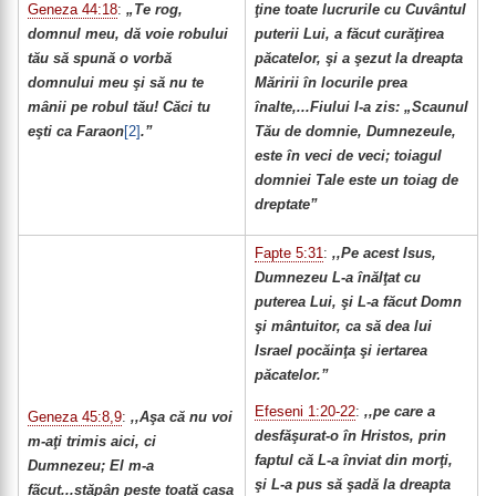
Geneza 44:18
:
„Te rog,
ţine toate lucrurile cu Cuvântul
domnul meu, dă voie robului
puterii Lui, a făcut curăţirea
tău să spună o vorbă
păcatelor, şi a şezut la dreapta
domnului meu şi să nu te
Măririi în locurile prea
mânii pe robul tău! Căci tu
înalte,...Fiului I-a zis: „Scaunul
eşti ca Faraon
[2]
.”
Tău de domnie, Dumnezeule,
este în veci de veci; toiagul
domniei Tale este un toiag de
dreptate”
Fapte 5:31
:
,,Pe acest Isus,
Dumnezeu L-a înălţat cu
puterea Lui, şi L-a făcut Domn
şi mântuitor, ca să dea lui
Israel pocăinţa şi iertarea
păcatelor.”
Efeseni 1:20-22
:
,,pe care a
Geneza 45:8,9
:
,,Aşa că nu voi
desfăşurat-o în Hristos, prin
m-aţi trimis aici, ci
faptul că L-a înviat din morţi,
Dumnezeu; El m-a
şi L-a pus să şadă la dreapta
fãcut...stăpân peste toată casa