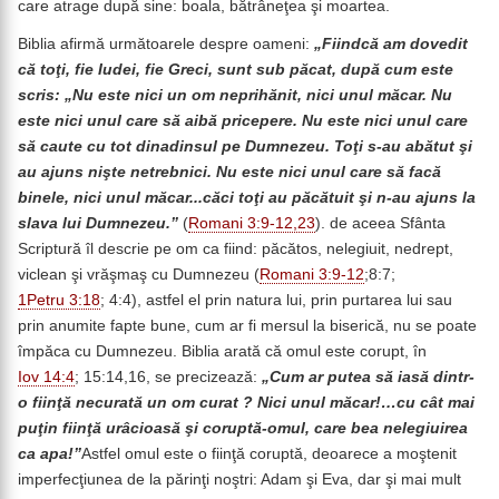
care atrage după sine: boala, bătrâneţea şi moartea.
Biblia afirmă următoarele despre oameni:
„Fiindcă am dovedit
că toţi, fie Iudei, fie Greci, sunt sub păcat, după cum este
scris: „Nu este nici un om neprihănit, nici unul măcar. Nu
este nici unul care să aibă pricepere. Nu este nici unul care
să caute cu tot dinadinsul pe Dumnezeu. Toţi s-au abătut şi
au ajuns nişte netrebnici. Nu este nici unul care să facă
binele, nici unul măcar...căci toţi au păcătuit şi n-au ajuns la
slava lui Dumnezeu.”
(
Romani 3:9-12,23
). de aceea Sfânta
Scriptură îl descrie pe om ca fiind: păcătos, nelegiuit, nedrept,
viclean şi vrăşmaş cu Dumnezeu (
Romani 3:9-12
;8:7;
1Petru 3:18
; 4:4), astfel el prin natura lui, prin purtarea lui sau
prin anumite fapte bune, cum ar fi mersul la biserică, nu se poate
împăca cu Dumnezeu. Biblia arată că omul este corupt, în
Iov 14:4
; 15:14,16, se precizează:
„Cum ar putea să iasă dintr-
o fiinţă necurată un om curat ? Nici unul măcar!…cu cât mai
puţin fiinţă urâcioasă şi coruptă-omul, care bea nelegiuirea
ca apa!”
Astfel omul este o fiinţă coruptă, deoarece a moştenit
imperfecţiunea de la părinţi noştri: Adam şi Eva, dar şi mai mult