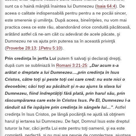
sunt ca o haină mânjită înaintea lui Dumnezeu (
Isaia 64:4
). De
aceea o calitate indispensabilă pentru pentru a ne pocăii sincer,
este smerenie şi umilinţa. După aceea, bineînţeles, nu vom mai
practica ceea ce este rău, abandonând orice conduită păcătoasă,
arătând astfel că ne-am căit cu adevărat de acele păcate, şi
Dumnezeu ne va ajuta prin puterea sa în această privinţă
(
Proverbe 28:13
;
1Petru 5:10
).
Prin credinţa în jertfa Lui
putem fi salvaţi şi declaraţi drepţi,
după cum se subliniază în
Romani 3:21-25
:
„Dar acum s-a
arătat o dreptate a lui Dumnezeu…,prin credinţa în Isus
Cristos, către toţi şi peste toţi cei care cred: nu este nici o
deosebire; căci toţi au păcătuit şi n-au ajuns la slava lui
Dumnezeu, fiind îndreptăţiţi fără plată, prin harul său, prin
răscumpărarea care este în Cristos Isus. Pe El, Dumnezeu l-a
rânduit să fie ispăşire prin credinţa în sângele lui…”
. Astfel
credinţa în Isus Cristos, pe lângă pocăinţă ne ajută să obţinem
harul şi iertarea lui Dumnezeu. De fapt, Domnul Isus este dreptul
tuturor la har, căci jertfa Lui este pentru toţi oamenii, şi ea este
completă, perfectă, şi nu mai are nevoie de complectare, ajustare