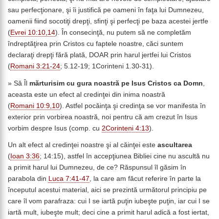
sau perfecţionare, şi îi justifică pe oameni în faţa lui Dumnezeu,
oamenii fiind socotiţi drepţi, sfinţi şi perfecţi pe baza acestei jertfe
(
Evrei 10:10,14
). În consecinţă, nu putem să ne completăm
îndreptăţirea prin Cristos cu faptele noastre, căci suntem
declaraţi drepţi fără plată, DOAR prin harul jertfei lui Cristos
(
Romani 3:21-24
; 5.12-19; 1Corinteni 1.30-31).
» Să Îl
mărturisim cu gura noastră pe Isus Cristos ca Domn
,
aceasta este un efect al credinţei din inima noastră
(
Romani 10:9,10
). Astfel pocăinţa şi credinţa se vor manifesta în
exterior prin vorbirea noastră, noi pentru că am crezut în Isus
vorbim despre Isus (comp. cu
2Corinteni 4:13
).
Un alt efect al credinţei noastre şi al căinţei este
ascultarea
(
Ioan 3:36
; 14:15), astfel în accepţiunea Bibliei cine nu ascultă nu
a primit harul lui Dumnezeu, de ce? Răspunsul îl găsim în
parabola din
Luca 7:41-47
, la care am făcut referire în parte la
începutul acestui material, aici se prezintă următorul principiu pe
care îl vom parafraza: cui I se iartă puţin iubeşte puţin, iar cui I se
iartă mult, iubeşte mult; deci cine a primit harul adică a fost iertat,