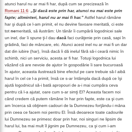
atunci harul nu ar mai fi har, după cum se precizează în
Romani 11:6
:
„Şi dacă este prin har, atunci nu mai este prin
fapte; altminteri, harul nu ar mai fi har.”
Astfel harul rămâne
har şi după ce l-am primit, el nu devine favoare meritată, ci este
tot
ne
meritată, să ilustrăm: Un tânăr îi cumpără logodnicei sale
un inel, dar îi spune ţi-l dau
dacă
faci curăţenie prin casă, sapi în
grădină, faci de mâncare, etc. Atunci acest inel nu ar mai fi un dar
dat din iubire (har), însă dacă îi dă inelul fără să-i ceară nimic în
schimb, nici un serviciu, acesta ar fi har. Totuşi logodnica lui
văzând că are nevoie de ajutor în gospodărie îi sare bucuroasă
în ajutor, aceasta ilustrează bine efectul pe care trebuie să-l aibă
harul în cel ce l-a primit, însă ce s-ar întâmpla dacă după ce îşi
ajută logodnicul să-i bată apropouri de a-i mai cumpăra ceva
pentru că l-a ajutat, oare cum s-ar simţi El? Aceasta facem noi
când credem că putem rămâne în har prin fapte, este ca şi cum
am încerca să obţinem cadouri de la Dumnezeu forţându-i mâna
prin ceea ce facem noi pentru El. Însă deoarece toate cadourile
lui Dumnezeu se primesc doar prin har, noi singuri ne lipsim de
harul lui, ba mai mult îl jignim pe Dumnezeu, ca şi cum i-am