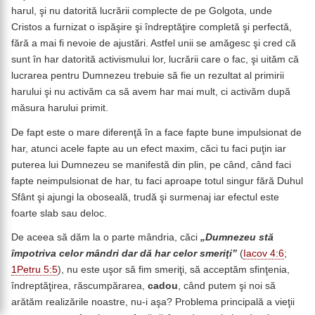
harul, şi nu datorită lucrării complecte de pe Golgota, unde
Cristos a furnizat o ispăşire şi îndreptăţire completă şi perfectă,
fără a mai fi nevoie de ajustări. Astfel unii se amăgesc şi cred că
sunt în har datorită activismului lor, lucrării care o fac, şi uităm că
lucrarea pentru Dumnezeu trebuie să fie un rezultat al primirii
harului şi nu activăm ca să avem har mai mult, ci activăm după
măsura harului primit.
De fapt este o mare diferenţă în a face fapte bune impulsionat de
har, atunci acele fapte au un efect maxim, căci tu faci puţin iar
puterea lui Dumnezeu se manifestă din plin, pe când, când faci
fapte neimpulsionat de har, tu faci aproape totul singur fără Duhul
Sfânt şi ajungi la oboseală, trudă şi surmenaj iar efectul este
foarte slab sau deloc.
De aceea să dăm la o parte mândria, căci
„Dumnezeu stă
împotriva celor mândri dar dă har celor smeriţi”
(
Iacov 4:6
;
1Petru 5:5
), nu este uşor să fim smeriţi, să acceptăm sfinţenia,
îndreptăţirea, răscumpărarea,
cadou
, când putem şi noi să
arătăm realizările noastre, nu-i aşa? Problema principală a vieţii