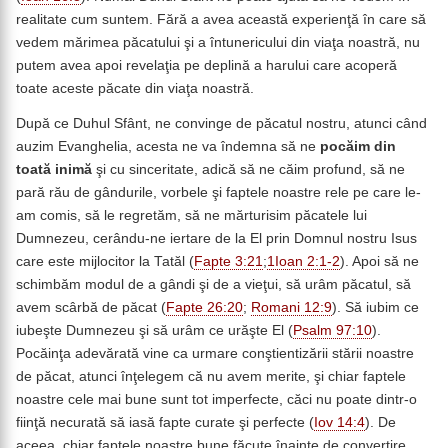
realitate cum suntem. Fără a avea această experienţă în care să
vedem mărimea păcatului şi a întunericului din viaţa noastră, nu
putem avea apoi revelaţia pe deplină a harului care acoperă
toate aceste păcate din viaţa noastră.
După ce Duhul Sfânt, ne convinge de păcatul nostru, atunci când
auzim Evanghelia, acesta ne va îndemna să ne
pocăim din
toată inimă
şi cu sinceritate, adică să ne căim profund, să ne
pară rău de gândurile, vorbele şi faptele noastre rele pe care le-
am comis, să le regretăm, să ne mărturisim păcatele lui
Dumnezeu, cerându-ne iertare de la El prin Domnul nostru Isus
care este mijlocitor la Tatăl (
Fapte 3:21
;
1Ioan 2:1-2
). Apoi să ne
schimbăm modul de a gândi şi de a vieţui, să urâm păcatul, să
avem scârbă de păcat (
Fapte 26:20
;
Romani 12:9
). Să iubim ce
iubeşte Dumnezeu şi să urâm ce urăşte El (
Psalm 97:10
).
Pocăinţa adevărată vine ca urmare conştientizării stării noastre
de păcat, atunci înţelegem că nu avem merite, şi chiar faptele
noastre cele mai bune sunt tot imperfecte, căci nu poate dintr-o
fiinţă necurată să iasă fapte curate şi perfecte (
Iov 14:4
). De
aceea, chiar faptele noastre bune făcute înainte de convertire,