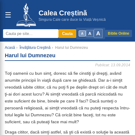
Calea Creștină
☰
Singura Cale care duce la Viață Veșnică
A
A
Cauta
Biblie Online
A
Acasă
›
Învăţătura Creştină
›
Harul lui Dumnezeu
Harul lui Dumnezeu
Publicat: 13.09.2014
Toţi oamenii cu bun simţ, doresc să fie cinstiţi şi drepţi, având
anumite principii în viaţă după care se ghidează. Dar a-i simţit
vreodată iubite cititor, că nu poţi fi pe deplin drept ori cât de mult
ţi-ai dori acest lucru? Ai simţit vreodată că parcă nicicodată nu
este suficient de bine, binele pe care îl faci? Dacă sunteţi o
persoană religioasă, ai simţit vreodată că nu puteţi respecta întru-
totul legile lui Dumnezeu? Că oricât bine faceţi, tot nu este
suficient, sau că puteaţi face mai mult?
Draga cititor, dacă simţi astfel, să şti că există o soluţie la această