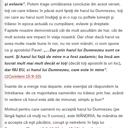
şi evlavie”.
Putem trage următoarea concluzie din acest verset,
toţi cei care trăiesc în păcat sunt lipsiţi de harul lui Dumnezeu, toţi
cei care au harul sunt învăţaţi şi ei o rup cu poftele lumeşti şi
trăiesc în epoca actuală cu cumpătare, evlavie şi dreptate.
Faptele noastre demonstrază cât de mult ascultăm de har, cât de
mult acesta are impact în viaţa noastră. Dar chiar dacă harul va
avea multe roade bune în noi, nu ne vom mândri, ci vom spune
ca şi apostolul Pavel:
„…Dar prin harul lui Dumnezeu sunt ce
sunt. Şi harul lui faţă de mine n-a fost zadarnic; ba încă am
lucrat mult mai mult decât ei toţi
(decât toţi apostolii la un loc)
,
dar NU EU, ci harul lui Dumnezeu, care este în mine”.
(
1Corinteni 15:9-10
).
Înainte de a merge mai departe, este esenţial să răspundem la
întrebarea: de ce majoritatea oamenilor nu trăiesc prin har, având
în vedere că harul este atât de minunat, simplu şi bun?
Motivul pentru care oamenii nu acceptă harul lui Dumnezeu (pe
lângă faptul că mulţi nu îl cunosc), este MÂNDRIA, fie mândria de
a accepta că eşti păcătos, corupt şi netrebnic în faţa lui