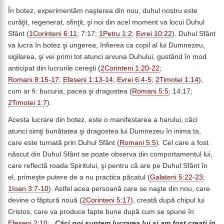
În botez, experimentăm naşterea din nou, duhul nostru este
curăţit, regenerat, sfinţit, şi noi din acel moment va locui Duhul
Sfânt (
1Corinteni 6:11
; 7:17;
1Petru 1:2
;
Evrei 10:22
). Duhul Sfânt
va lucra în botez şi ungerea, înfierea ca copil al lui Dumnezeu,
sigilarea, şi vei primi tot atunci arvuna Duhului, gustând în mod
anticipat din lucrurile cereşti (
2Corinteni 1:20-22
;
Romani 8:15-17
;
Efeseni 1:13-14
;
Evrei 6:4-5
;
2Timotei 1:14
),
cum ar fi: bucuria, pacea şi dragostea (
Romani 5:5
; 14:17;
2Timotei 1:7
).
Acesta lucrare din botez, este o manifestarea a harului, căci
atunci simţi bunătatea şi dragostea lui Dumnezeu în inima ta,
care este turnată prin Duhul Sfânt (
Romani 5:5
). Cel care a fost
născut din Duhul Sfânt se poate observa din comportamentul lui,
care reflectă roada Spiritului, şi pentru că are pe Duhul Sfânt în
el, primeşte putere de a nu practica păcatul (
Galateni 5:22-23
;
1Ioan 3:7-10
). Astfel acea persoană care se naşte din nou, care
devine o făptură nouă (
2Corinteni 5:17
), creată după chipul lui
Cristos, care va produce fapte bune după cum se spune în
Efeseni 2:10
:
„Căci noi suntem lucrarea lui şi am fost creaţi în