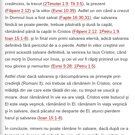
credincios, la trecut (
2Timotei 1:9
;
Tit 3:5
), la prezent
(
Filipeni 2:12
) şi la viitor (
Evrei 10:39
). Astfel un om când a crezut
în Domnul Isus a fost salvat (
Fapte 16:30,31
), dar salvarea
fiindcă se poate pierde, trebuie păstrată şi dusă la capăt,
rămânând până la capăt în Cristos (
Filipeni 2:12
;
1Petru 1:9
;
Ioan 15:1-8
), şi în final vom primi salvarea eternă, adică salvarea
definitivă fără pericolul de a o pierde. Astfel în viitor creştinii vor
primii această salvare definitivă, la venirea lui Isus Cristos, când
cei morţi în Domnul vor învia, şi cei vii vor fi răpiţi primind un trup
nou glorios şi nemuritor (
Evrei 9:28
;
1Petru 1:5
).
Astfel chiar dacă salvarea şi răscumpărarea se primeşte prin
credinţă (Romani 3); noi trebuie să rămânem în Cristos, orice
mlădiţă din vie care este tăiată din vie, cu timpul se usucă şi
moare, doar rămânând în vie ea are viaţă. Cristos este butucul şi
El este viaţa veşnică, rămânând în El, rămânem în viaţa veşnică
şi în salvare, dacă păcatul ne desparte de El, atunci pierdem
harul şi salvarea (
Ioan 15:1-8
).
În concluzie, nimeni nu poate rămâne în salvare, dacă după ce a