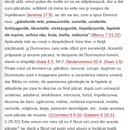
decât atât, omul putea de multe ori sa se stăpânească, dar a dat
curs păcatului, arătând că inima lui este rea şi nespus de
înşelătoare (
Ieremia 17:9
), iar din ea ies, cum a spus Domnul
Isus:
„gândurile rele, preacurviile, curviile, uciderile,
furtişagurile, lăcomiile, vicleşugurile, înşelăciunile, faptele
de ruşine, ochiul rău, hula, trufia, nebunia”
(
Marcu 7:21,22
).
Apăcatele tale au creat o despărţitură între tine, o fiinţă
păcătoasă, şi Dumnezeu care este sfânt prin excelenţă. Această
prăpastie şi anume păcatul, te desparte de Dumnezeul luminii,
slavei si dreptăţii (
Isaia 6:3
; 59:2;
Deuteronomul 32:4
;
1Ioan 1:5
).
Poate crezi că termeni ca: păcătos, necurat, corupt, duşman cu
Dumnezeu sunt o exagerare pentru a caracteriza natura umană,
dar Biblia nu minte, de asemenea gândeşte-te la faptele şi
atitudinile pe care le descrie ca fiind păcat, după cum urmează:
uciderea, adulterul, desfrânare, minciuna, furtul, înşelăciunea,
lăcomia de bani, zgârcenia, mânia, vorbirea injurioasă, invidia,
certurile, vrăjitoria, beţia, petreceri dezmăţate, etc., toate acestea
sunt păcate de moarte. (
1Corinteni 6:9,10
;
Galateni 5:19-21
;
1:29-32) Este vreun om care să nu fi făcut nici unul din aceste
păcate? Iar dacă a făcut cel puţin unul atunci a încălcat toată