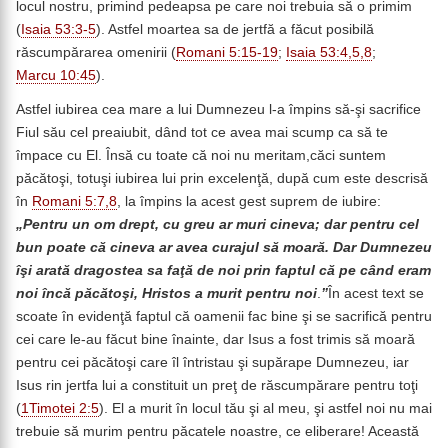
locul nostru, primind pedeapsa pe care noi trebuia să o primim
(
Isaia 53:3-5
). Astfel moartea sa de jertfă a făcut posibilă
răscumpărarea omenirii (
Romani 5:15-19
;
Isaia 53:4,5,8
;
Marcu 10:45
).
Astfel iubirea cea mare a lui Dumnezeu l-a împins să-şi sacrifice
Fiul său cel preaiubit, dând tot ce avea mai scump ca să te
împace cu El. Însă cu toate că noi nu meritam,căci suntem
păcătoşi, totuşi iubirea lui prin excelenţă, după cum este descrisă
în
Romani 5:7,8
, la împins la acest gest suprem de iubire:
„Pentru un om drept, cu greu ar muri cineva; dar pentru cel
bun poate că cineva ar avea curajul să moară. Dar Dumnezeu
îşi arată dragostea sa faţă de noi prin faptul că pe când eram
noi încă păcătoşi, Hristos a murit pentru noi
.
”
În acest text se
scoate în evidenţă faptul că oamenii fac bine şi se sacrifică pentru
cei care le-au făcut bine înainte, dar Isus a fost trimis să moară
pentru cei păcătoşi care îl întristau şi supărape Dumnezeu, iar
Isus rin jertfa lui a constituit un preţ de răscumpărare pentru toţi
(
1Timotei 2:5
). El a murit în locul tău şi al meu, şi astfel noi nu mai
trebuie să murim pentru păcatele noastre, ce eliberare! Această