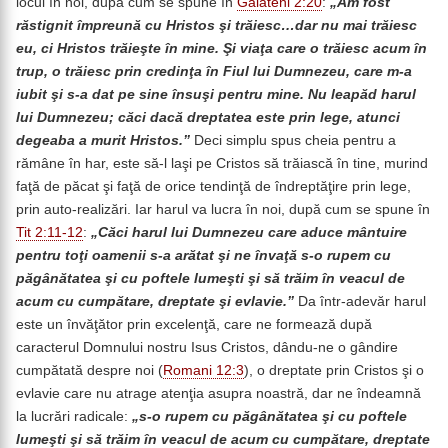
locui în noi, după cum se spune în
Galateni 2:20
:
„Am fost
răstignit împreună cu Hristos şi trăiesc…dar nu mai trăiesc
eu, ci Hristos trăieşte în mine. Şi viaţa care o trăiesc acum în
trup, o trăiesc prin credinţa în Fiul lui Dumnezeu, care m-a
iubit şi s-a dat pe sine însuşi pentru mine. Nu leapăd harul
lui Dumnezeu; căci dacă dreptatea este prin lege, atunci
degeaba a murit Hristos.”
Deci simplu spus cheia pentru a
rămâne în har, este să-l laşi pe Cristos să trăiască în tine, murind
faţă de păcat şi faţă de orice tendinţă de îndreptăţire prin lege,
prin auto-realizări. Iar harul va lucra în noi, după cum se spune în
Tit 2:11-12
:
„Căci harul lui Dumnezeu care aduce mântuire
pentru toţi oamenii s-a arătat şi ne învaţă s-o rupem cu
păgânătatea şi cu poftele lumeşti şi să trăim în veacul de
acum cu cumpătare, dreptate şi evlavie.”
Da într-adevăr harul
este un învăţător prin excelenţă, care ne formează după
caracterul Domnului nostru Isus Cristos, dându-ne o gândire
cumpătată despre noi (
Romani 12:3
), o dreptate prin Cristos şi o
evlavie care nu atrage atenţia asupra noastră, dar ne îndeamnă
la lucrări radicale:
„s-o rupem cu păgânătatea şi cu poftele
lumeşti şi să trăim în veacul de acum cu cumpătare, dreptate