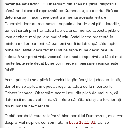
iertat pe amândoi…”
. Observăm din această pildă, dispoziţia
cămătarului care îl reprezintă pe Dumnezeu, de a ierta, fără ca
datornicii să fi făcut ceva pentru a merita această iertare.
Datornicii doar au recunoscut neputinţa lor de a-şi plăti datoriile,
au fost iertaţi prin har adică fără ca ei să merite, această pildă o
vom dezbate mai pe larg mai târziu. Astfel ideea prezentă în
mintea multor oameni, că oamenii vor fi iertaţi după câte fapte
bune fac, astfel dacă fac mai multe fapte bune decât rele, la
judecată vor primi viaţa veşnică, iar dacă dimpotrivă au făcut mai
multe fapte rele decât bune vor merge în pierzare veşnică este
falsă!
Acest principiu se aplică în vechiul legământ şi la judecata finală,
dar el nu se aplică în epoca creştină, adică de la moartea lui
Cristos încoace. Observăm acest lucru din pildă de mai sus, că
datornicii nu au avut nimic să-i ofere cămătarului şi au fost iertaţi
din bunătate ne-meritată.
O altă parabolă care reliefează bine harul lui Dumnezeu, este cea
despre Fiul risipitor, consemnată în
Luca 15:11-32
, aici se