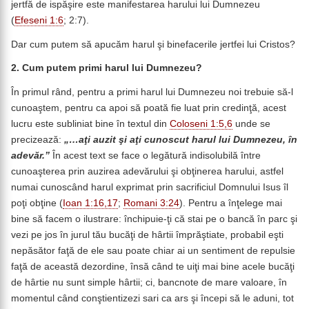
jertfă de ispăşire este manifestarea harului lui Dumnezeu
(
Efeseni 1:6
; 2:7).
Dar cum putem să apucăm harul şi binefacerile jertfei lui Cristos?
2. Cum putem primi harul lui Dumnezeu?
În primul rând, pentru a primi harul lui Dumnezeu noi trebuie să-l
cunoaştem, pentru ca apoi să poată fie luat prin credinţă, acest
lucru este subliniat bine în textul din
Coloseni 1:5,6
unde se
precizează:
„…aţi auzit şi aţi cunoscut harul lui Dumnezeu, în
adevăr.”
În acest text se face o legătură indisolubilă între
cunoaşterea prin auzirea adevărului şi obţinerea harului, astfel
numai cunoscând harul exprimat prin sacrificiul Domnului Isus îl
poţi obţine (
Ioan 1:16,17
;
Romani 3:24
). Pentru a înţelege mai
bine să facem o ilustrare: închipuie-ţi că stai pe o bancă în parc şi
vezi pe jos în jurul tău bucăţi de hârtii împrăştiate, probabil eşti
nepăsător faţă de ele sau poate chiar ai un sentiment de repulsie
faţă de această dezordine, însă când te uiţi mai bine acele bucăţi
de hârtie nu sunt simple hârtii; ci, bancnote de mare valoare, în
momentul când conştientizezi sari ca ars şi începi să le aduni, tot