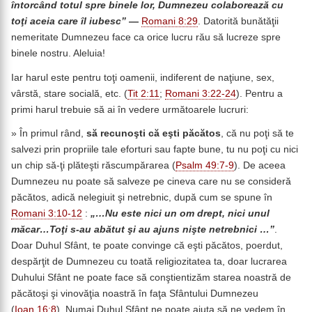
întorcând totul spre binele lor, Dumnezeu colaborează cu
toţi aceia care îl iubesc”
―
Romani 8:29
. Datorită bunătăţii
nemeritate Dumnezeu face ca orice lucru rău să lucreze spre
binele nostru. Aleluia!
Iar harul este pentru toţi oamenii, indiferent de naţiune, sex,
vârstă, stare socială, etc. (
Tit 2:11
;
Romani 3:22-24
). Pentru a
primi harul trebuie să ai în vedere următoarele lucruri:
» În primul rând,
să recunoşti că eşti păcătos
, că nu poţi să te
salvezi prin propriile tale eforturi sau fapte bune, tu nu poţi cu nici
un chip să-ţi plăteşti răscumpărarea (
Psalm 49:7-9
). De aceea
Dumnezeu nu poate să salveze pe cineva care nu se consideră
păcătos, adică nelegiuit şi netrebnic, după cum se spune în
Romani 3:10-12
:
„…Nu este nici un om drept, nici unul
măcar…Toţi s-au abătut şi au ajuns nişte netrebnici …”
.
Doar Duhul Sfânt, te poate convinge că eşti păcătos, poerdut,
despărţit de Dumnezeu cu toată religiozitatea ta, doar lucrarea
Duhului Sfânt ne poate face să conştientizăm starea noastră de
păcătoşi şi vinovăţia noastră în faţa Sfântului Dumnezeu
(
Ioan 16:8
). Numai Duhul Sfânt ne poate ajuta să ne vedem în