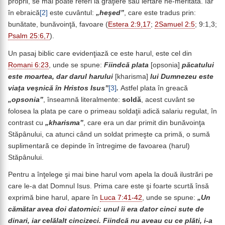
proprii, se mai poate referi la graţiere sau iertare ne-meritată. Iar
în ebraică
[2]
este cuvântul:
„heşed”
, care este tradus prin:
bunătate, bunăvoinţă, favoare (
Estera 2:9,17
;
2Samuel 2:5
; 9:1,3;
Psalm 25:6,7
).
Un pasaj biblic care evidenţiază ce este harul, este cel din
Romani 6:23
, unde se spune:
Fiindcă plata
[opsonia]
păcatului
este moartea, dar darul harului
[kharisma]
lui Dumnezeu este
viaţa veşnică în Hristos Isus”
[3]
.
Astfel plata în greacă
„opsonia”
, înseamnă literalmente:
soldă
, acest cuvânt se
folosea la plata pe care o primeau soldaţii adică salariu regulat, în
contrast cu
„kharisma”
, care era un dar primit din bunăvoinţa
Stăpânului, ca atunci când un soldat primeşte ca primă, o sumă
suplimentară ce depinde în întregime de favoarea (harul)
Stăpânului.
Pentru a înţelege şi mai bine harul vom apela la două ilustrări pe
care le-a dat Domnul Isus. Prima care este şi foarte scurtă însă
exprimă bine harul, apare în
Luca 7:41-42
, unde se spune:
„Un
cămătar avea doi datornici: unul îi era dator cinci sute de
dinari, iar celălalt cincizeci. Fiindcă nu aveau cu ce plăti, i-a