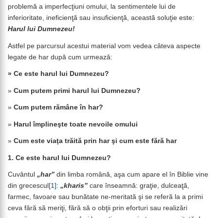
problemă a imperfecţiuni omului, la sentimentele lui de
inferioritate, ineficienţă sau insuficienţă, această soluţie este:
Harul lui Dumnezeu!
Astfel pe parcursul acestui material vom vedea câteva aspecte
legate de har după cum urmează:
» Ce este harul lui Dumnezeu?
»
Cum putem primi harul lui Dumnezeu?
»
Cum putem rămâne în har?
»
Harul împlineşte toate nevoile omului
»
Cum este viaţa trăită prin har şi cum este fără har
1. Ce este harul lui Dumnezeu?
Cuvântul
„har”
din limba română, aşa cum apare el în Biblie vine
din grecescul
[1]
:
„kharis”
care înseamnă: graţie, dulceaţă,
farmec, favoare sau bunătate ne-meritată şi se referă la a primi
ceva fără să meriţi, fără să o obţii prin eforturi sau realizări