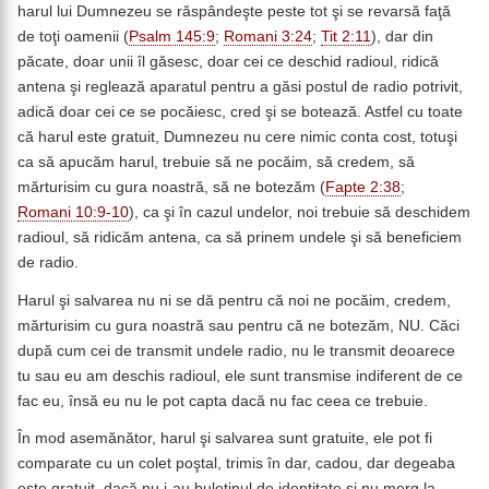
harul lui Dumnezeu se răspândeşte peste tot şi se revarsă faţă
de toţi oamenii (
Psalm 145:9
;
Romani 3:24
;
Tit 2:11
), dar din
păcate, doar unii îl găsesc, doar cei ce deschid radioul, ridică
antena şi reglează aparatul pentru a găsi postul de radio potrivit,
adică doar cei ce se pocăiesc, cred şi se botează. Astfel cu toate
că harul este gratuit, Dumnezeu nu cere nimic conta cost, totuşi
ca să apucăm harul, trebuie să ne pocăim, să credem, să
mărturisim cu gura noastră, să ne botezăm (
Fapte 2:38
;
Romani 10:9-10
), ca şi în cazul undelor, noi trebuie să deschidem
radioul, să ridicăm antena, ca să prinem undele şi să beneficiem
de radio.
Harul şi salvarea nu ni se dă pentru că noi ne pocăim, credem,
mărturisim cu gura noastră sau pentru că ne botezăm, NU. Căci
după cum cei de transmit undele radio, nu le transmit deoarece
tu sau eu am deschis radioul, ele sunt transmise indiferent de ce
fac eu, însă eu nu le pot capta dacă nu fac ceea ce trebuie.
În mod asemănător, harul şi salvarea sunt gratuite, ele pot fi
comparate cu un colet poştal, trimis în dar, cadou, dar degeaba
este gratuit, dacă nu i-au buletinul de identitate şi nu merg la