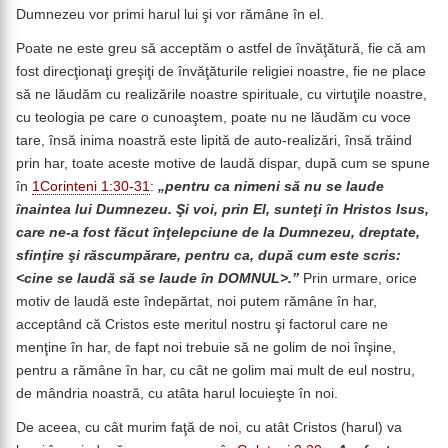
Dumnezeu vor primi harul lui şi vor rămâne în el.
Poate ne este greu să acceptăm o astfel de învăţătură, fie că am
fost direcţionaţi greşiţi de învăţăturile religiei noastre, fie ne place
să ne lăudăm cu realizările noastre spirituale, cu virtuţile noastre,
cu teologia pe care o cunoaştem, poate nu ne lăudăm cu voce
tare, însă inima noastră este lipită de auto-realizări, însă trăind
prin har, toate aceste motive de laudă dispar, după cum se spune
în
1Corinteni 1:30-31
:
„pentru ca nimeni să nu se laude
înaintea lui Dumnezeu. Şi voi, prin El, sunteţi în Hristos Isus,
care ne-a fost făcut înţelepciune de la Dumnezeu, dreptate,
sfinţire şi răscumpărare, pentru ca, după cum este scris:
<cine se laudă să se laude în DOMNUL>.”
Prin urmare, orice
motiv de laudă este îndepărtat, noi putem rămâne în har,
acceptând că Cristos este meritul nostru şi factorul care ne
menţine în har, de fapt noi trebuie să ne golim de noi înşine,
pentru a rămâne în har, cu cât ne golim mai mult de eul nostru,
de mândria noastră, cu atâta harul locuieşte în noi.
De aceea, cu cât murim faţă de noi, cu atât Cristos (harul) va