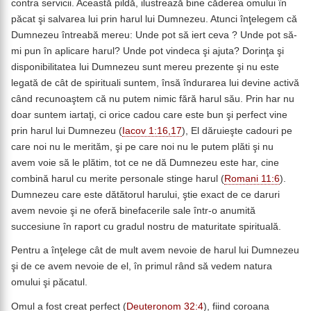
contra servicii. Această pildă, ilustrează bine căderea omului în
păcat şi salvarea lui prin harul lui Dumnezeu. Atunci înţelegem că
Dumnezeu întreabă mereu: Unde pot să iert ceva ? Unde pot să-
mi pun în aplicare harul? Unde pot vindeca şi ajuta? Dorinţa şi
disponibilitatea lui Dumnezeu sunt mereu prezente şi nu este
legată de cât de spirituali suntem, însă îndurarea lui devine activă
când recunoaştem că nu putem nimic fără harul său. Prin har nu
doar suntem iartaţi, ci orice cadou care este bun şi perfect vine
prin harul lui Dumnezeu (
Iacov 1:16,17
), El dăruieşte cadouri pe
care noi nu le merităm, şi pe care noi nu le putem plăti şi nu
avem voie să le plătim, tot ce ne dă Dumnezeu este har, cine
combină harul cu merite personale stinge harul (
Romani 11:6
).
Dumnezeu care este dătătorul harului, ştie exact de ce daruri
avem nevoie şi ne oferă binefacerile sale într-o anumită
succesiune în raport cu gradul nostru de maturitate spirituală.
Pentru a înţelege cât de mult avem nevoie de harul lui Dumnezeu
şi de ce avem nevoie de el, în primul rând să vedem natura
omului şi păcatul.
Omul a fost creat perfect (
Deuteronom 32:4
), fiind coroana