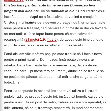
Hristos Isus pentru fapte bune pe care Dumnezeu le-a
pregătit mai dinainte, ca să umblăm în ele.”
Deci credinciosul
face fapte bune
după
ce a fost salvat, devenind o creaţie în
Cristos şi
nu înainte
de a deveni o creaţie nouă, şi nu face fapte
bune pentru a fi salvat, căci salvarea o primeşte în dar ca favoare
ne-meritată; ci, face fapte bune pentru că este salvat din
recunoştinţă (
2Timotei 1:9
;
Tit 3:5
), de aceea este bine ca toate
acţiunile noastre să fie un rezultat al primirii harului.
Până aici am văzut câţiva paşi pe care trebuie să-I facă cineva
pentru a primi harul lui Dumnezeu, însă poate cineva s-ar
întreba: Dacă harul este favoare
ne-meritată
, dacă este un
cadou pe care îl primeşti fără să-l meriţi, atunci de ce trebuie să
ne pocăim de păcate, să credem, să mărturisim cu gura, să ne
botezăm?
Pentru a răspunde la această întrebare voi utiliza o ilustrare:
undele radio se propagă peste tot, însă ca să beneficiezi de ele
pentru a asculta un post de radio, trebuie să deschizi aparatul, să
ridici antena, să cauţi frecvenţa respectivă, în mod asemănător