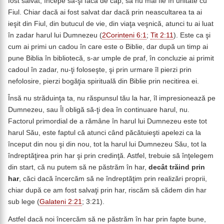
fost salvat, începe să-şi facă de cap, să nu mai fie în unitate cu
Fiul. Chiar dacă ai fost salvat dar dacă prin neascultarea ta ai
ieşit din Fiul, din butucul de vie, din viaţa veşnică, atunci tu ai luat
în zadar harul lui Dumnezeu (
2Corinteni 6:1
;
Tit 2:11
). Este ca şi
cum ai primi un cadou în care este o Biblie, dar după un timp ai
pune Biblia în bibliotecă, s-ar umple de praf, în concluzie ai primit
cadoul în zadar, nu-ţi foloseşte, şi prin urmare îl pierzi prin
nefolosire, pierzi bogăţia spirituală din Biblie prin necitirea ei.
Însă nu străduinţa ta, nu răspunsul tău la har, îl impresionează pe
Dumnezeu, sau Îl obligă să-ţi dea în continuare harul, nu.
Factorul primordial de a rămâne în harul lui Dumnezeu este tot
harul Său, este faptul că atunci când păcătuieşti apelezi ca la
început din nou şi din nou, tot la harul lui Dumnezeu Său, tot la
îndreptăţirea prin har şi prin credinţă. Astfel, trebuie să înţelegem
din start, că nu putem să ne păstrăm în har,
decât trăind prin
har
, căci dacă încercăm să ne îndreptăţim prin realizări proprii,
chiar după ce am fost salvaţi prin har, riscăm să cădem din har
sub lege (
Galateni 2:21
; 3:21).
Astfel dacă noi încercăm să ne păstrăm în har prin fapte bune,