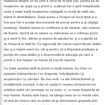
relatează despre un fiu care a cerut de la tatăl său, partea sa de
moştenire, iar după ce a primit-o, a plecat într-o ţară îndepărtată
unde a risipit toată moştenirea câştigată cu trudă de tatăl său,
trăind în destrăbălare. După aceea a început să ducă lipsă şi a
fost pus într-o poziţie dezonorantă de porcar pentru a-şi câştiga
existenţa. Văzând starea lui umilitoare şi de sărăcie, căci suferea
de foame, dorind să se sature cu mâncarea ce o mâncau porcii
şi-a venit în fire, dându-şi seama de păcatul lui, şi s-a gândit să
se întoarcă la tatăl lui. Cu siguranţă din cauza ruşinii făcute tatălui
său şi a risipirii averii lui, cât şi pentru că a dispreţuit privilegiu şi
poziţia din casa tatălui şi a desconsiderat educaţia pe care a
primit-o, fiul risipitor nu merita să mai fie reprimit.
Cu toate acestea tatăl la primit cu toată iubirea, ba chiar l-a
aşteptat întâmpinându-l cu dragoste, îmbrăţişându-l şi
acoperindu-l cu sărutări. Ba mai mult, i-a dat îmbrăcăminte şi
încălţăminte scumpă, a dat un ospăţ în cinstea reîntoarcerii lui,
arătând astfel că-l primeşte nu ca sclav; ci, cu toate drepturile de
mai înainte. Acesta este harul, să iubeşti ceea ce nu merită iubit,
să ierţi pe cineva care nu poate să-şi răscumpere greşeala prin