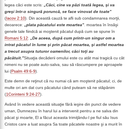
legea căci este scris:
„Căci, cine va păzi toată legea, şi va
greşi într-o singură poruncă, se face vinovat de toate”
(
Iacov 2:10
). Din această cauză te afli sub condamnarea morţii,
deoarece:
„plata păcatului este moartea”
. moartea în însăşi
genele tale fiindcă ai moştenit păcatul după cum se spune în
Romani 5:12
:
„De aceea, după cum printr-un singur om a
intrat păcatul în lume şi prin păcat moartea, şi astfel moartea
a trecut asupra tuturor oamenilor, căci toţi au
păcătuit.”
Situaţia decăderii omului este cu atât mai tragică cu cât
nimeni nu se poate auto-salva, sau să răscumpere pe aproapele
lui (
Psalm 49:6-9
).
Este demn de reţinut că nu numai că am moştenit păcatul; ci, de
multe ori am dat curs păcatului când puteam să ne stăpânim
(
1Corinteni 9:24-27
).
Având în vedere această situaţie fără ieşire din punct de vedere
uman, Dumnezeu în harul lui a intervenit pentru a ne salva din
păcat şi moarte, El a făcut aceasta trimiţându-l pe fiul său Isus
Cristos care a luat asupra Sa toate păcatele noastre şi a murit în