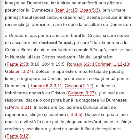
iubeşte pe Dumnezeu, iar iubirea se manifestă prin păzirea
poruncilor lui Dumnezeu (
Ioan 14:15
;
1Ioan 5:3
), prin urmare
primeşti harul (acest cadou extraordinar) acesta produce în tine
recunoştinţă, apreciere, care te duce la ascultare de Dumnezeu.
» Următorul pas pentru a intra în harul lui Cristos şi care derivă
din ascultare este
botezul în apă,
pe care îl faci la porunca lui
Cristos. Botezul este o scufundare completă în apă, care se face
în Numele lui Isus Cristos mediatorul Noului Legământ
(
Fapte 2:38
; 8:16; 10:44; 19:5;
Romani 6:2
;
1Corinteni 1:12-13
;
Galateni 3:27
). Botezul în apă este o moarte faţă de păcat şi
lume, o îngropare cu Cristos, şi o înviere la o viaţă nouă pentru
Dumnezeu (
Romani 6:2-3,11
;
Coloseni 2:12
), el duce la
îmbrăcarea noastră cu Cristos (
Galateni 3:27
), şi el mai este
răspunsul dat de o conştiinţă bună la dragostea lui Dumnezeu
(
1Petru 3:21
). În botez are loc lucrarea Duhului Sfânt de
regenerare, sfinţire şi mântuire (
Tit 3:5
). Botezul se poate face
doar la o vârstă în care poţi înţelege cu adevărat, ce este căinţa,
credinţa şi ascultarea şi deci nu poate fi făcut de copiii mici
(
Fapte 8:12
).