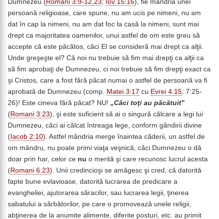
Dumnezeu (
Romani 3:9-12,23
;
Iov 15:16
), fie mândria unei
persoană religioase, care spune, nu am ucis pe nimeni, nu am
dat în cap la nimeni, nu am dat foc la casă la nimeni, sunt mai
drept ca majoritatea oamenilor, unui astfel de om este greu să
accepte că este păcătos, căci El se consideră mai drept ca alţii.
Unde greşeşte el? Că noi nu trebuie să fim mai drepţi ca alţii ca
să fim aprobaţi de Dumnezeu, ci noi trebuie să fim drepţi exact ca
şi Cristos, care a fost fără păcat numai o astfel de persoană va fi
aprobată de Dumnezeu (comp.
Matei 3:17
cu
Evrei 4:15
; 7:25-
26)! Este cineva fără păcat? NU!
„Căci toţi au păcătuit
”
(
Romani 3:23
), şi este suficient să ai o singură călcare a legi lui
Dumnezeu, căci ai călcat întreaga lege, conform gândirii divine
(
Iacob 2:10
). Astfel mândria merge înaintea căderii, un astfel de
om mândru, nu poate primi viaţa veşnică, căci Dumnezeu o dă
doar prin har, celor ce
nu
o merită şi care recunosc lucrul acesta
(
Romani 6:23
). Unii credincioşi se amăgesc şi cred, că datorită
fapte bune evlavioase, datorită lucrarea de predicare a
evangheliei, ajutorarea săracilor, sau lucrarea legii, ţinerea
sabatului a sărbătorilor, pe care o promovează unele religii,
abţinerea de la anumite alimente, diferite posturi, etc. au primit