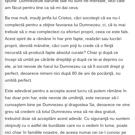
spune: Dumnezeule darurile tale nu sunt ne-meritate, vezi câte
am făcut pentru tine ca să-mi dai ceva.
Ba mai mult, insulţi jertfa lui Cristos, căci socoteşti că ea nu-I
complectă pentru a obţine favoarea lui Dumnezeu; ci, că tu mai
trebuie să o mai complectezi cu eforturi proprii, ceea ce este fals.
Acest spirit de a rămâne în har prin fapte, realizări sau lucrări
proprii, denotă mândrie, căci cum poţi tu crede că o fiinţă
necurată să producă fapte absolut curate? Chiar şi după ce
începi să umbli pe cărările dreptăţii şi după ce te-ai deprins cu
ele, ai tot nevoie de harul lui Dumnezeu ca să fi socotit drept şi
perfect, deoarece nimeni nici după 80 de ani de pocăinţă, nu
umblă perfect.
Este adevărat pentru a accepta acest lucru că putem rămâne în
har doar prin har, este nevoie de umilinţă, este necesar să-l
cunoaştem bine pe Dumnezeu şi dragostea Sa, deoarece ne vine
greu să credem că totul Dumnezeu vrea să ne dea gratuit,
trebuind doar să acceptăm acest adevăr. Cu siguranţă nu suntem
obişnuiţi cu o astfel de bunătate care nu o vedem în lume, poate
nici chiar în familiile noastre, de aceea numai cei ce-l cunosc pe