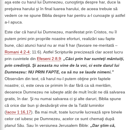
aşa este cu harul lui Dumnezeu, cunoştinţa despre har, duce la
preţuirea harului şi în final luarea harului, de aceea trebuie să
vedem ce ne spune Biblia despre har pentru a-l cunoaşte şi astfel
a-l apuca.
Este clar că harul lui Dumnezeu, manifestat prin Cristos, nu îl
putem primi prin propriile noastre eforturi, realizări sau fapte
bune, căci atunci harul nu ar mai fi har (favoare ne-meritată –
Romani 4:2-4
; 11:6). Astfel Scripturile precizează clar acest lucru
prin cuvintele din
Efeseni 2:8,9
:
„Căci prin har sunteţi mântuiţi,
prin credinţă. Şi aceasta nu vine de la voi, ci este darul lui
Dumnezeu: NU PRIN FAPTE, ca să nu se laude nimeni.”
Observăm din text, că harul nu-l putem obţine prin faptele
noastre; ci, este ceva ce primim în dar fără ca să merităm,
deoarece Dumnezeu ne iubeşte atât de mult încât ne dă salvarea
gratis, în dar. Şi nu numai salvarea ci şi alte daruri, Biblia spune
că orice dar bun şi desăvârşit vine de la Tatăl luminilor
(
Iacov 1:16,17
). Ba mai mult, toate lucrurile lucrează spre binele
celor cel iubesc pe Dumnezeu, acelor ce sunt chemaţi după
planul Său. Sau în versiunea Jerusalem Bible:
„Dar ştim că,