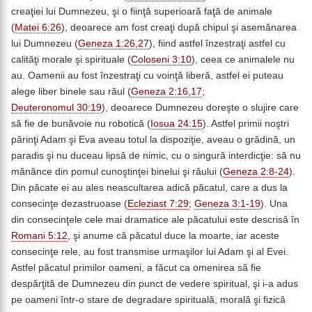
creaţiei lui Dumnezeu, şi o fiinţă superioară faţă de animale
(
Matei 6:26
), deoarece am fost creaţi după chipul şi asemănarea
lui Dumnezeu (
Geneza 1:26,27
), fiind astfel înzestraţi astfel cu
calităţi morale şi spirituale (
Coloseni 3:10
), ceea ce animalele nu
au. Oamenii au fost înzestraţi cu voinţă liberă, astfel ei puteau
alege liber binele sau răul (
Geneza 2:16,17
;
Deuteronomul 30:19
), deoarece Dumnezeu doreşte o slujire care
să fie de bunăvoie nu robotică (
Iosua 24:15
). Astfel primii noştri
părinţi Adam şi Eva aveau totul la dispoziţie, aveau o grădină, un
paradis şi nu duceau lipsă de nimic, cu o singură interdicţie: să nu
mănânce din pomul cunoştinţei binelui şi răului (
Geneza 2:8-24
).
Din păcate ei au ales neascultarea adică păcatul, care a dus la
consecinţe dezastruoase (
Ecleziast 7:29
;
Geneza 3:1-19
). Una
din consecinţele cele mai dramatice ale păcatului este descrisă în
Romani 5:12
, şi anume că păcatul duce la moarte, iar aceste
consecinţe rele, au fost transmise urmaşilor lui Adam şi al Evei.
Astfel păcatul primilor oameni, a făcut ca omenirea să fie
despărţită de Dumnezeu din punct de vedere spiritual, şi i-a adus
pe oameni într-o stare de degradare spirituală, morală şi fizică