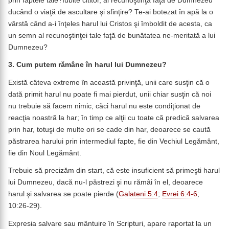
prin faptele tale?Iubite cititor, ai recunoştinţă faţă de Dumnezeu
ducând o viaţă de ascultare şi sfinţire? Te-ai botezat în apă la o
vârstă când a-i înţeles harul lui Cristos şi îmboldit de acesta, ca
un semn al recunoştinţei tale faţă de bunătatea ne-meritată a lui
Dumnezeu?
3. Cum putem rămâne în harul lui Dumnezeu?
Există câteva extreme în această privinţă, unii care susţin că o
dată primit harul nu poate fi mai pierdut, unii chiar susţin că noi
nu trebuie să facem nimic, căci harul nu este condiţionat de
reacţia noastră la har; în timp ce alţii cu toate că predică salvarea
prin har, totuşi de multe ori se cade din har, deoarece se caută
păstrarea harului prin intermediul fapte, fie din Vechiul Legământ,
fie din Noul Legământ.
Trebuie să precizăm din start, că este insuficient să primeşti harul
lui Dumnezeu, dacă nu-l păstrezi şi nu rămâi în el, deoarece
harul şi salvarea se poate pierde (
Galateni 5:4
;
Evrei 6:4-6
;
10:26-29).
Expresia salvare sau mântuire în Scripturi, apare raportat la un