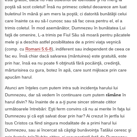
poştă să scot coletul! Însă nu primesc coletul deoarece am luat
buletinul în mână şi am mers la poştă; ci datorită bunătăţii celui
care înainte ca eu să-l cunosc sau să fac ceva pentru el, el a
trimis coletul. În mod asemănător, Dumnezeu în bunătatea Lui
faţă de omenire, L-a trimis pe Fiul Său să moară pentru păcatele
mele şi a deschis astfel posibilitatea de a primi viaţa veşnică
(comp. cu
Romani 5:6-8
), indiferent sau independent de ceea ce
fac eu. Însă chiar dacă salvarea (mântuirea) este gratuită, este
prin har, însă ea nu poate fi obţinută fără pocăinţă, credinţă,
mărturisirea cu gura, botez în apă, care sunt mijloace prin care
apucăm harul.
Atunci am înţeles cum putem intra sub incidenţa harului lui
Dumnezeu, dar să vedem în continuare cum putem
rămâne
în
harul divin? Nu înainte de a a-ţi pune sincer stimate cititor
următoarele întrebări: Eşti ferm convins că nu ai merite în faţa lui
Dumnezeu şi că eşti salvat doar prin har? Ai crezut în jertfa lui
Isus Cristos ca fiind singura modalitate de a primi harul lui
Dumnezeu, sau ai încercat să câştigi bunăvoinţa Tatălui ceresc şi