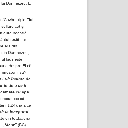
i lui Dumnezeu, El
 (Cuvântul) la Fiul
 suflare cât şi
in gura noastră
ntul rostit. Iar
re era din
ine din Dumnezeu,
nul Isus este
pune despre El că
 Dumnezeu însă?
r Lui; înainte de
nte de a se fi
ncărcate cu apă.
nii recunosc că
eni 1.24), iată că
dit la începutul
ste din totdeauna;
au
„făcut”
(BC).