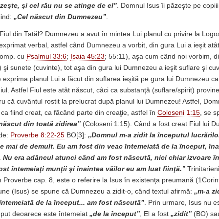
eşte, şi cel rău nu se atinge de el”
. Domnul Isus îi păzeşte pe copii
iind:
„Cel născut din Dumnezeu”
.
iul din Tatăl? Dumnezeu a avut în mintea Lui planul cu privire la Logos
 exprimat verbal, astfel când Dumnezeu a vorbit, din gura Lui a ieşit atât
(comp. cu
Psalmul 33:6
;
Isaia 45:23
; 55:11), aşa cum când noi vorbim, d
) şi sunete (cuvinte), tot aşa din gura lui Dumnezeu a ieşit suflare şi cuvâ
ce exprima planul Lui a făcut din suflarea ieşită pe gura lui Dumnezeu ca
l. Astfel Fiul este atât născut, câci ca substanţă (suflare/spirit) prov
tru că cuvântul rostit la prelucrat după planul lui Dumnezeu! Astfel, Dom
, ca fiind creat, ca făcând parte din creaţie, astfel în
Coloseni 1:15
, se s
 născut din toată zidirea”
(Coloseni
1:15). Când a fost creat Fiul lui
nde:
Proverbe 8:22-25
BO[3]:
„Domnul m-a zidit la începutul lucrărilo
ele mai de demult. Eu am fost din veac întemeiată de la început, înai
 Nu era adâncul atunci când am fost născută, nici chiar izvoare î
fost întemeiaţi munţii şi înaintea văilor eu am luat fiinţă.”
Trinitarie
n Proverbe cap. 8, este o referire la Isus în existenţa preumană (1Corint
une (Isus) se spune că Dumnezeu a zidit-o, când textul afirmă:
„m-a
zi
. întemeiată de la început... am fost născută”
. Prin urmare, Isus nu e
ceput deoarece este întemeiat
„de la început”
, El a fost
„zidit”
(BO) s