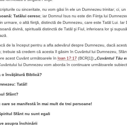
Scripturile cu sinceritate, nu vom găsi în ele un Dumnezeu trinitar; ci,
soană:
Tatălui ceresc
; iar Domnul Isus nu este din Fiinţa lui Dumnezeu
 urmare, o altă fiinţă, distinctă de Dumnezeu, care este Tatăl Lui. Iar 
soană divină, spirituală distinctă de Tatăl şi Fiul, inferioara lor şi supus
ază.
încă de la început pentru a afla adevărul despre Dumnezeu, dacă acesta 
 trebuie să credem că acesta îl găsim în Cuvântul lui Dumnezeu, Sfân
pre acest Cuvânt următoarele în
Ioan 17:17
(BCR[1]):
„Cuvântul Tău e
uvântului lui Dumnezeu vom aborda în continuare următoarele subiect
a o învăţătură Biblică?
mnezeu: Tatăl!
hul Sfânt?
are se manifestă în mai mult de trei persoane!
 Spiritul Sfânt nu sunt egali
ve asupra închinării