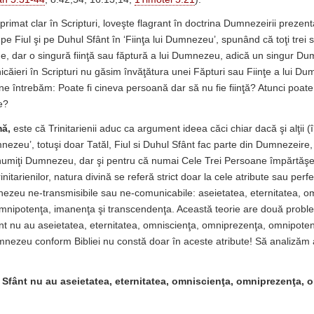
rimat clar în Scripturi, loveşte flagrant în doctrina Dumnezeirii prezentat
i pe Fiul şi pe Duhul Sfânt în ‘Fiinţa lui Dumnezeu’, spunând că toţi trei su
ane, dar o singură fiinţă sau făptură a lui Dumnezeu, adică un singur Du
căieri în Scripturi nu găsim învăţătura unei Făpturi sau Fiinţe a lui Du
e întrebăm: Poate fi cineva persoană dar să nu fie fiinţă? Atunci poate s
e?
ă,
este că Trinitarienii aduc ca argument ideea căci chiar dacă şi alţii (
mnezeu’, totuşi doar Tatăl, Fiul si Duhul Sfânt fac parte din Dumnezeire
numiţi Dumnezeu, dar şi pentru că numai Cele Trei Persoane împărtăşe
initarienilor, natura divină se referă strict doar la cele atribute sau perfe
nezeu ne-transmisibile sau ne-comunicabile: aseietatea, eternitatea, o
mnipotenţa, imanenţa şi transcendenţa. Această teorie are două probl
ânt nu au aseietatea, eternitatea, omniscienţa, omniprezenţa, omnipote
mnezeu conform Bibliei nu constă doar în aceste atribute! Să analizăm
l Sfânt nu au aseietatea, eternitatea, omniscienţa, omniprezenţa, 