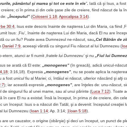
rurile, pământul şi marea şi tot ce este în ele
”
.
Iată că şi Isus, a fos
creiere; ci în prima zi din cele şase zile de creiere, fiind
născut de la î
 de:
„Începutul”
(
Coloseni 1:18
;
Apocalipsa 3:14
).
rbe 30:4
, Isus este descris înainte de naşterea Lui din Maria, ca fiind ‚Fi
umit Isus: ‚Fiu’, înainte de naşterea Lui din Maria, dacă El nu are înce
rstă cu un fiu? Poate avea Dumnezeul ne-născut, sau
„Cel Bătrân de zi
în
Daniel 7:9
, aceeaşi vârstă cu singurul Fiu născut al lui Dumnezeu (
Io
o-etern, atunci ar fi numit
‚fratele lui Dumnezeu’
şi nu
„Fiul lui Dumne
Isus se arată că El este:
„monogenes”
(în greacă), adică unicul-născut 
14,18
; 3:16,18). Expresia
„monogenes”
, nu se poate aplica la naşterea
u a fost
unicul
fiu al Mariei; ci, întâiul ei născut, ulterior născând şi alţi co
2:7
); iar această expresie
„monogenes”
, are înţeles de: unu-născut, s
l de singurul fiu al unei mame, sau al unui părinte (
Luca 7:12
). Toate a
ă în care El nu a existat. Însă la început, în prima zi de creiere, din cel
oc un început: Isus s-a născut din Tatăl, şi a devenit: începutul creaţiei
 al lui Dumnezeu (
Ioan 1:14
; Ap. 3:14;
1Ioan 5:18
).
s are un cauzator, o origine (obârşie) şi deci un început, un punct de p