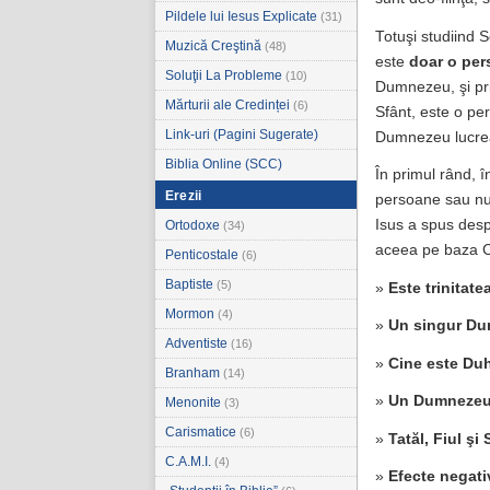
Pildele lui Iesus Explicate
(31)
Totuşi studiind 
Muzică Creştină
(48)
este
doar o
per
Soluţii La Probleme
(10)
Dumnezeu, şi prin
Mărturii ale Credinței
(6)
Sfânt, este o per
Link-uri (Pagini Sugerate)
Dumnezeu lucre
Biblia Online (SCC)
În primul rând, 
Erezii
persoane sau nu;
Isus a spus des
Ortodoxe
(34)
aceea pe baza C
Penticostale
(6)
Baptiste
(5)
»
Este trinitate
Mormon
(4)
»
Un singur Du
Adventiste
(16)
»
Cine este Du
Branham
(14)
»
Un Dumnezeu c
Menonite
(3)
Carismatice
(6)
»
Tatăl, Fiul şi
C.A.M.I.
(4)
»
Efecte negati