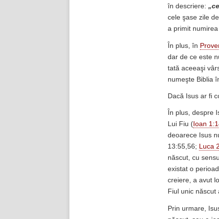
în descriere:
„ce
cele şase zile de 
a primit numirea
În plus, în
Prove
dar de ce este n
tată aceeaşi vâ
numeşte Biblia 
Dacă Isus ar fi c
În plus, despre 
Lui Fiu (
Ioan 1:
deoarece Isus n
13:55,56;
Luca 
născut, cu sensu
existat o perioad
creiere, a avut l
Fiul unic născut
Prin urmare, Isu