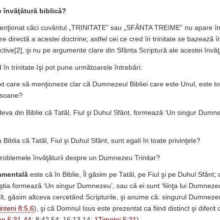
o învăţătură biblică?
nţionat căci cuvântul „TRINITATE” sau „SFÂNTA TREIME” nu apare în 
re directă a acestei doctrine; astfel cei ce cred în trinitate se bazează î
ive[2], şi nu pe argumente clare din Sfânta Scriptură ale acestei învăţă
d în trinitate îşi pot pune următoarele întrebări:
ext care să menţioneze clar că Dumnezeul Bibliei care este Unul, este to
ersoane?
eva din Biblie că Tatăl, Fiul şi Duhul Sfânt, formează ‘Un singur Dumne
iblia că Tatăl, Fiul şi Duhul Sfânt, sunt egali în toate privinţele?
roblemele învăţăturii despre un Dumnezeu Trinitar?
amentală
este că în Biblie, Îl găsim pe Tatăl, pe Fiul şi pe Duhul Sfânt; d
tia formează ‘Un singur Dumnezeu’, sau că ei sunt ‘fiinţa lui Dumnezeu
lt, găsim altceva cercetând Scripturile, şi anume că: singurul Dumneze
nteni 8:5,6
), şi că Domnul Isus este prezentat ca fiind distinct şi diferit
an 5:31-44
; 8:42,54; 16:13,14;
1Timotei 5:21
).