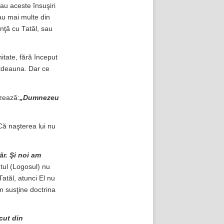
au aceste însuşiri
sau mai multe din
inţă cu Tatăl, sau
nitate, fără început
totdeauna. Dar ce
zează:
„Dumnezeu
Că naşterea lui nu
ăr. Şi noi am
tul (Logosul) nu
atăl, atunci El nu
m susţine doctrina
cut din