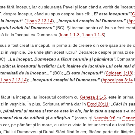
ste fără început, iar cu siguranţă Pavel şi Ioan când a vorbit de început
T. despre început, când au spus despre Isus că:
„El este începutul”
(
C
 la început”
(
1Ioan 2:13,14
),
„începutul creaţiei lui Dumnezeu”
(
Apo
putul zidirii lui Dumnezeu”
(BC). Şi tocmai pentru că Isus a fost creat 
 să fie la început cu Dumnezeu (
Ioan 1:1-3
;
1Ioan 1:1-3
).
sus a fost creat la început, în prima zi de creiere din cele şase zile de c
 zi în veşnicie. De unde ştim acest lucru? Deoarece despre prima zi de
BC):
„La început, Dumnezeu a făcut cerurile şi pământul”.
Comparaţi
zidit la începutul lucrărilor Lui; înainte de lucrările Lui cele mai
ntemeiată de la început...”
(BO);
„El este începutul”
(
Coloseni 1:18
)
1Ioan 2:13,14
);
„începutul creaţiei lui Dumnezeu”
(
Apocalipsa 3:14
B
 făcut la început, iar începutul conform cu
Geneza 1:1-5
, este în prima 
zi în veşnicie. În plus, Scriptura afirmă clar în
Exod 20:11
:
„Căci în şas
, pământul şi marea şi tot ce este în ele, iar în ziua a şaptea s-a o
mnul ziua de odihnă şi a sfinţit-o.”
(comp. şi
Neemia 9:6
cu
Genez
în cer, pe pământ şi în mare, cu alte cuvinte în tot universul au fost făcu
, Fiul lui Dumnezeu şi Duhul Sfânt fiind în cer, făcând parte din fiinţele c