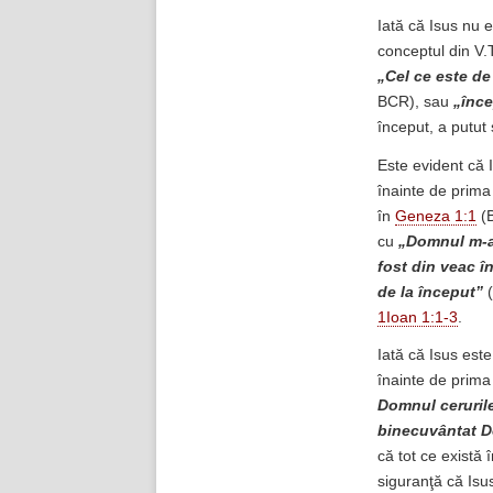
Iată că Isus nu e
conceptul din V.
„Cel ce este de
BCR), sau
„înce
început, a putut
Este evident că I
înainte de prima
în
Geneza 1:1
(
cu
„Domnul m-a 
fost din veac î
de la început”
(
1Ioan 1:1-3
.
Iată că Isus este
înainte de prima 
Domnul cerurile
binecuvântat Do
că tot ce există 
siguranţă că Isus