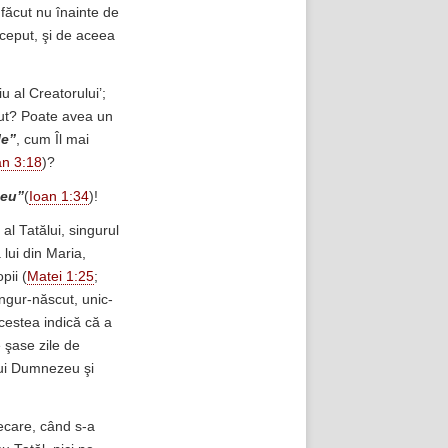
t făcut nu înainte de
nceput, şi de aceea
u al Creatorului’;
put? Poate avea un
le”
, cum Îl mai
an 3:18
)?
zeu”
(
Ioan 1:34
)!
al Tatălui, singurul
 lui din Maria,
pii (
Matei 1:25
;
ingur-născut, unic-
cestea indică că a
e şase zile de
 lui Dumnezeu şi
lecare, când s-a