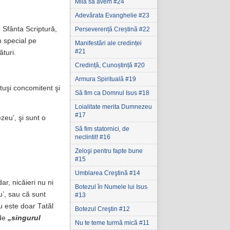
Milă să avem #24
Adevărata Evanghelie #23
Sfânta Scriptură,
Perseverență Creștină #22
n special pe
Manifestări ale credinței
#21
turi.
Credință, Cunoștință #20
Armura Spirituală #19
tuşi concomitent şi
Să fim ca Domnul Isus #18
Loialitate merita Dumnezeu
#17
zeu’, şi sunt o
Să fim statornici‚ de
neclintit! #16
Zeloşi pentru fapte bune
#15
Umblarea Creştină #14
ar, nicăieri nu ni
Botezul în Numele lui Isus
’, sau că sunt
#13
u este doar Tatăl
Botezul Creştin #12
 de
„singurul
Nu te teme turmă mică #11