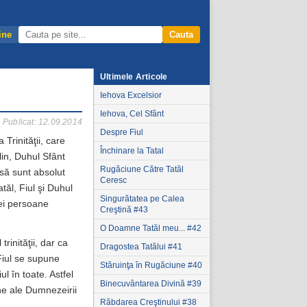
ine
Cauta
Ultimele Articole
Iehova Excelsior
Iehova, Cel Sfânt
Publicat: 12.09.2014
Despre Fiul
rinităţii, care
Închinare la Tatal
in, Duhul Sfânt
Rugăciune Către Tatăl
nsă sunt absolut
Ceresc
tăl, Fiul şi Duhul
Singurătatea pe Calea
rei persoane
Creştină #43
O Doamne Tatăl meu... #42
trinităţii, dar ca
Dragostea Tatălui #41
Fiul se supune
Stăruinţa în Rugăciune #40
l în toate. Astfel
Binecuvântarea Divină #39
ne ale Dumnezeirii
Răbdarea Creştinului #38