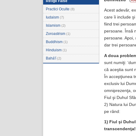
Religii False
Practici Oculte
(8)
Acest adevăr, exp
care îi include ş
Iudaism
(7)
fiind trei perso
Islamism
(2)
persoane. Însă ni
Zoroastrism
(1)
persoane. Apoi, n
Buddhism
(1)
dar trei persoan
Hinduism
(1)
A doua problem
Bahá'í
(2)
sunt numiţi: ‘du
că aceştia sunt 
În accepţiunea tr
exclusiv lui Dum
omniprezenţa, o
Fiul şi Duhul Sf
2) Natura lui Du
pe rând:
1) Fiul şi Duhu
transcendenţa!