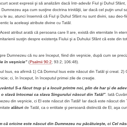
curt acest expresii şi să analizăm dacă într-adevăr Fiul şi Duhul Sfânt, 
i Dumnezeu aşa cum susţine doctrina trinităţii, iar dacă cel puţin unul 
u le au, atunci însemnă că Fiul şi Duhul Sfânt nu sunt divini, sau deo-fi
entic la aceleaşi atribute divine cu Tatăl.
Acest atribut arată că persoana care îl are, există din eternitate în eter
Trinitarienii susţin despre existenţa Fiului şi a Duhului Sfânt că este din 
pre Dumnezeu că nu are început, fiind din veşnicie, după cum se preci
ie în veşnicie”
(
Psalmii 90:2
; 93:2; 106:48).
l Isus, ea afirmă 1) Că Domnul Isus este născut din Tatăl şi creat. 2) 
icie; ci, în început, în începutul primei zile de creaţie.
uvântul S-a făcut trup şi a locuit printre noi, plin de har şi de adev
i, o slavă întocmai ca slava Singurului născut din Tatăl”
. Iată Cuvân
zeu din veşnicie, ci El este născut din Tatăl! Iar dacă este născut din T
rnitate
alături
de Tatăl, ca o entitate şi persoană distinctă de El, aşa cu
m că oricine este născut din Dumnezeu nu păcătuieşte, ci Cel năs