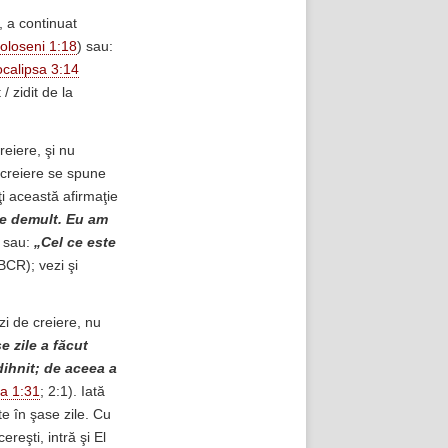
, a continuat
oloseni 1:18
) sau:
calipsa 3:14
/ zidit de la
reiere, şi nu
 creiere se spune
 această afirmaţie
 de demult. Eu am
; sau:
„Cel ce este
CR); vezi şi
zi de creiere, nu
e zile a făcut
dihnit; de aceea a
a 1:31
; 2:1). Iată
te în şase zile. Cu
ereşti, intră şi El