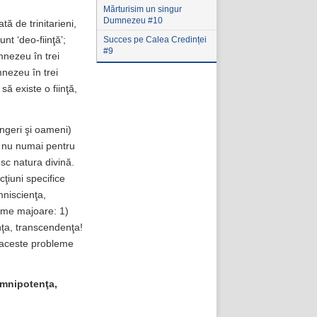
Mărturisim un singur
Dumnezeu #10
ă de trinitarieni,
Succes pe Calea Credinței
nt ‘deo-fiinţă’;
#9
mnezeu în trei
mnezeu în trei
ă existe o fiinţă,
îngeri şi oameni)
, nu numai pentru
sc natura divină.
cţiuni specifice
mniscienţa,
eme majoare: 1)
nţa, transcendenţa!
 aceste probleme
omnipotenţa,