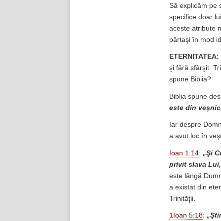
Să explicăm pe s
specifice doar lu
aceste atribute n
părtaşi în mod id
ETERNITATEA:
şi fără sfârşit. 
spune Biblia?
Biblia spune des
este din veşnic
Iar despre Domnu
a avut loc în veşn
Ioan 1:14
:
„Şi C
privit slava Lu
este lângă Dumne
a existat din ete
Trinităţii.
1Ioan 5:18
:
„Şti