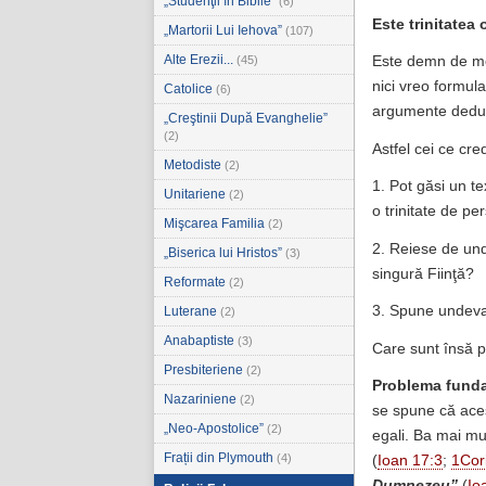
„Studenţii în Biblie”
(6)
Este trinitatea 
„Martorii Lui Iehova”
(107)
Alte Erezii...
(45)
Este demn de me
nici vreo formula
Catolice
(6)
argumente deduct
„Creştinii După Evanghelie”
(2)
Astfel cei ce cre
Metodiste
(2)
1. Pot găsi un t
Unitariene
(2)
o trinitate de p
Mişcarea Familia
(2)
2. Reiese de und
„Biserica lui Hristos”
(3)
singură Fiinţă?
Reformate
(2)
3. Spune undeva B
Luterane
(2)
Anabaptiste
(3)
Care sunt însă p
Presbiteriene
(2)
Problema fund
Nazariniene
(2)
se spune că aceş
„Neo-Apostolice”
(2)
egali. Ba mai mu
Frații din Plymouth
(4)
(
Ioan 17:3
;
1Cori
Dumnezeu”
(
Io