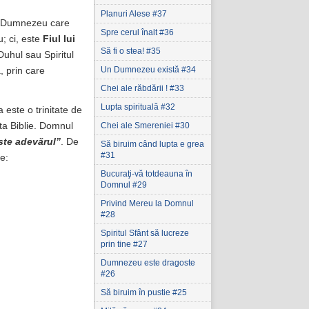
Planuri Alese #37
 un Dumnezeu care
Spre cerul înalt #36
; ci, este
Fiul lui
Să fi o stea! #35
Duhul sau Spiritul
Un Dumnezeu există #34
ă, prin care
Chei ale răbdării ! #33
Lupta spirituală #32
este o trinitate de
Chei ale Smereniei #30
ta Biblie. Domnul
ste adevărul”
. De
Să biruim când lupta e grea
#31
e:
Bucuraţi-vă totdeauna în
Domnul #29
Privind Mereu la Domnul
#28
Spiritul Sfânt să lucreze
prin tine #27
Dumnezeu este dragoste
#26
Să biruim în pustie #25