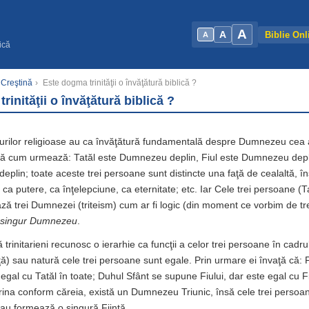
A
A
Biblie Onl
A
ică
 Creştină
›
Este dogma trinităţii o învăţătură biblică ?
rinităţii o învăţătură biblică ?
urilor religioase au ca învăţătură fundamentală despre Dumnezeu cea a T
upă cum urmează:
Tatăl este Dumnezeu deplin, Fiul este Dumnezeu depl
plin; toate aceste trei persoane sunt distincte una faţă de cealaltă, î
ca putere, ca înţelepciune, ca eternitate; etc. Iar Cele trei persoane (Ta
ză trei Dumnezei (triteism) cum ar fi logic (din moment ce vorbim de t
 singur Dumnezeu
.
 trinitarieni recunosc o ierarhie ca funcţii a celor trei persoane în cadrul 
ă) sau natură cele trei persoane sunt egale. Prin urmare ei învaţă că: 
 egal cu Tatăl în toate; Duhul Sfânt se supune Fiului, dar este egal cu Fiu
ina conform căreia, există un Dumnezeu Triunic, însă cele trei persoa
 sau formează o singură Fiinţă.