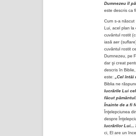
Dumnezeu îl păz
este descris ca f
Cum s-a născut F
Lui, acel plan la
cuvântul rostit 
iasă aer (suflare
cuvântul rostit 
Dumnezeu, pe Fiu
dar şi creat pen
descris în Biblie
este:
„Cel întâi
Biblia ne răspu
lucrările Lui c
făcut pământul.
Înainte de a fi 
Înţelepciunea di
despre Înţelepci
lucrărilor Lui..
ci, El are un în