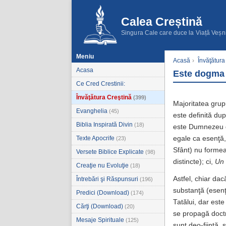
Calea Creștină
Singura Cale care duce la Viață Veșn
Meniu
Acasă
›
Învăţătura
Acasa
Este dogma t
Ce Cred Crestinii:
Învăţătura Creştină
(399)
Majoritatea grup
Evanghelia
(45)
este definită d
Biblia Inspirată Divin
(18)
este Dumnezeu de
Texte Apocrife
egale ca esenţă, 
(23)
Sfânt) nu formea
Versete Biblice Explicate
(98)
distincte); ci,
Un
Creaţie nu Evoluţie
(18)
Astfel, chiar dacă
Întrebări şi Răspunsuri
(196)
substanţă (esenţ
Predici (Download)
(174)
Tatălui, dar este
Cărţi (Download)
(20)
se propagă doctr
Mesaje Spirituale
(125)
sunt deo-fiinţă,